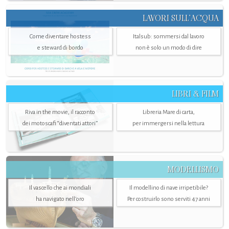
LAVORI SULL’ACQUA
Come diventare hostess
Italsub: sommersi dal lavoro
e steward di bordo
non è solo un modo di dire
LIBRI & FILM
Riva in the movie, il racconto
Libreria Mare di carta,
dei motoscafi “diventati attori”
per immergersi nella lettura
MODELLISMO
Il vascello che ai mondiali
Il modellino di nave irripetibile?
ha navigato nell’oro
Per costruirlo sono serviti 47 anni