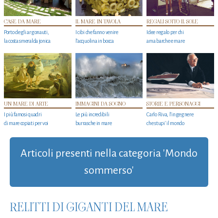
CASE DA MARE
IL MARE IN TAVOLA
REGALI SOTTO IL SOLE
Porto degli argonauti,
I cibi che fanno venire
Idee regalo per chi
la costa smeralda jonica
l’acquolina in bocca
ama barche e mare
UN MARE DI ARTE
IMMAGINI DA SOGNO
STORIE E PERSONAGGI
I più famosi quadri
Le più incredibili
Carlo Riva, l’ingegnere
di mare copiati per voi
burrasche in mare
che stupi' il mondo
Articoli presenti nella categoria 'Mondo
sommerso'
RELITTI DI GIGANTI DEL MARE