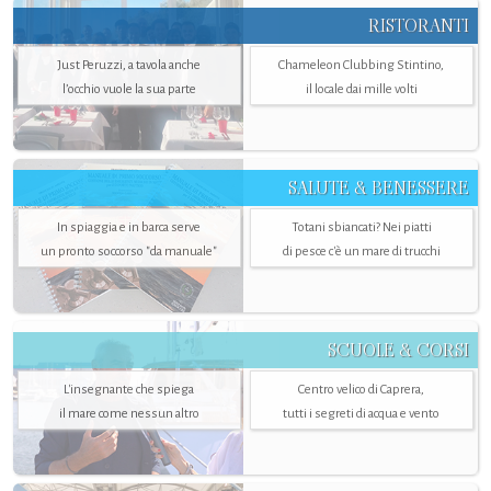
RISTORANTI
Just Peruzzi, a tavola anche
Chameleon Clubbing Stintino,
l’occhio vuole la sua parte
il locale dai mille volti
SALUTE & BENESSERE
In spiaggia e in barca serve
Totani sbiancati? Nei piatti
un pronto soccorso "da manuale"
di pesce c'è un mare di trucchi
SCUOLE & CORSI
L'insegnante che spiega
Centro velico di Caprera,
il mare come nessun altro
tutti i segreti di acqua e vento