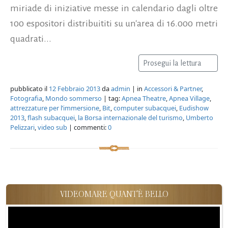
miriade di iniziative messe in calendario dagli oltre
100 espositori distribuititi su un'area di 16.000 metri
quadrati...
Prosegui la lettura
pubblicato il
12 Febbraio 2013
da
admin
| in
Accessori & Partner
,
Fotografia
,
Mondo sommerso
| tag:
Apnea Theatre
,
Apnea Village
,
attrezzature per l’immersione
,
Bit
,
computer subacquei
,
Eudishow
2013
,
flash subacquei
,
la Borsa internazionale del turismo
,
Umberto
Pelizzari
,
video sub
| commenti:
0
VIDEOMARE QUANT'È BELLO