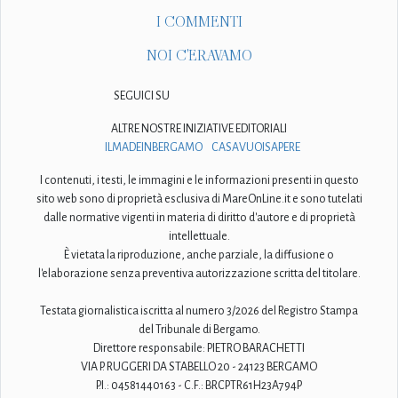
I COMMENTI
NOI C'ERAVAMO
SEGUICI SU
ALTRE NOSTRE INIZIATIVE EDITORIALI
ILMADEINBERGAMO
CASAVUOISAPERE
I contenuti, i testi, le immagini e le informazioni presenti in questo
sito web sono di proprietà esclusiva di MareOnLine.it e sono tutelati
dalle normative vigenti in materia di diritto d'autore e di proprietà
intellettuale.
È vietata la riproduzione, anche parziale, la diffusione o
l'elaborazione senza preventiva autorizzazione scritta del titolare.
Testata giornalistica iscritta al numero 3/2026 del Registro Stampa
del Tribunale di Bergamo.
Direttore responsabile: PIETRO BARACHETTI
VIA P. RUGGERI DA STABELLO 20 - 24123 BERGAMO
P.I.: 04581440163 - C.F.: BRCPTR61H23A794P