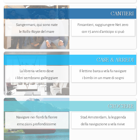
CANTIERI
Sangermani, qui sono nate
Fincantieri, raggiungere Net zero
le Rolls-Royce del mare
con 15 anni d'anticipo si può
CASE & ARREDI
La libreria-veliero dove
Il lettino barca a vela fa navigare
i libri sembrano galleggiare
i bimbi in un mare di sogni
CROCIERE
Navigare nei fiordi fa fiorire
Stad Amsterdam, la leggenda
emozioni profondissime
della navigazione a vela rivive