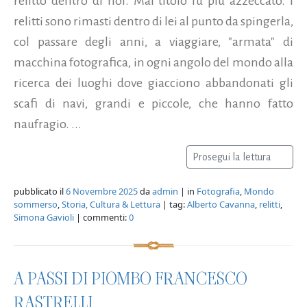
relitto dentro di noi. Mai titolo fu più azzeccato. I
relitti sono rimasti dentro di lei al punto da spingerla,
col passare degli anni, a viaggiare, "armata" di
macchina fotografica, in ogni angolo del mondo alla
ricerca dei luoghi dove giacciono abbandonati gli
scafi di navi, grandi e piccole, che hanno fatto
naufragio. ...
Prosegui la lettura
pubblicato il
6 Novembre 2025
da
admin
| in
Fotografia
,
Mondo
sommerso
,
Storia, Cultura & Lettura
| tag:
Alberto Cavanna
,
relitti
,
Simona Gavioli
| commenti:
0
A PASSI DI PIOMBO FRANCESCO
RASTRELLI