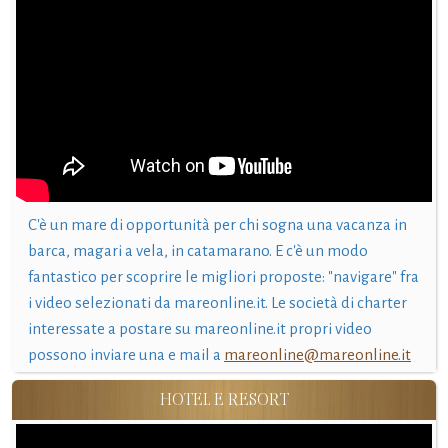
C'è un mare di opportunità per chi sogna una vacanza in
barca, magari a vela, in catamarano. E c'è un modo
fantastico per scoprire le migliori proposte: "navigare" fra
i video selezionati da mareonline.it. Le società di charter
interessate a postare su mareonline.it propri video
possono inviare una e mail a
mareonline@mareonline.it
HOTEL E RESORT