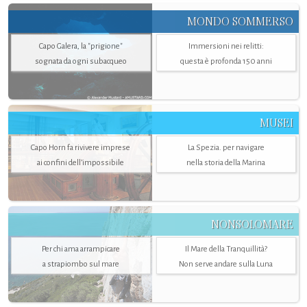
MONDO SOMMERSO
Capo Galera, la "prigione"
Immersioni nei relitti:
sognata da ogni subacqueo
questa è profonda 150 anni
MUSEI
Capo Horn fa rivivere imprese
La Spezia. per navigare
ai confini dell’impossibile
nella storia della Marina
NONSOLOMARE
Per chi ama arrampicare
Il Mare della Tranquillità?
a strapiombo sul mare
Non serve andare sulla Luna