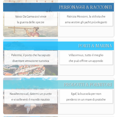
PERSONAGGI & RACCONTI
Vasco Da Gama così vince
Patrizia Mosconi, la stilista che
la guerra delle spezie
ama vestire gli yacht più eleganti
PORTI & MARINA
Palermo, il porto che ha saputo
Villasimius, tutto il meglio
diventare attrazione turistica
che può offrire un approdo
PRODOTTI & FORNITORI
Navaltecnosud, datemi un punto
Egaf, la bussola per non
e vi solleverò il mondo nautico
perdersi in un mare di pratiche