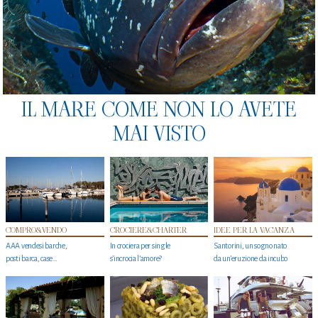
IL MARE COME NON LO AVETE
MAI VISTO
COMPRO&VENDO
CROCIERE&CHARTER
IDEE PER LA VACANZA
AAA vendesi barche,
In crociera per single
Santorini, un sogno nato
posti barca, case…
s'incrocia l’amore?
da un’eruzione da incubo