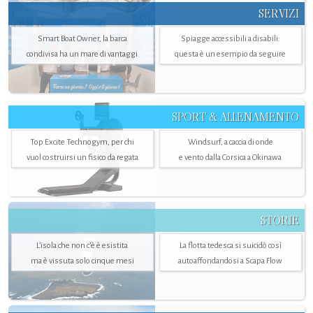
SERVIZI
Smart Boat Owner, la barca
Spiagge accessibili a disabili:
condivisa ha un mare di vantaggi
questa è un esempio da seguire
SPORT & ALLENAMENTO
Top Excite Technogym, per chi
Windsurf, a caccia di onde
vuol costruirsi un fisico da regata
e vento dalla Corsica a Okinawa
STORIE
L’isola che non c'è è esistita
La flotta tedesca si suicidò così
ma è vissuta solo cinque mesi
autoaffondandosi a Scapa Flow