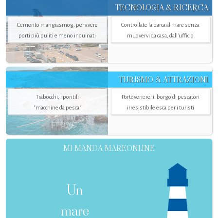
TECNOLOGIA & RICERCA
Cemento mangiasmog, per avere
Controllate la barca al mare senza
porti più puliti e meno inquinati
muovervi da casa, dall’ufficio
TURISMO & ATTRAZIONI
Trabocchi, i pontili
Portovenere, il borgo di pescatori
"macchine da pesca"
irresistibile esca per i turisti
MI MANDA MAREONLINE
Un
mare