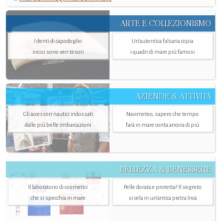
ARTE E COLLEZIONISMO
I denti di capodoglio
Un’autentica falsaria copia
incisi sono veri tesori
i quadri di mare più famosi
AZIENDE & ATTIVITÀ
Gli accessori nautici indossati
Navimeteo, sapere che tempo
dalle più belle imbarcazioni
farà in mare conta ancora di più
BELLEZZA & BENESSERE
Il laboratorio di cosmetici
Pelle dorata e protetta? Il segreto
che si specchia in mare
si cela in un’antica pietra Inca