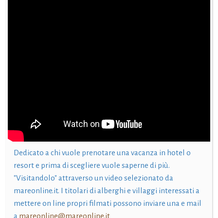
Dedicato a chi vuole prenotare una vacanza in hotel o
resort e prima di scegliere vuole saperne di più.
"Visitandolo" attraverso un video selezionato da
mareonline.it. I titolari di alberghi e villaggi interessati a
mettere on line propri filmati possono inviare una e mail
a
mareonline@mareonline.it