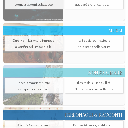
sognata da ogni subacqueo
questa è profonda 150 anni
MUSEI
Capo Horn fa rivivere imprese
La Spezia. per navigare
ai confini dell’impossibile
nella storia della Marina
NONSOLOMARE
Per chi ama arrampicare
Il Mare della Tranquillità?
a strapiombo sul mare
Non serve andare sulla Luna
PERSONAGGI & RACCONTI
Vasco Da Gama così vince
Patrizia Mosconi, la stilista che