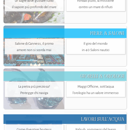
Le sagre dove gustare tutto
Fondali puliti, la missione
il sapore più profondo del mare
contro un mare di rifiuti
FIERE & SALONI
Salone di Canness, il primo
Il giro del mondo
amore non si scorda mai
in 40 Saloni nautici
GIOIELLI & OROLOGI
La pietra più preziosa?
Maggi Officine, sott’acqua
Protegge chi naviga
l'orologio ha un valore immenso
LAVORI SULL’ACQUA
Come diventare hostess
Italsub: sommersi dal lavoro