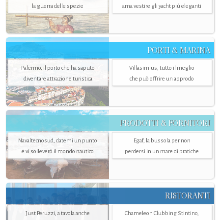
la guerra delle spezie
ama vestire gli yacht più eleganti
PORTI & MARINA
Palermo, il porto che ha saputo
Villasimius, tutto il meglio
diventare attrazione turistica
che può offrire un approdo
PRODOTTI & FORNITORI
Navaltecnosud, datemi un punto
Egaf, la bussola per non
e vi solleverò il mondo nautico
perdersi in un mare di pratiche
RISTORANTI
Just Peruzzi, a tavola anche
Chameleon Clubbing Stintino,