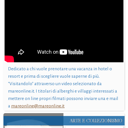
Dedicato a chi vuole prenotare una vacanza in hotel o
resort e prima di scegliere vuole saperne di più.
"Visitandolo" attraverso un video selezionato da
mareonline.it. I titolari di alberghi e villaggi interessati a
mettere on line propri filmati possono inviare una e mail
a
mareonline@mareonline.it
ARTE E COLLEZIONISMO