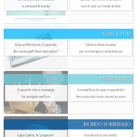
e steward di bordo
non è solo un modo di dire
LIBRI & FILM
Riva in the movie, il racconto
Libreria Mare di carta,
dei motoscafi “diventati attori”
per immergersi nella lettura
MODELLISMO
Il vascello che ai mondiali
Il modellino di nave irripetibile?
ha navigato nell’oro
Per costruirlo sono serviti 47 anni
MONDO SOMMERSO
Capo Galera, la "prigione"
Immersioni nei relitti: