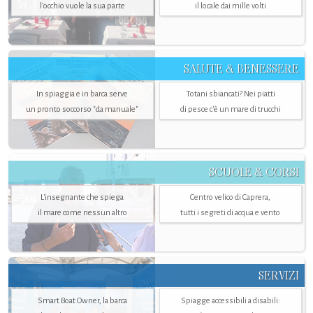
l’occhio vuole la sua parte
il locale dai mille volti
SALUTE & BENESSERE
In spiaggia e in barca serve
Totani sbiancati? Nei piatti
un pronto soccorso "da manuale"
di pesce c'è un mare di trucchi
SCUOLE & CORSI
L'insegnante che spiega
Centro velico di Caprera,
il mare come nessun altro
tutti i segreti di acqua e vento
SERVIZI
Smart Boat Owner, la barca
Spiagge accessibili a disabili: