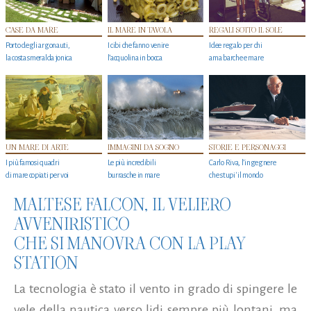
CASE DA MARE
IL MARE IN TAVOLA
REGALI SOTTO IL SOLE
Porto degli argonauti,
I cibi che fanno venire
Idee regalo per chi
la costa smeralda jonica
l’acquolina in bocca
ama barche e mare
UN MARE DI ARTE
IMMAGINI DA SOGNO
STORIE E PERSONAGGI
I più famosi quadri
Le più incredibili
Carlo Riva, l’ingegnere
di mare copiati per voi
burrasche in mare
che stupi' il mondo
MALTESE FALCON, IL VELIERO
AVVENIRISTICO
CHE SI MANOVRA CON LA PLAY
STATION
La tecnologia è stato il vento in grado di spingere le
vele della nautica verso lidi sempre più lontani, ma