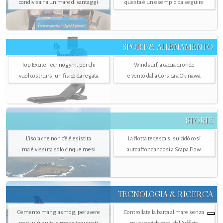
condivisa ha un mare di vantaggi
questa è un esempio da seguire
SPORT & ALLENAMENTO
Top Excite Technogym, per chi
Windsurf, a caccia di onde
vuol costruirsi un fisico da regata
e vento dalla Corsica a Okinawa
STORIE
L’isola che non c'è è esistita
La flotta tedesca si suicidò così
ma è vissuta solo cinque mesi
autoaffondandosi a Scapa Flow
TECNOLOGIA & RICERCA
Cemento mangiasmog, per avere
Controllate la barca al mare senza