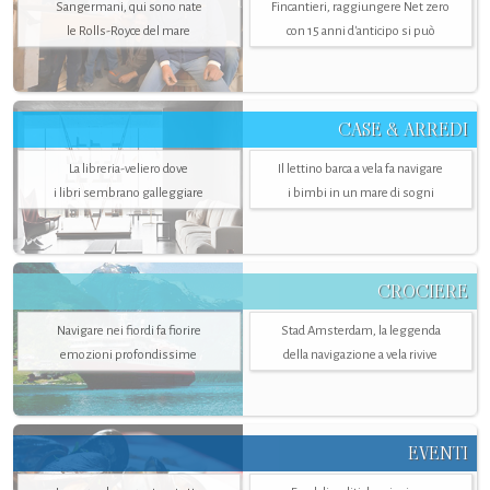
Sangermani, qui sono nate
Fincantieri, raggiungere Net zero
le Rolls-Royce del mare
con 15 anni d'anticipo si può
CASE & ARREDI
La libreria-veliero dove
Il lettino barca a vela fa navigare
i libri sembrano galleggiare
i bimbi in un mare di sogni
CROCIERE
Navigare nei fiordi fa fiorire
Stad Amsterdam, la leggenda
emozioni profondissime
della navigazione a vela rivive
EVENTI