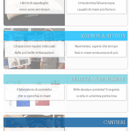
I denti di capodoglio
Un’autentica falsaria copia
incisi sono veri tesori
i quadri di mare più famosi
AZIENDE & ATTIVITÀ
Gli accessori nautici indossati
Navimeteo, sapere che tempo
dalle più belle imbarcazioni
farà in mare conta ancora di più
BELLEZZA & BENESSERE
Il laboratorio di cosmetici
Pelle dorata e protetta? Il segreto
che si specchia in mare
si cela in un’antica pietra Inca
CANTIERI