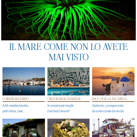
IL MARE COME NON LO AVETE
MAI VISTO
COMPRO&VENDO
CROCIERE&CHARTER
IDEE PER LA VACANZA
AAA vendesi barche,
In crociera per single
Santorini, un sogno nato
posti barca, case…
s'incrocia l’amore?
da un’eruzione da incubo