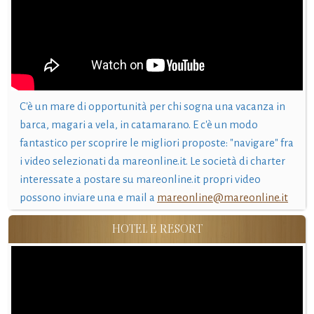
C'è un mare di opportunità per chi sogna una vacanza in
barca, magari a vela, in catamarano. E c'è un modo
fantastico per scoprire le migliori proposte: "navigare" fra
i video selezionati da mareonline.it. Le società di charter
interessate a postare su mareonline.it propri video
possono inviare una e mail a
mareonline@mareonline.it
HOTEL E RESORT