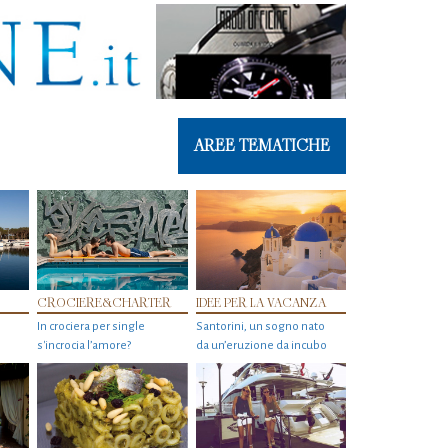
AREE TEMATICHE
CROCIERE&CHARTER
IDEE PER LA VACANZA
In crociera per single
Santorini, un sogno nato
s'incrocia l’amore?
da un’eruzione da incubo