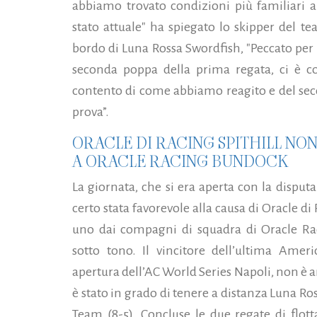
abbiamo trovato condizioni più familiari a
stato attuale" ha spiegato lo skipper del t
bordo di Luna Rossa Swordfish, "Peccato pe
seconda poppa della prima regata, ci è c
contento di come abbiamo reagito e del sec
prova”.
ORACLE DI RACING SPITHILL NON
A ORACLE RACING BUNDOCK
La giornata, che si era aperta con la disput
certo stata favorevole alla causa di Oracle di
uno dai compagni di squadra di Oracle R
sotto tono. Il vincitore dell’ultima Amer
apertura dell’AC World Series Napoli, non è 
è stato in grado di tenere a distanza Luna R
Team (8-5). Concluse le due regate di flott