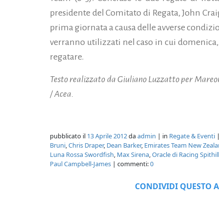
presidente del Comitato di Regata, John Craig
prima giornata a causa delle avverse condizion
verranno utilizzati nel caso in cui domenica, 
regatare.
Testo realizzato da Giuliano Luzzatto per Mareonl
/ Acea.
pubblicato il
13 Aprile 2012
da
admin
| in
Regate & Eventi
|
Bruni
,
Chris Draper
,
Dean Barker
,
Emirates Team New Zeal
Luna Rossa Swordfish
,
Max Sirena
,
Oracle di Racing Spithil
Paul Campbell-James
| commenti:
0
CONDIVIDI QUESTO A