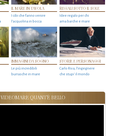
IL MARE IN TAVOLA
REGALI SOTTO IL SOLE
I cibi che fanno venire
Idee regalo per chi
a
l’acquolina in bocca
ama barche e mare
IMMAGINI DA SOGNO
STORIE E PERSONAGGI
Le più incredibili
Carlo Riva, l’ingegnere
burrasche in mare
che stupi' il mondo
VIDEOMARE QUANT'È BELLO