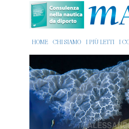
HOME
CHI SIAMO
I PIÙ LETTI
I C