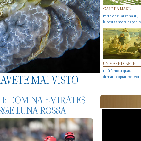
CASE DA MARE
Porto degli argonauti,
la costa smeralda jonic
UN MARE DI ARTE
I più famosi quadri
AVETE MAI VISTO
di mare copiati per voi
LI: DOMINA EMIRATES
RGE LUNA ROSSA