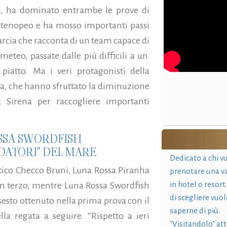
4), ha dominato entrambe le prove di
rtenopeo e ha mosso importanti passi
marcia che racconta di un team capace di
meteo, passate dalle più difficili a un
iatto. Ma i veri protagonisti della
sa, che hanno sfruttato la diminuzione
x Sirena per raccogliere importanti
OSSA SWORDFISH
DATORI" DEL MARE
Dedicato a chi v
ttico Checco Bruni, Luna Rossa Piranha
prenotare una v
in hotel o resort
un terzo, mentre Luna Rossa Swordfish
di scegliere vuol
 sesto ottenuto nella prima prova con il
saperne di più.
a regata a seguire. “Rispetto a ieri
"Visitandolo" at