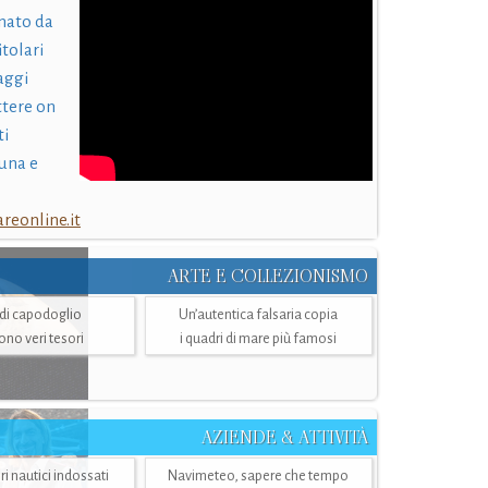
nato da
itolari
laggi
ttere on
ti
una e
eonline.it
ARTE E COLLEZIONISMO
i di capodoglio
Un’autentica falsaria copia
sono veri tesori
i quadri di mare più famosi
AZIENDE & ATTIVITÀ
ri nautici indossati
Navimeteo, sapere che tempo