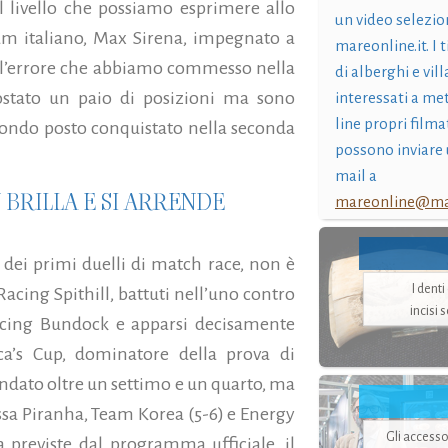
l livello che possiamo esprimere allo
un video selezio
eam italiano, Max Sirena, impegnato a
mareonline.it. I t
r l’errore che abbiamo commesso nella
di alberghi e vil
ostato un paio di posizioni ma sono
interessati a me
line propri filma
ondo posto conquistato nella seconda
possono inviare 
mail a
 BRILLA E SI ARRENDE
mareonline@mar
a dei primi duelli di match race, non è
I dent
 Racing Spithill, battuti nell’uno contro
incisi 
acing Bundock e apparsi decisamente
ica’s Cup, dominatore della prova di
andato oltre un settimo e un quarto, ma
ossa Piranha, Team Korea (5-6) e Energy
Gli accesso
a previste dal programma ufficiale, il