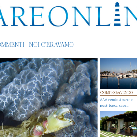
OMMENTI
NOI C'ERAVAMO
COMPRO&VENDO
AAA vendesi barche,
posti barca, case…