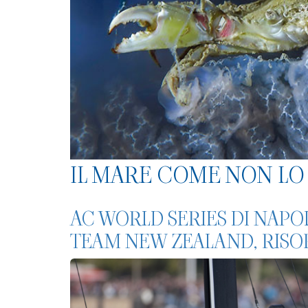
IL MARE COME NON LO 
AC WORLD SERIES DI NAPO
TEAM NEW ZEALAND, RISO