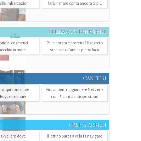
belle imbarcazioni
farà in mare conta ancora di più
BELLEZZA & BENESSERE
torio di cosmetici
Pelle dorata e protetta? Il segreto
specchia in mare
si cela in un’antica pietra Inca
CANTIERI
i, qui sono nate
Fincantieri, raggiungere Net zero
-Royce del mare
con 15 anni d'anticipo si può
CASE & ARREDI
ria-veliero dove
Il lettino barca a vela fa navigare