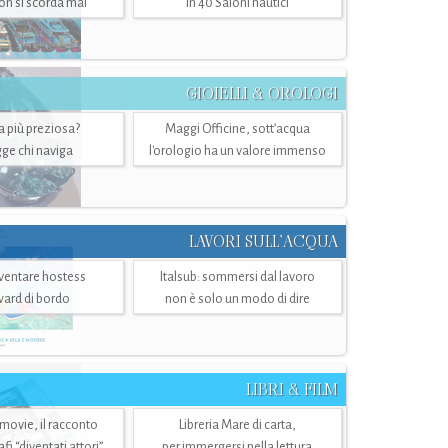
n si scorda mai
in 40 Saloni nautici
GIOIELLI & OROLOGI
ra più preziosa?
Maggi Officine, sott’acqua
ge chi naviga
l'orologio ha un valore immenso
LAVORI SULL’ACQUA
ventare hostess
Italsub: sommersi dal lavoro
ward di bordo
non è solo un modo di dire
LIBRI & FILM
 movie, il racconto
Libreria Mare di carta,
i “diventati attori”
per immergersi nella lettura