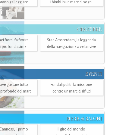
mbrano galleggiare
i bimbi in un mare di sogni
CROCIERE
i fiordi fa fiorire
Stad Amsterdam, la leggenda
i profondissime
della navigazione a vela rivive
EVENTI
dove gustare tutto
Fondali puliti, la missione
ù profondo del mare
contro un mare di rifiuti
FIERE & SALONI
 Canness, il primo
Il giro del mondo