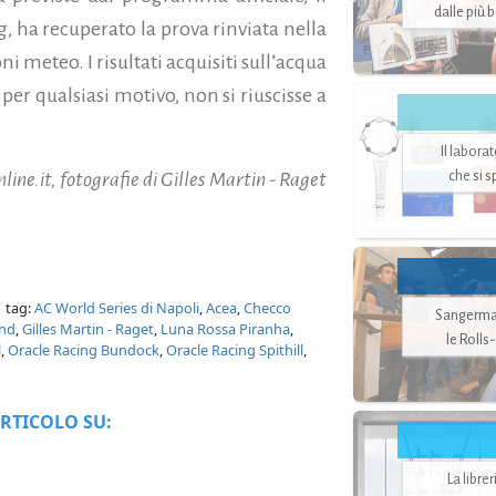
dalle più 
, ha recuperato la prova rinviata nella
i meteo. I risultati acquisiti sull’acqua
per qualsiasi motivo, non si riuscisse a
Il labora
che si 
ine.it, fotografie di Gilles Martin - Raget
 tag:
AC World Series di Napoli
,
Acea
,
Checco
Sangerman
and
,
Gilles Martin - Raget
,
Luna Rossa Piranha
,
le Rolls
l
,
Oracle Racing Bundock
,
Oracle Racing Spithill
,
RTICOLO SU:
La libre