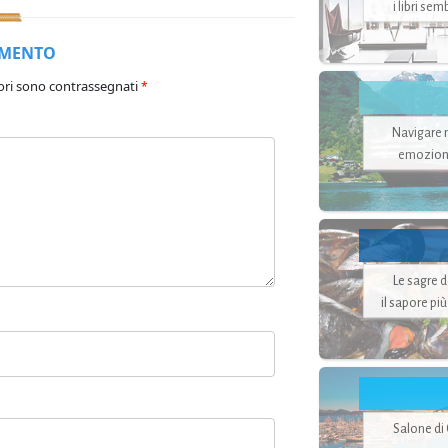
i libri se
MMENTO
ori sono contrassegnati
*
Navigare ne
emozion
Le sagre 
il sapore pi
Salone di