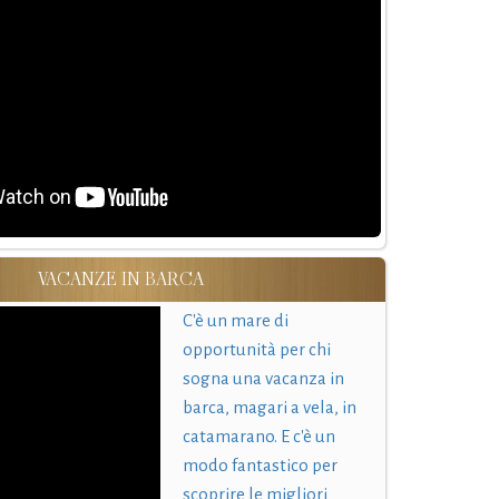
VACANZE IN BARCA
C'è un mare di
opportunità per chi
sogna una vacanza in
barca, magari a vela, in
catamarano. E c'è un
modo fantastico per
scoprire le migliori