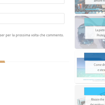
amore no
La piet
wser per la prossima volta che commento.
Proteg
Come di
e ste
Riva in the
dei motoscaf