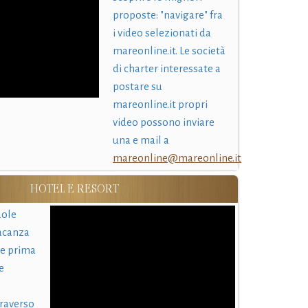
proposte: "navigare" fra
i video selezionati da
mareonline.it. Le società
di charter interessate a
postare su
mareonline.it propri
video possono inviare
una e mail a
mareonline@mareonline.it
HOTEL E RESORT
uole
acanza
 e prima
e
traverso