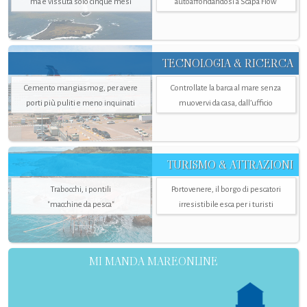
ma è vissuta solo cinque mesi
autoaffondandosi a Scapa Flow
TECNOLOGIA & RICERCA
Cemento mangiasmog, per avere
Controllate la barca al mare senza
porti più puliti e meno inquinati
muovervi da casa, dall’ufficio
TURISMO & ATTRAZIONI
Trabocchi, i pontili
Portovenere, il borgo di pescatori
"macchine da pesca"
irresistibile esca per i turisti
MI MANDA MAREONLINE