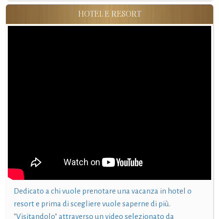
HOTEL E RESORT
Dedicato a chi vuole prenotare una vacanza in hotel o
resort e prima di scegliere vuole saperne di più.
"Visitandolo" attraverso un video selezionato da