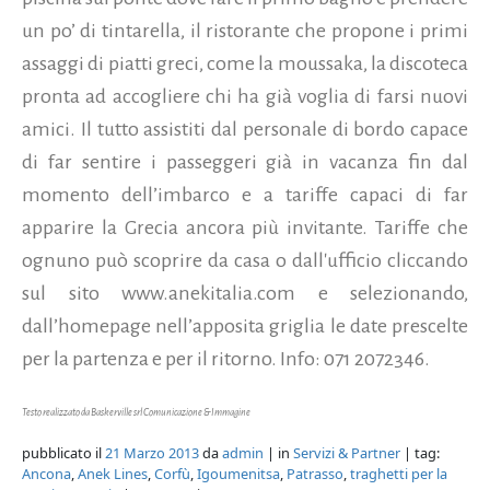
un po’ di tintarella, il ristorante che propone i primi
assaggi di piatti greci, come la moussaka, la discoteca
pronta ad accogliere chi ha già voglia di farsi nuovi
amici. Il tutto assistiti dal personale di bordo capace
di far sentire i passeggeri già in vacanza fin dal
momento dell’imbarco e a tariffe capaci di far
apparire la Grecia ancora più invitante. Tariffe che
ognuno può scoprire da casa o dall'ufficio cliccando
sul sito www.anekitalia.com e selezionando,
dall’homepage nell’apposita griglia le date prescelte
per la partenza e per il ritorno. Info: 071 2072346.
Testo realizzato da Baskerville srl Comunicazione & Immagine
pubblicato il
21 Marzo 2013
da
admin
| in
Servizi & Partner
| tag:
Ancona
,
Anek Lines
,
Corfù
,
Igoumenitsa
,
Patrasso
,
traghetti per la