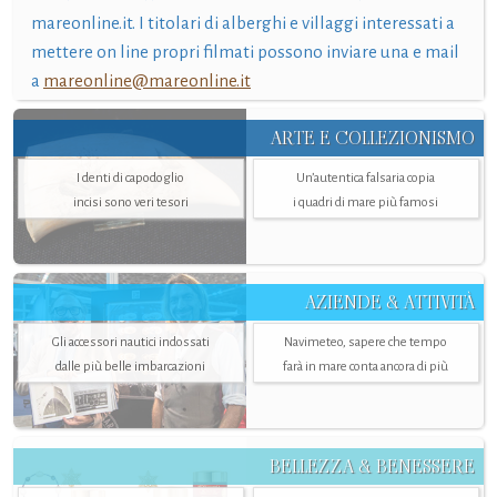
mareonline.it. I titolari di alberghi e villaggi interessati a
mettere on line propri filmati possono inviare una e mail
a
mareonline@mareonline.it
ARTE E COLLEZIONISMO
I denti di capodoglio
Un’autentica falsaria copia
incisi sono veri tesori
i quadri di mare più famosi
AZIENDE & ATTIVITÀ
Gli accessori nautici indossati
Navimeteo, sapere che tempo
dalle più belle imbarcazioni
farà in mare conta ancora di più
BELLEZZA & BENESSERE