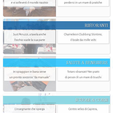
e vi solleverò il mondo nautico
perdersi in un mare di pratiche
RISTORANTI
Just Peruzzi, a tavola anche
Chameleon Clubbing Stintino,
l’occhio vuole la sua parte
il locale dai mille volti
SALUTE & BENESSERE
In spiaggia e in barca serve
Totani sbiancati? Nei piatti
un pronto soccorso "da manuale"
di pesce c'è un mare di trucchi
SCUOLE & CORSI
L'insegnante che spiega
Centro velico di Caprera,