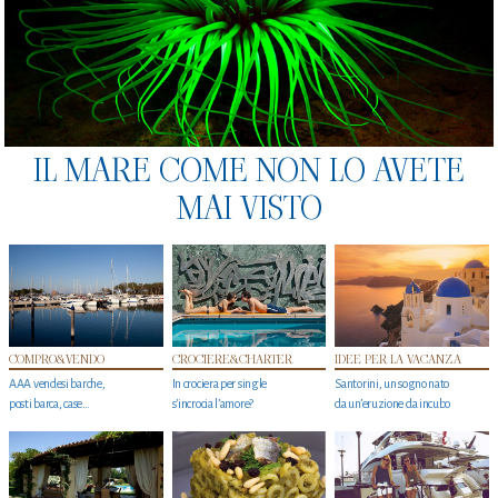
IL MARE COME NON LO AVETE
MAI VISTO
COMPRO&VENDO
CROCIERE&CHARTER
IDEE PER LA VACANZA
AAA vendesi barche,
In crociera per single
Santorini, un sogno nato
posti barca, case…
s'incrocia l’amore?
da un’eruzione da incubo