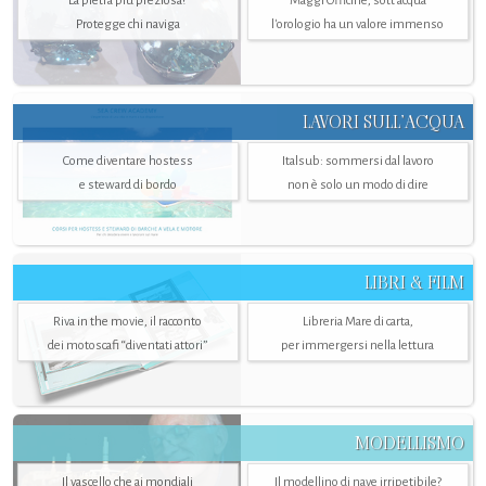
La pietra più preziosa?
Maggi Officine, sott’acqua
Protegge chi naviga
l'orologio ha un valore immenso
LAVORI SULL’ACQUA
Come diventare hostess
Italsub: sommersi dal lavoro
e steward di bordo
non è solo un modo di dire
LIBRI & FILM
Riva in the movie, il racconto
Libreria Mare di carta,
dei motoscafi “diventati attori”
per immergersi nella lettura
MODELLISMO
Il vascello che ai mondiali
Il modellino di nave irripetibile?