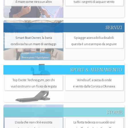
il mare come nessun altro
tutti i segreti di acqua e vento
SERVIZI
Smart Boat Owner, la barca
Spiagge accessibili a disabili:
condivisa ha un mare di vantaggi
questa è un esempio da seguire
SPORT & ALLENAMENTO
Top Excite Technogym, per chi
Windsurf, a caccia di onde
vuol costruirsi un fisico da regata
e vento dalla Corsica a Okinawa
STORIE
L’isola che non c'è è esistita
La flotta tedesca si suicidò così