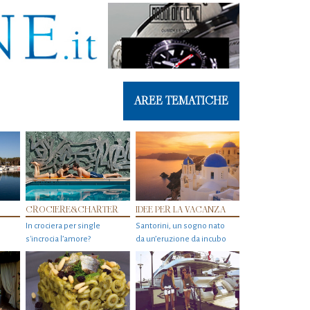
AREE TEMATICHE
CROCIERE&CHARTER
IDEE PER LA VACANZA
In crociera per single
Santorini, un sogno nato
s'incrocia l’amore?
da un’eruzione da incubo