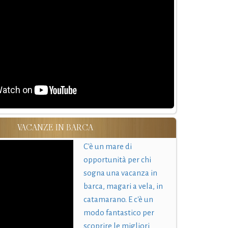
VACANZE IN BARCA
C'è un mare di
opportunità per chi
sogna una vacanza in
barca, magari a vela, in
catamarano. E c'è un
modo fantastico per
scoprire le migliori