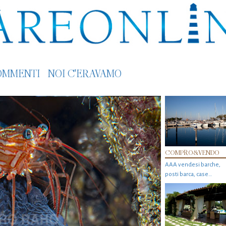
OMMENTI
NOI C'ERAVAMO
COMPRO&VENDO
AAA vendesi barche,
posti barca, case…