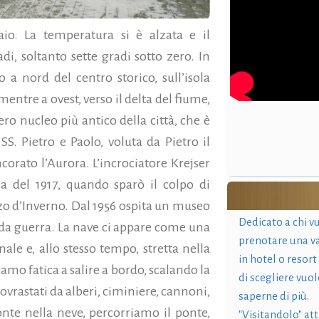
io. La temperatura si è alzata e il
di, soltanto sette gradi sotto zero. In
nord del centro storico, sull’isola
mentre a ovest, verso il delta del fiume,
ro nucleo più antico della città, che è
S. Pietro e Paolo, voluta da Pietro il
ncorato l’Aurora. L’incrociatore Krejser
a del 1917, quando sparò il colpo di
zzo d’Inverno. Dal 1956 ospita un museo
Dedicato a chi v
 da guerra. La nave ci appare come una
prenotare una v
ale e, allo stesso tempo, stretta nella
in hotel o resort
amo fatica a salire a bordo,
scalando la
di scegliere vuol
sovrastati da alberi, ciminiere, cannoni,
saperne di più.
onte nella neve, percorriamo il ponte,
"Visitandolo" at