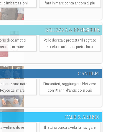
belle imbarcazioni
farà in mare conta ancora di più
BELLEZZA & BENESSERE
torio di cosmetici
Pelle dorata e protetta? Il segreto
specchia in mare
si cela in un’antica pietra Inca
CANTIERI
i, qui sono nate
Fincantieri, raggiungere Net zero
-Royce del mare
con 15 anni d'anticipo si può
CASE & ARREDI
ria-veliero dove
Il lettino barca a vela fa navigare