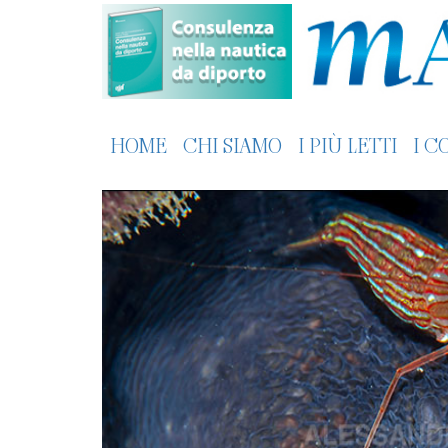
HOME
CHI SIAMO
I PIÙ LETTI
I C