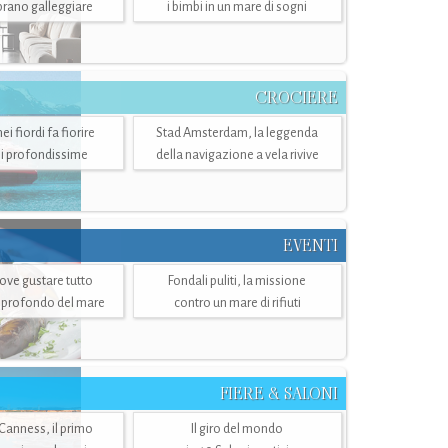
mbrano galleggiare
i bimbi in un mare di sogni
CROCIERE
i fiordi fa fiorire
Stad Amsterdam, la leggenda
i profondissime
della navigazione a vela rivive
EVENTI
dove gustare tutto
Fondali puliti, la missione
ù profondo del mare
contro un mare di rifiuti
FIERE & SALONI
 Canness, il primo
Il giro del mondo