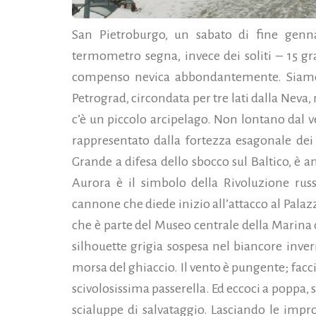
San Pietroburgo, un sabato di fine genna
termometro segna, invece dei soliti – 15 gra
compenso nevica abbondantemente. Siamo a 
Petrograd, circondata per tre lati dalla Neva, 
c’è un piccolo arcipelago. Non lontano dal ve
rappresentato dalla fortezza esagonale dei S
Grande a difesa dello sbocco sul Baltico, è a
Aurora è il simbolo della Rivoluzione russ
cannone che diede inizio all’attacco al Pala
che è parte del Museo centrale della Marina
silhouette grigia sospesa nel biancore invern
morsa del ghiaccio. Il vento è pungente; facci
scivolosissima passerella. Ed eccoci a poppa, 
scialuppe di salvataggio. Lasciando le impr