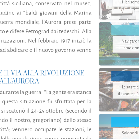
i libri se
ittà siciliana, conservato nel museo,
tudine ai “baldi giovani della Marina
uerra mondiale, l’Aurora prese parte
co e difese Petrograd dai tedeschi. Alla
nizzazioni. Nel febbraio 1917 iniziò la
Navigare ne
emozion
o ad abdicare e il nuovo governo venne
 IL VIA ALLA RIVOLUZIONE
DALL'AURORA
Le sagre 
 durante la guerra. “La gente era stanca
il sapore pi
e questa situazione fu sfruttata per la
si scatenò il 24-25 ottobre (secondo il
do il nostro, gregoriano) dello stesso
ittà; vennero occupate le stazioni, le
Salone di
to della popolazione, venne preparata da