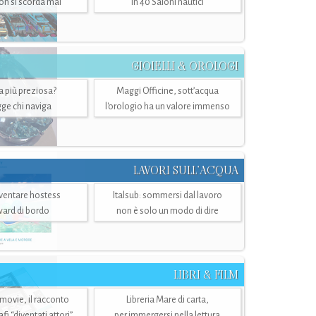
n si scorda mai
in 40 Saloni nautici
GIOIELLI & OROLOGI
ra più preziosa?
Maggi Officine, sott’acqua
ge chi naviga
l'orologio ha un valore immenso
LAVORI SULL’ACQUA
ventare hostess
Italsub: sommersi dal lavoro
ward di bordo
non è solo un modo di dire
LIBRI & FILM
 movie, il racconto
Libreria Mare di carta,
i “diventati attori”
per immergersi nella lettura