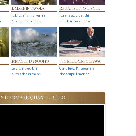
IL MARE IN TAVOLA
REGALI SOTTO IL SOLE
I cibi che fanno venire
Idee regalo per chi
a
l’acquolina in bocca
ama barche e mare
IMMAGINI DA SOGNO
STORIE E PERSONAGGI
Le più incredibili
Carlo Riva, l’ingegnere
burrasche in mare
che stupi' il mondo
VIDEOMARE QUANT'È BELLO