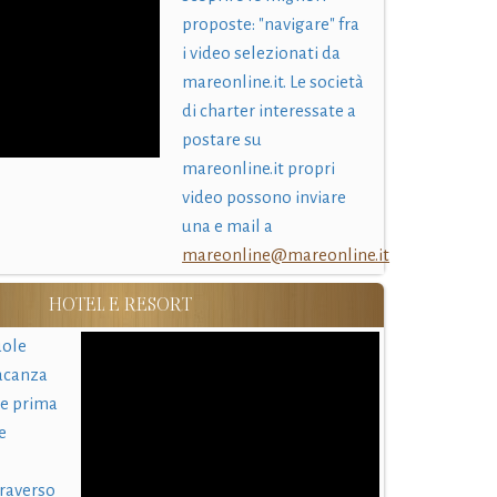
proposte: "navigare" fra
i video selezionati da
mareonline.it. Le società
di charter interessate a
postare su
mareonline.it propri
video possono inviare
una e mail a
mareonline@mareonline.it
HOTEL E RESORT
uole
acanza
 e prima
e
traverso