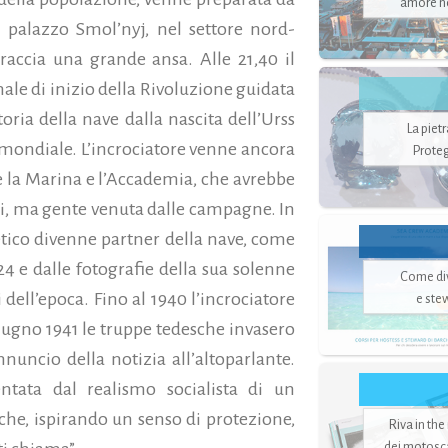
amore no
 palazzo Smol’nyj, nel settore nord-
traccia una grande ansa. Alle 21,40 il
ale di inizio della Rivoluzione guidata
ria della nave dalla nascita dell’Urss
La piet
a mondiale. L’incrociatore venne ancora
Proteg
e la Marina e l’Accademia, che avrebbe
ili, ma gente venuta dalle campagne. In
tico divenne partner della nave, come
24 e dalle fotografie della sua solenne
Come di
dell’epoca. Fino al 1940 l’incrociatore
e ste
 giugno 1941 le truppe tedesche invasero
nnuncio della notizia all’altoparlante.
entata dal realismo socialista di un
che, ispirando un senso di protezione,
Riva in the
dei motoscaf