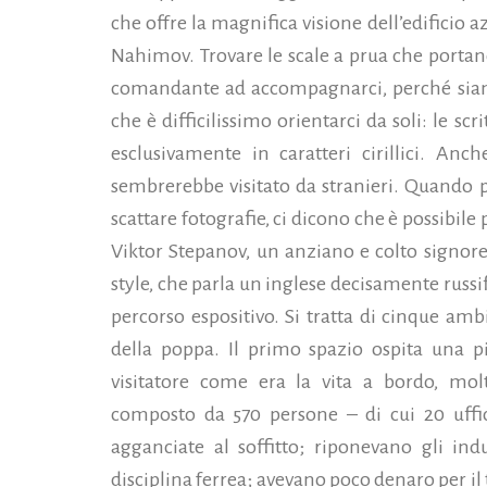
che offre la magnifica visione dell’edificio
Nahimov. Trovare le scale a prua che portano
comandante ad accompagnarci, perché si
che è difficilissimo orientarci da soli: le sc
esclusivamente in caratteri cirillici. An
sembrerebbe visitato da stranieri. Quando 
scattare fotografie, ci dicono che è possibile
Viktor Stepanov, un anziano e colto signore
style, che parla un inglese decisamente russific
percorso espositivo. Si tratta di cinque amb
della poppa. Il primo spazio ospita una pi
visitatore come era la vita a bordo, molt
composto da 570 persone – di cui 20 uffic
agganciate al soffitto; riponevano gli ind
disciplina ferrea; avevano poco denaro per il