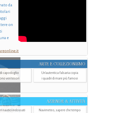
nato da
itolari
laggi
ttere on
ti
una e
eonline.it
ARTE E COLLEZIONISMO
i di capodoglio
Un’autentica falsaria copia
sono veri tesori
i quadri di mare più famosi
AZIENDE & ATTIVITÀ
ri nautici indossati
Navimeteo, sapere che tempo