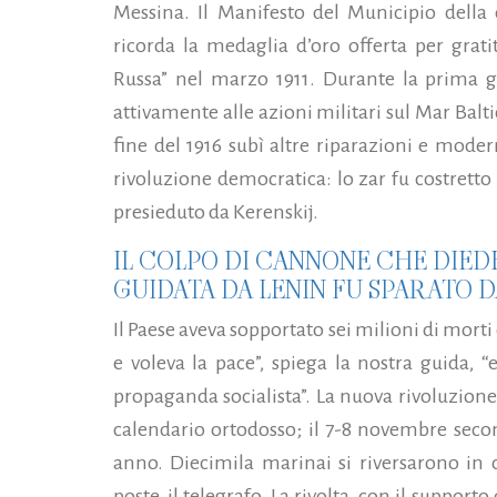
Messina. Il Manifesto del Municipio della c
ricorda la medaglia d’oro offerta per grati
Russa” nel marzo 1911. Durante la prima g
attivamente alle azioni militari sul Mar Balti
fine del 1916 subì altre riparazioni e moder
rivoluzione democratica: lo zar fu costrett
presieduto da Kerenskij.
IL COLPO DI CANNONE CHE DIEDE
GUIDATA DA LENIN FU SPARATO 
Il Paese aveva sopportato sei milioni di morti
e voleva la pace”, spiega la nostra guida, “
propaganda socialista”. La nuova rivoluzione 
calendario ortodosso; il 7-8 novembre secon
anno. Diecimila marinai si riversarono in c
poste, il telegrafo. La rivolta, con il suppor