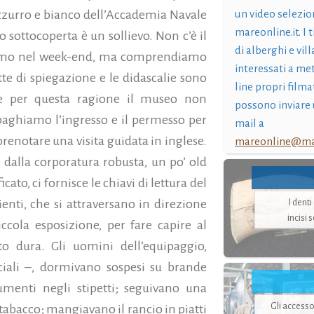
un video selezio
 azzurro e bianco dell’Accademia Navale
mareonline.it. I t
 sottocoperta è un sollievo. Non c’è il
di alberghi e vil
amo nel week-end, ma comprendiamo
interessati a me
ritte di spiegazione e le didascalie sono
line propri filma
che per questa ragione il museo non
possono inviare 
paghiamo l’ingresso e il permesso per
mail a
 prenotare una visita guidata in inglese.
mareonline@mar
 dalla corporatura robusta, un po’ old
ato, ci fornisce le chiavi di lettura del
I dent
ienti, che si attraversano in direzione
incisi 
ccola esposizione, per fare capire al
o dura. Gli uomini dell’equipaggio,
iali –, dormivano sospesi su brande
umenti negli stipetti; seguivano una
Gli accesso
 tabacco; mangiavano il rancio in piatti