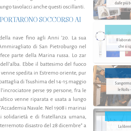
dalle più 
lungo tavolacci anche questi oscillanti.
RA PORTARONO SOCCORSO AI
ella nave fino agli Anni ’20. La sua
Il labora
 Ammiragliato di San Pietroburgo nel
che si 
 fece parte della Marina russa. Lo zar
 dell’alba. Ebbe il battesimo del fuoco
venne spedita in Estremo oriente, pur
a battaglia di Tsushima del 14-15 maggio
Sangerman
le Rolls
l’incrociatore perse 99 persone, fra le
Baltico venne riparata e usata a lungo
l’Accademia Navale. Nel 1908 i marinai
 solidarietà e di fratellanza umana,
“terremoto disastro del 28 dicembre” a
La libre