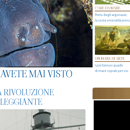
CASE DA MARE
Porto degli argonauti,
la costa smeralda jonic
UN MARE DI ARTE
I più famosi quadri
AVETE MAI VISTO
di mare copiati per voi
A RIVOLUZIONE
LLEGGIANTE