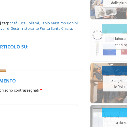
dalle più 
| tag:
chef Luca Collami
,
Fabio Massimo Bonini
,
ali di Sestri
,
ristorante Punta Santa Chiara
,
Il labora
che si 
RTICOLO SU:
MMENTO
Sangerman
le Rolls
ori sono contrassegnati
*
La libre