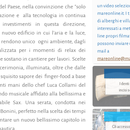
un video selezio
el Paese, nella convinzione che "solo
mareonline.it. I t
azione e
alla tecnologia in continua
di alberghi e vil
 investimenti in questa direzione,
interessati a me
nuovo edificio in cui l'aria e la luce,
line propri filma
e, rendono unico
ogni ambiente, dagli
possono inviare 
ealizzata per i momenti di relax dei
mail a
mareonline@mar
 sostano in cantiere per lavori. Scelte
 cerimonia, illuminata, oltre che dalle
 squisito sapore dei
finger-food a base
I dent
enti mani dello chef Luca Collami del
incisi 
ndo musicale affidato alla bellissima e
abile Sax. Una serata, condotta nei
Bonini, perfetto nella scelta dei tempi
entare un nuovo bellissimo capitolo in
Gli accesso
nautica.