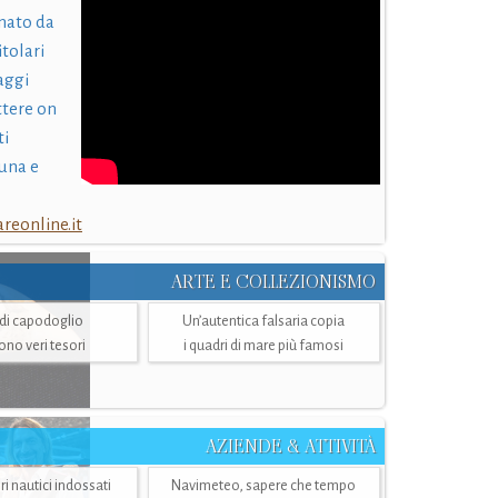
nato da
itolari
laggi
ttere on
ti
una e
eonline.it
ARTE E COLLEZIONISMO
i di capodoglio
Un’autentica falsaria copia
sono veri tesori
i quadri di mare più famosi
AZIENDE & ATTIVITÀ
ri nautici indossati
Navimeteo, sapere che tempo