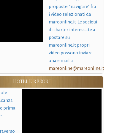
proposte: "navigare" fra
i video selezionati da
mareonline.it. Le società
di charter interessate a
postare su
mareonline.it propri
video possono inviare
una e mail a
mareonline@mareonline.it
HOTEL E RESORT
uole
acanza
 e prima
e
traverso