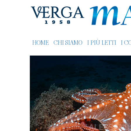
HOME
CHI SIAMO
I PIÙ LETTI
I C