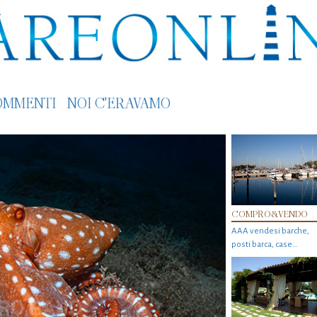
OMMENTI
NOI C'ERAVAMO
COMPRO&VENDO
AAA vendesi barche,
posti barca, case…