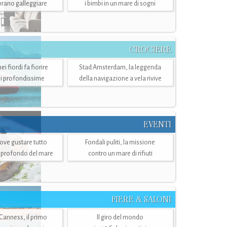
mbrano galleggiare
i bimbi in un mare di sogni
CROCIERE
i fiordi fa fiorire
Stad Amsterdam, la leggenda
i profondissime
della navigazione a vela rivive
EVENTI
dove gustare tutto
Fondali puliti, la missione
ù profondo del mare
contro un mare di rifiuti
FIERE & SALONI
 Canness, il primo
Il giro del mondo