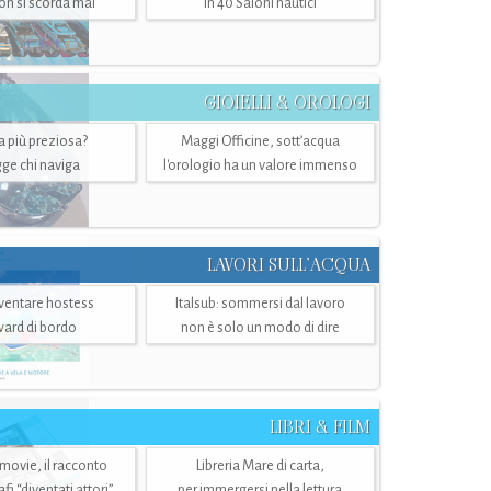
n si scorda mai
in 40 Saloni nautici
GIOIELLI & OROLOGI
ra più preziosa?
Maggi Officine, sott’acqua
ge chi naviga
l'orologio ha un valore immenso
LAVORI SULL’ACQUA
ventare hostess
Italsub: sommersi dal lavoro
ward di bordo
non è solo un modo di dire
LIBRI & FILM
 movie, il racconto
Libreria Mare di carta,
i “diventati attori”
per immergersi nella lettura