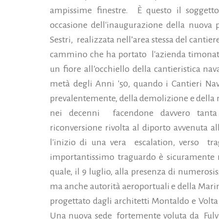
ampissime finestre.
È questo il soggett
occasione dell'inaugurazione della nuova pa
Sestri,
realizzata nell’area stessa del cantie
cammino che ha portato
l'azienda timona
un fiore all’occhiello della cantieristica na
metà degli Anni '50, quando i Cantieri Nava
prevalentemente, della demolizione e della 
nei decenni
facendone davvero tanta 
riconversione rivolta al diporto avvenuta a
l'inizio di una vera
escalation, verso
tr
importantissimo traguardo è sicuramente r
quale, il 9 luglio, alla presenza di numerosiss
ma anche autorità aeroportuali e della Marina
progettato dagli architetti Montaldo e Volta
Una nuova sede
fortemente voluta da
Ful