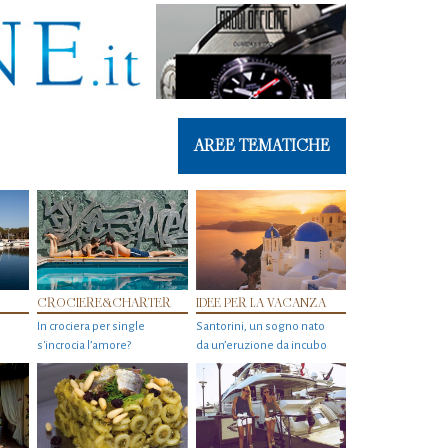
AREE TEMATICHE
CROCIERE&CHARTER
IDEE PER LA VACANZA
In crociera per single
Santorini, un sogno nato
s'incrocia l’amore?
da un’eruzione da incubo