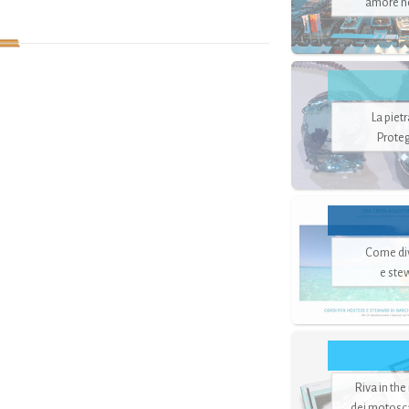
amore no
La piet
Proteg
Come di
e ste
Riva in the
dei motoscaf