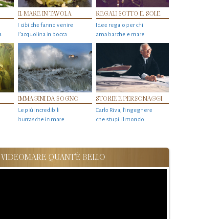
IL MARE IN TAVOLA
REGALI SOTTO IL SOLE
I cibi che fanno venire
Idee regalo per chi
a
l’acquolina in bocca
ama barche e mare
IMMAGINI DA SOGNO
STORIE E PERSONAGGI
Le più incredibili
Carlo Riva, l’ingegnere
burrasche in mare
che stupi' il mondo
VIDEOMARE QUANT'È BELLO