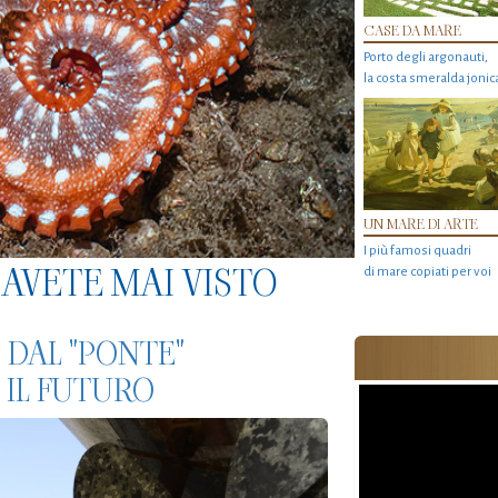
CASE DA MARE
Porto degli argonauti,
la costa smeralda jonic
UN MARE DI ARTE
I più famosi quadri
AVETE MAI VISTO
di mare copiati per voi
, DAL "PONTE"
 IL FUTURO