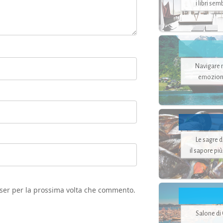
i libri se
Navigare ne
emozion
Le sagre 
il sapore pi
wser per la prossima volta che commento.
Salone di