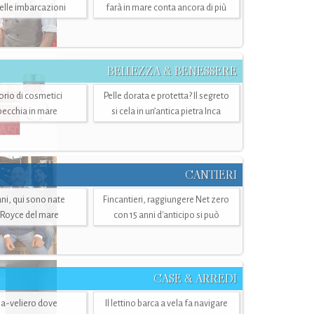
belle imbarcazioni
farà in mare conta ancora di più
BELLEZZA & BENESSERE
torio di cosmetici
Pelle dorata e protetta? Il segreto
specchia in mare
si cela in un’antica pietra Inca
CANTIERI
i, qui sono nate
Fincantieri, raggiungere Net zero
-Royce del mare
con 15 anni d'anticipo si può
CASE & ARREDI
ria-veliero dove
Il lettino barca a vela fa navigare