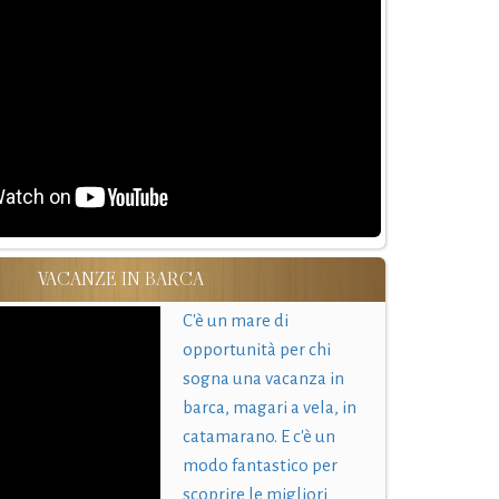
VACANZE IN BARCA
C'è un mare di
opportunità per chi
sogna una vacanza in
barca, magari a vela, in
catamarano. E c'è un
modo fantastico per
scoprire le migliori