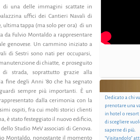
o di una delle immagini scattate in
lazzina uffici dei Cantieri Navali di
re, ultima tappa (ma solo per ora)
di un
ta da Fulvio Montaldo a rappresentare
vale genovese.
Un cammino iniziato a
li di Sestri sono nati per occuparsi,
manutenzione di chiatte,
e proseguito
di strada, soprattutto grazie alla
lla fine degli Anni '80 che ha segnato
aguardi sempre più importanti. È un
Dedicato a chi v
appresentato dalla cerimonia con la
prenotare una v
imi ospiti, fra cui molti storici clienti
in hotel o resort
, è stato festeggiato il nuovo edificio,
di scegliere vuol
 dello Studio MeV associati di Genova.
saperne di più.
vio Montaldo, nonostante il momento
"Visitandolo" at