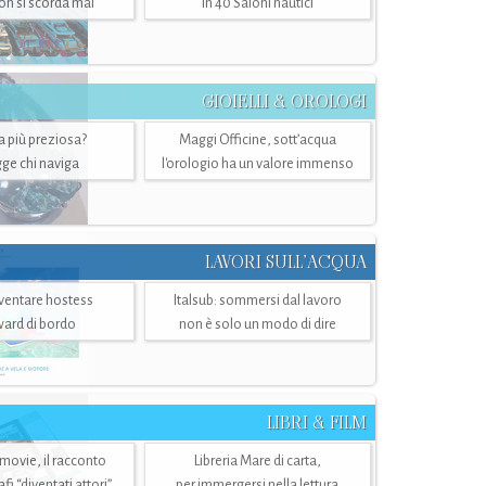
n si scorda mai
in 40 Saloni nautici
GIOIELLI & OROLOGI
ra più preziosa?
Maggi Officine, sott’acqua
ge chi naviga
l'orologio ha un valore immenso
LAVORI SULL’ACQUA
ventare hostess
Italsub: sommersi dal lavoro
ward di bordo
non è solo un modo di dire
LIBRI & FILM
 movie, il racconto
Libreria Mare di carta,
i “diventati attori”
per immergersi nella lettura