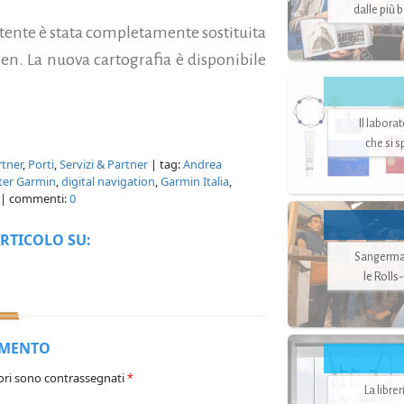
dalle più 
stente è stata completamente sostituita
en. La nuova cartografia è disponibile
Il labora
che si 
rtner
,
Porti
,
Servizi & Partner
| tag:
Andrea
tter Garmin
,
digital navigation
,
Garmin Italia
,
| commenti:
0
RTICOLO SU:
Sangerman
le Rolls
MMENTO
ori sono contrassegnati
*
La libre