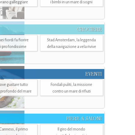
mbrano galleggiare
i bimbi in un mare di sogni
CROCIERE
i fiordi fa fiorire
Stad Amsterdam, la leggenda
i profondissime
della navigazione a vela rivive
EVENTI
dove gustare tutto
Fondali puliti, la missione
ù profondo del mare
contro un mare di rifiuti
FIERE & SALONI
 Canness, il primo
Il giro del mondo