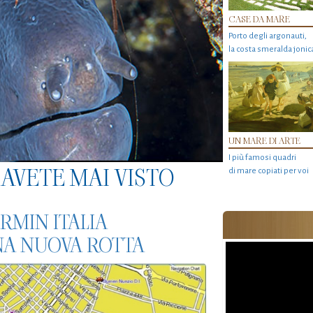
CASE DA MARE
Porto degli argonauti,
la costa smeralda jonic
UN MARE DI ARTE
I più famosi quadri
AVETE MAI VISTO
di mare copiati per voi
RMIN ITALIA
NA NUOVA ROTTA