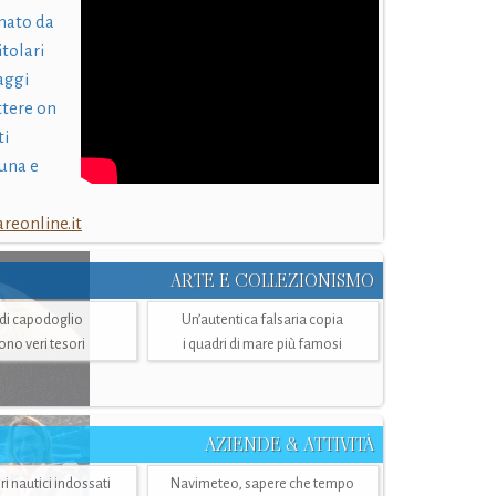
nato da
itolari
laggi
ttere on
ti
una e
eonline.it
ARTE E COLLEZIONISMO
i di capodoglio
Un’autentica falsaria copia
sono veri tesori
i quadri di mare più famosi
AZIENDE & ATTIVITÀ
ri nautici indossati
Navimeteo, sapere che tempo