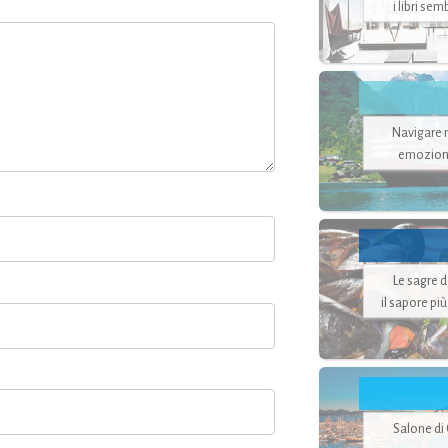
i libri se
Navigare ne
emozion
Le sagre 
il sapore pi
Salone di