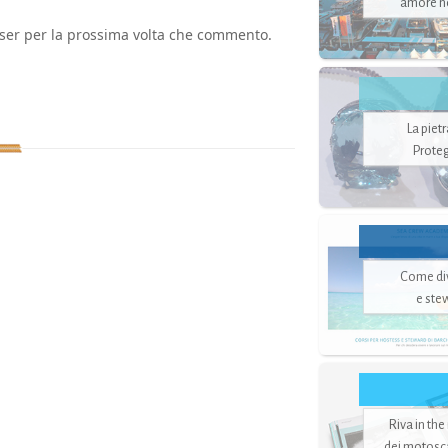
amore no
wser per la prossima volta che commento.
La piet
Proteg
Come di
e ste
Riva in the
dei motoscaf