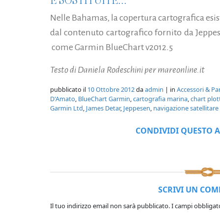
E SOSTITUITE...
Nelle Bahamas, la copertura cartografica esi
dal contenuto cartografico fornito da Jeppes
come Garmin BlueChart v2012.5
Testo di Daniela Rodeschini per mareonline.it
pubblicato il
10 Ottobre 2012
da
admin
| in
Accessori & Pa
D'Amato
,
BlueChart Garmin
,
cartografia marina
,
chart plo
Garmin Ltd
,
James Detar
,
Jeppesen
,
navigazione satellitare
CONDIVIDI QUESTO A
SCRIVI UN CO
Il tuo indirizzo email non sarà pubblicato.
I campi obbligat