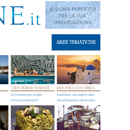
AREE TEMATICHE
CROCIERE&CHARTER
IDEE PER LA VACANZA
In crociera per single
Santorini, un sogno nato
s'incrocia l’amore?
da un’eruzione da incubo