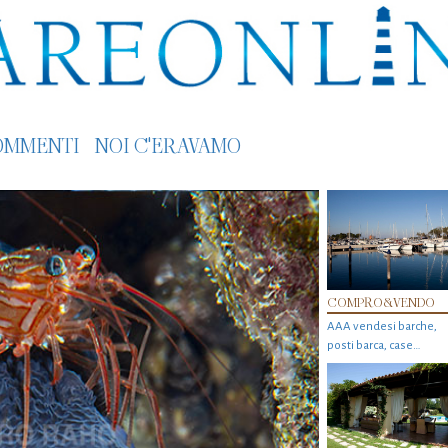
OMMENTI
NOI C'ERAVAMO
COMPRO&VENDO
AAA vendesi barche,
posti barca, case…