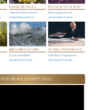
IL MARE IN TAVOLA
REGALI SOTTO IL SOLE
I cibi che fanno venire
Idee regalo per chi
a
l’acquolina in bocca
ama barche e mare
IMMAGINI DA SOGNO
STORIE E PERSONAGGI
Le più incredibili
Carlo Riva, l’ingegnere
burrasche in mare
che stupi' il mondo
VIDEOMARE QUANT'È BELLO