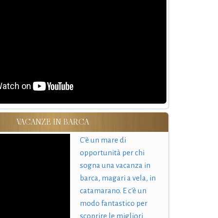
VACANZE IN BARCA
C'è un mare di
opportunità per chi
sogna una vacanza in
barca, magari a vela, in
catamarano. E c'è un
modo fantastico per
scoprire le migliori