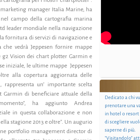
di cartografia per i nostri chartplotter".
 marketing manager Italia Marine, ha
 nel campo della cartografia marina
 Ltd leader mondiale nella navigazione
la fornitura di servizi di navigazione e
nza che vedrà Jeppesen fornire mappe
e g2 Vision dei chart plotter Garmin e
fase iniziale, le ultime mappe Jeppesen
ltre alla copertura aggiornata delle
 rappresenta un’ importante scelta
rt Garmin di beneficiare attuale della
Dedicato a chi v
l momento", ha aggiunto Andrea
prenotare una v
ale in questa collaborazione e non
in hotel o resort
ella stagione 2013 e oltre". Un augurio
di scegliere vuol
saperne di più.
ne portfolio management director di
"Visitandolo" at