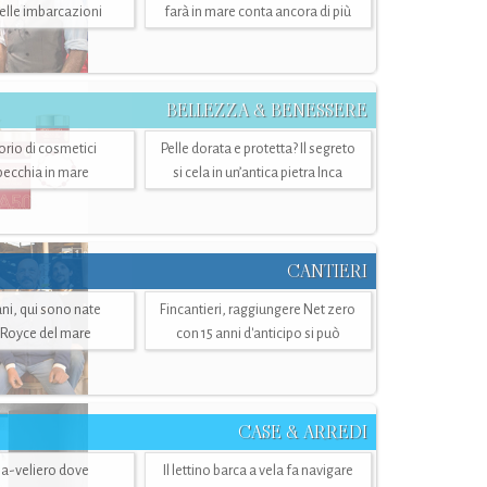
belle imbarcazioni
farà in mare conta ancora di più
BELLEZZA & BENESSERE
torio di cosmetici
Pelle dorata e protetta? Il segreto
specchia in mare
si cela in un’antica pietra Inca
CANTIERI
i, qui sono nate
Fincantieri, raggiungere Net zero
-Royce del mare
con 15 anni d'anticipo si può
CASE & ARREDI
ria-veliero dove
Il lettino barca a vela fa navigare