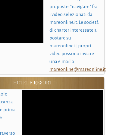
proposte: "navigare" fra
i video selezionati da
mareonline.it. Le società
di charter interessate a
postare su
mareonline.it propri
video possono inviare
una e mail a
mareonline@mareonline.it
HOTEL E RESORT
uole
acanza
 e prima
e
traverso