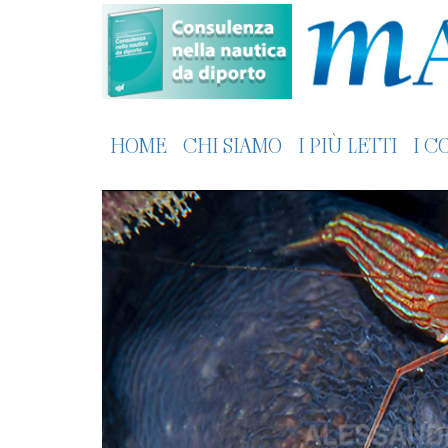
HOME
CHI SIAMO
I PIÙ LETTI
I C