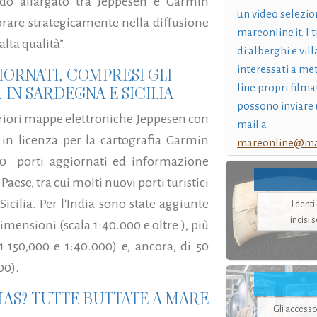
rdo allargato tra Jeppesen e Garmin
un video selezio
orare strategicamente nella diffusione
mareonline.it. I t
lta qualità”.
di alberghi e vil
interessati a me
GIORNATI, COMPRESI GLI
line propri filma
 IN SARDEGNA E SICILIA
possono inviare 
eriori mappe elettroniche Jeppesen con
mail a
, in licenza per la cartografia Garmin
mareonline@mar
40 porti aggiornati ed informazione
Paese, tra cui molti nuovi porti turistici
icilia. Per l'India sono state aggiunte
I dent
incisi 
dimensioni (scala 1:40.000 e oltre ), più
:150,000 e 1:40.000) e, ancora, di 50
00).
AS? TUTTE BUTTATE A MARE
Gli accesso