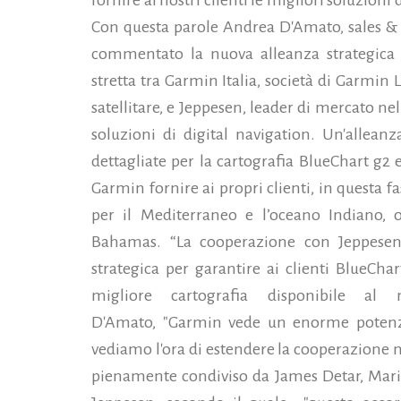
fornire ai nostri clienti le migliori soluzioni 
Con questa parole Andrea D'Amato, sales &
commentato la nuova alleanza strategica
stretta tra Garmin Italia, società di Garmin
satellitare, e Jeppesen, leader di mercato nel
soluzioni di digital navigation. Un'allea
dettagliate per la cartografia BlueChart g2 
Garmin fornire ai propri clienti, in questa 
per il Mediterraneo e l’oceano Indiano, o
Bahamas.
“La cooperazione con Jeppesen,
strategica per garantire ai clienti BlueCha
migliore cartografia disponibile a
D'Amato, "Garmin vede un enorme potenzi
vediamo l'ora di estendere la cooperazione n
pienamente condiviso da James Detar, Mari