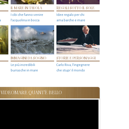
IL MARE IN TAVOLA
REGALI SOTTO IL SOLE
I cibi che fanno venire
Idee regalo per chi
a
l’acquolina in bocca
ama barche e mare
IMMAGINI DA SOGNO
STORIE E PERSONAGGI
Le più incredibili
Carlo Riva, l’ingegnere
burrasche in mare
che stupi' il mondo
VIDEOMARE QUANT'È BELLO