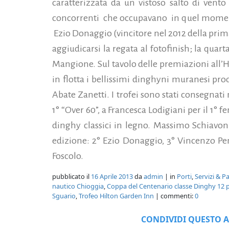
caratterizzata da un vistoso salto di vent
concorrenti che occupavano in quel momento
Ezio Donaggio (vincitore nel 2012 della prima
aggiudicarsi la regata al fotofinish; la quart
Mangione. Sul tavolo delle premiazioni all’
in flotta i bellissimi dinghyni muranesi prod
Abate Zanetti. I trofei sono stati consegnati
1° “Over 60”, a Francesca Lodigiani per il 1°
dinghy classici in legno. Massimo Schiavon è
edizione: 2° Ezio Donaggio, 3° Vincenzo Pe
Foscolo.
pubblicato il
16 Aprile 2013
da
admin
| in
Porti
,
Servizi & P
nautico Chioggia
,
Coppa del Centenario classe Dinghy 12 p
Sguario
,
Trofeo Hilton Garden Inn
| commenti:
0
CONDIVIDI QUESTO A