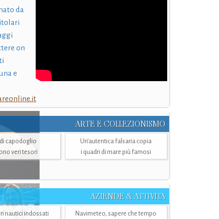
nato da
itolari
laggi
ttere on
ti
una e
eonline.it
ARTE E COLLEZIONISMO
i di capodoglio
Un’autentica falsaria copia
sono veri tesori
i quadri di mare più famosi
AZIENDE & ATTIVITÀ
ri nautici indossati
Navimeteo, sapere che tempo