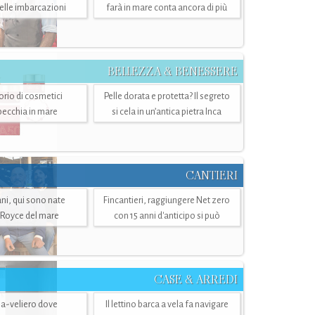
belle imbarcazioni
farà in mare conta ancora di più
BELLEZZA & BENESSERE
torio di cosmetici
Pelle dorata e protetta? Il segreto
specchia in mare
si cela in un’antica pietra Inca
CANTIERI
i, qui sono nate
Fincantieri, raggiungere Net zero
-Royce del mare
con 15 anni d'anticipo si può
CASE & ARREDI
ria-veliero dove
Il lettino barca a vela fa navigare