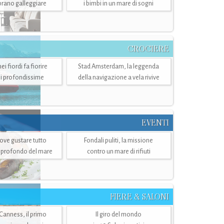
mbrano galleggiare
i bimbi in un mare di sogni
CROCIERE
i fiordi fa fiorire
Stad Amsterdam, la leggenda
i profondissime
della navigazione a vela rivive
EVENTI
dove gustare tutto
Fondali puliti, la missione
ù profondo del mare
contro un mare di rifiuti
FIERE & SALONI
 Canness, il primo
Il giro del mondo