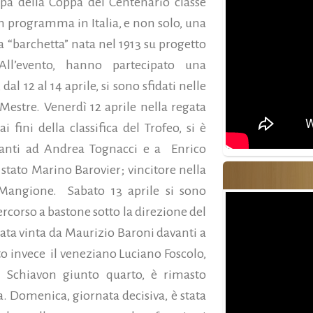
a della Coppa del Centenario classe
n programma in Italia, e non solo, una
 “barchetta” nata nel 1913 su progetto
 All’evento, hanno partecipato una
al 12 al 14 aprile, si sono sfidati nelle
Mestre.
Venerdì 12 aprile nella regata
fini della classifica del Trofeo, si è
anti ad Andrea Tognacci e a Enrico
 stato Marino Barovier; vincitore nella
 Mangione. Sabato 13 aprile si sono
rcorso a bastone sotto la direzione del
ata vinta da Maurizio Baroni davanti a
o invece il veneziano Luciano Foscolo,
 Schiavon giunto quarto, è rimasto
a. Domenica, giornata decisiva, è stata