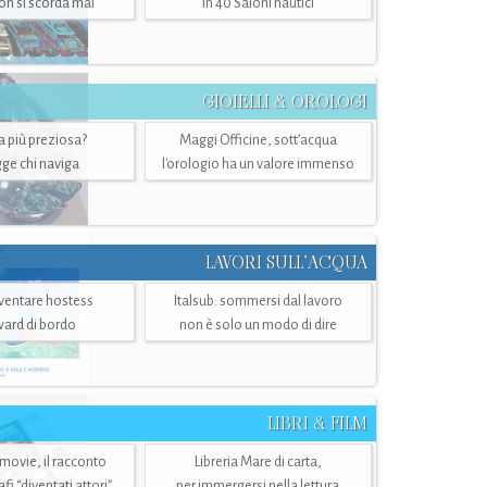
n si scorda mai
in 40 Saloni nautici
GIOIELLI & OROLOGI
ra più preziosa?
Maggi Officine, sott’acqua
ge chi naviga
l'orologio ha un valore immenso
LAVORI SULL’ACQUA
ventare hostess
Italsub: sommersi dal lavoro
ward di bordo
non è solo un modo di dire
LIBRI & FILM
 movie, il racconto
Libreria Mare di carta,
i “diventati attori”
per immergersi nella lettura