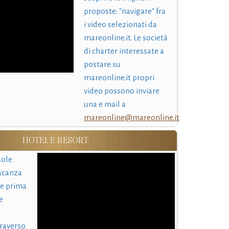
proposte: "navigare" fra
i video selezionati da
mareonline.it. Le società
di charter interessate a
postare su
mareonline.it propri
video possono inviare
una e mail a
mareonline@mareonline.it
HOTEL E RESORT
uole
acanza
 e prima
e
traverso