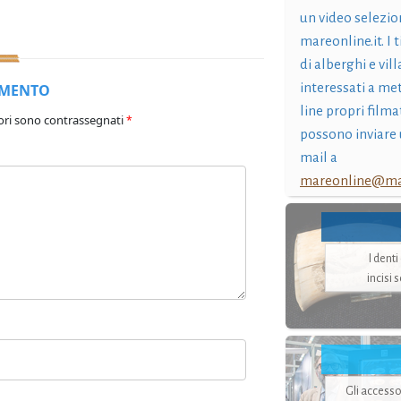
un video selezio
mareonline.it. I t
di alberghi e vil
interessati a me
MMENTO
line propri filma
ori sono contrassegnati
*
possono inviare 
mail a
mareonline@mar
I dent
incisi 
Gli accesso