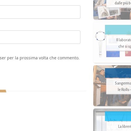
dalle più 
Il labora
che si 
wser per la prossima volta che commento.
Sangerman
le Rolls
La libre