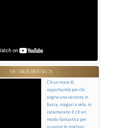
VACANZE IN BARCA
C'è un mare di
opportunità per chi
sogna una vacanza in
barca, magari a vela, in
catamarano. E c'è un
modo fantastico per
scoprire le migliori