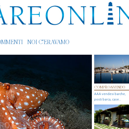
OMMENTI
NOI C'ERAVAMO
COMPRO&VENDO
AAA vendesi barche,
posti barca, case…