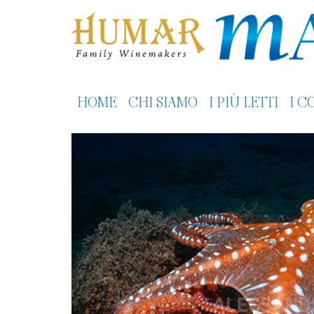
HOME
CHI SIAMO
I PIÙ LETTI
I C