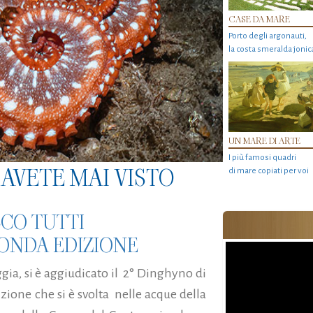
CASE DA MARE
Porto degli argonauti,
la costa smeralda jonic
UN MARE DI ARTE
I più famosi quadri
AVETE MAI VISTO
di mare copiati per voi
CO TUTTI
CONDA EDIZIONE
ia, si è aggiudicato il 2° Dinghyno di
ione che si è svolta nelle acque della