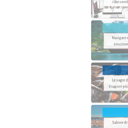
i libri se
Navigare ne
emozion
Le sagre 
il sapore pi
Salone di