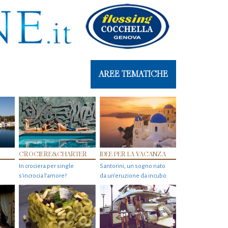
AREE TEMATICHE
CROCIERE&CHARTER
IDEE PER LA VACANZA
In crociera per single
Santorini, un sogno nato
s'incrocia l’amore?
da un’eruzione da incubo