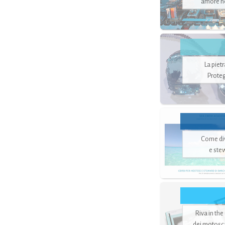
amore no
La piet
Proteg
Come di
e ste
Riva in the
dei motoscaf