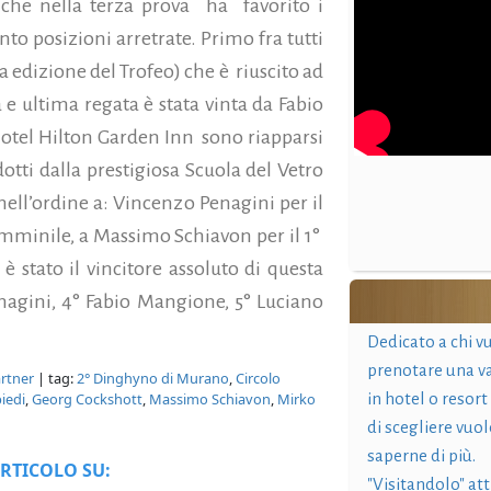
o che nella terza prova ha favorito i
 posizioni arretrate. Primo fra tutti
 edizione del Trofeo) che è riuscito ad
a e ultima regata è stata vinta da Fabio
Hotel Hilton Garden Inn sono riapparsi
otti dalla prestigiosa Scuola del Vetro
 nell’ordine a: Vincenzo Penagini per il
 femminile, a Massimo Schiavon per il 1°
 stato il vincitore assoluto di questa
nagini, 4° Fabio Mangione, 5° Luciano
Dedicato a chi v
prenotare una v
artner
| tag:
2° Dinghyno di Murano
,
Circolo
iedi
,
Georg Cockshott
,
Massimo Schiavon
,
Mirko
in hotel o resort
di scegliere vuol
saperne di più.
RTICOLO SU:
"Visitandolo" at