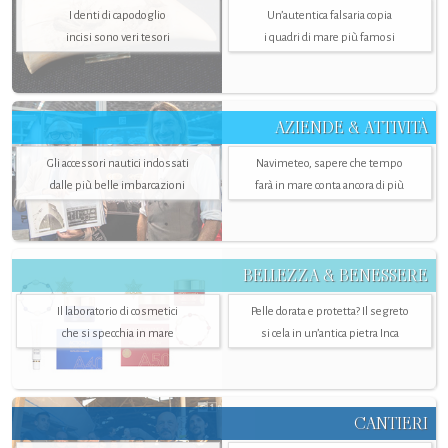
I denti di capodoglio
Un’autentica falsaria copia
incisi sono veri tesori
i quadri di mare più famosi
AZIENDE & ATTIVITÀ
Gli accessori nautici indossati
Navimeteo, sapere che tempo
dalle più belle imbarcazioni
farà in mare conta ancora di più
BELLEZZA & BENESSERE
Il laboratorio di cosmetici
Pelle dorata e protetta? Il segreto
che si specchia in mare
si cela in un’antica pietra Inca
CANTIERI