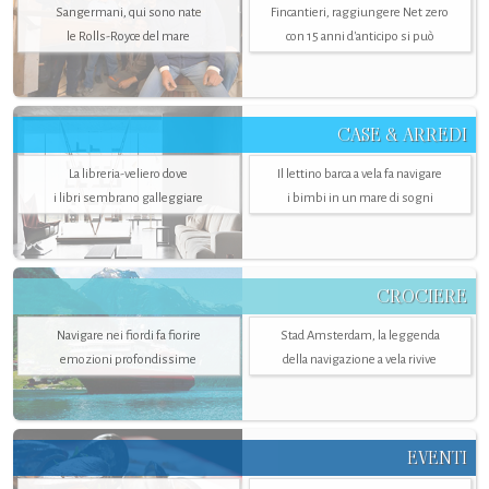
Sangermani, qui sono nate
Fincantieri, raggiungere Net zero
le Rolls-Royce del mare
con 15 anni d'anticipo si può
CASE & ARREDI
La libreria-veliero dove
Il lettino barca a vela fa navigare
i libri sembrano galleggiare
i bimbi in un mare di sogni
CROCIERE
Navigare nei fiordi fa fiorire
Stad Amsterdam, la leggenda
emozioni profondissime
della navigazione a vela rivive
EVENTI