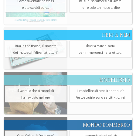
Come diventare hostess
Italsub: sommersi dal lavoro
e steward di bordo
non è solo un modo di dire
LIBRI & FILM
Riva in the movie, il racconto
Libreria Mare di carta,
dei motoscafi “diventati attori”
per immergersi nella lettura
MODELLISMO
Il vascello che ai mondiali
Il modellino di nave irripetibile?
ha navigato nell’oro
Per costruirlo sono serviti 47 anni
MONDO SOMMERSO
Capo Galera, la "prigione"
Immersioni nei relitti: