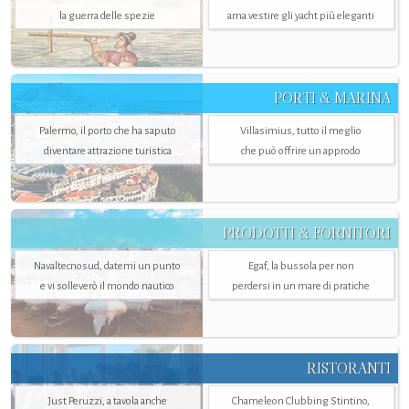
la guerra delle spezie
ama vestire gli yacht più eleganti
PORTI & MARINA
Palermo, il porto che ha saputo
Villasimius, tutto il meglio
diventare attrazione turistica
che può offrire un approdo
PRODOTTI & FORNITORI
Navaltecnosud, datemi un punto
Egaf, la bussola per non
e vi solleverò il mondo nautico
perdersi in un mare di pratiche
RISTORANTI
Just Peruzzi, a tavola anche
Chameleon Clubbing Stintino,