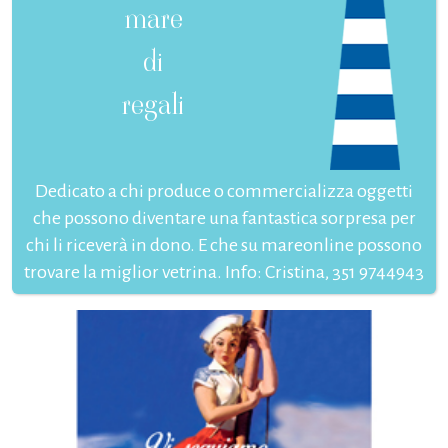
mare
di
regali
Dedicato a chi produce o commercializza oggetti
che possono diventare una fantastica sorpresa per
chi li riceverà in dono. E che su mareonline possono
trovare la miglior vetrina. Info: Cristina, 351 9744943