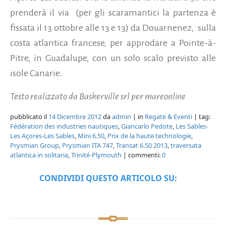
prenderà il via (per gli scaramantici la partenza è
fissata il 13 ottobre alle 13 e 13) da Douarnenez, sulla
costa atlantica francese, per approdare a Pointe-à-
Pitre, in Guadalupe, con un solo scalo previsto alle
isole Canarie.
Testo realizzato da Baskerville srl per mareonline
pubblicato il
14 Dicembre 2012
da
admin
| in
Regate & Eventi
| tag:
Fédération des industries nautiques
,
Giancarlo Pedote
,
Les Sables-
Les Açores-Les Sables
,
Mini 6.50
,
Prix de la haute technologie
,
Prysmian Group
,
Prysmian ITA 747
,
Transat 6.50 2013
,
traversata
atlantica in solitaria
,
Trinité-Plymouth
| commenti:
0
CONDIVIDI QUESTO ARTICOLO SU: