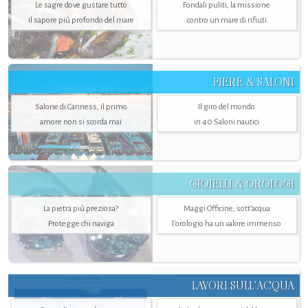
Le sagre dove gustare tutto
Fondali puliti, la missione
il sapore più profondo del mare
contro un mare di rifiuti
FIERE & SALONI
Salone di Canness, il primo
Il giro del mondo
amore non si scorda mai
in 40 Saloni nautici
GIOIELLI & OROLOGI
La pietra più preziosa?
Maggi Officine, sott’acqua
Protegge chi naviga
l'orologio ha un valore immenso
LAVORI SULL’ACQUA