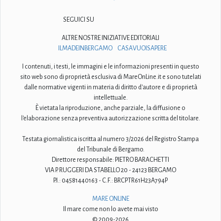
SEGUICI SU
ALTRE NOSTRE INIZIATIVE EDITORIALI
ILMADEINBERGAMO
CASAVUOISAPERE
I contenuti, i testi, le immagini e le informazioni presenti in questo
sito web sono di proprietà esclusiva di MareOnLine.it e sono tutelati
dalle normative vigenti in materia di diritto d'autore e di proprietà
intellettuale.
È vietata la riproduzione, anche parziale, la diffusione o
l'elaborazione senza preventiva autorizzazione scritta del titolare.
Testata giornalistica iscritta al numero 3/2026 del Registro Stampa
del Tribunale di Bergamo.
Direttore responsabile: PIETRO BARACHETTI
VIA P. RUGGERI DA STABELLO 20 - 24123 BERGAMO
P.I.: 04581440163 - C.F.: BRCPTR61H23A794P
MARE ONLINE
Il mare come non lo avete mai visto
© 2009-2026