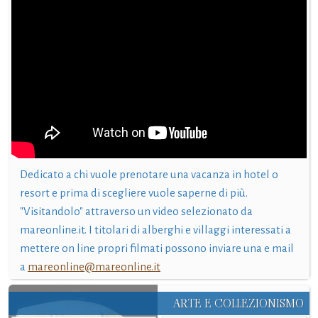
Dedicato a chi vuole prenotare una vacanza in hotel o
resort e prima di scegliere vuole saperne di più.
"Visitandolo" attraverso un video selezionato da
mareonline.it. I titolari di alberghi e villaggi interessati a
mettere on line propri filmati possono inviare una e mail
a
mareonline@mareonline.it
ARTE E COLLEZIONISMO