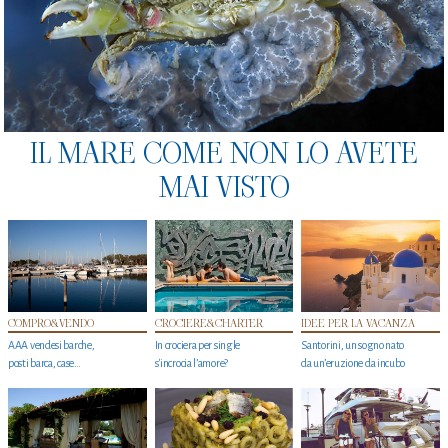
IL MARE COME NON LO AVETE
MAI VISTO
COMPRO&VENDO
CROCIERE&CHARTER
IDEE PER LA VACANZA
AAA vendesi barche,
In crociera per single
Santorini, un sogno nato
posti barca, case…
s'incrocia l’amore?
da un’eruzione da incubo