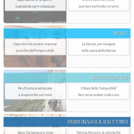
sognata da ogni subacqueo
questa è profonda 150 anni
MUSEI
Capo Horn fa rivivere imprese
La Spezia. per navigare
ai confini dell’impossibile
nella storia della Marina
NONSOLOMARE
Per chi ama arrampicare
Il Mare della Tranquillità?
a strapiombo sul mare
Non serve andare sulla Luna
PERSONAGGI & RACCONTI
Vasco Da Gama così vince
Patrizia Mosconi, la stilista che