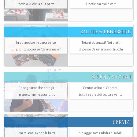
l’occhio vuole la sua parte
il locale dai mille volti
SALUTE & BENESSERE
In spiaggia e in barca serve
Totani sbiancati? Nei piatti
un pronto soccorso "da manuale"
di pesce c'è un mare di trucchi
SCUOLE & CORSI
L'insegnante che spiega
Centro velico di Caprera,
il mare come nessun altro
tutti i segreti di acqua e vento
SERVIZI
Smart Boat Owner, la barca
Spiagge accessibili a disabili: