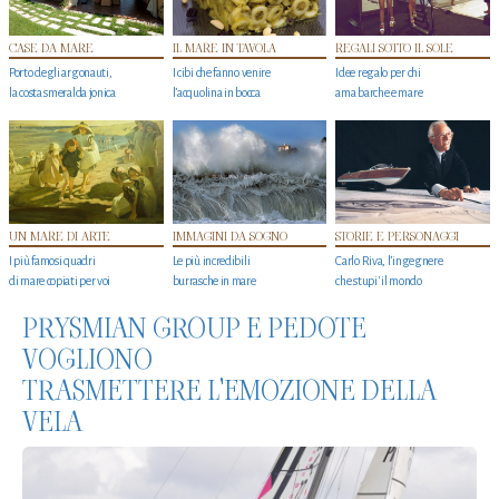
CASE DA MARE
IL MARE IN TAVOLA
REGALI SOTTO IL SOLE
Porto degli argonauti,
I cibi che fanno venire
Idee regalo per chi
la costa smeralda jonica
l’acquolina in bocca
ama barche e mare
UN MARE DI ARTE
IMMAGINI DA SOGNO
STORIE E PERSONAGGI
I più famosi quadri
Le più incredibili
Carlo Riva, l’ingegnere
di mare copiati per voi
burrasche in mare
che stupi' il mondo
PRYSMIAN GROUP E PEDOTE
VOGLIONO
TRASMETTERE L'EMOZIONE DELLA
VELA