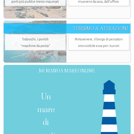
porti più puliti e meno inquinati
muovervi da casa, dall’ufficio
TURISMO & ATTRAZIONI
Trabocchi, i pontili
Portovenere, il borgo di pescatori
"macchine da pesca"
irresistibile esca per i turisti
MI MANDA MAREONLINE
Un
mare
di