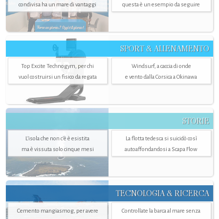
condivisa ha un mare di vantaggi
questa è un esempio da seguire
SPORT & ALLENAMENTO
Top Excite Technogym, per chi
Windsurf, a caccia di onde
vuol costruirsi un fisico da regata
e vento dalla Corsica a Okinawa
STORIE
L’isola che non c'è è esistita
La flotta tedesca si suicidò così
ma è vissuta solo cinque mesi
autoaffondandosi a Scapa Flow
TECNOLOGIA & RICERCA
Cemento mangiasmog, per avere
Controllate la barca al mare senza