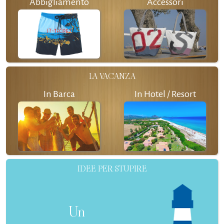
Abbigliamento
Accessori
LA VACANZA
In Barca
In Hotel / Resort
IDEE PER STUPIRE
Un