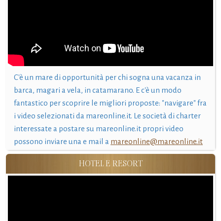
C'è un mare di opportunità per chi sogna una vacanza in
barca, magari a vela, in catamarano. E c'è un modo
fantastico per scoprire le migliori proposte: "navigare" fra
i video selezionati da mareonline.it. Le società di charter
interessate a postare su mareonline.it propri video
possono inviare una e mail a
mareonline@mareonline.it
HOTEL E RESORT