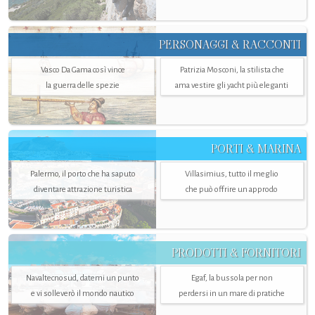
PERSONAGGI & RACCONTI
Vasco Da Gama così vince
Patrizia Mosconi, la stilista che
la guerra delle spezie
ama vestire gli yacht più eleganti
PORTI & MARINA
Palermo, il porto che ha saputo
Villasimius, tutto il meglio
diventare attrazione turistica
che può offrire un approdo
PRODOTTI & FORNITORI
Navaltecnosud, datemi un punto
Egaf, la bussola per non
e vi solleverò il mondo nautico
perdersi in un mare di pratiche