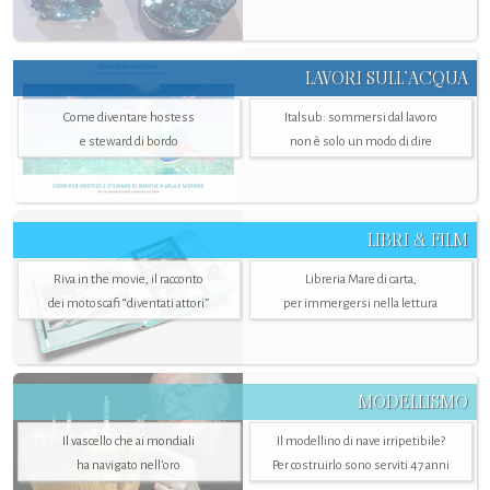
LAVORI SULL’ACQUA
Come diventare hostess
Italsub: sommersi dal lavoro
e steward di bordo
non è solo un modo di dire
LIBRI & FILM
Riva in the movie, il racconto
Libreria Mare di carta,
dei motoscafi “diventati attori”
per immergersi nella lettura
MODELLISMO
Il vascello che ai mondiali
Il modellino di nave irripetibile?
ha navigato nell’oro
Per costruirlo sono serviti 47 anni