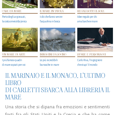
CASE DA MARE
IL MARE IN TAVOLA
REGALI SOTTO IL SOLE
Porto degli argonauti,
I cibi che fanno venire
Idee regalo per chi
la costa smeralda jonica
l’acquolina in bocca
ama barche e mare
UN MARE DI ARTE
IMMAGINI DA SOGNO
STORIE E PERSONAGGI
I più famosi quadri
Le più incredibili
Carlo Riva, l’ingegnere
di mare copiati per voi
burrasche in mare
che stupi' il mondo
IL MARINAIO E IL MONACO, L'ULTIMO
LIBRO
DI CARLETTI SBARCA ALLA LIBRERIA IL
MARE
Una storia che si dipana fra emozioni e sentimenti
forti fra gli Stati Uniti e la Grecia e che ha come