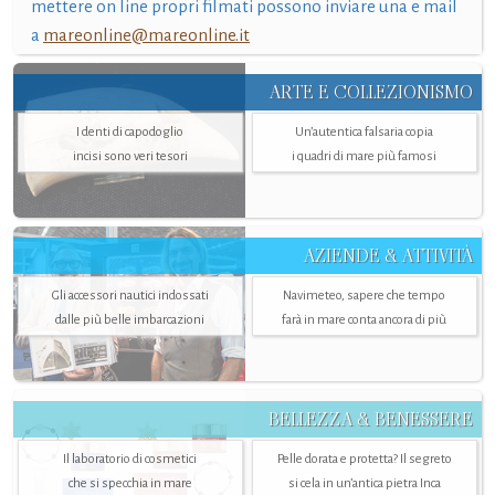
mettere on line propri filmati possono inviare una e mail
a
mareonline@mareonline.it
ARTE E COLLEZIONISMO
I denti di capodoglio
Un’autentica falsaria copia
incisi sono veri tesori
i quadri di mare più famosi
AZIENDE & ATTIVITÀ
Gli accessori nautici indossati
Navimeteo, sapere che tempo
dalle più belle imbarcazioni
farà in mare conta ancora di più
BELLEZZA & BENESSERE
Il laboratorio di cosmetici
Pelle dorata e protetta? Il segreto
che si specchia in mare
si cela in un’antica pietra Inca