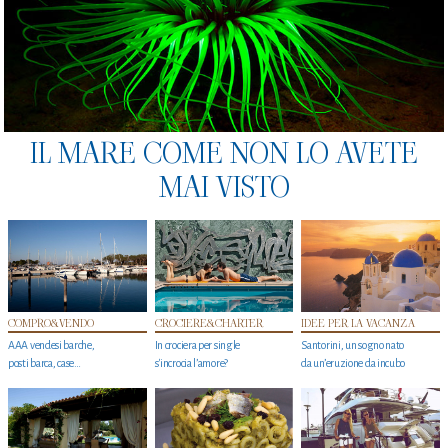
IL MARE COME NON LO AVETE
MAI VISTO
COMPRO&VENDO
CROCIERE&CHARTER
IDEE PER LA VACANZA
AAA vendesi barche,
In crociera per single
Santorini, un sogno nato
posti barca, case…
s'incrocia l’amore?
da un’eruzione da incubo