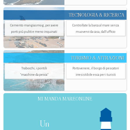
TECNOLOGIA & RICERCA
Cemento mangiasmog, per avere
Controllate la barca al mare senza
porti più puliti e meno inquinati
muovervi da casa, dall’ufficio
TURISMO & ATTRAZIONI
Trabocchi, i pontili
Portovenere, il borgo di pescatori
"macchine da pesca"
irresistibile esca per i turisti
MI MANDA MAREONLINE
Un