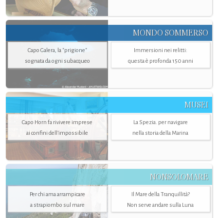
MONDO SOMMERSO
Capo Galera, la "prigione"
Immersioni nei relitti:
sognata da ogni subacqueo
questa è profonda 150 anni
MUSEI
Capo Horn fa rivivere imprese
La Spezia. per navigare
ai confini dell’impossibile
nella storia della Marina
NONSOLOMARE
Per chi ama arrampicare
Il Mare della Tranquillità?
a strapiombo sul mare
Non serve andare sulla Luna