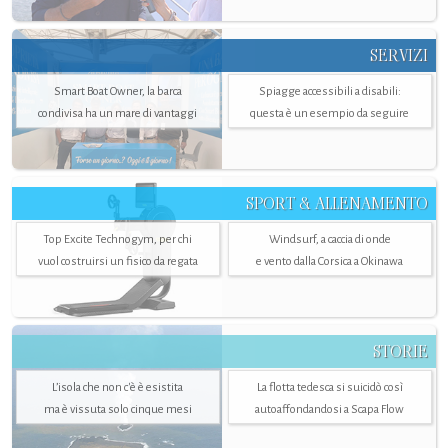
SERVIZI
Smart Boat Owner, la barca
Spiagge accessibili a disabili:
condivisa ha un mare di vantaggi
questa è un esempio da seguire
SPORT & ALLENAMENTO
Top Excite Technogym, per chi
Windsurf, a caccia di onde
vuol costruirsi un fisico da regata
e vento dalla Corsica a Okinawa
STORIE
L’isola che non c'è è esistita
La flotta tedesca si suicidò così
ma è vissuta solo cinque mesi
autoaffondandosi a Scapa Flow