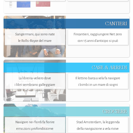
CANTIERI
Sangermani, qui sono nate
Fincantieri, raggiungere Net zero
le Rolls-Royce del mare
con 15 anni d'anticipo si può
CASE & ARREDI
La libreria-veliero dove
Il lettino barca a vela fa navigare
i libri sembrano galleggiare
i bimbi in un mare di sogni
CROCIERE
Navigare nei fiordi fa fiorire
Stad Amsterdam, la leggenda
emozioni profondissime
della navigazione a vela rivive