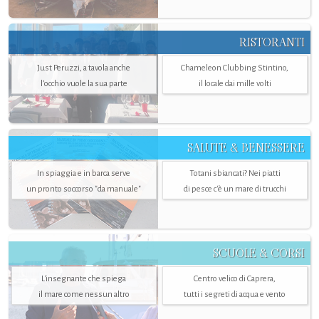
RISTORANTI
Just Peruzzi, a tavola anche
Chameleon Clubbing Stintino,
l’occhio vuole la sua parte
il locale dai mille volti
SALUTE & BENESSERE
In spiaggia e in barca serve
Totani sbiancati? Nei piatti
un pronto soccorso "da manuale"
di pesce c'è un mare di trucchi
SCUOLE & CORSI
L'insegnante che spiega
Centro velico di Caprera,
il mare come nessun altro
tutti i segreti di acqua e vento