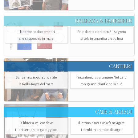
BELLEZZA & BENESSERE
Il laboratorio di cosmetici
Pelle dorata e protetta? Il segreto
che si specchia in mare
si cela in un’antica pietra Inca
CANTIERI
Sangermani, qui sono nate
Fincantieri, raggiungere Net zero
le Rolls-Royce del mare
con 15 anni d'anticipo si può
CASE & ARREDI
La libreria-veliero dove
Il lettino barca a vela fa navigare
i libri sembrano galleggiare
i bimbi in un mare di sogni