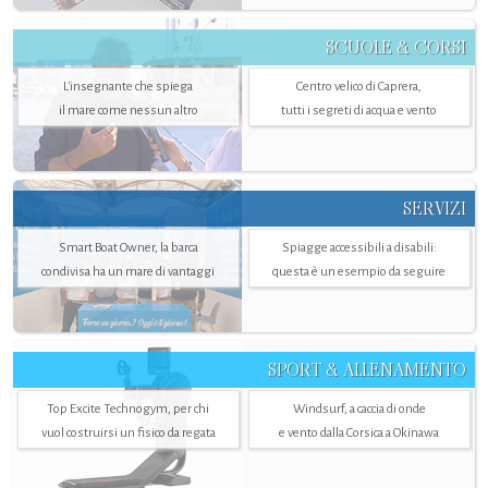
SCUOLE & CORSI
L'insegnante che spiega
Centro velico di Caprera,
il mare come nessun altro
tutti i segreti di acqua e vento
SERVIZI
Smart Boat Owner, la barca
Spiagge accessibili a disabili:
condivisa ha un mare di vantaggi
questa è un esempio da seguire
SPORT & ALLENAMENTO
Top Excite Technogym, per chi
Windsurf, a caccia di onde
vuol costruirsi un fisico da regata
e vento dalla Corsica a Okinawa