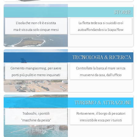
STORIE
L’isola che non c'è è esistita
La flotta tedesca si suicidò così
ma è vissuta solo cinque mesi
autoaffondandosi a Scapa Flow
TECNOLOGIA & RICERCA
Cemento mangiasmog, per avere
Controllate la barca al mare senza
porti più puliti e meno inquinati
muovervi da casa, dall’ufficio
TURISMO & ATTRAZIONI
Trabocchi, i pontili
Portovenere, il borgo di pescatori
"macchine da pesca"
irresistibile esca per i turisti