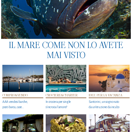
IL MARE COME NON LO AVETE
MAI VISTO
COMPRO&VENDO
CROCIERE&CHARTER
IDEE PER LA VACANZA
AAA vendesi barche,
In crociera per single
Santorini, un sogno nato
posti barca, case…
s'incrocia l’amore?
da un’eruzione da incubo