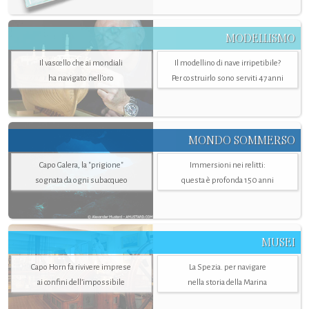
MODELLISMO
Il vascello che ai mondiali
Il modellino di nave irripetibile?
ha navigato nell’oro
Per costruirlo sono serviti 47 anni
MONDO SOMMERSO
Capo Galera, la "prigione"
Immersioni nei relitti:
sognata da ogni subacqueo
questa è profonda 150 anni
MUSEI
Capo Horn fa rivivere imprese
La Spezia. per navigare
ai confini dell’impossibile
nella storia della Marina