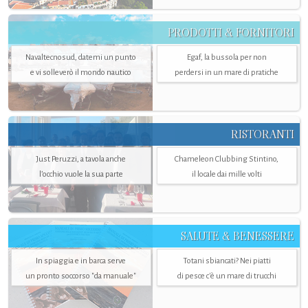
PRODOTTI & FORNITORI
Navaltecnosud, datemi un punto
Egaf, la bussola per non
e vi solleverò il mondo nautico
perdersi in un mare di pratiche
RISTORANTI
Just Peruzzi, a tavola anche
Chameleon Clubbing Stintino,
l’occhio vuole la sua parte
il locale dai mille volti
SALUTE & BENESSERE
In spiaggia e in barca serve
Totani sbiancati? Nei piatti
un pronto soccorso "da manuale"
di pesce c'è un mare di trucchi