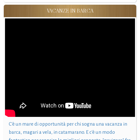
VACANZE IN BARCA
C'è un mare di opportunità per chi sogna una vacanza in
barca, magari a vela, in catamarano. E c'è un modo