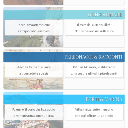
NONSOLOMARE
Per chi ama arrampicare
Il Mare della Tranquillità?
a strapiombo sul mare
Non serve andare sulla Luna
PERSONAGGI & RACCONTI
Vasco Da Gama così vince
Patrizia Mosconi, la stilista che
la guerra delle spezie
ama vestire gli yacht più eleganti
PORTI & MARINA
Palermo, il porto che ha saputo
Villasimius, tutto il meglio
diventare attrazione turistica
che può offrire un approdo