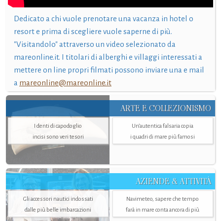
Dedicato a chi vuole prenotare una vacanza in hotel o
resort e prima di scegliere vuole saperne di più.
"Visitandolo" attraverso un video selezionato da
mareonline.it. I titolari di alberghi e villaggi interessati a
mettere on line propri filmati possono inviare una e mail
a
mareonline@mareonline.it
ARTE E COLLEZIONISMO
I denti di capodoglio
Un’autentica falsaria copia
incisi sono veri tesori
i quadri di mare più famosi
AZIENDE & ATTIVITÀ
Gli accessori nautici indossati
Navimeteo, sapere che tempo
dalle più belle imbarcazioni
farà in mare conta ancora di più