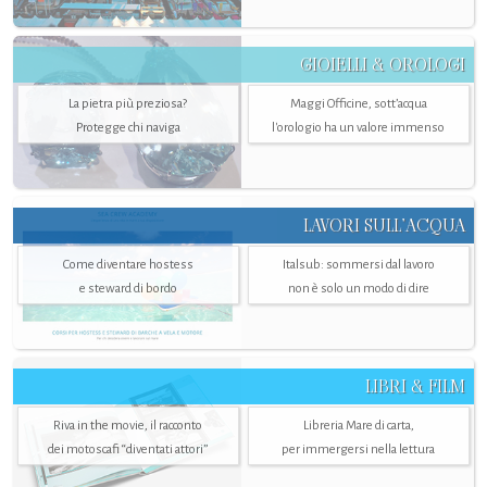
GIOIELLI & OROLOGI
La pietra più preziosa?
Maggi Officine, sott’acqua
Protegge chi naviga
l'orologio ha un valore immenso
LAVORI SULL’ACQUA
Come diventare hostess
Italsub: sommersi dal lavoro
e steward di bordo
non è solo un modo di dire
LIBRI & FILM
Riva in the movie, il racconto
Libreria Mare di carta,
dei motoscafi “diventati attori”
per immergersi nella lettura