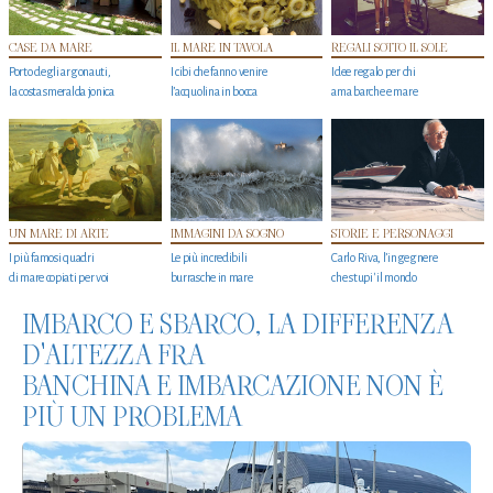
CASE DA MARE
IL MARE IN TAVOLA
REGALI SOTTO IL SOLE
Porto degli argonauti,
I cibi che fanno venire
Idee regalo per chi
la costa smeralda jonica
l’acquolina in bocca
ama barche e mare
UN MARE DI ARTE
IMMAGINI DA SOGNO
STORIE E PERSONAGGI
I più famosi quadri
Le più incredibili
Carlo Riva, l’ingegnere
di mare copiati per voi
burrasche in mare
che stupi' il mondo
IMBARCO E SBARCO, LA DIFFERENZA
D'ALTEZZA FRA
BANCHINA E IMBARCAZIONE NON È
PIÙ UN PROBLEMA