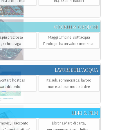
n si scorda mai
in 40 Saloni nautici
GIOIELLI & OROLOGI
ra più preziosa?
Maggi Officine, sott’acqua
ge chi naviga
l'orologio ha un valore immenso
LAVORI SULL’ACQUA
ventare hostess
Italsub: sommersi dal lavoro
ward di bordo
non è solo un modo di dire
LIBRI & FILM
 movie, il racconto
Libreria Mare di carta,
i “diventati attori”
per immergersi nella lettura