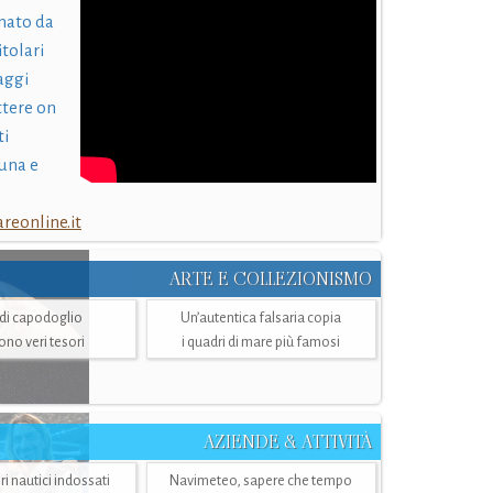
nato da
itolari
laggi
ttere on
ti
una e
eonline.it
ARTE E COLLEZIONISMO
i di capodoglio
Un’autentica falsaria copia
sono veri tesori
i quadri di mare più famosi
AZIENDE & ATTIVITÀ
ri nautici indossati
Navimeteo, sapere che tempo