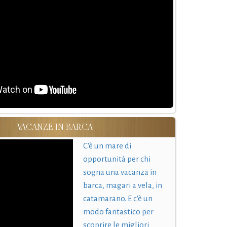
VACANZE IN BARCA
C'è un mare di
opportunità per chi
sogna una vacanza in
barca, magari a vela, in
catamarano. E c'è un
modo fantastico per
scoprire le migliori