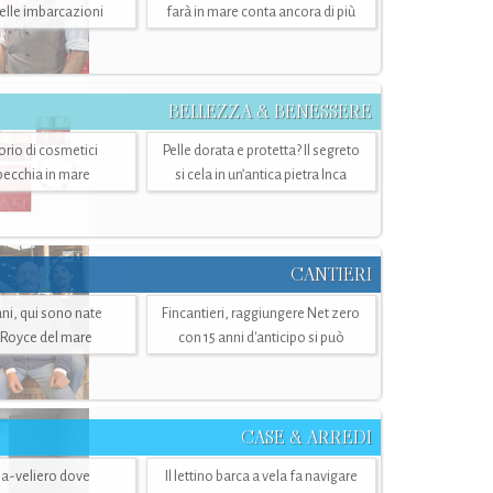
belle imbarcazioni
farà in mare conta ancora di più
BELLEZZA & BENESSERE
torio di cosmetici
Pelle dorata e protetta? Il segreto
specchia in mare
si cela in un’antica pietra Inca
CANTIERI
i, qui sono nate
Fincantieri, raggiungere Net zero
-Royce del mare
con 15 anni d'anticipo si può
CASE & ARREDI
ria-veliero dove
Il lettino barca a vela fa navigare