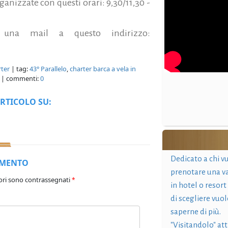
ganizzate con questi orari: 9,30/11,30 -
 una mail a questo indirizzo:
rter
| tag:
43° Parallelo
,
charter barca a vela in
| commenti:
0
RTICOLO SU:
Dedicato a chi v
MMENTO
prenotare una v
ori sono contrassegnati
*
in hotel o resort
di scegliere vuol
saperne di più.
"Visitandolo" at