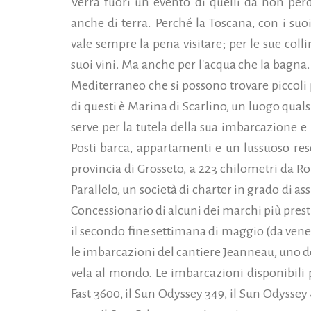
Verrà fuori un evento di quelli da non per
anche di terra. Perché la Toscana, con i suo
vale sempre la pena visitare; per le sue coll
suoi vini. Ma anche per l'acqua che la bagna. 
Mediterraneo che si possono trovare piccoli 
di questi è Marina di Scarlino,
un luogo quals
serve per la tutela della sua imbarcazione e
Posti barca, appartamenti e un lussuoso reso
provincia di Grosseto, a 223 chilometri da R
Parallelo, un società di charter in grado di ass
Concessionario di alcuni dei marchi più prest
il secondo fine settimana di maggio (da vene
le imbarcazioni del cantiere Jeanneau, uno de
vela al mondo. Le imbarcazioni disponibili 
Fast 3600, il Sun Odyssey 349, il Sun Odyssey