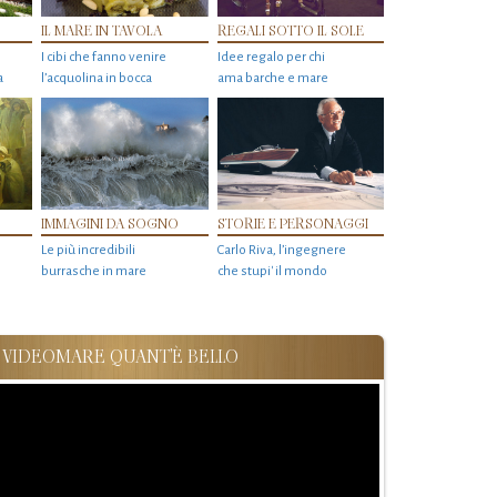
IL MARE IN TAVOLA
REGALI SOTTO IL SOLE
I cibi che fanno venire
Idee regalo per chi
a
l’acquolina in bocca
ama barche e mare
IMMAGINI DA SOGNO
STORIE E PERSONAGGI
Le più incredibili
Carlo Riva, l’ingegnere
burrasche in mare
che stupi' il mondo
VIDEOMARE QUANT'È BELLO