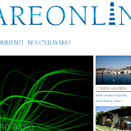
OMMENTI
NOI C'ERAVAMO
COMPRO&VENDO
AAA vendesi barche,
posti barca, case…