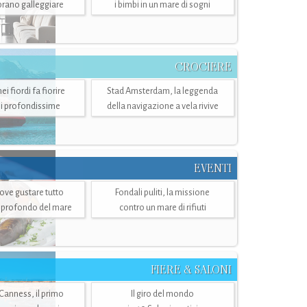
mbrano galleggiare
i bimbi in un mare di sogni
CROCIERE
i fiordi fa fiorire
Stad Amsterdam, la leggenda
i profondissime
della navigazione a vela rivive
EVENTI
dove gustare tutto
Fondali puliti, la missione
ù profondo del mare
contro un mare di rifiuti
FIERE & SALONI
 Canness, il primo
Il giro del mondo