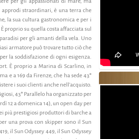
dere per gli appassionati di mare, ma
i approdi straordinari, è una terra che
ine, la sua cultura gastronomica e per i
È proprio su quella costa affacciata sul
paradisi per gli amanti della vela. Uno
iasi armatore può trovare tutto ciò che
 per la soddisfazione di ogni esigenza.
rt. È proprio a Marina di Scarlino, in
oma e a 169 da Firenze, che ha sede 43°
istere i suoi clienti anche nell'acquisto.
igiosi, 43° Parallelo ha organizzato per
rdì 12 a domenica 14), un open day per
i più prestigiosi produttori di barche a
per una prova con skipper sono il Sun
 419, il Sun Odyssey 449, il Sun Odyssey