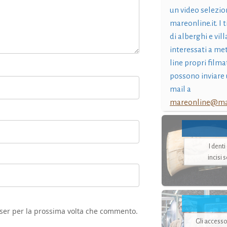
un video selezio
mareonline.it. I t
di alberghi e vil
interessati a me
line propri filma
possono inviare 
mail a
mareonline@mar
I dent
incisi 
wser per la prossima volta che commento.
Gli accesso