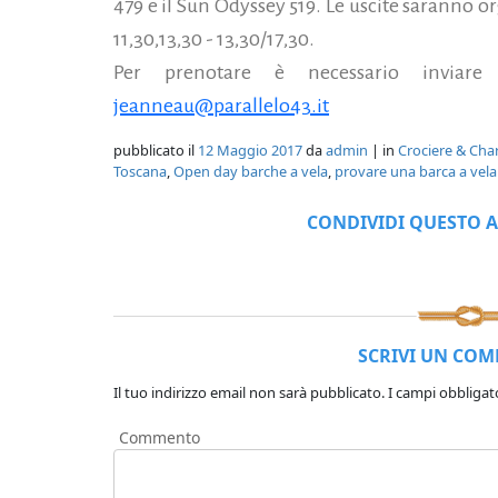
479 e il Sun Odyssey 519. Le uscite saranno or
11,30,13,30 - 13,30/17,30.
Per prenotare è necessario inviare
jeanneau@parallelo43.it
pubblicato il
12 Maggio 2017
da
admin
| in
Crociere & Cha
Toscana
,
Open day barche a vela
,
provare una barca a vela
CONDIVIDI QUESTO A
SCRIVI UN CO
Il tuo indirizzo email non sarà pubblicato.
I campi obbligat
Commento