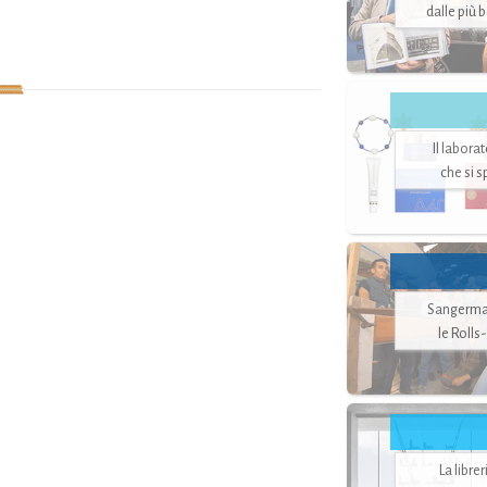
dalle più 
Il labora
che si 
Sangerman
le Rolls
La libre