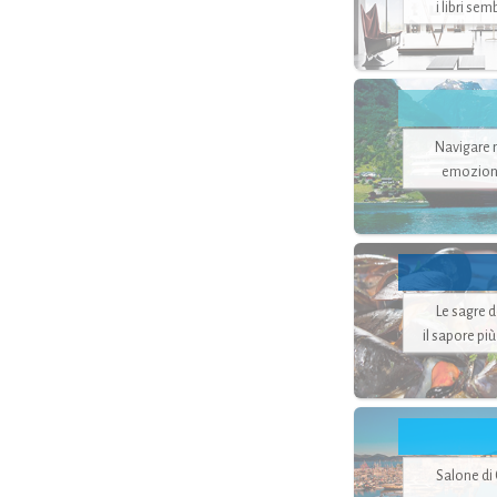
i libri se
Navigare ne
emozion
Le sagre 
il sapore pi
Salone di