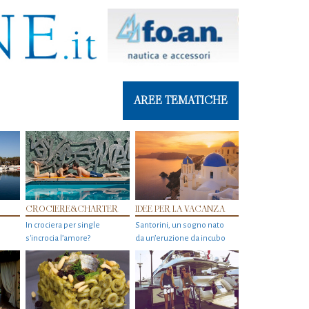
AREE TEMATICHE
CROCIERE&CHARTER
IDEE PER LA VACANZA
In crociera per single
Santorini, un sogno nato
s'incrocia l’amore?
da un’eruzione da incubo