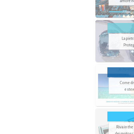
amore no
La piet
Proteg
Come di
e ste
Riva in the
dei motoscaf