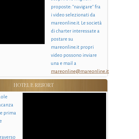
proposte: "navigare" fra
i video selezionati da
mareonline.it. Le società
di charter interessate a
postare su
mareonline.it propri
video possono inviare
una e mail a
mareonline@mareonline.it
HOTEL E RESORT
uole
acanza
 e prima
e
traverso