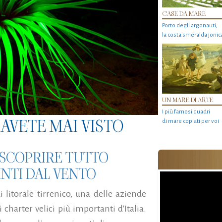
CASE DA MARE
Porto degli argonauti,
la costa smeralda jonic
UN MARE DI ARTE
I più famosi quadri
AVETE MAI VISTO
di mare copiati per voi
A SCOPRIRE TUTTO
PINTI DAL VENTO
litorale tirrenico, una delle aziende
harter velici più importanti d'Italia.