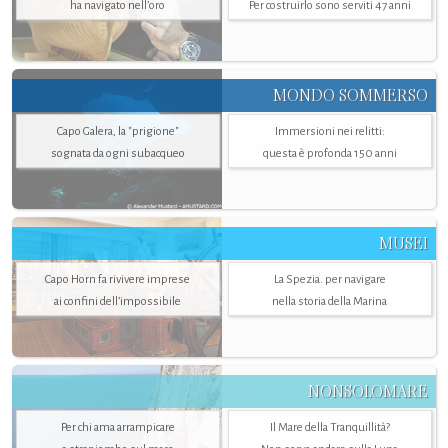
ha navigato nell’oro
Per costruirlo sono serviti 47 anni
MONDO SOMMERSO
Capo Galera, la "prigione"
Immersioni nei relitti:
sognata da ogni subacqueo
questa è profonda 150 anni
MUSEI
Capo Horn fa rivivere imprese
La Spezia. per navigare
ai confini dell’impossibile
nella storia della Marina
NONSOLOMARE
Per chi ama arrampicare
Il Mare della Tranquillità?