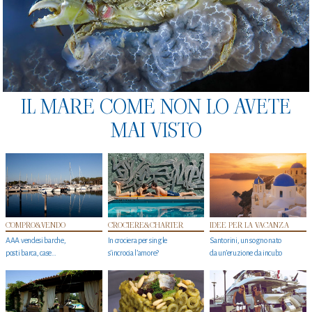
IL MARE COME NON LO AVETE
MAI VISTO
COMPRO&VENDO
CROCIERE&CHARTER
IDEE PER LA VACANZA
AAA vendesi barche,
In crociera per single
Santorini, un sogno nato
posti barca, case…
s'incrocia l’amore?
da un’eruzione da incubo