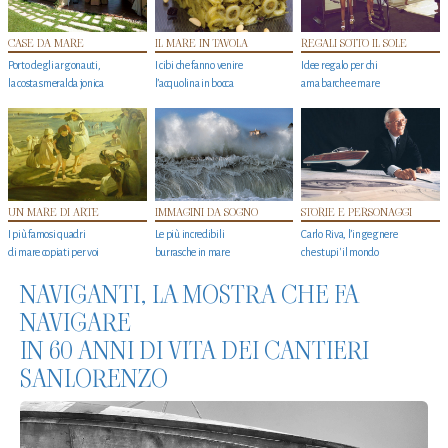
CASE DA MARE
IL MARE IN TAVOLA
REGALI SOTTO IL SOLE
Porto degli argonauti,
I cibi che fanno venire
Idee regalo per chi
la costa smeralda jonica
l’acquolina in bocca
ama barche e mare
UN MARE DI ARTE
IMMAGINI DA SOGNO
STORIE E PERSONAGGI
I più famosi quadri
Le più incredibili
Carlo Riva, l’ingegnere
di mare copiati per voi
burrasche in mare
che stupi' il mondo
NAVIGANTI, LA MOSTRA CHE FA
NAVIGARE
IN 60 ANNI DI VITA DEI CANTIERI
SANLORENZO