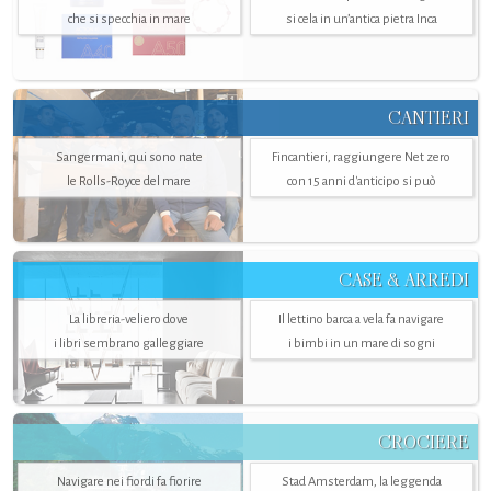
che si specchia in mare
si cela in un’antica pietra Inca
CANTIERI
Sangermani, qui sono nate
Fincantieri, raggiungere Net zero
le Rolls-Royce del mare
con 15 anni d'anticipo si può
CASE & ARREDI
La libreria-veliero dove
Il lettino barca a vela fa navigare
i libri sembrano galleggiare
i bimbi in un mare di sogni
CROCIERE
Navigare nei fiordi fa fiorire
Stad Amsterdam, la leggenda