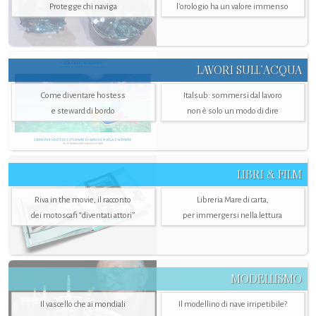
Protegge chi naviga
l'orologio ha un valore immenso
LAVORI SULL’ACQUA
Come diventare hostess
Italsub: sommersi dal lavoro
e steward di bordo
non è solo un modo di dire
LIBRI & FILM
Riva in the movie, il racconto
Libreria Mare di carta,
dei motoscafi “diventati attori”
per immergersi nella lettura
MODELLISMO
Il vascello che ai mondiali
Il modellino di nave irripetibile?