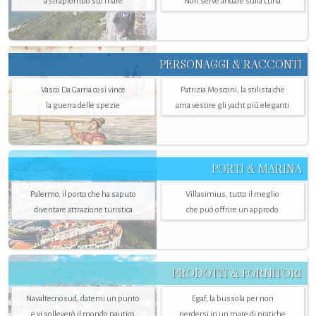
a strapiombo sul mare
Non serve andare sulla Luna
PERSONAGGI & RACCONTI
Vasco Da Gama così vince
Patrizia Mosconi, la stilista che
la guerra delle spezie
ama vestire gli yacht più eleganti
PORTI & MARINA
Palermo, il porto che ha saputo
Villasimius, tutto il meglio
diventare attrazione turistica
che può offrire un approdo
PRODOTTI & FORNITORI
Navaltecnosud, datemi un punto
Egaf, la bussola per non
e vi solleverò il mondo nautico
perdersi in un mare di pratiche