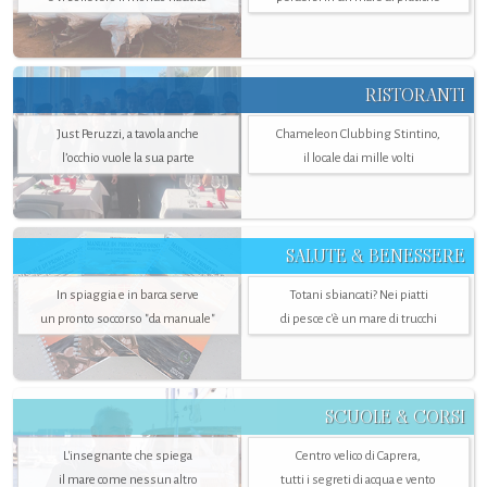
RISTORANTI
Just Peruzzi, a tavola anche
Chameleon Clubbing Stintino,
l’occhio vuole la sua parte
il locale dai mille volti
SALUTE & BENESSERE
In spiaggia e in barca serve
Totani sbiancati? Nei piatti
un pronto soccorso "da manuale"
di pesce c'è un mare di trucchi
SCUOLE & CORSI
L'insegnante che spiega
Centro velico di Caprera,
il mare come nessun altro
tutti i segreti di acqua e vento