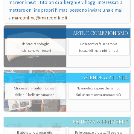
mareonline.it. I titolari di alberghi e villaggi interessati a
mettere on line propri filmati possono inviare una e mail
a
mareonline@mareonline.it
ARTE E COLLEZIONISMO
I denti di capodoglio
Un’autentica falsaria copia
incisi sono veri tesori
i quadri di mare più famosi
AZIENDE & ATTIVITÀ
Gli accessori nautici indossati
Navimeteo, sapere che tempo
dalle più belle imbarcazioni
farà in mare conta ancora di più
BELLEZZA & BENESSERE
Il laboratorio di cosmetici
Pelle dorata e protetta? Il segreto