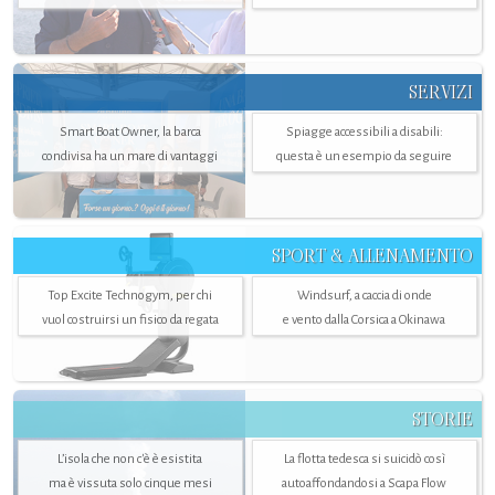
SERVIZI
Smart Boat Owner, la barca
Spiagge accessibili a disabili:
condivisa ha un mare di vantaggi
questa è un esempio da seguire
SPORT & ALLENAMENTO
Top Excite Technogym, per chi
Windsurf, a caccia di onde
vuol costruirsi un fisico da regata
e vento dalla Corsica a Okinawa
STORIE
L’isola che non c'è è esistita
La flotta tedesca si suicidò così
ma è vissuta solo cinque mesi
autoaffondandosi a Scapa Flow