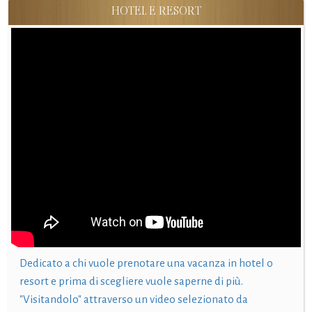
HOTEL E RESORT
Dedicato a chi vuole prenotare una vacanza in hotel o
resort e prima di scegliere vuole saperne di più.
"Visitandolo" attraverso un video selezionato da