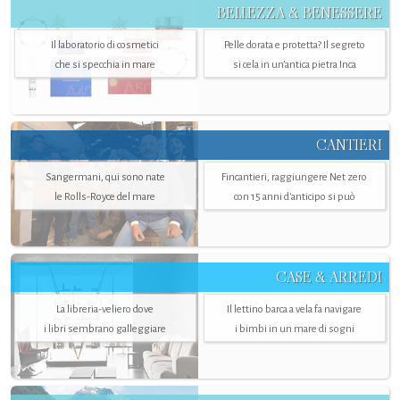
BELLEZZA & BENESSERE
Il laboratorio di cosmetici
Pelle dorata e protetta? Il segreto
che si specchia in mare
si cela in un’antica pietra Inca
CANTIERI
Sangermani, qui sono nate
Fincantieri, raggiungere Net zero
le Rolls-Royce del mare
con 15 anni d'anticipo si può
CASE & ARREDI
La libreria-veliero dove
Il lettino barca a vela fa navigare
i libri sembrano galleggiare
i bimbi in un mare di sogni