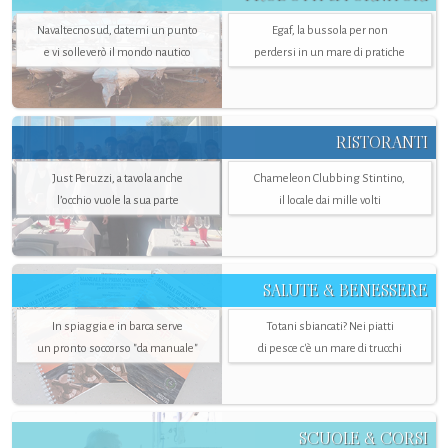
Navaltecnosud, datemi un punto
Egaf, la bussola per non
e vi solleverò il mondo nautico
perdersi in un mare di pratiche
RISTORANTI
Just Peruzzi, a tavola anche
Chameleon Clubbing Stintino,
l’occhio vuole la sua parte
il locale dai mille volti
SALUTE & BENESSERE
In spiaggia e in barca serve
Totani sbiancati? Nei piatti
un pronto soccorso "da manuale"
di pesce c'è un mare di trucchi
SCUOLE & CORSI