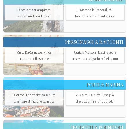
Per chi ama arrampicare
Il Mare della Tranquillità?
a strapiombo sul mare
Non serve andare sulla Luna
PERSONAGGI & RACCONTI
Vasco Da Gama così vince
Patrizia Mosconi, la stilista che
la guerra delle spezie
ama vestire gli yacht più eleganti
PORTI & MARINA
Palermo, il porto che ha saputo
Villasimius, tutto il meglio
diventare attrazione turistica
che può offrire un approdo
PRODOTTI & FORNITORI