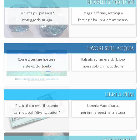
GIOIELLI & OROLOGI
La pietra più preziosa?
Maggi Officine, sott’acqua
Protegge chi naviga
l'orologio ha un valore immenso
LAVORI SULL’ACQUA
Come diventare hostess
Italsub: sommersi dal lavoro
e steward di bordo
non è solo un modo di dire
LIBRI & FILM
Riva in the movie, il racconto
Libreria Mare di carta,
dei motoscafi “diventati attori”
per immergersi nella lettura