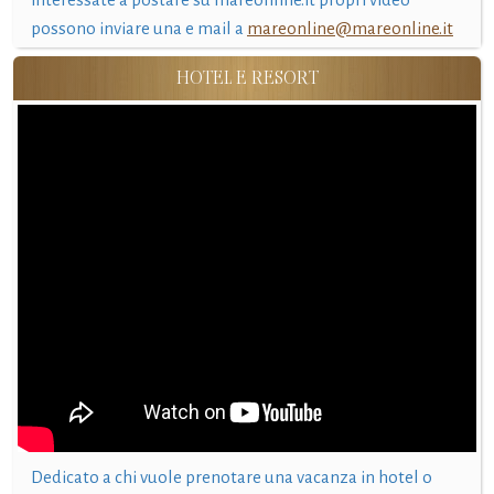
possono inviare una e mail a
mareonline@mareonline.it
HOTEL E RESORT
Dedicato a chi vuole prenotare una vacanza in hotel o