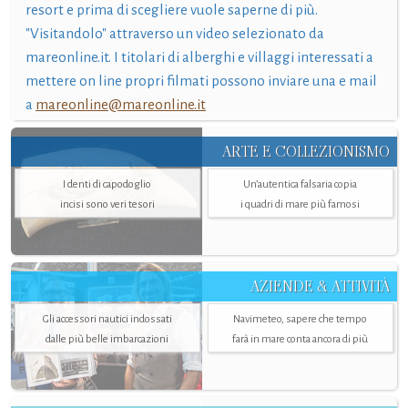
resort e prima di scegliere vuole saperne di più.
"Visitandolo" attraverso un video selezionato da
mareonline.it. I titolari di alberghi e villaggi interessati a
mettere on line propri filmati possono inviare una e mail
a
mareonline@mareonline.it
ARTE E COLLEZIONISMO
I denti di capodoglio
Un’autentica falsaria copia
incisi sono veri tesori
i quadri di mare più famosi
AZIENDE & ATTIVITÀ
Gli accessori nautici indossati
Navimeteo, sapere che tempo
dalle più belle imbarcazioni
farà in mare conta ancora di più