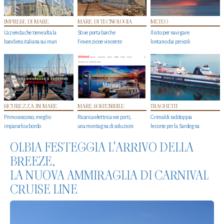
IMPRESE DI MARE
MARE DI TECNOLOGIA
METEO
L'azienda che tiene alta la
Stive porta barche
Il sito per navigare
bandiera italiana sui mari
l'invenzione vincente
lontano dai pericoli
SICUREZZA IN MARE
MARE SOSTENIBILE
TRAGHETTI
Primo soccorso, meglio
Ricarica elettrica nei porti,
Grimaldi raddoppia
impararlo a bordo
una montagna di soluzioni
le corse per la Sardegna
OLBIA FESTEGGIA L'ARRIVO DELLA
BREEZE,
LA NUOVA AMMIRAGLIA DI CARNIVAL
CRUISE LINE