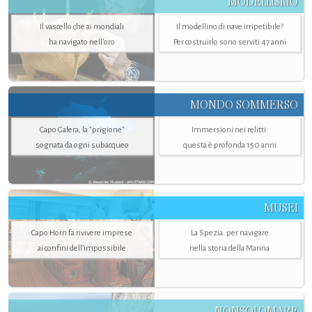
MODELLISMO
Il vascello che ai mondiali
Il modellino di nave irripetibile?
ha navigato nell’oro
Per costruirlo sono serviti 47 anni
MONDO SOMMERSO
Capo Galera, la "prigione"
Immersioni nei relitti:
sognata da ogni subacqueo
questa è profonda 150 anni
MUSEI
Capo Horn fa rivivere imprese
La Spezia. per navigare
ai confini dell’impossibile
nella storia della Marina
NONSOLOMARE