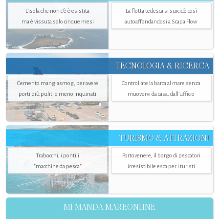
L’isola che non c'è è esistita
La flotta tedesca si suicidò così
ma è vissuta solo cinque mesi
autoaffondandosi a Scapa Flow
TECNOLOGIA & RICERCA
Cemento mangiasmog, per avere
Controllate la barca al mare senza
porti più puliti e meno inquinati
muovervi da casa, dall’ufficio
TURISMO & ATTRAZIONI
Trabocchi, i pontili
Portovenere, il borgo di pescatori
"macchine da pesca"
irresistibile esca per i turisti
MI MANDA MAREONLINE