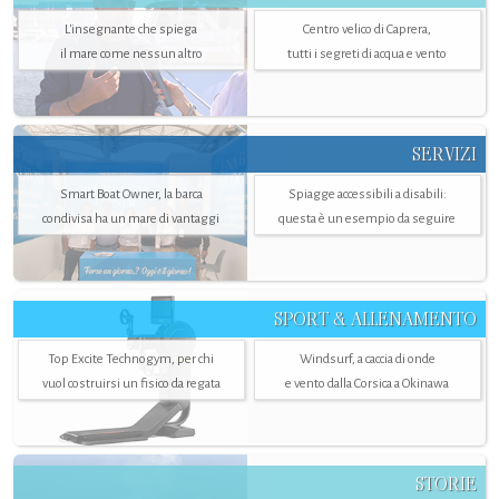
L'insegnante che spiega
Centro velico di Caprera,
il mare come nessun altro
tutti i segreti di acqua e vento
SERVIZI
Smart Boat Owner, la barca
Spiagge accessibili a disabili:
condivisa ha un mare di vantaggi
questa è un esempio da seguire
SPORT & ALLENAMENTO
Top Excite Technogym, per chi
Windsurf, a caccia di onde
vuol costruirsi un fisico da regata
e vento dalla Corsica a Okinawa
STORIE