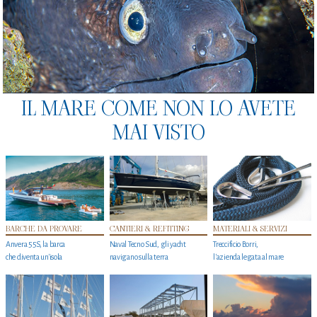
IL MARE COME NON LO AVETE
MAI VISTO
BARCHE DA PROVARE
CANTIERI & REFITTING
MATERIALI & SERVIZI
Anvera 55S, la barca
Naval Tecno Sud, gli yacht
Treccificio Borri,
che diventa un'isola
navigano sulla terra
l'azienda legata al mare