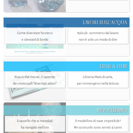
LAVORI SULL’ACQUA
Come diventare hostess
Italsub: sommersi dal lavoro
e steward di bordo
non è solo un modo di dire
LIBRI & FILM
Riva in the movie, il racconto
Libreria Mare di carta,
dei motoscafi “diventati attori”
per immergersi nella lettura
MODELLISMO
Il vascello che ai mondiali
Il modellino di nave irripetibile?
ha navigato nell’oro
Per costruirlo sono serviti 47 anni