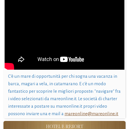
C'è un mare di opportunità per chi sogna una vacanza in
barca, magari a vela, in catamarano. E c'è un modo
fantastico per scoprire le migliori proposte: "navigare" fra
i video selezionati da mareonline.it. Le società di charter
interessate a postare su mareonline.it propri video
possono inviare una e mail a
mareonline@mareonline.it
HOTEL E RESORT