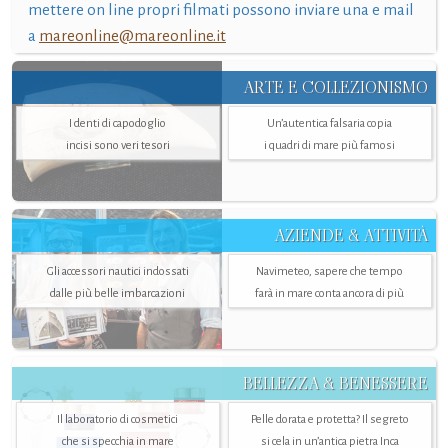
mettere on line propri filmati possono inviare una e mail
a
mareonline@mareonline.it
ARTE E COLLEZIONISMO
I denti di capodoglio
Un’autentica falsaria copia
incisi sono veri tesori
i quadri di mare più famosi
AZIENDE & ATTIVITÀ
Gli accessori nautici indossati
Navimeteo, sapere che tempo
dalle più belle imbarcazioni
farà in mare conta ancora di più
BELLEZZA & BENESSERE
Il laboratorio di cosmetici
Pelle dorata e protetta? Il segreto
che si specchia in mare
si cela in un’antica pietra Inca