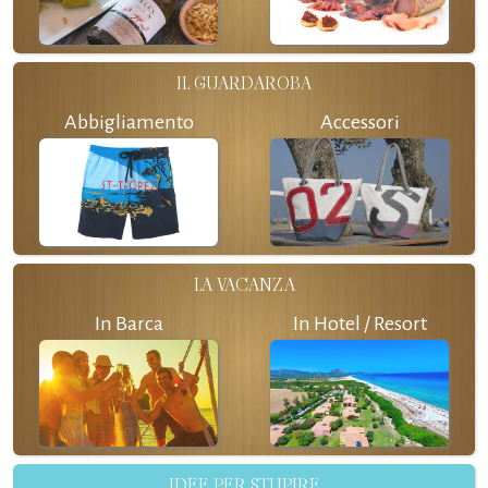
IL GUARDAROBA
Abbigliamento
Accessori
LA VACANZA
In Barca
In Hotel / Resort
IDEE PER STUPIRE