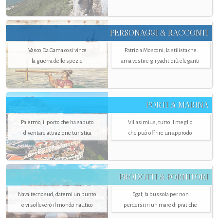
PERSONAGGI & RACCONTI
Vasco Da Gama così vince
Patrizia Mosconi, la stilista che
la guerra delle spezie
ama vestire gli yacht più eleganti
PORTI & MARINA
Palermo, il porto che ha saputo
Villasimius, tutto il meglio
diventare attrazione turistica
che può offrire un approdo
PRODOTTI & FORNITORI
Navaltecnosud, datemi un punto
Egaf, la bussola per non
e vi solleverò il mondo nautico
perdersi in un mare di pratiche