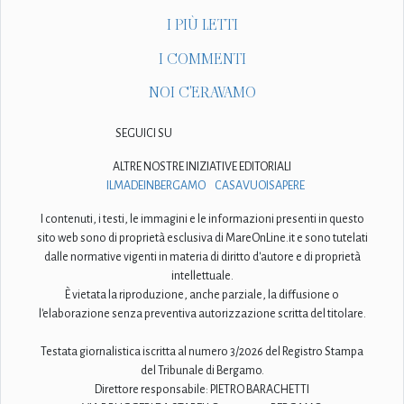
I PIÙ LETTI
I COMMENTI
NOI C'ERAVAMO
SEGUICI SU
ALTRE NOSTRE INIZIATIVE EDITORIALI
ILMADEINBERGAMO
CASAVUOISAPERE
I contenuti, i testi, le immagini e le informazioni presenti in questo
sito web sono di proprietà esclusiva di MareOnLine.it e sono tutelati
dalle normative vigenti in materia di diritto d'autore e di proprietà
intellettuale.
È vietata la riproduzione, anche parziale, la diffusione o
l'elaborazione senza preventiva autorizzazione scritta del titolare.
Testata giornalistica iscritta al numero 3/2026 del Registro Stampa
del Tribunale di Bergamo.
Direttore responsabile: PIETRO BARACHETTI