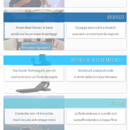
SERVIZI
Smart Boat Owner, la barca
Spiagge accessibili a disabili:
condivisa ha un mare di vantaggi
questa è un esempio da seguire
SPORT & ALLENAMENTO
Top Excite Technogym, per chi
Windsurf, a caccia di onde
vuol costruirsi un fisico da regata
e vento dalla Corsica a Okinawa
STORIE
L’isola che non c'è è esistita
La flotta tedesca si suicidò così
ma è vissuta solo cinque mesi
autoaffondandosi a Scapa Flow