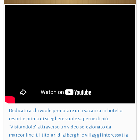
Dedicato a chi vuole prenotare una vacanza in hotel o
resort e prima di scegliere vuole saperne di più.
"Visitandolo" attraverso un video selezionato da
mareonline.it. I titolari di alberghi e villaggi interessati a