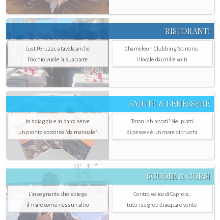
RISTORANTI
Just Peruzzi, a tavola anche
Chameleon Clubbing Stintino,
l’occhio vuole la sua parte
il locale dai mille volti
SALUTE & BENESSERE
In spiaggia e in barca serve
Totani sbiancati? Nei piatti
un pronto soccorso "da manuale"
di pesce c'è un mare di trucchi
SCUOLE & CORSI
L'insegnante che spiega
Centro velico di Caprera,
il mare come nessun altro
tutti i segreti di acqua e vento