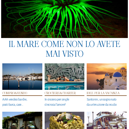
IL MARE COME NON LO AVETE
MAI VISTO
COMPRO&VENDO
CROCIERE&CHARTER
IDEE PER LA VACANZA
AAA vendesi barche,
In crociera per single
Santorini, un sogno nato
posti barca, case…
s'incrocia l’amore?
da un’eruzione da incubo