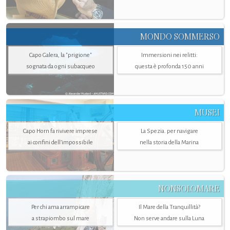
MONDO SOMMERSO
Capo Galera, la "prigione"
Immersioni nei relitti:
sognata da ogni subacqueo
questa è profonda 150 anni
MUSEI
Capo Horn fa rivivere imprese
La Spezia. per navigare
ai confini dell’impossibile
nella storia della Marina
NONSOLOMARE
Per chi ama arrampicare
Il Mare della Tranquillità?
a strapiombo sul mare
Non serve andare sulla Luna