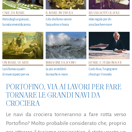
CASE DA MARE
IL MARE IN TAVOLA
REGALI SOTTO IL SOLE
Porto degli argonauti,
I cibi che fanno venire
Idee regalo per chi
la costa smeralda jonica
l’acquolina in bocca
ama barche e mare
UN MARE DI ARTE
IMMAGINI DA SOGNO
STORIE E PERSONAGGI
I più famosi quadri
Le più incredibili
Carlo Riva, l’ingegnere
di mare copiati per voi
burrasche in mare
che stupi' il mondo
PORTOFINO, VIA AI LAVORI PER FARE
TORNARE LE GRANDI NAVI DA
CROCIERA
Le navi da crociera torneranno a fare rotta verso
Portofino? Molto probabile considerato che, proprio
per attrarre il turismo crocieristico
è stato varato un