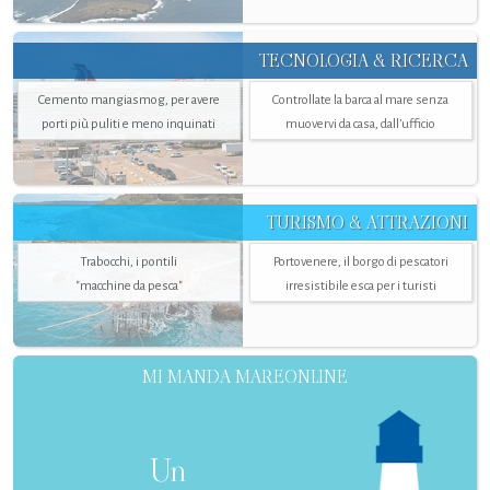
TECNOLOGIA & RICERCA
Cemento mangiasmog, per avere
Controllate la barca al mare senza
porti più puliti e meno inquinati
muovervi da casa, dall’ufficio
TURISMO & ATTRAZIONI
Trabocchi, i pontili
Portovenere, il borgo di pescatori
"macchine da pesca"
irresistibile esca per i turisti
MI MANDA MAREONLINE
Un