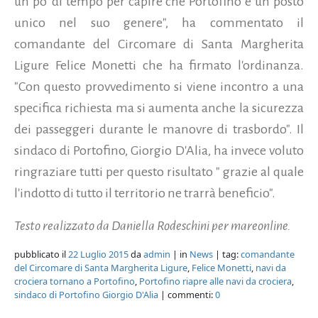
un po' di tempo per capire che Portofino è un posto
unico nel suo genere", ha commentato il
comandante del Circomare di Santa Margherita
Ligure Felice Monetti che ha firmato l'ordinanza.
"Con questo provvedimento si viene incontro a una
specifica richiesta ma si aumenta anche la sicurezza
dei passeggeri durante le manovre di trasbordo". Il
sindaco di Portofino, Giorgio D'Alia, ha invece voluto
ringraziare tutti per questo risultato " grazie al quale
l'indotto di tutto il territorio ne trarrà beneficio".
Testo realizzato da Daniella Rodeschini per mareonline.
pubblicato il
22 Luglio 2015
da
admin
| in
News
| tag:
comandante
del Circomare di Santa Margherita Ligure
,
Felice Monetti
,
navi da
crociera tornano a Portofino
,
Portofino riapre alle navi da crociera
,
sindaco di Portofino Giorgio D'Alia
| commenti:
0