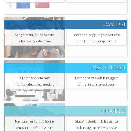
CANTIERI
Sangermani, qui sono nate
Fincantieri, raggiungere Net zero
le Rolls-Royce del mare
con 15 anni d'anticipo si può
CASE & ARREDI
La libreria-veliero dove
Il lettino barca a vela fa navigare
i libri sembrano galleggiare
i bimbi in un mare di sogni
CROCIERE
Navigare nei fiordi fa fiorire
Stad Amsterdam, la leggenda
emozioni profondissime
della navigazione a vela rivive