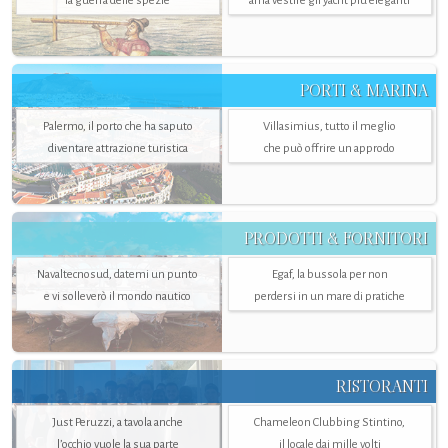
la guerra delle spezie
ama vestire gli yacht più eleganti
PORTI & MARINA
Palermo, il porto che ha saputo
Villasimius, tutto il meglio
diventare attrazione turistica
che può offrire un approdo
PRODOTTI & FORNITORI
Navaltecnosud, datemi un punto
Egaf, la bussola per non
e vi solleverò il mondo nautico
perdersi in un mare di pratiche
RISTORANTI
Just Peruzzi, a tavola anche
Chameleon Clubbing Stintino,
l’occhio vuole la sua parte
il locale dai mille volti