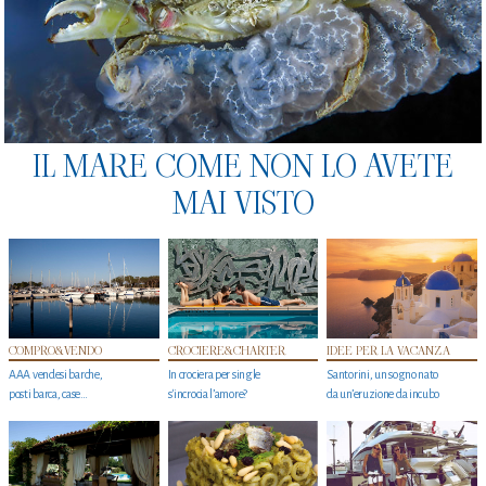
IL MARE COME NON LO AVETE
MAI VISTO
COMPRO&VENDO
CROCIERE&CHARTER
IDEE PER LA VACANZA
AAA vendesi barche,
In crociera per single
Santorini, un sogno nato
posti barca, case…
s'incrocia l’amore?
da un’eruzione da incubo