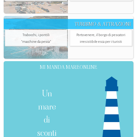
TURISMO & ATTRAZIONI
Trabocchi, i pontili
Portovenere, il borgo di pescatori
"macchine da pesca"
irresistibile esca per i turisti
MI MANDA MAREONLINE
Un
mare
di
sconti