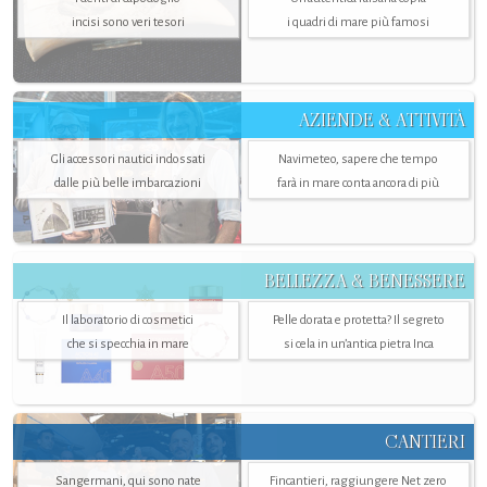
incisi sono veri tesori
i quadri di mare più famosi
AZIENDE & ATTIVITÀ
Gli accessori nautici indossati
Navimeteo, sapere che tempo
dalle più belle imbarcazioni
farà in mare conta ancora di più
BELLEZZA & BENESSERE
Il laboratorio di cosmetici
Pelle dorata e protetta? Il segreto
che si specchia in mare
si cela in un’antica pietra Inca
CANTIERI
Sangermani, qui sono nate
Fincantieri, raggiungere Net zero