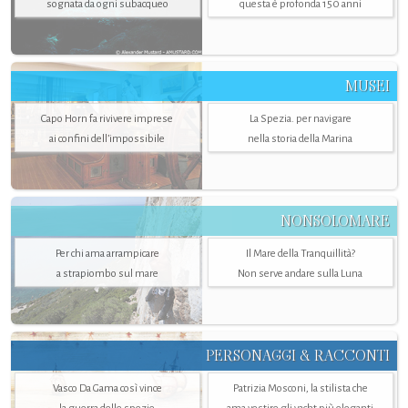
sognata da ogni subacqueo
questa è profonda 150 anni
MUSEI
Capo Horn fa rivivere imprese
La Spezia. per navigare
ai confini dell’impossibile
nella storia della Marina
NONSOLOMARE
Per chi ama arrampicare
Il Mare della Tranquillità?
a strapiombo sul mare
Non serve andare sulla Luna
PERSONAGGI & RACCONTI
Vasco Da Gama così vince
Patrizia Mosconi, la stilista che