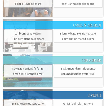
le Rolls-Royce del mare
con 15 anni d'anticipo si può
CASE & ARREDI
La libreria-veliero dove
Il lettino barca a vela fa navigare
i libri sembrano galleggiare
i bimbi in un mare di sogni
CROCIERE
Navigare nei fiordi fa fiorire
Stad Amsterdam, la leggenda
emozioni profondissime
della navigazione a vela rivive
EVENTI
Le sagre dove gustare tutto
Fondali puliti, la missione