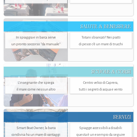
SALUTE & BENESSERE
In spiaggia e in barca serve
Totani sbiancati? Nei piatti
un pronto soccorso "da manuale"
di pesce c'è un mare di trucchi
SCUOLE & CORSI
L'insegnante che spiega
Centro velico di Caprera,
il mare come nessun altro
tutti i segreti di acqua e vento
SERVIZI
Smart Boat Owner, la barca
Spiagge accessibili a disabili:
condivisa ha un mare di vantaggi
questa è un esempio da seguire