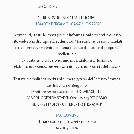
SEGUICI SU
ALTRE NOSTRE INIZIATIVE EDITORIALI
ILMADEINBERGAMO
CASAVUOISAPERE
I contenuti, i testi, le immagini e le informazioni presenti in questo
sito web sono di proprietà esclusiva di MareOnLine.it e sono tutelati
dalle normative vigenti in materia di diritto d'autore e di proprietà
intellettuale.
È vietata la riproduzione, anche parziale, la diffusione o
l'elaborazione senza preventiva autorizzazione scritta del titolare.
Testata giornalistica iscritta al numero 3/2026 del Registro Stampa
del Tribunale di Bergamo.
Direttore responsabile: PIETRO BARACHETTI
VIA P. RUGGERI DA STABELLO 20 - 24123 BERGAMO
P.I.: 04581440163 - C.F.: BRCPTR61H23A794P
MARE ONLINE
Il mare come non lo avete mai visto
© 2009-2026