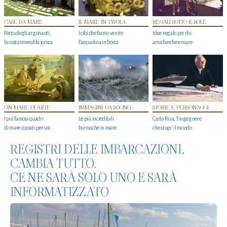
CASE DA MARE
IL MARE IN TAVOLA
REGALI SOTTO IL SOLE
Porto degli argonauti,
I cibi che fanno venire
Idee regalo per chi
la costa smeralda jonica
l’acquolina in bocca
ama barche e mare
UN MARE DI ARTE
IMMAGINI DA SOGNO
STORIE E PERSONAGGI
I più famosi quadri
Le più incredibili
Carlo Riva, l’ingegnere
di mare copiati per voi
burrasche in mare
che stupi' il mondo
REGISTRI DELLE IMBARCAZIONI,
CAMBIA TUTTO.
CE NE SARÀ SOLO UNO E SARÀ
INFORMATIZZATO