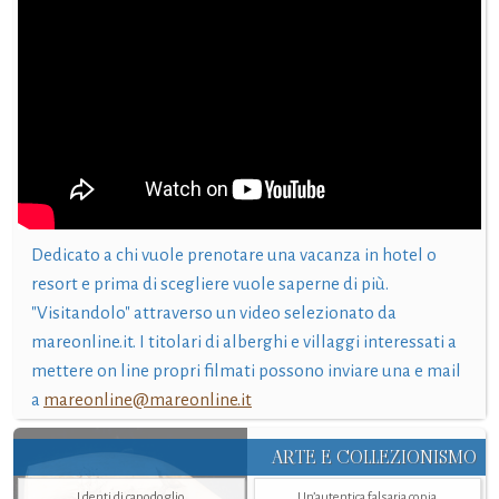
Dedicato a chi vuole prenotare una vacanza in hotel o
resort e prima di scegliere vuole saperne di più.
"Visitandolo" attraverso un video selezionato da
mareonline.it. I titolari di alberghi e villaggi interessati a
mettere on line propri filmati possono inviare una e mail
a
mareonline@mareonline.it
ARTE E COLLEZIONISMO
I denti di capodoglio
Un’autentica falsaria copia