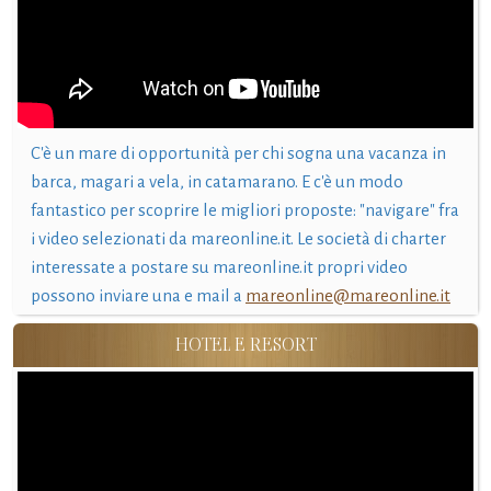
C'è un mare di opportunità per chi sogna una vacanza in
barca, magari a vela, in catamarano. E c'è un modo
fantastico per scoprire le migliori proposte: "navigare" fra
i video selezionati da mareonline.it. Le società di charter
interessate a postare su mareonline.it propri video
possono inviare una e mail a
mareonline@mareonline.it
HOTEL E RESORT