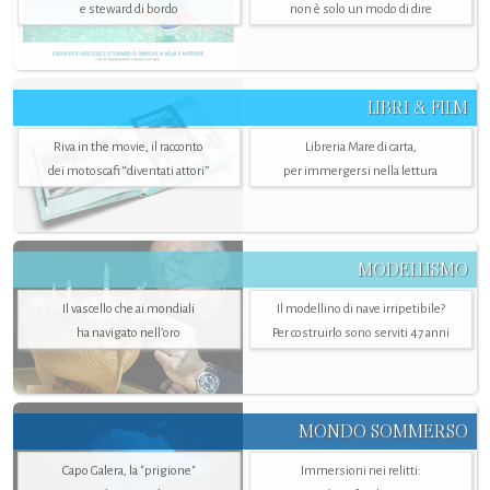
e steward di bordo
non è solo un modo di dire
LIBRI & FILM
Riva in the movie, il racconto
Libreria Mare di carta,
dei motoscafi “diventati attori”
per immergersi nella lettura
MODELLISMO
Il vascello che ai mondiali
Il modellino di nave irripetibile?
ha navigato nell’oro
Per costruirlo sono serviti 47 anni
MONDO SOMMERSO
Capo Galera, la "prigione"
Immersioni nei relitti: