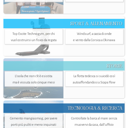
SPORT & ALLENAMENTO
Top Excite Technogym, per chi
Windsurf, a caccia di onde
vuol costruirsi un fisico da regata
e vento dalla Corsica a Okinawa
STORIE
L’isola che non c'è è esistita
La flotta tedesca si suicidò così
ma è vissuta solo cinque mesi
autoaffondandosi a Scapa Flow
TECNOLOGIA & RICERCA
Cemento mangiasmog, per avere
Controllate la barca al mare senza
porti più puliti e meno inquinati
muovervi da casa, dall’ufficio