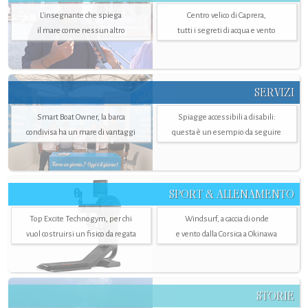
L'insegnante che spiega
Centro velico di Caprera,
il mare come nessun altro
tutti i segreti di acqua e vento
SERVIZI
Smart Boat Owner, la barca
Spiagge accessibili a disabili:
condivisa ha un mare di vantaggi
questa è un esempio da seguire
SPORT & ALLENAMENTO
Top Excite Technogym, per chi
Windsurf, a caccia di onde
vuol costruirsi un fisico da regata
e vento dalla Corsica a Okinawa
STORIE