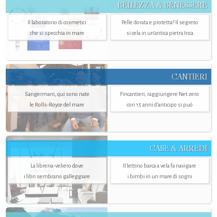
BELLEZZA & BENESSERE
Il laboratorio di cosmetici
Pelle dorata e protetta? Il segreto
che si specchia in mare
si cela in un’antica pietra Inca
CANTIERI
Sangermani, qui sono nate
Fincantieri, raggiungere Net zero
le Rolls-Royce del mare
con 15 anni d'anticipo si può
CASE & ARREDI
La libreria-veliero dove
Il lettino barca a vela fa navigare
i libri sembrano galleggiare
i bimbi in un mare di sogni