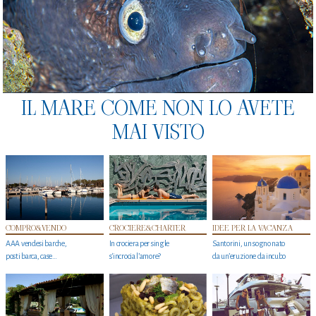
IL MARE COME NON LO AVETE
MAI VISTO
COMPRO&VENDO
CROCIERE&CHARTER
IDEE PER LA VACANZA
AAA vendesi barche,
In crociera per single
Santorini, un sogno nato
posti barca, case…
s'incrocia l’amore?
da un’eruzione da incubo