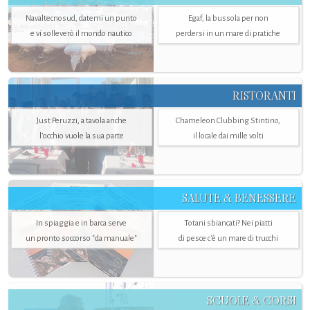
Navaltecnosud, datemi un punto
Egaf, la bussola per non
e vi solleverò il mondo nautico
perdersi in un mare di pratiche
RISTORANTI
Just Peruzzi, a tavola anche
Chameleon Clubbing Stintino,
l’occhio vuole la sua parte
il locale dai mille volti
SALUTE & BENESSERE
In spiaggia e in barca serve
Totani sbiancati? Nei piatti
un pronto soccorso "da manuale"
di pesce c'è un mare di trucchi
SCUOLE & CORSI