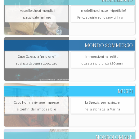
Il vascello che ai mondiali
Il modellino di nave irripetibile?
ha navigato nell’oro
Per costruirlo sono serviti 47 anni
MONDO SOMMERSO
Capo Galera, la "prigione"
Immersioni nei relitti:
sognata da ogni subacqueo
questa è profonda 150 anni
MUSEI
Capo Horn fa rivivere imprese
La Spezia. per navigare
ai confini dell’impossibile
nella storia della Marina
NONSOLOMARE