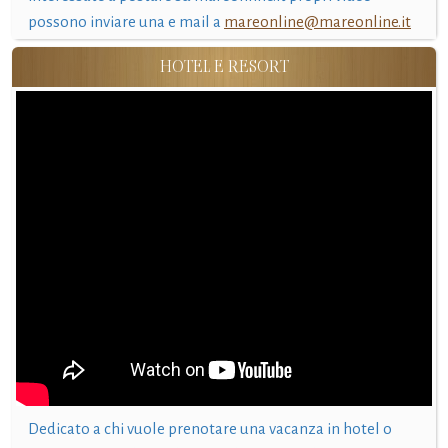
possono inviare una e mail a
mareonline@mareonline.it
HOTEL E RESORT
Dedicato a chi vuole prenotare una vacanza in hotel o