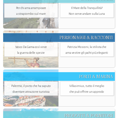
Per chi ama arrampicare
Il Mare della Tranquillità?
a strapiombo sul mare
Non serve andare sulla Luna
PERSONAGGI & RACCONTI
Vasco Da Gama così vince
Patrizia Mosconi, la stilista che
la guerra delle spezie
ama vestire gli yacht più eleganti
PORTI & MARINA
Palermo, il porto che ha saputo
Villasimius, tutto il meglio
diventare attrazione turistica
che può offrire un approdo
PRODOTTI & FORNITORI