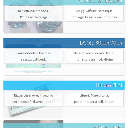
GIOIELLI & OROLOGI
La pietra più preziosa?
Maggi Officine, sott’acqua
Protegge chi naviga
l'orologio ha un valore immenso
LAVORI SULL’ACQUA
Come diventare hostess
Italsub: sommersi dal lavoro
e steward di bordo
non è solo un modo di dire
LIBRI & FILM
Riva in the movie, il racconto
Libreria Mare di carta,
dei motoscafi “diventati attori”
per immergersi nella lettura
MODELLISMO