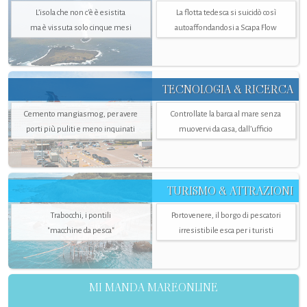
L’isola che non c'è è esistita
La flotta tedesca si suicidò così
ma è vissuta solo cinque mesi
autoaffondandosi a Scapa Flow
TECNOLOGIA & RICERCA
Cemento mangiasmog, per avere
Controllate la barca al mare senza
porti più puliti e meno inquinati
muovervi da casa, dall’ufficio
TURISMO & ATTRAZIONI
Trabocchi, i pontili
Portovenere, il borgo di pescatori
"macchine da pesca"
irresistibile esca per i turisti
MI MANDA MAREONLINE