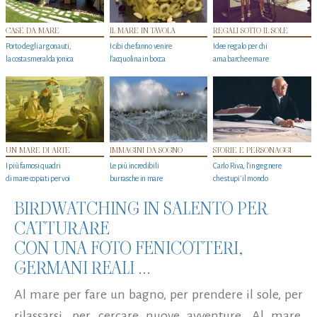
CASE DA MARE
IL MARE IN TAVOLA
REGALI SOTTO IL SOLE
Porto degli argonauti,
I cibi che fanno venire
Idee regalo per chi
la costa smeralda jonica
l’acquolina in bocca
ama barche e mare
UN MARE DI ARTE
IMMAGINI DA SOGNO
STORIE E PERSONAGGI
I più famosi quadri
Le più incredibili
Carlo Riva, l’ingegnere
di mare copiati per voi
burrasche in mare
che stupi' il mondo
BIRDWATCHING IN SALENTO PER
CATTURARE
CON UNA FOTO FENICOTTERI,
GERMANI REALI ...
Al mare per fare un bagno, per prendere il sole, per
rilassarsi, per cercare nuove avventure. Al mare,