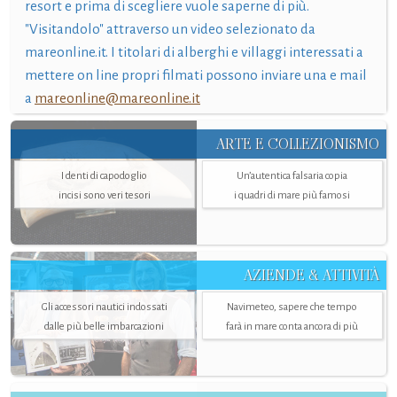
resort e prima di scegliere vuole saperne di più.
"Visitandolo" attraverso un video selezionato da
mareonline.it. I titolari di alberghi e villaggi interessati a
mettere on line propri filmati possono inviare una e mail
a
mareonline@mareonline.it
ARTE E COLLEZIONISMO
I denti di capodoglio
Un’autentica falsaria copia
incisi sono veri tesori
i quadri di mare più famosi
AZIENDE & ATTIVITÀ
Gli accessori nautici indossati
Navimeteo, sapere che tempo
dalle più belle imbarcazioni
farà in mare conta ancora di più