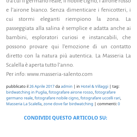
tra cui il germano reale, il nobile cigno, l’airone rosso
e l’airone bianco. Senza dimenticare i fenicotteri, i
cui stormi eleganti riempiono la zona. La
passeggiata alla salina è semplice e adatta anche ai
bambini, esploratori curiosi e instancabili, che
possono provare qui l’emozione di un contatto
diretto con la natura più autentica. La Masseria La
Scalella è aperta tutto l’anno.
Per info: www.masseria-salento.com
pubblicato il
26 Aprile 2017
da
admin
| in
Hotel & Villaggi
| tag:
birdwatching in Puglia
,
fotografare airone rosso
,
fotografare
germano reale
,
fotografare nobile cigno
,
fotografare uccelli rari
,
Masseria La Scalella
,
zone dove far birdwatching
| commenti:
0
CONDIVIDI QUESTO ARTICOLO SU: