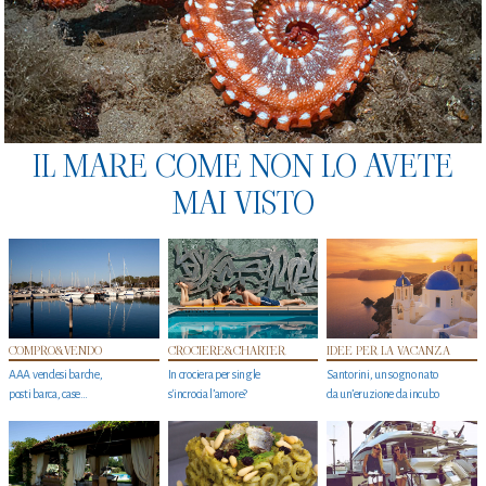
IL MARE COME NON LO AVETE
MAI VISTO
COMPRO&VENDO
CROCIERE&CHARTER
IDEE PER LA VACANZA
AAA vendesi barche,
In crociera per single
Santorini, un sogno nato
posti barca, case…
s'incrocia l’amore?
da un’eruzione da incubo