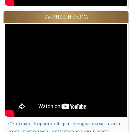
VACANZE IN BARCA
C'è un mare di opportunità per chi sogna una vacanza in
barca, magari a vela, in catamarano. E c'è un modo