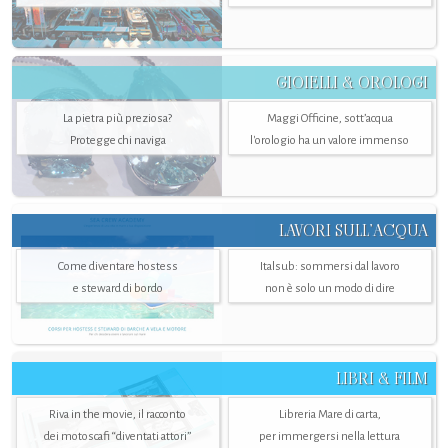
GIOIELLI & OROLOGI
La pietra più preziosa?
Maggi Officine, sott’acqua
Protegge chi naviga
l'orologio ha un valore immenso
LAVORI SULL’ACQUA
Come diventare hostess
Italsub: sommersi dal lavoro
e steward di bordo
non è solo un modo di dire
LIBRI & FILM
Riva in the movie, il racconto
Libreria Mare di carta,
dei motoscafi “diventati attori”
per immergersi nella lettura