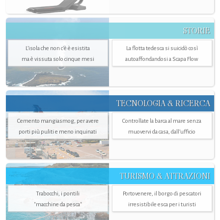
STORIE
L’isola che non c'è è esistita
La flotta tedesca si suicidò così
ma è vissuta solo cinque mesi
autoaffondandosi a Scapa Flow
TECNOLOGIA & RICERCA
Cemento mangiasmog, per avere
Controllate la barca al mare senza
porti più puliti e meno inquinati
muovervi da casa, dall’ufficio
TURISMO & ATTRAZIONI
Trabocchi, i pontili
Portovenere, il borgo di pescatori
"macchine da pesca"
irresistibile esca per i turisti