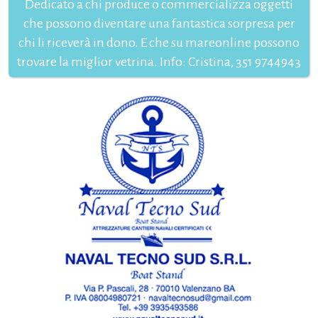
Dedicato a chi produce o commercializza oggetti
che possono diventare una fantastica sorpresa per
chi li riceverà in dono. E che su mareonline possono
trovare la miglior vetrina. Info: Cristina, 351 9744943