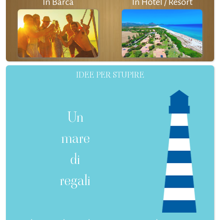
In Barca
In Hotel / Resort
IDEE PER STUPIRE
Un
mare
di
regali