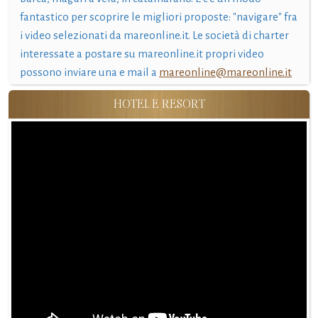
fantastico per scoprire le migliori proposte: "navigare" fra
i video selezionati da mareonline.it. Le società di charter
interessate a postare su mareonline.it propri video
possono inviare una e mail a
mareonline@mareonline.it
HOTEL E RESORT