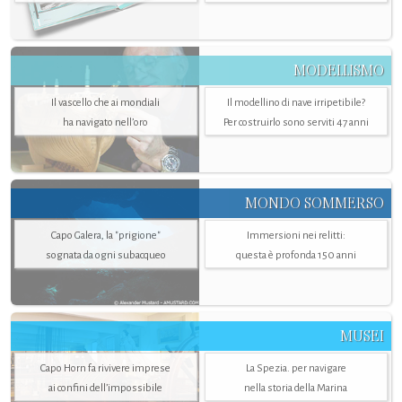
MODELLISMO
Il vascello che ai mondiali
Il modellino di nave irripetibile?
ha navigato nell’oro
Per costruirlo sono serviti 47 anni
MONDO SOMMERSO
Capo Galera, la "prigione"
Immersioni nei relitti:
sognata da ogni subacqueo
questa è profonda 150 anni
MUSEI
Capo Horn fa rivivere imprese
La Spezia. per navigare
ai confini dell’impossibile
nella storia della Marina