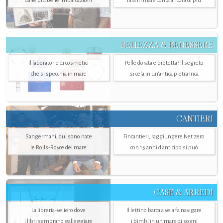
dalle più belle imbarcazioni
farà in mare conta ancora di più
BELLEZZA & BENESSERE
Il laboratorio di cosmetici
Pelle dorata e protetta? Il segreto
che si specchia in mare
si cela in un’antica pietra Inca
CANTIERI
Sangermani, qui sono nate
Fincantieri, raggiungere Net zero
le Rolls-Royce del mare
con 15 anni d'anticipo si può
CASE & ARREDI
La libreria-veliero dove
Il lettino barca a vela fa navigare
i libri sembrano galleggiare
i bimbi in un mare di sogni