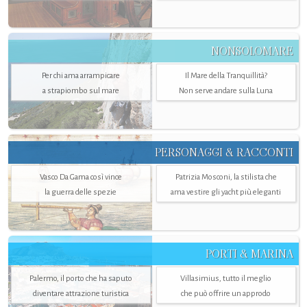
NONSOLOMARE
Per chi ama arrampicare
Il Mare della Tranquillità?
a strapiombo sul mare
Non serve andare sulla Luna
PERSONAGGI & RACCONTI
Vasco Da Gama così vince
Patrizia Mosconi, la stilista che
la guerra delle spezie
ama vestire gli yacht più eleganti
PORTI & MARINA
Palermo, il porto che ha saputo
Villasimius, tutto il meglio
diventare attrazione turistica
che può offrire un approdo