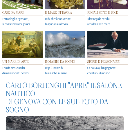
CASE DA MARE
IL MARE IN TAVOLA
REGALI SOTTO IL SOLE
Porto degli argonauti,
I cibi che fanno venire
Idee regalo per chi
la costa smeralda jonica
l’acquolina in bocca
ama barche e mare
UN MARE DI ARTE
IMMAGINI DA SOGNO
STORIE E PERSONAGGI
I più famosi quadri
Le più incredibili
Carlo Riva, l’ingegnere
di mare copiati per voi
burrasche in mare
che stupi' il mondo
CARLO BORLENGHI "APRE" IL SALONE
NAUTICO
DI GENOVA CON LE SUE FOTO DA
SOGNO