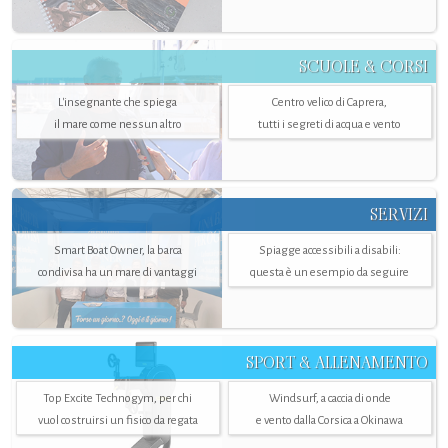
SCUOLE & CORSI
L'insegnante che spiega
Centro velico di Caprera,
il mare come nessun altro
tutti i segreti di acqua e vento
SERVIZI
Smart Boat Owner, la barca
Spiagge accessibili a disabili:
condivisa ha un mare di vantaggi
questa è un esempio da seguire
SPORT & ALLENAMENTO
Top Excite Technogym, per chi
Windsurf, a caccia di onde
vuol costruirsi un fisico da regata
e vento dalla Corsica a Okinawa