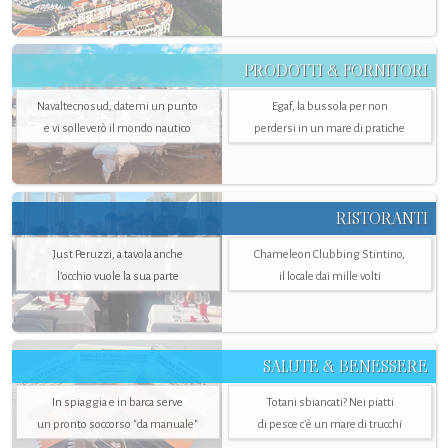
PRODOTTI & FORNITORI
Navaltecnosud, datemi un punto
Egaf, la bussola per non
e vi solleverò il mondo nautico
perdersi in un mare di pratiche
RISTORANTI
Just Peruzzi, a tavola anche
Chameleon Clubbing Stintino,
l’occhio vuole la sua parte
il locale dai mille volti
SALUTE & BENESSERE
In spiaggia e in barca serve
Totani sbiancati? Nei piatti
un pronto soccorso "da manuale"
di pesce c'è un mare di trucchi