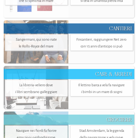
che si specchia in mare
si cela in un’antica pietra Inca
CANTIERI
Sangermani, qui sono nate
Fincantieri, raggiungere Net zero
le Rolls-Royce del mare
con 15 anni d'anticipo si può
CASE & ARREDI
La libreria-veliero dove
Il lettino barca a vela fa navigare
i libri sembrano galleggiare
i bimbi in un mare di sogni
CROCIERE
Navigare nei fiordi fa fiorire
Stad Amsterdam, la leggenda
emozioni profondissime
della navigazione a vela rivive