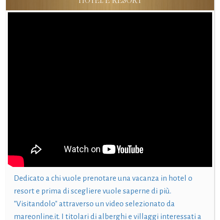
HOTEL E RESORT
Dedicato a chi vuole prenotare una vacanza in hotel o
resort e prima di scegliere vuole saperne di più.
"Visitandolo" attraverso un video selezionato da
mareonline.it. I titolari di alberghi e villaggi interessati a