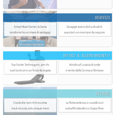
SERVIZI
Smart Boat Owner, la barca
Spiagge accessibili a disabili:
condivisa ha un mare di vantaggi
questa è un esempio da seguire
SPORT & ALLENAMENTO
Top Excite Technogym, per chi
Windsurf, a caccia di onde
vuol costruirsi un fisico da regata
e vento dalla Corsica a Okinawa
STORIE
L’isola che non c'è è esistita
La flotta tedesca si suicidò così
ma è vissuta solo cinque mesi
autoaffondandosi a Scapa Flow