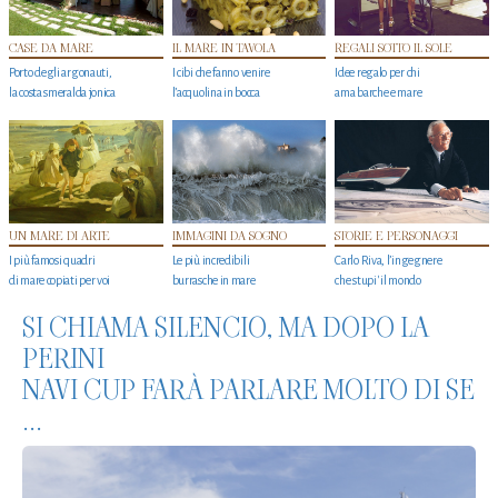
CASE DA MARE
IL MARE IN TAVOLA
REGALI SOTTO IL SOLE
Porto degli argonauti,
I cibi che fanno venire
Idee regalo per chi
la costa smeralda jonica
l’acquolina in bocca
ama barche e mare
UN MARE DI ARTE
IMMAGINI DA SOGNO
STORIE E PERSONAGGI
I più famosi quadri
Le più incredibili
Carlo Riva, l’ingegnere
di mare copiati per voi
burrasche in mare
che stupi' il mondo
SI CHIAMA SILENCIO, MA DOPO LA
PERINI
NAVI CUP FARÀ PARLARE MOLTO DI SE
...