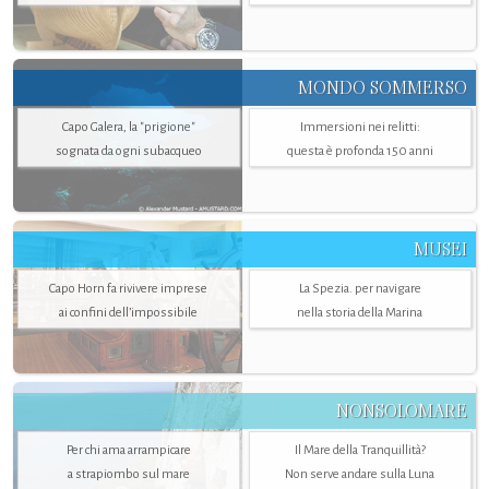
MONDO SOMMERSO
Capo Galera, la "prigione"
Immersioni nei relitti:
sognata da ogni subacqueo
questa è profonda 150 anni
MUSEI
Capo Horn fa rivivere imprese
La Spezia. per navigare
ai confini dell’impossibile
nella storia della Marina
NONSOLOMARE
Per chi ama arrampicare
Il Mare della Tranquillità?
a strapiombo sul mare
Non serve andare sulla Luna