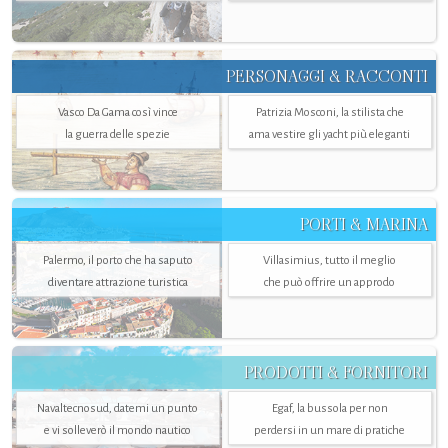
PERSONAGGI & RACCONTI
Vasco Da Gama così vince
Patrizia Mosconi, la stilista che
la guerra delle spezie
ama vestire gli yacht più eleganti
PORTI & MARINA
Palermo, il porto che ha saputo
Villasimius, tutto il meglio
diventare attrazione turistica
che può offrire un approdo
PRODOTTI & FORNITORI
Navaltecnosud, datemi un punto
Egaf, la bussola per non
e vi solleverò il mondo nautico
perdersi in un mare di pratiche