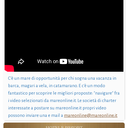
C'è un mare di opportunità per chi sogna una vacanza in
barca, magari a vela, in catamarano. E c'è un modo
fantastico per scoprire le migliori proposte: "navigare" fra
i video selezionati da mareonline.it. Le società di charter
interessate a postare su mareonline.it propri video
possono inviare una e mail a
mareonline@mareonline.it