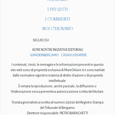
I PIÙ LETTI
I COMMENTI
NOI C'ERAVAMO
SEGUICI SU
ALTRE NOSTRE INIZIATIVE EDITORIALI
ILMADEINBERGAMO
CASAVUOISAPERE
I contenuti, i testi, le immagini e le informazioni presenti in questo
sito web sono di proprietà esclusiva di MareOnLine.it e sono tutelati
dalle normative vigenti in materia di diritto d'autore e di proprietà
intellettuale.
È vietata la riproduzione, anche parziale, la diffusione o
l'elaborazione senza preventiva autorizzazione scritta del titolare.
Testata giornalistica iscritta al numero 3/2026 del Registro Stampa
del Tribunale di Bergamo.
Direttore responsabile: PIETRO BARACHETTI