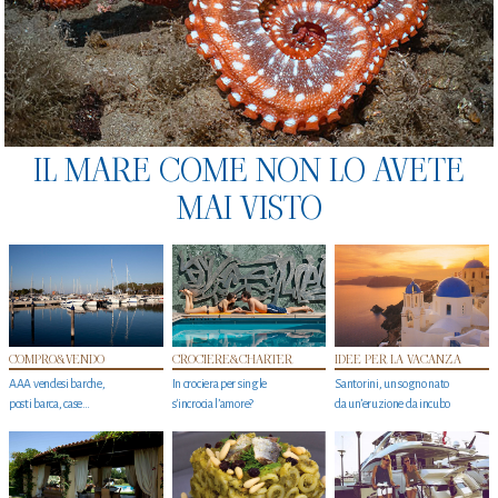
IL MARE COME NON LO AVETE
MAI VISTO
COMPRO&VENDO
CROCIERE&CHARTER
IDEE PER LA VACANZA
AAA vendesi barche,
In crociera per single
Santorini, un sogno nato
posti barca, case…
s'incrocia l’amore?
da un’eruzione da incubo