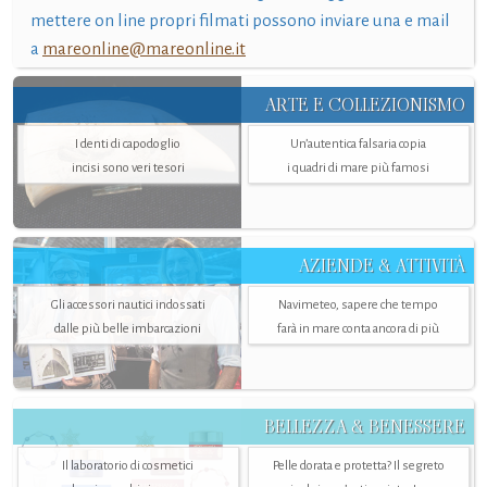
mettere on line propri filmati possono inviare una e mail
a
mareonline@mareonline.it
ARTE E COLLEZIONISMO
I denti di capodoglio
Un’autentica falsaria copia
incisi sono veri tesori
i quadri di mare più famosi
AZIENDE & ATTIVITÀ
Gli accessori nautici indossati
Navimeteo, sapere che tempo
dalle più belle imbarcazioni
farà in mare conta ancora di più
BELLEZZA & BENESSERE
Il laboratorio di cosmetici
Pelle dorata e protetta? Il segreto