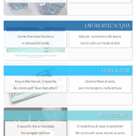
LAVORI SULL’ACQUA
Come diventare hostess
Italsub: sommersi dal lavoro
e steward di bordo
non è solo un modo di dire
LIBRI & FILM
Riva in the movie, il racconto
Libreria Mare di carta,
dei motoscafi “diventati attori”
per immergersi nella lettura
MODELLISMO
Il vascello che ai mondiali
Il modellino di nave irripetibile?
ha navigato nell’oro
Per costruirlo sono serviti 47 anni