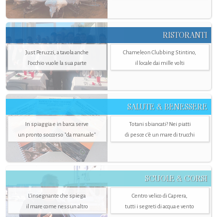
RISTORANTI
Just Peruzzi, a tavola anche
Chameleon Clubbing Stintino,
l’occhio vuole la sua parte
il locale dai mille volti
SALUTE & BENESSERE
In spiaggia e in barca serve
Totani sbiancati? Nei piatti
un pronto soccorso "da manuale"
di pesce c'è un mare di trucchi
SCUOLE & CORSI
L'insegnante che spiega
Centro velico di Caprera,
il mare come nessun altro
tutti i segreti di acqua e vento