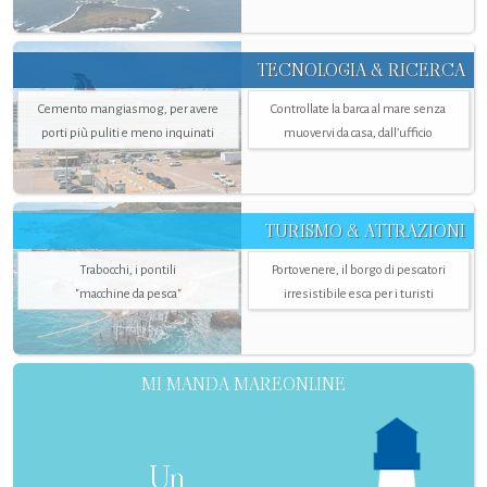
TECNOLOGIA & RICERCA
Cemento mangiasmog, per avere
Controllate la barca al mare senza
porti più puliti e meno inquinati
muovervi da casa, dall’ufficio
TURISMO & ATTRAZIONI
Trabocchi, i pontili
Portovenere, il borgo di pescatori
"macchine da pesca"
irresistibile esca per i turisti
MI MANDA MAREONLINE
Un