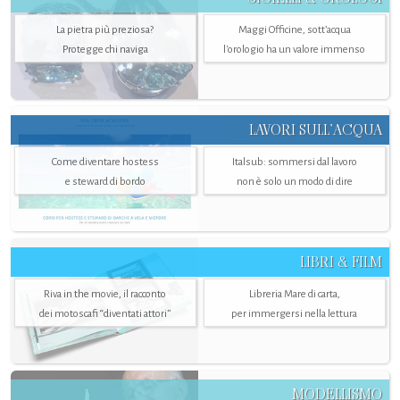
La pietra più preziosa?
Maggi Officine, sott’acqua
Protegge chi naviga
l'orologio ha un valore immenso
LAVORI SULL’ACQUA
Come diventare hostess
Italsub: sommersi dal lavoro
e steward di bordo
non è solo un modo di dire
LIBRI & FILM
Riva in the movie, il racconto
Libreria Mare di carta,
dei motoscafi “diventati attori”
per immergersi nella lettura
MODELLISMO