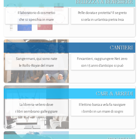
BELLEZZA & BENESSERE
Il laboratorio di cosmetici
Pelle dorata e protetta? Il segreto
che si specchia in mare
si cela in un’antica pietra Inca
CANTIERI
Sangermani, qui sono nate
Fincantieri, raggiungere Net zero
le Rolls-Royce del mare
con 15 anni d'anticipo si può
CASE & ARREDI
La libreria-veliero dove
Il lettino barca a vela fa navigare
i libri sembrano galleggiare
i bimbi in un mare di sogni