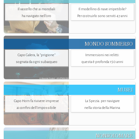
Il vascello che ai mondiali
Il modellino di nave irripetibile?
ha navigato nell’oro
Per costruirlo sono serviti 47 anni
MONDO SOMMERSO
Capo Galera, la "prigione"
Immersioni nei relitti:
sognata da ogni subacqueo
questa è profonda 150 anni
MUSEI
Capo Horn fa rivivere imprese
La Spezia. per navigare
ai confini dell’impossibile
nella storia della Marina
NONSOLOMARE