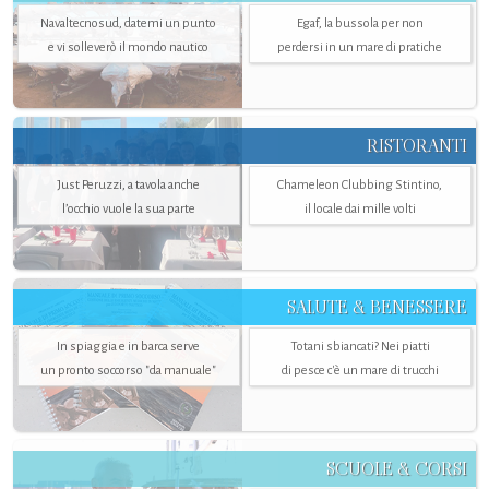
Navaltecnosud, datemi un punto
Egaf, la bussola per non
e vi solleverò il mondo nautico
perdersi in un mare di pratiche
RISTORANTI
Just Peruzzi, a tavola anche
Chameleon Clubbing Stintino,
l’occhio vuole la sua parte
il locale dai mille volti
SALUTE & BENESSERE
In spiaggia e in barca serve
Totani sbiancati? Nei piatti
un pronto soccorso "da manuale"
di pesce c'è un mare di trucchi
SCUOLE & CORSI