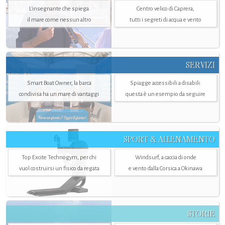
L'insegnante che spiega
Centro velico di Caprera,
il mare come nessun altro
tutti i segreti di acqua e vento
SERVIZI
Smart Boat Owner, la barca
Spiagge accessibili a disabili:
condivisa ha un mare di vantaggi
questa è un esempio da seguire
SPORT & ALLENAMENTO
Top Excite Technogym, per chi
Windsurf, a caccia di onde
vuol costruirsi un fisico da regata
e vento dalla Corsica a Okinawa
STORIE