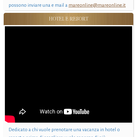
possono inviare una e mail a
mareonline@mareonline.it
HOTEL E RESORT
Dedicato a chi vuole prenotare una vacanza in hotel o