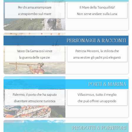
Per chi ama arrampicare
Il Mare della Tranquillità?
a strapiombo sul mare
Non serve andare sulla Luna
PERSONAGGI & RACCONTI
Vasco Da Gama così vince
Patrizia Mosconi, la stilista che
la guerra delle spezie
ama vestire gli yacht più eleganti
PORTI & MARINA
Palermo, il porto che ha saputo
Villasimius, tutto il meglio
diventare attrazione turistica
che può offrire un approdo
PRODOTTI & FORNITORI