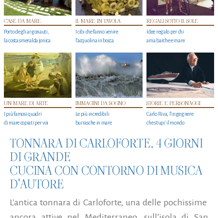
CASE DA MARE
IL MARE IN TAVOLA
REGALI SOTTO IL SOLE
Porto degli argonauti,
I cibi che fanno venire
Idee regalo per chi
la costa smeralda jonica
l’acquolina in bocca
ama barche e mare
UN MARE DI ARTE
IMMAGINI DA SOGNO
STORIE E PERSONAGGI
I più famosi quadri
Le più incredibili
Carlo Riva, l’ingegnere
di mare copiati per voi
burrasche in mare
che stupi' il mondo
TONNARA DI CARLOFORTE, 4 GIORNI
DI GRANDE
CUCINA CON CONTORNO DI MUSICA
D'AUTORE
L'antica tonnara di Carloforte,
una delle pochissime
ancora attive nel Mediterraneo,
su
ll’isola di San