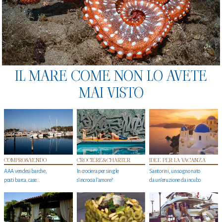
IL MARE COME NON LO AVETE
MAI VISTO
COMPRO&VENDO
CROCIERE&CHARTER
IDEE PER LA VACANZA
AAA vendesi barche,
In crociera per single
Santorini, un sogno nato
posti barca, case…
s'incrocia l’amore?
da un’eruzione da incubo