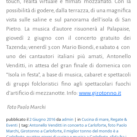
touch, realtà virtuale e filmati mozzafiato. Con la
possibilità di godere, dalla terrazza, di una magnifica
vista sulle saline e sul panorama dell’isola di San
Pietro. La musica d'autore risuonerà al Palapaise,
giovedì 2 giugno con il concerto gratuito dei
Tazenda; venerdì 3 con
Mario Biondi, e sabato 4
con
uno dei cantautori italiani più amati, Antonello
Venditti, in attesa del gran finale di domenica con
“Isola in festa”, a base di musica, cabaret e spettacoli
di gruppi folcloristici fino agli spettacolari fuochi
d’artificio di mezzanotte. Info:
www.girotonno.it
Foto Paolo Marchi
pubblicato il
2 Giugno 2016
da
admin
| in
Cucina di mare
,
Regate &
Eventi
| tag:
Antonello Venditti in concerto a Carloforte
,
foto Paolo
Marchi
,
Girotonno a Carloforte
,
il miglior tonno del mondo è a
Carloforte
,
quattro giorni di cucina e musica a Carloforte
,
sfida fra i