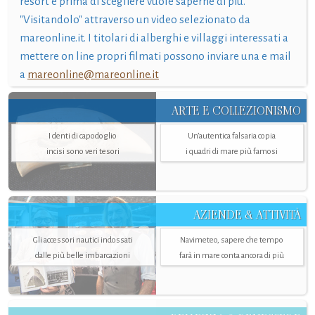
resort e prima di scegliere vuole saperne di più.
"Visitandolo" attraverso un video selezionato da
mareonline.it. I titolari di alberghi e villaggi interessati a
mettere on line propri filmati possono inviare una e mail
a
mareonline@mareonline.it
ARTE E COLLEZIONISMO
I denti di capodoglio
Un’autentica falsaria copia
incisi sono veri tesori
i quadri di mare più famosi
AZIENDE & ATTIVITÀ
Gli accessori nautici indossati
Navimeteo, sapere che tempo
dalle più belle imbarcazioni
farà in mare conta ancora di più