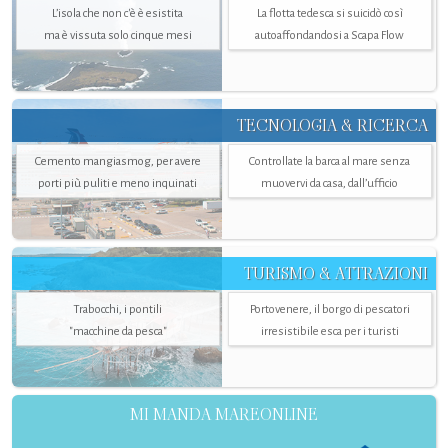
L’isola che non c'è è esistita
La flotta tedesca si suicidò così
ma è vissuta solo cinque mesi
autoaffondandosi a Scapa Flow
TECNOLOGIA & RICERCA
Cemento mangiasmog, per avere
Controllate la barca al mare senza
porti più puliti e meno inquinati
muovervi da casa, dall’ufficio
TURISMO & ATTRAZIONI
Trabocchi, i pontili
Portovenere, il borgo di pescatori
"macchine da pesca"
irresistibile esca per i turisti
MI MANDA MAREONLINE