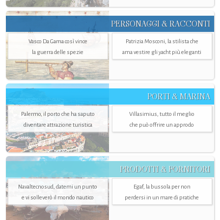
PERSONAGGI & RACCONTI
Vasco Da Gama così vince
Patrizia Mosconi, la stilista che
la guerra delle spezie
ama vestire gli yacht più eleganti
PORTI & MARINA
Palermo, il porto che ha saputo
Villasimius, tutto il meglio
diventare attrazione turistica
che può offrire un approdo
PRODOTTI & FORNITORI
Navaltecnosud, datemi un punto
Egaf, la bussola per non
e vi solleverò il mondo nautico
perdersi in un mare di pratiche