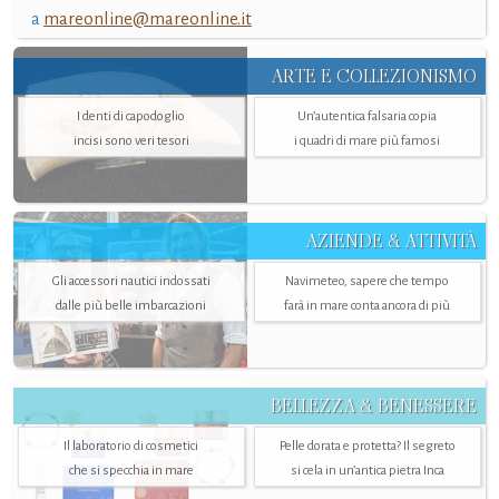
a
mareonline@mareonline.it
ARTE E COLLEZIONISMO
I denti di capodoglio
Un’autentica falsaria copia
incisi sono veri tesori
i quadri di mare più famosi
AZIENDE & ATTIVITÀ
Gli accessori nautici indossati
Navimeteo, sapere che tempo
dalle più belle imbarcazioni
farà in mare conta ancora di più
BELLEZZA & BENESSERE
Il laboratorio di cosmetici
Pelle dorata e protetta? Il segreto
che si specchia in mare
si cela in un’antica pietra Inca