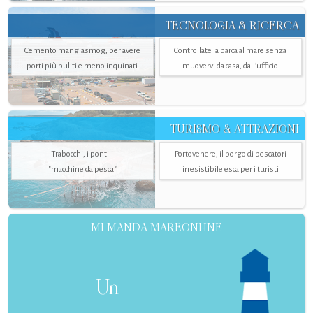
TECNOLOGIA & RICERCA
Cemento mangiasmog, per avere
Controllate la barca al mare senza
porti più puliti e meno inquinati
muovervi da casa, dall’ufficio
TURISMO & ATTRAZIONI
Trabocchi, i pontili
Portovenere, il borgo di pescatori
"macchine da pesca"
irresistibile esca per i turisti
MI MANDA MAREONLINE
Un