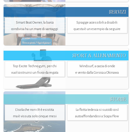
SERVIZI
Smart Boat Owner, la barca
Spiagge accessibili a disabili:
condivisa ha un mare di vantaggi
questa è un esempio da seguire
SPORT & ALLENAMENTO
Top Excite Technogym, per chi
Windsurf, a caccia di onde
vuol costruirsi un fisico da regata
e vento dalla Corsica a Okinawa
STORIE
L’isola che non c'è è esistita
La flotta tedesca si suicidò così
ma è vissuta solo cinque mesi
autoaffondandosi a Scapa Flow