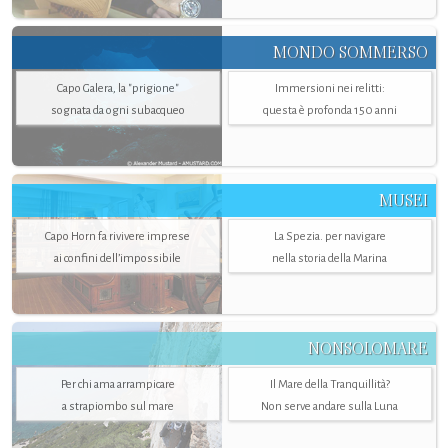
MONDO SOMMERSO
Capo Galera, la "prigione"
Immersioni nei relitti:
sognata da ogni subacqueo
questa è profonda 150 anni
MUSEI
Capo Horn fa rivivere imprese
La Spezia. per navigare
ai confini dell’impossibile
nella storia della Marina
NONSOLOMARE
Per chi ama arrampicare
Il Mare della Tranquillità?
a strapiombo sul mare
Non serve andare sulla Luna