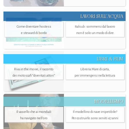
LAVORI SULL’ACQUA
Come diventare hostess
Italsub: sommersi dal lavoro
e steward di bordo
non è solo un modo di dire
LIBRI & FILM
Riva in the movie, il racconto
Libreria Mare di carta,
dei motoscafi “diventati attori”
per immergersi nella lettura
MODELLISMO
Il vascello che ai mondiali
Il modellino di nave irripetibile?
ha navigato nell’oro
Per costruirlo sono serviti 47 anni