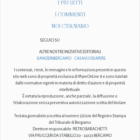
I PIÙ LETTI
I COMMENTI
NOI C'ERAVAMO
SEGUICI SU
ALTRE NOSTRE INIZIATIVE EDITORIALI
ILMADEINBERGAMO
CASAVUOISAPERE
I contenuti, i testi, le immagini e le informazioni presenti in questo
sito web sono di proprietà esclusiva di MareOnLine.it e sono tutelati
dalle normative vigenti in materia di diritto d'autore e di proprietà
intellettuale.
È vietata la riproduzione, anche parziale, la diffusione o
l'elaborazione senza preventiva autorizzazione scritta del titolare.
Testata giornalistica iscritta al numero 3/2026 del Registro Stampa
del Tribunale di Bergamo.
Direttore responsabile: PIETRO BARACHETTI
VIA P. RUGGERI DA STABELLO 20 - 24123 BERGAMO