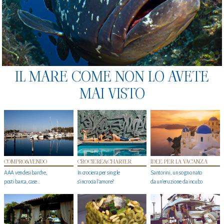
IL MARE COME NON LO AVETE
MAI VISTO
COMPRO&VENDO
CROCIERE&CHARTER
IDEE PER LA VACANZA
AAA vendesi barche,
In crociera per single
Santorini, un sogno nato
posti barca, case…
s'incrocia l’amore?
da un’eruzione da incubo