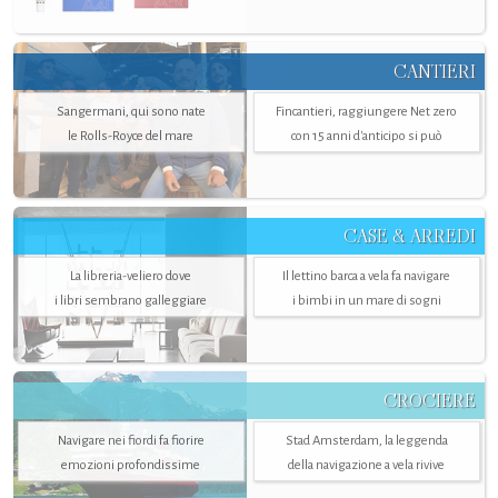
CANTIERI
Sangermani, qui sono nate
Fincantieri, raggiungere Net zero
le Rolls-Royce del mare
con 15 anni d'anticipo si può
CASE & ARREDI
La libreria-veliero dove
Il lettino barca a vela fa navigare
i libri sembrano galleggiare
i bimbi in un mare di sogni
CROCIERE
Navigare nei fiordi fa fiorire
Stad Amsterdam, la leggenda
emozioni profondissime
della navigazione a vela rivive