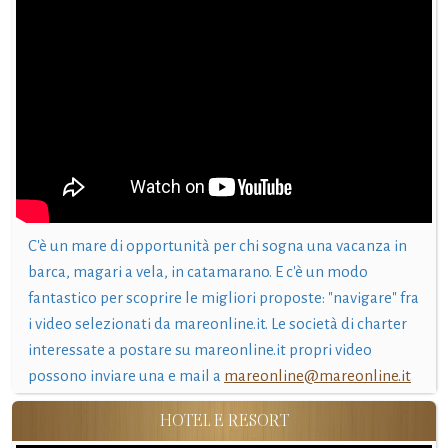
C'è un mare di opportunità per chi sogna una vacanza in
barca, magari a vela, in catamarano. E c'è un modo
fantastico per scoprire le migliori proposte: "navigare" fra
i video selezionati da mareonline.it. Le società di charter
interessate a postare su mareonline.it propri video
possono inviare una e mail a
mareonline@mareonline.it
HOTEL E RESORT