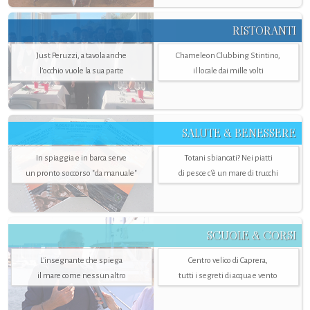
RISTORANTI
Just Peruzzi, a tavola anche
Chameleon Clubbing Stintino,
l’occhio vuole la sua parte
il locale dai mille volti
SALUTE & BENESSERE
In spiaggia e in barca serve
Totani sbiancati? Nei piatti
un pronto soccorso "da manuale"
di pesce c'è un mare di trucchi
SCUOLE & CORSI
L'insegnante che spiega
Centro velico di Caprera,
il mare come nessun altro
tutti i segreti di acqua e vento