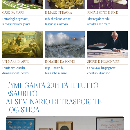
CASE DA MARE
IL MARE IN TAVOLA
REGALI SOTTO IL SOLE
Porto degli argonauti,
I cibi che fanno venire
Idee regalo per chi
la costa smeralda jonica
l’acquolina in bocca
ama barche e mare
UN MARE DI ARTE
IMMAGINI DA SOGNO
STORIE E PERSONAGGI
I più famosi quadri
Le più incredibili
Carlo Riva, l’ingegnere
di mare copiati per voi
burrasche in mare
che stupi' il mondo
L'YMF GAETA 2014 FÀ IL TUTTO
ESAURITO
AL SEMINARIO DI TRASPORTI E
LOGISTICA