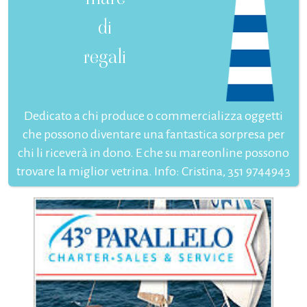
di
regali
Dedicato a chi produce o commercializza oggetti
che possono diventare una fantastica sorpresa per
chi li riceverà in dono. E che su mareonline possono
trovare la miglior vetrina. Info: Cristina, 351 9744943