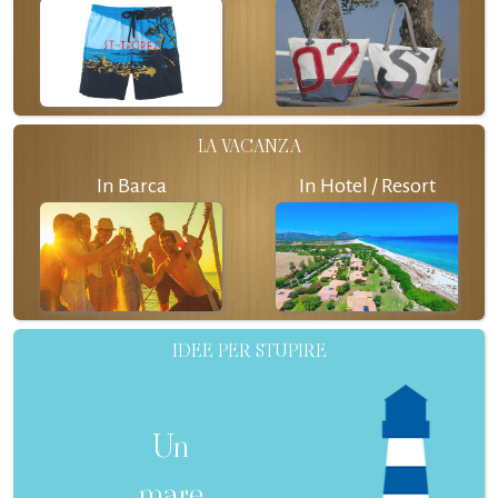
LA VACANZA
In Barca
In Hotel / Resort
IDEE PER STUPIRE
Un
mare