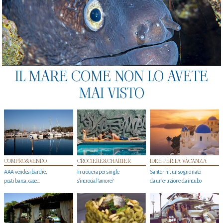
IL MARE COME NON LO AVETE
MAI VISTO
COMPRO&VENDO
CROCIERE&CHARTER
IDEE PER LA VACANZA
AAA vendesi barche,
In crociera per single
Santorini, un sogno nato
posti barca, case…
s'incrocia l’amore?
da un’eruzione da incubo