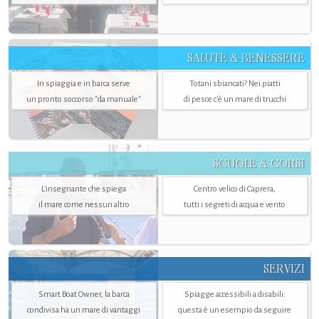
SALUTE & BENESSERE
In spiaggia e in barca serve
Totani sbiancati? Nei piatti
un pronto soccorso "da manuale"
di pesce c'è un mare di trucchi
SCUOLE & CORSI
L'insegnante che spiega
Centro velico di Caprera,
il mare come nessun altro
tutti i segreti di acqua e vento
SERVIZI
Smart Boat Owner, la barca
Spiagge accessibili a disabili:
condivisa ha un mare di vantaggi
questa è un esempio da seguire