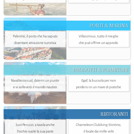
PORTI & MARINA
Palermo, il porto che ha saputo
Villasimius, tutto il meglio
diventare attrazione turistica
che può offrire un approdo
PRODOTTI & FORNITORI
Navaltecnosud, datemi un punto
Egaf, la bussola per non
e vi solleverò il mondo nautico
perdersi in un mare di pratiche
RISTORANTI
Just Peruzzi, a tavola anche
Chameleon Clubbing Stintino,
l’occhio vuole la sua parte
il locale dai mille volti