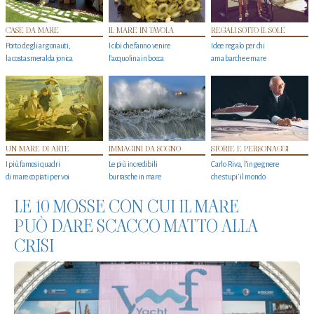
CASE DA MARE
IL MARE IN TAVOLA
REGALI SOTTO IL SOLE
Porto degli argonauti,
I cibi che fanno venire
Idee regalo per chi
la costa smeralda jonica
l’acquolina in bocca
ama barche e mare
UN MARE DI ARTE
IMMAGINI DA SOGNO
STORIE E PERSONAGGI
I più famosi quadri
Le più incredibili
Carlo Riva, l’ingegnere
di mare copiati per voi
burrasche in mare
che stupi' il mondo
LE 10 MOSSE CON CUI IL MARE
PUÒ DARE SCACCO MATTO ALLA
CRISI