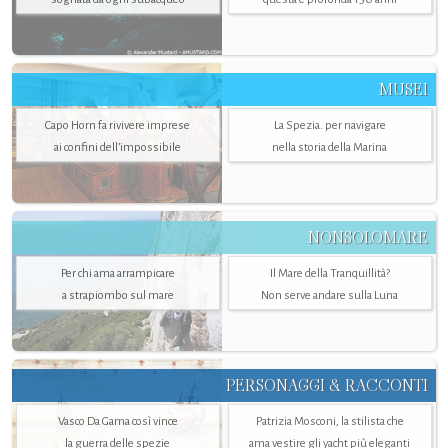
MUSEI
Capo Horn fa rivivere imprese
La Spezia. per navigare
ai confini dell’impossibile
nella storia della Marina
NONSOLOMARE
Per chi ama arrampicare
Il Mare della Tranquillità?
a strapiombo sul mare
Non serve andare sulla Luna
PERSONAGGI & RACCONTI
Vasco Da Gama così vince
Patrizia Mosconi, la stilista che
la guerra delle spezie
ama vestire gli yacht più eleganti