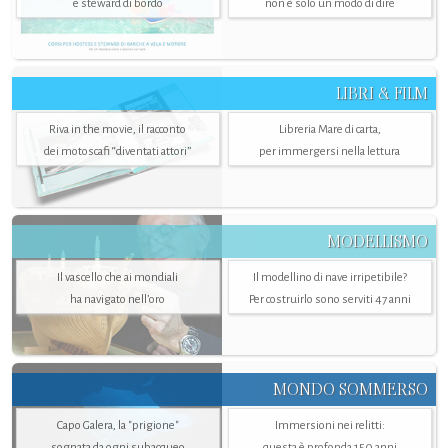
e steward di bordo
non è solo un modo di dire
LIBRI & FILM
Riva in the movie, il racconto
Libreria Mare di carta,
dei motoscafi “diventati attori”
per immergersi nella lettura
MODELLISMO
Il vascello che ai mondiali
Il modellino di nave irripetibile?
ha navigato nell’oro
Per costruirlo sono serviti 47 anni
MONDO SOMMERSO
Capo Galera, la "prigione"
Immersioni nei relitti:
sognata da ogni subacqueo
questa è profonda 150 anni