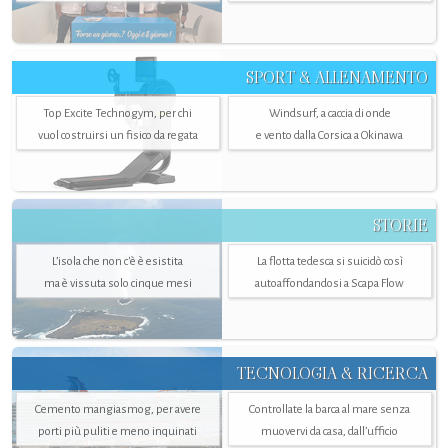
SPORT & ALLENAMENTO
Top Excite Technogym, per chi
Windsurf, a caccia di onde
vuol costruirsi un fisico da regata
e vento dalla Corsica a Okinawa
STORIE
L’isola che non c'è è esistita
La flotta tedesca si suicidò così
ma è vissuta solo cinque mesi
autoaffondandosi a Scapa Flow
TECNOLOGIA & RICERCA
Cemento mangiasmog, per avere
Controllate la barca al mare senza
porti più puliti e meno inquinati
muovervi da casa, dall’ufficio