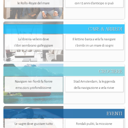
le Rolls-Royce del mare
con 15 anni d'anticipo si può
CASE & ARREDI
La libreria-veliero dove
Il lettino barca a vela fa navigare
i libri sembrano galleggiare
i bimbi in un mare di sogni
CROCIERE
Navigare nei fiordi fa fiorire
Stad Amsterdam, la leggenda
emozioni profondissime
della navigazione a vela rivive
EVENTI
Le sagre dove gustare tutto
Fondali puliti, la missione