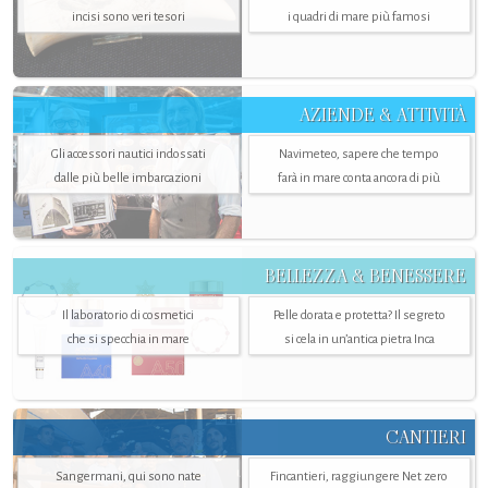
incisi sono veri tesori
i quadri di mare più famosi
AZIENDE & ATTIVITÀ
Gli accessori nautici indossati
Navimeteo, sapere che tempo
dalle più belle imbarcazioni
farà in mare conta ancora di più
BELLEZZA & BENESSERE
Il laboratorio di cosmetici
Pelle dorata e protetta? Il segreto
che si specchia in mare
si cela in un’antica pietra Inca
CANTIERI
Sangermani, qui sono nate
Fincantieri, raggiungere Net zero