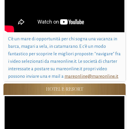
C'è un mare di opportunità per chi sogna una vacanza in
barca, magari a vela, in catamarano. E c'è un modo
fantastico per scoprire le migliori proposte: "navigare" fra
i video selezionati da mareonline.it. Le società di charter
interessate a postare su mareonline.it propri video
possono inviare una e mail a
mareonline@mareonline.it
HOTEL E RESORT