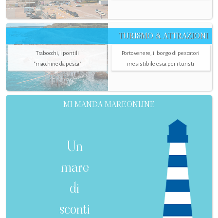
TURISMO & ATTRAZIONI
Trabocchi, i pontili
Portovenere, il borgo di pescatori
"macchine da pesca"
irresistibile esca per i turisti
MI MANDA MAREONLINE
Un
mare
di
sconti