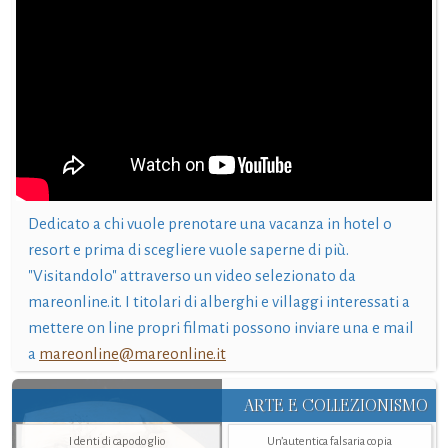
Dedicato a chi vuole prenotare una vacanza in hotel o
resort e prima di scegliere vuole saperne di più.
"Visitandolo" attraverso un video selezionato da
mareonline.it. I titolari di alberghi e villaggi interessati a
mettere on line propri filmati possono inviare una e mail
a
mareonline@mareonline.it
ARTE E COLLEZIONISMO
I denti di capodoglio
Un’autentica falsaria copia