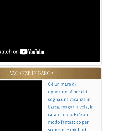
VACANZE IN BARCA
C'è un mare di
opportunità per chi
sogna una vacanza in
barca, magari a vela, in
catamarano. E c'è un
modo fantastico per
scoprire le migliori