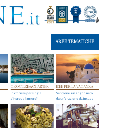
AREE TEMATICHE
CROCIERE&CHARTER
IDEE PER LA VACANZA
In crociera per single
Santorini, un sogno nato
s'incrocia l’amore?
da un’eruzione da incubo