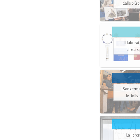
dalle più 
Il labora
che si 
Sangerman
le Rolls
La libre