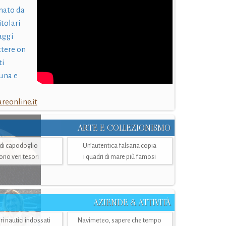
nato da
itolari
laggi
ttere on
ti
una e
eonline.it
ARTE E COLLEZIONISMO
i di capodoglio
Un’autentica falsaria copia
sono veri tesori
i quadri di mare più famosi
AZIENDE & ATTIVITÀ
ri nautici indossati
Navimeteo, sapere che tempo