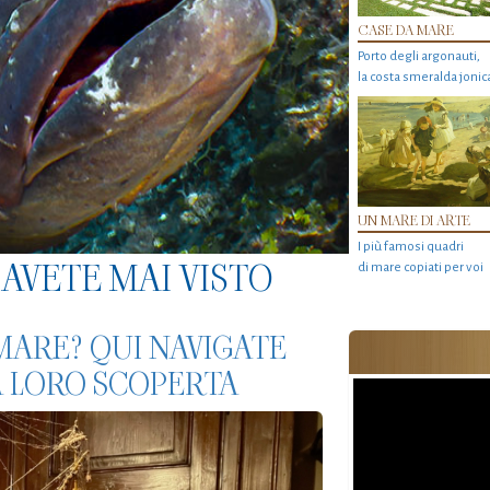
CASE DA MARE
Porto degli argonauti,
la costa smeralda jonic
UN MARE DI ARTE
I più famosi quadri
AVETE MAI VISTO
di mare copiati per voi
 MARE? QUI NAVIGATE
LA LORO SCOPERTA