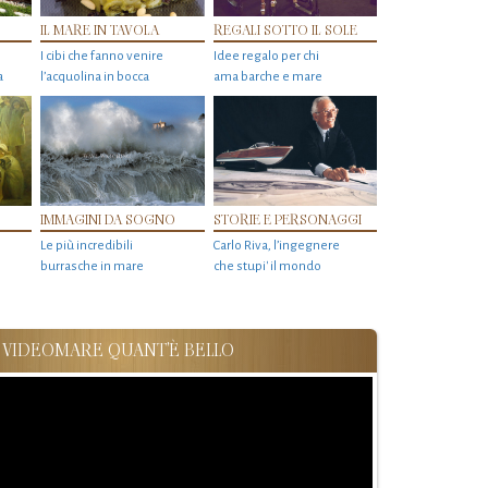
IL MARE IN TAVOLA
REGALI SOTTO IL SOLE
I cibi che fanno venire
Idee regalo per chi
a
l’acquolina in bocca
ama barche e mare
IMMAGINI DA SOGNO
STORIE E PERSONAGGI
Le più incredibili
Carlo Riva, l’ingegnere
burrasche in mare
che stupi' il mondo
VIDEOMARE QUANT'È BELLO