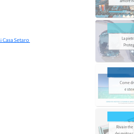
amore no
La piet
i Casa Setaro
Proteg
Come di
e ste
Riva in the
dei motoscaf