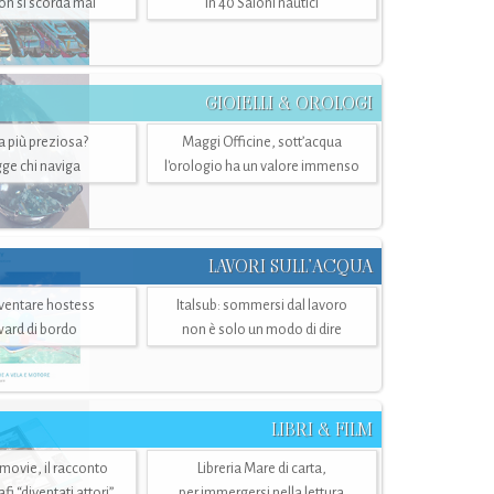
n si scorda mai
in 40 Saloni nautici
GIOIELLI & OROLOGI
ra più preziosa?
Maggi Officine, sott’acqua
ge chi naviga
l'orologio ha un valore immenso
LAVORI SULL’ACQUA
ventare hostess
Italsub: sommersi dal lavoro
ward di bordo
non è solo un modo di dire
LIBRI & FILM
 movie, il racconto
Libreria Mare di carta,
i “diventati attori”
per immergersi nella lettura