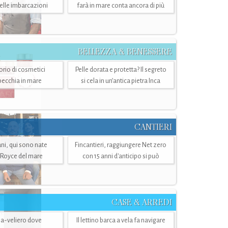
belle imbarcazioni
farà in mare conta ancora di più
BELLEZZA & BENESSERE
torio di cosmetici
Pelle dorata e protetta? Il segreto
specchia in mare
si cela in un’antica pietra Inca
CANTIERI
i, qui sono nate
Fincantieri, raggiungere Net zero
-Royce del mare
con 15 anni d'anticipo si può
CASE & ARREDI
ria-veliero dove
Il lettino barca a vela fa navigare