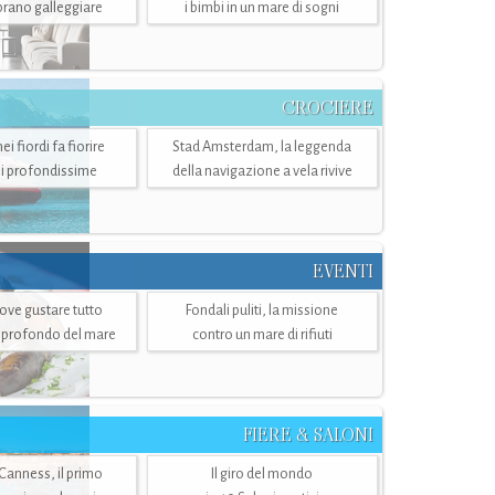
mbrano galleggiare
i bimbi in un mare di sogni
CROCIERE
i fiordi fa fiorire
Stad Amsterdam, la leggenda
i profondissime
della navigazione a vela rivive
EVENTI
dove gustare tutto
Fondali puliti, la missione
ù profondo del mare
contro un mare di rifiuti
FIERE & SALONI
 Canness, il primo
Il giro del mondo