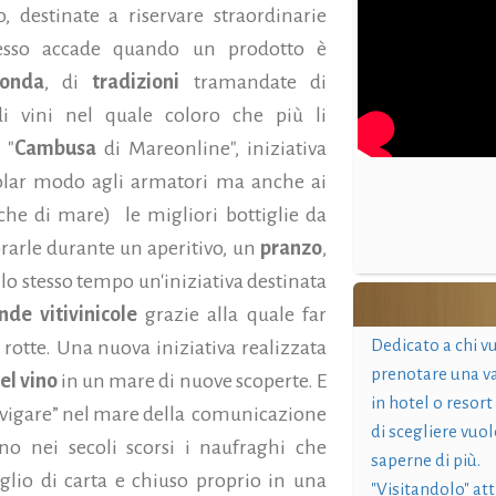
o, destinate a riservare straordinarie
spesso accade quando un prodotto è
fonda
, di
tradizioni
tramandate di
 vini nel quale coloro che più li
 "
Cambusa
di Mareonline", iniziativa
colar modo agli armatori ma anche ai
iche di mare) le migliori bottiglie da
rarle durante un aperitivo, un
pranzo
,
llo stesso tempo un'iniziativa destinata
nde vitivinicole
grazie alla quale far
Dedicato a chi v
rotte. Una nuova iniziativa realizzata
prenotare una v
el vino
in un mare di nuove scoperte. E
in hotel o resort
 navigare” nel mare della comunicazione
di scegliere vuol
no nei secoli scorsi i naufraghi che
saperne di più.
glio di carta e chiuso proprio in una
"Visitandolo" at