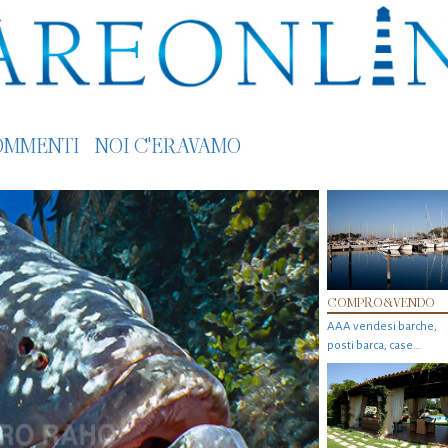
OMMENTI
NOI C'ERAVAMO
COMPRO&VENDO
AAA vendesi barche,
posti barca, case…