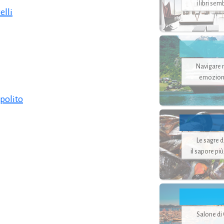
i libri se
elli
Navigare ne
emozion
polito
Le sagre 
il sapore pi
Salone di