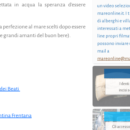
ttata in acqua la speranza d'essere
un video selezio
mareonline.it. I t
di alberghi e vil
la perfezione al mare scelti dopo essere
interessati a me
ne grandi amanti del buon bere).
line propri filma
possono inviare 
mail a
mareonline@mar
I dent
dei Beati
incisi 
ntina Frentana
Gli accesso