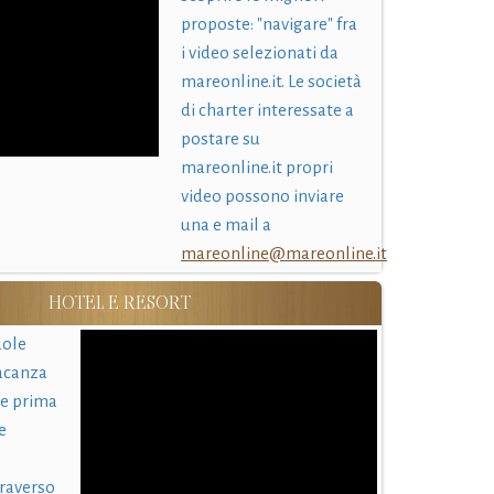
proposte: "navigare" fra
i video selezionati da
mareonline.it. Le società
di charter interessate a
postare su
mareonline.it propri
video possono inviare
una e mail a
mareonline@mareonline.it
HOTEL E RESORT
uole
acanza
 e prima
e
traverso