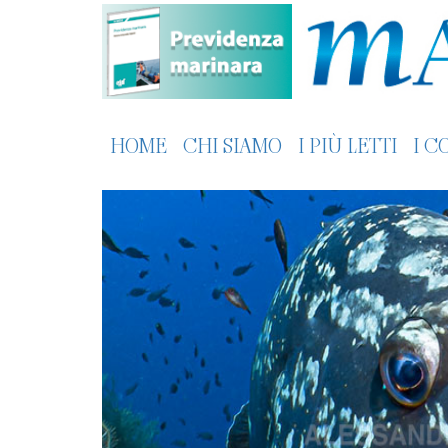
HOME
CHI SIAMO
I PIÙ LETTI
I C