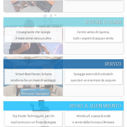
SCUOLE & CORSI
L'insegnante che spiega
Centro velico di Caprera,
il mare come nessun altro
tutti i segreti di acqua e vento
SERVIZI
Smart Boat Owner, la barca
Spiagge accessibili a disabili:
condivisa ha un mare di vantaggi
questa è un esempio da seguire
SPORT & ALLENAMENTO
Top Excite Technogym, per chi
Windsurf, a caccia di onde
vuol costruirsi un fisico da regata
e vento dalla Corsica a Okinawa