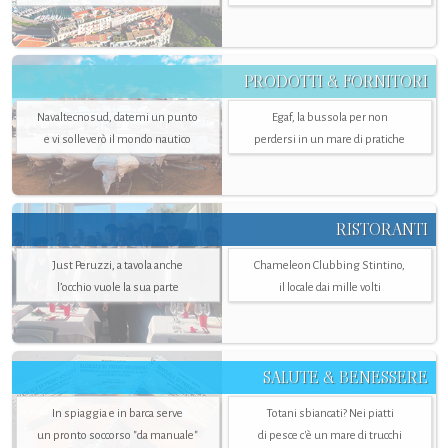
PRODOTTI & FORNITORI
Navaltecnosud, datemi un punto
Egaf, la bussola per non
e vi solleverò il mondo nautico
perdersi in un mare di pratiche
RISTORANTI
Just Peruzzi, a tavola anche
Chameleon Clubbing Stintino,
l’occhio vuole la sua parte
il locale dai mille volti
SALUTE & BENESSERE
In spiaggia e in barca serve
Totani sbiancati? Nei piatti
un pronto soccorso "da manuale"
di pesce c'è un mare di trucchi