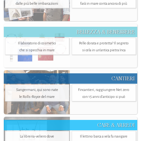
dalle più belle imbarcazioni
farà in mare conta ancora di più
BELLEZZA & BENESSERE
Il laboratorio di cosmetici
Pelle dorata e protetta? Il segreto
che si specchia in mare
si cela in un’antica pietra Inca
CANTIERI
Sangermani, qui sono nate
Fincantieri, raggiungere Net zero
le Rolls-Royce del mare
con 15 anni d'anticipo si può
CASE & ARREDI
La libreria-veliero dove
Il lettino barca a vela fa navigare