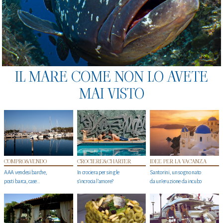
IL MARE COME NON LO AVETE
MAI VISTO
COMPRO&VENDO
CROCIERE&CHARTER
IDEE PER LA VACANZA
AAA vendesi barche,
In crociera per single
Santorini, un sogno nato
posti barca, case…
s'incrocia l’amore?
da un’eruzione da incubo