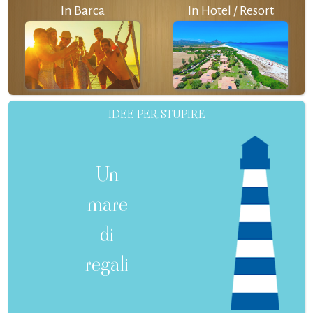
In Barca
In Hotel / Resort
IDEE PER STUPIRE
Un
mare
di
regali