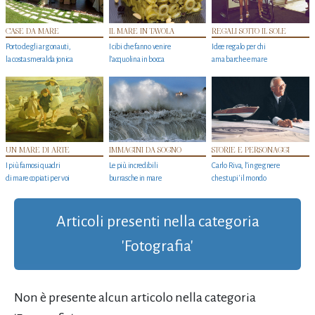
CASE DA MARE
IL MARE IN TAVOLA
REGALI SOTTO IL SOLE
Porto degli argonauti,
I cibi che fanno venire
Idee regalo per chi
la costa smeralda jonica
l’acquolina in bocca
ama barche e mare
UN MARE DI ARTE
IMMAGINI DA SOGNO
STORIE E PERSONAGGI
I più famosi quadri
Le più incredibili
Carlo Riva, l’ingegnere
di mare copiati per voi
burrasche in mare
che stupi' il mondo
Articoli presenti nella categoria
'Fotografia'
Non è presente alcun articolo nella categoria