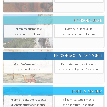
NONSOLOMARE
Per chi ama arrampicare
Il Mare della Tranquillità?
a strapiombo sul mare
Non serve andare sulla Luna
PERSONAGGI & RACCONTI
Vasco Da Gama così vince
Patrizia Mosconi, la stilista che
la guerra delle spezie
ama vestire gli yacht più eleganti
PORTI & MARINA
Palermo, il porto che ha saputo
Villasimius, tutto il meglio
diventare attrazione turistica
che può offrire un approdo