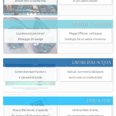
amore non si scorda mai
in 40 Saloni nautici
GIOIELLI & OROLOGI
La pietra più preziosa?
Maggi Officine, sott’acqua
Protegge chi naviga
l'orologio ha un valore immenso
LAVORI SULL’ACQUA
Come diventare hostess
Italsub: sommersi dal lavoro
e steward di bordo
non è solo un modo di dire
LIBRI & FILM
Riva in the movie, il racconto
Libreria Mare di carta,
dei motoscafi “diventati attori”
per immergersi nella lettura