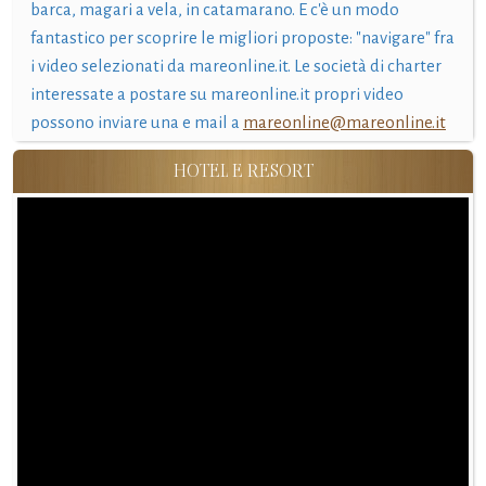
barca, magari a vela, in catamarano. E c'è un modo
fantastico per scoprire le migliori proposte: "navigare" fra
i video selezionati da mareonline.it. Le società di charter
interessate a postare su mareonline.it propri video
possono inviare una e mail a
mareonline@mareonline.it
HOTEL E RESORT