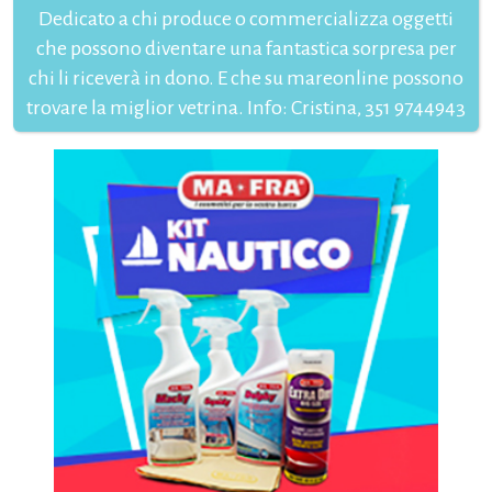
Dedicato a chi produce o commercializza oggetti
che possono diventare una fantastica sorpresa per
chi li riceverà in dono. E che su mareonline possono
trovare la miglior vetrina. Info: Cristina, 351 9744943