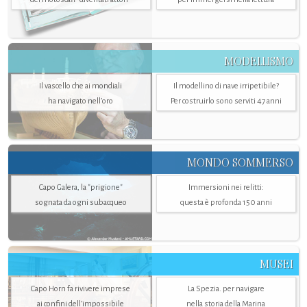
MODELLISMO
Il vascello che ai mondiali
Il modellino di nave irripetibile?
ha navigato nell’oro
Per costruirlo sono serviti 47 anni
MONDO SOMMERSO
Capo Galera, la "prigione"
Immersioni nei relitti:
sognata da ogni subacqueo
questa è profonda 150 anni
MUSEI
Capo Horn fa rivivere imprese
La Spezia. per navigare
ai confini dell’impossibile
nella storia della Marina