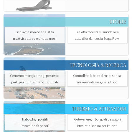
STORIE
L’isola che non c'è è esistita
La flotta tedesca si suicidò così
ma è vissuta solo cinque mesi
autoaffondandosi a Scapa Flow
TECNOLOGIA & RICERCA
Cemento mangiasmog, per avere
Controllate la barca al mare senza
porti più puliti e meno inquinati
muovervi da casa, dall’ufficio
TURISMO & ATTRAZIONI
Trabocchi, i pontili
Portovenere, il borgo di pescatori
"macchine da pesca"
irresistibile esca per i turisti