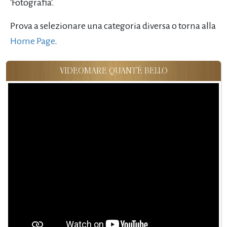
'Fotografia'.
Prova a selezionare una categoria diversa o torna alla
Home Page
.
VIDEOMARE QUANT'È BELLO