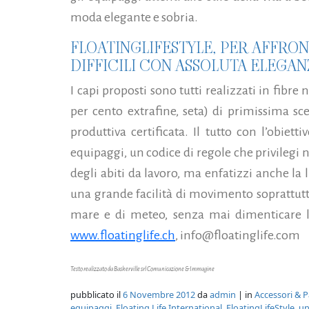
moda elegante e sobria.
FLOATINGLIFESTYLE, PER AFFRO
DIFFICILI CON ASSOLUTA ELEGA
I capi proposti sono tutti realizzati in fibr
per cento extrafine, seta) di primissima scel
produttiva certificata. Il tutto con l’obiet
equipaggi, un codice di regole che privilegi no
degli abiti da lavoro, ma enfatizzi anche la
una grande facilità di movimento soprattutt
mare e di meteo, senza mai dimenticare lo 
www.floatinglife.ch
, info@floatinglife.com
Testo realizzato da Baskerville srl Comunicazione & Immagine
pubblicato il
6 Novembre 2012
da
admin
| in
Accessori & P
equipaggi
,
Floating Life International
,
FloatingLifeStyle
,
un