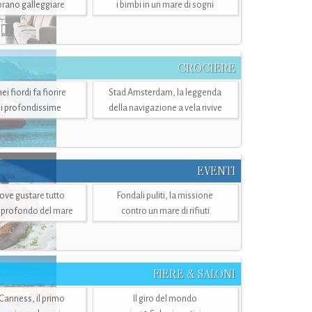
mbrano galleggiare
i bimbi in un mare di sogni
CROCIERE
i fiordi fa fiorire
Stad Amsterdam, la leggenda
i profondissime
della navigazione a vela rivive
EVENTI
dove gustare tutto
Fondali puliti, la missione
ù profondo del mare
contro un mare di rifiuti
FIERE & SALONI
 Canness, il primo
Il giro del mondo