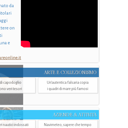
nato da
itolari
laggi
ttere on
ti
una e
eonline.it
ARTE E COLLEZIONISMO
i di capodoglio
Un’autentica falsaria copia
sono veri tesori
i quadri di mare più famosi
AZIENDE & ATTIVITÀ
ri nautici indossati
Navimeteo, sapere che tempo