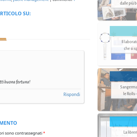
dalle più 
RTICOLO SU:
Il labora
che si 
tti buona fortuna!
Sangerman
le Rolls
Rispondi
MMENTO
La libre
ori sono contrassegnati
*