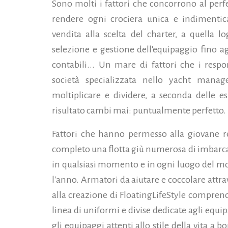
Sono molti i fattori che concorrono al per
rendere ogni crociera unica e indimenticabi
vendita alla scelta del charter, a quella lo
selezione e gestione dell'equipaggio fino ag
contabili... Un mare di fattori che i respon
società specializzata nello yacht mana
moltiplicare e dividere, a seconda delle e
risultato cambi mai: puntualmente perfetto.
Fattori che hanno permesso alla giovane 
completo una flotta giù numerosa di imbarca
in qualsiasi momento e in ogni luogo del mon
l'anno. Armatori da aiutare e coccolare attr
alla creazione di FloatingLifeStyle comprend
linea di uniformi e divise dedicate agli equi
gli equipaggi attenti allo stile della vita a b