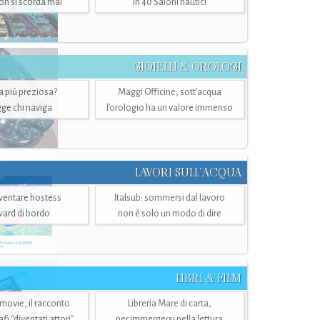
n si scorda mai
in 40 Saloni nautici
GIOIELLI & OROLOGI
ra più preziosa?
Maggi Officine, sott’acqua
ge chi naviga
l'orologio ha un valore immenso
LAVORI SULL’ACQUA
ventare hostess
Italsub: sommersi dal lavoro
ward di bordo
non è solo un modo di dire
LIBRI & FILM
 movie, il racconto
Libreria Mare di carta,
i “diventati attori”
per immergersi nella lettura