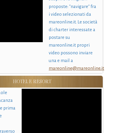
proposte: "navigare" fra
i video selezionati da
mareonline.it. Le società
di charter interessate a
postare su
mareonline.it propri
video possono inviare
una e mail a
mareonline@mareonline.it
HOTEL E RESORT
uole
acanza
 e prima
e
traverso