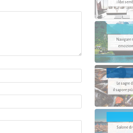
i libri se
Navigare ne
emozion
Le sagre 
il sapore pi
Salone di