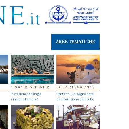
AREE TEMATICHE
CROCIERE&CHARTER
IDEE PER LA VACANZA
In crociera per single
Santorini, un sogno nato
s'incrocia l’amore?
da un’eruzione da incubo