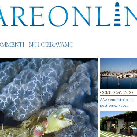
OMMENTI
NOI C'ERAVAMO
COMPRO&VENDO
AAA vendesi barche,
posti barca, case…