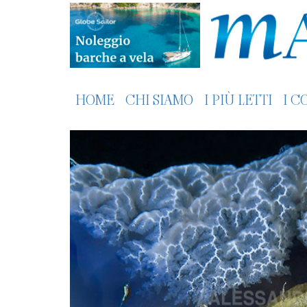
HOME
CHI SIAMO
I PIÙ LETTI
I C