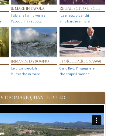
IL MARE IN TAVOLA
REGALI SOTTO IL SOLE
I cibi che fanno venire
Idee regalo per chi
a
l’acquolina in bocca
ama barche e mare
IMMAGINI DA SOGNO
STORIE E PERSONAGGI
Le più incredibili
Carlo Riva, l’ingegnere
burrasche in mare
che stupi' il mondo
VIDEOMARE QUANT'È BELLO