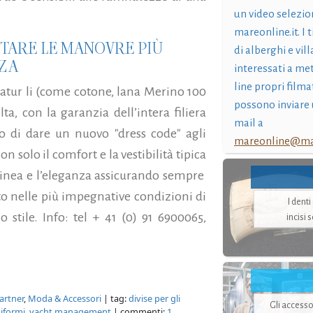
un video selezio
mareonline.it. I t
NTARE LE MANOVRE PIÙ
di alberghi e vil
NZA
interessati a me
line propri filma
e natur li (come cotone, lana Merino 100
possono inviare 
ta, con la garanzia dell’intera filiera
mail a
tivo di dare un nuovo "dress code" agli
mareonline@mar
n solo il comfort e la vestibilità tipica
 linea e l’eleganza assicurando sempre
o nelle più impegnative condizioni di
I dent
stile. Info: tel + 41 (0) 91 6900065,
incisi 
artner
,
Moda & Accessori
| tag:
divise per gli
Gli accesso
iformi
,
yacht management
| commenti:
1