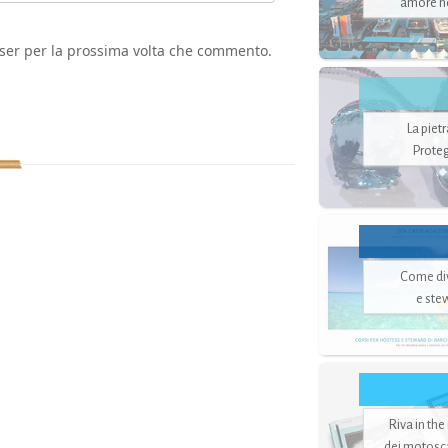
amore no
wser per la prossima volta che commento.
La piet
Proteg
Come di
e ste
Riva in the
dei motoscaf