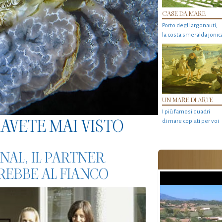
CASE DA MARE
Porto degli argonauti,
la costa smeralda jonic
UN MARE DI ARTE
I più famosi quadri
AVETE MAI VISTO
di mare copiati per voi
NAL, IL PARTNER
EBBE AL FIANCO