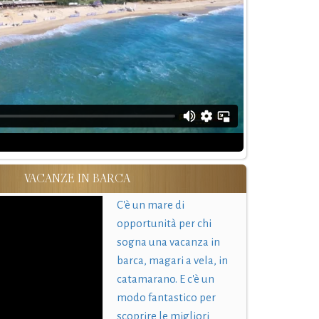
VACANZE IN BARCA
C'è un mare di
opportunità per chi
sogna una vacanza in
barca, magari a vela, in
catamarano. E c'è un
modo fantastico per
scoprire le migliori