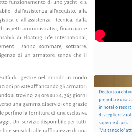
fetto funzionamento di uno yacht e a
le: dall'assistenza all'acquisto, alla
gistica e all'assistenza tecnica, dalla
li aspetti amministrativi, finanziari e
sabili di Floating Life International,
gement, sanno sommare, sottrarre,
sigenze di un armatore, senza che il
realtà di gestire nel mondo in modo
zioni private affiancando gli armatori
Dedicato a chi v
do si trovino, 24 ore su 24, 365 giorni
prenotare una v
averso una gamma di servizi che grazie
in hotel o resort
e perfino la fornitura di una esclusiva
di scegliere vuol
paggi. Un servizio disponibile per tutti
saperne di più.
"Visitandolo" at
ordo e sensibili alle raffinatezze di una