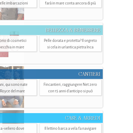
belle imbarcazioni
farà in mare conta ancora di più
BELLEZZA & BENESSERE
torio di cosmetici
Pelle dorata e protetta? Il segreto
specchia in mare
si cela in un’antica pietra Inca
CANTIERI
i, qui sono nate
Fincantieri, raggiungere Net zero
-Royce del mare
con 15 anni d'anticipo si può
CASE & ARREDI
ria-veliero dove
Il lettino barca a vela fa navigare