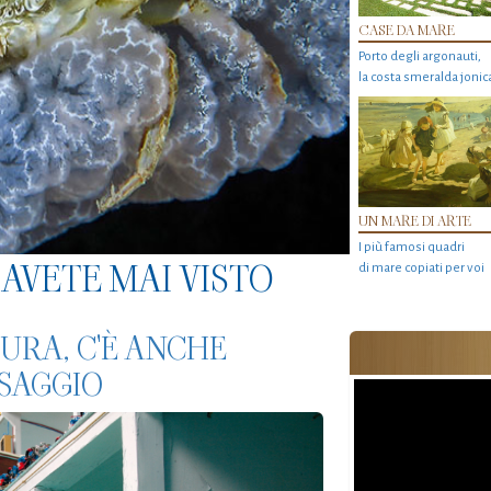
CASE DA MARE
Porto degli argonauti,
la costa smeralda jonic
UN MARE DI ARTE
I più famosi quadri
AVETE MAI VISTO
di mare copiati per voi
TURA, C'È ANCHE
SSAGGIO