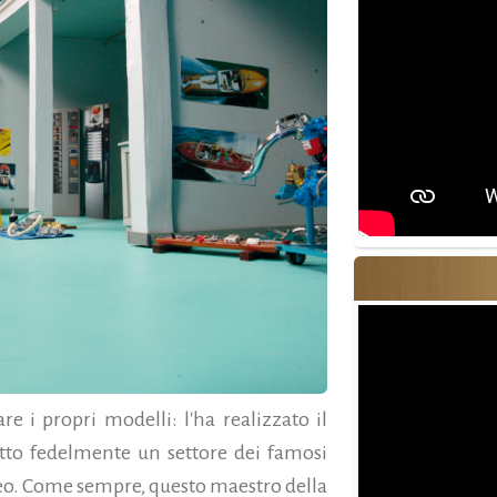
e i propri modelli: l'ha realizzato il
tto fedelmente un settore dei famosi
’Iseo. Come sempre, questo maestro della