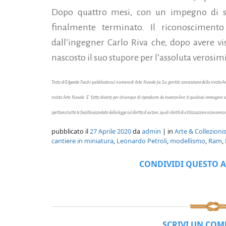
Dopo quattro mesi, con un impegno di se
finalmente terminato. Il riconoscimento
dall’ingegner Carlo Riva che, dopo avere vi
nascosto il suo stupore per l’assoluta verosim
Testo di Edgardo Facchi pubblicato sul numero di Arte Navale 54.
Su gentile concessione della rivista 
rivista Arte Navale. E' fatto divieto per chiunque di riprodurre da mareonline.it qualsiasi immagine
spettano tutte le facoltà accordate dalla legge sul diritto d'autore, quali i diritti di utilizzazione economica
pubblicato il
27 Aprile 2020
da
admin
| in
Arte & Collezion
cantiere in miniatura
,
Leonardo Petroli
,
modellismo
,
Ram
,
CONDIVIDI QUESTO A
SCRIVI UN CO