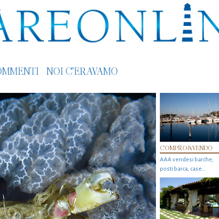
OMMENTI
NOI C'ERAVAMO
COMPRO&VENDO
AAA vendesi barche,
posti barca, case…