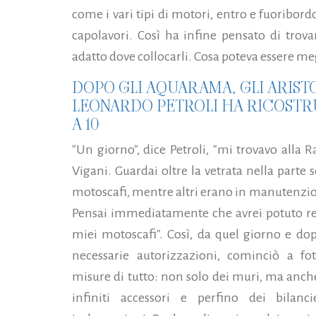
come i vari tipi di motori, entro e fuoribord
capolavori. Così ha infine pensato di trov
adatto dove collocarli. Cosa poteva essere meg
DOPO GLI AQUARAMA, GLI ARIST
LEONARDO PETROLI HA RICOSTRUI
A 10
"Un giorno", dice Petroli, "mi trovavo alla 
Vigani. Guardai oltre la vetrata nella parte 
motoscafi, mentre altri erano in manutenzione
Pensai immediatamente che avrei potuto real
miei motoscafi". Così, da quel giorno e do
necessarie autorizzazioni, cominciò a fo
misure di tutto: non solo dei muri, ma anche 
infiniti accessori e perfino dei bilanc