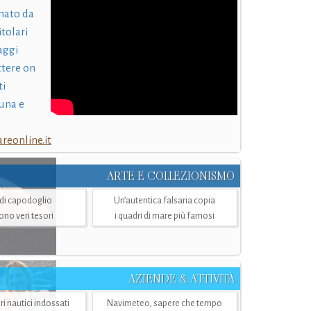
nato da
itolari
laggi
ttere on
ti
una e
eonline.it
ARTE E COLLEZIONISMO
i di capodoglio
Un’autentica falsaria copia
sono veri tesori
i quadri di mare più famosi
AZIENDE & ATTIVITÀ
ri nautici indossati
Navimeteo, sapere che tempo