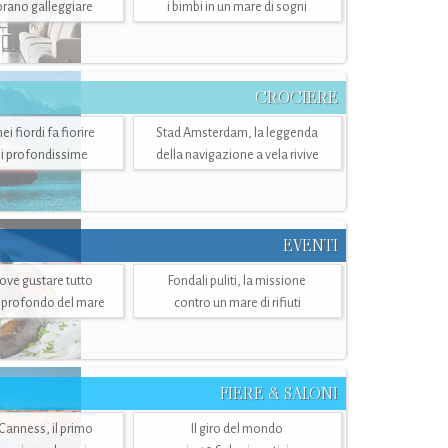
mbrano galleggiare
i bimbi in un mare di sogni
CROCIERE
i fiordi fa fiorire
Stad Amsterdam, la leggenda
i profondissime
della navigazione a vela rivive
EVENTI
dove gustare tutto
Fondali puliti, la missione
ù profondo del mare
contro un mare di rifiuti
FIERE & SALONI
 Canness, il primo
Il giro del mondo