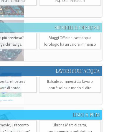
n si scorda mai
in 40 Saloni nautici
GIOIELLI & OROLOGI
ra più preziosa?
Maggi Officine, sott’acqua
ge chi naviga
l'orologio ha un valore immenso
LAVORI SULL’ACQUA
ventare hostess
Italsub: sommersi dal lavoro
ward di bordo
non è solo un modo di dire
LIBRI & FILM
 movie, il racconto
Libreria Mare di carta,
i “diventati attori”
per immergersi nella lettura