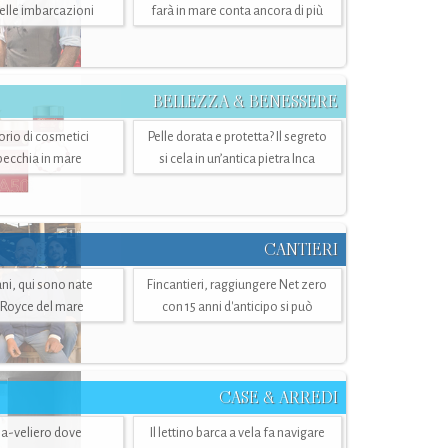
belle imbarcazioni
farà in mare conta ancora di più
BELLEZZA & BENESSERE
torio di cosmetici
Pelle dorata e protetta? Il segreto
specchia in mare
si cela in un’antica pietra Inca
CANTIERI
i, qui sono nate
Fincantieri, raggiungere Net zero
-Royce del mare
con 15 anni d'anticipo si può
CASE & ARREDI
ria-veliero dove
Il lettino barca a vela fa navigare