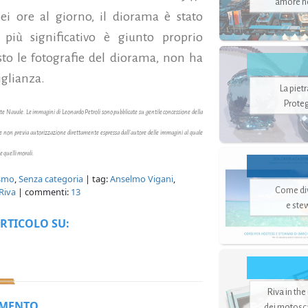
amore no
i ore al giorno, il diorama è stato
 più significativo è giunto proprio
sto le fotografie del diorama, non ha
iglianza.
La piet
Proteg
Arte Navale. Le immagini
di Leonardo Petroli
sono pubblicate su gentile concessione della
 se non previa autorizzazione direttamente espressa dall'autore delle immagini al quale
 e quelli morali.
ismo
,
Senza categoria
| tag:
Anselmo Vigani
,
Come di
Riva
| commenti:
13
e ste
RTICOLO SU:
Riva in the
MMENTO
dei motoscaf