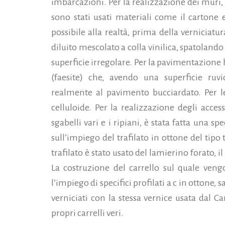
imbarcazioni. Per la realizzazione dei muri,
sono stati usati materiali come il cartone e
possibile alla realtà, prima della verniciatu
diluito mescolato a colla vinilica, spatolan
superficie irregolare. Per la pavimentazione 
(faesite) che, avendo una superficie ruvi
realmente al pavimento bucciardato. Per le
celluloide. Per la realizzazione degli access
sgabelli vari e i ripiani, è stata fatta una spe
sull’impiego del trafilato in ottone del tipo 
trafilato è stato usato del lamierino forato, il
La costruzione del carrello sul quale veng
l’impiego di specifici profilati a c in ottone, 
verniciati con la stessa vernice usata dal Ca
propri carrelli veri.