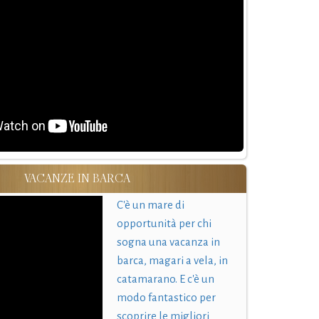
VACANZE IN BARCA
C'è un mare di
opportunità per chi
sogna una vacanza in
barca, magari a vela, in
catamarano. E c'è un
modo fantastico per
scoprire le migliori