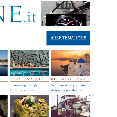
AREE TEMATICHE
CROCIERE&CHARTER
IDEE PER LA VACANZA
In crociera per single
Santorini, un sogno nato
s'incrocia l’amore?
da un’eruzione da incubo