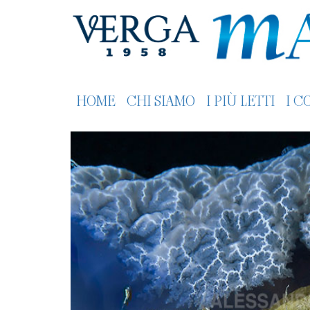
HOME
CHI SIAMO
I PIÙ LETTI
I C