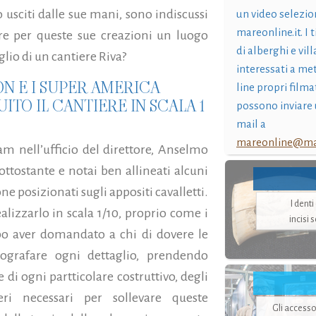
o usciti dalle sue mani, sono indiscussi
un video selezio
mareonline.it. I t
are per queste sue creazioni un luogo
di alberghi e vil
lio di un cantiere Riva?
interessati a me
ON E I SUPER AMERICA
line propri filma
TO IL CANTIERE IN SCALA 1
possono inviare 
mail a
mareonline@mar
Ram nell’ufficio del direttore, Anselmo
sottostante e notai ben allineati alcuni
 posizionati sugli appositi cavalletti.
I dent
izzarlo in scala 1/10, proprio come i
incisi 
po aver domandato a chi di dovere le
tografare ogni dettaglio, prendendo
di ogni partticolare costruttivo, degli
ieri necessari per sollevare queste
Gli accesso