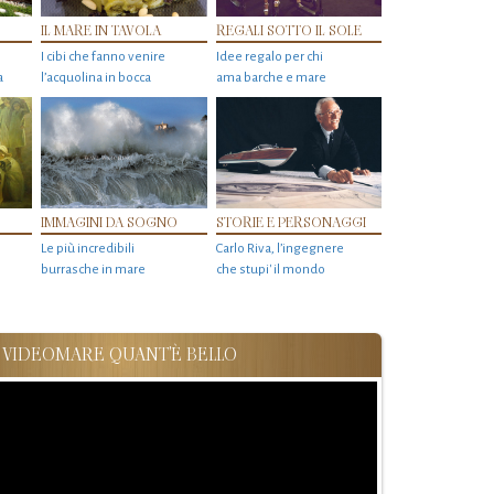
IL MARE IN TAVOLA
REGALI SOTTO IL SOLE
I cibi che fanno venire
Idee regalo per chi
a
l’acquolina in bocca
ama barche e mare
IMMAGINI DA SOGNO
STORIE E PERSONAGGI
Le più incredibili
Carlo Riva, l’ingegnere
burrasche in mare
che stupi' il mondo
VIDEOMARE QUANT'È BELLO