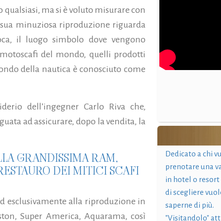
o qualsiasi, ma si è voluto misurare con
a sua minuziosa riproduzione riguarda
poca, il luogo simbolo dove vengono
si motoscafi del mondo, quelli prodotti
 mondo della nautica è conosciuto come
derio dell’ingegner Carlo Riva che,
guata ad assicurare, dopo la vendita, la
Dedicato a chi v
LLA GRANDISSIMA RAM,
prenotare una v
 RESTAURO DEI MITICI SCAFI
in hotel o resort
di scegliere vuol
ed esclusivamente alla riproduzione in
saperne di più.
iston, Super America, Aquarama, così
"Visitandolo" at