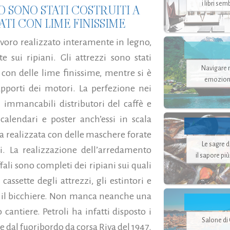
i libri se
O SONO STATI COSTRUITI A
TI CON LIME FINISSIME
avoro realizzato interamente in legno,
e sui ripiani. Gli attrezzi sono stati
Navigare ne
 con delle lime finissime, mentre si è
emozion
pporti dei motori. La perfezione nei
i immancabili distributori del caffè e
 calendari e poster anch’essi in scala
ata realizzata con delle maschere forate
Le sagre 
li. La realizzazione dell’arredamento
il sapore pi
fali sono completi dei ripiani sui quali
assette degli attrezzi, gli estintori e
n il bicchiere. Non manca neanche una
 cantiere. Petroli ha infatti disposto i
Salone di
re dal fuoribordo da corsa Riva del 1947.