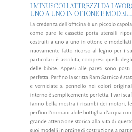
I MINUSCOLI ATTREZZI DA LAVOR
UNO A UNO IN OTTONE E MODELLA
La credenza dell’officina è un piccolo capol
come pure le cassette porta utensili ripost
costruiti a uno a uno in ottone e modellati
nuovamente fatto ricorso al legno per i su
particolari è assoluta, compresi quelli degl
delle bibite. Appesi alle pareti sono posti
perfetta. Perfino la scritta Ram Sarnico è st
e verniciate a pennello nei colori origina
interno è semplicemente perfetta. I vari scaf
fanno bella mostra i ricambi dei motori, le c
perfino l’immancabile bottiglia d’acqua co
grande attenzione storica alla vita di questo
suoi modelli in ordine di costruzione, a parti