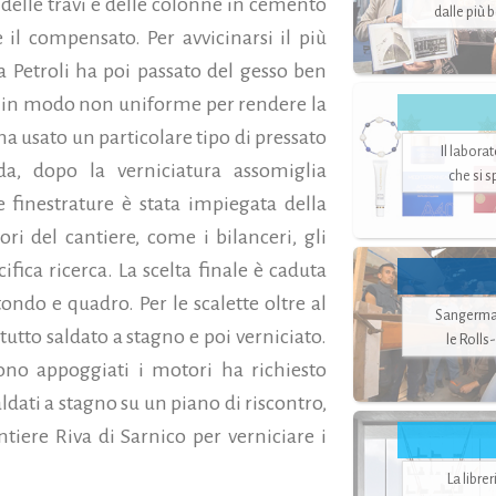
 delle travi e delle colonne in cemento
dalle più 
 il compensato. Per avvicinarsi il più
ra Petroli ha poi passato del gesso ben
do in modo non uniforme per rendere la
ha usato un particolare tipo di pressato
Il labora
da, dopo la verniciatura assomiglia
che si 
 finestrature è stata impiegata della
ori del cantiere, come i bilanceri, gli
cifica ricerca. La scelta finale è caduta
tondo e quadro. Per le scalette oltre al
Sangerman
 tutto saldato a stagno e poi verniciato.
le Rolls
ono appoggiati i motori ha richiesto
saldati a stagno su un piano di riscontro,
ntiere Riva di Sarnico per verniciare i
La libre