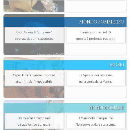
MONDO SOMMERSO
Capo Galera, la "prigione"
Immersioni nei relitti:
sognata da ogni subacqueo
questa è profonda 150 anni
MUSEI
Capo Horn fa rivivere imprese
La Spezia. per navigare
ai confini dell’impossibile
nella storia della Marina
NONSOLOMARE
Per chi ama arrampicare
Il Mare della Tranquillità?
a strapiombo sul mare
Non serve andare sulla Luna