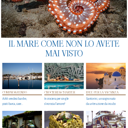
IL MARE COME NON LO AVETE
MAI VISTO
COMPRO&VENDO
CROCIERE&CHARTER
IDEE PER LA VACANZA
AAA vendesi barche,
In crociera per single
Santorini, un sogno nato
posti barca, case…
s'incrocia l’amore?
da un’eruzione da incubo