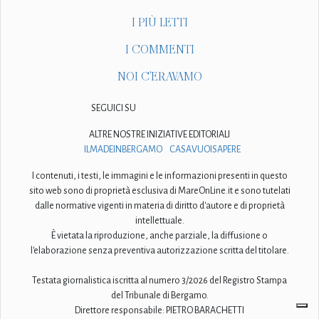
I PIÙ LETTI
I COMMENTI
NOI C'ERAVAMO
SEGUICI SU
ALTRE NOSTRE INIZIATIVE EDITORIALI
ILMADEINBERGAMO
CASAVUOISAPERE
I contenuti, i testi, le immagini e le informazioni presenti in questo
sito web sono di proprietà esclusiva di MareOnLine.it e sono tutelati
dalle normative vigenti in materia di diritto d'autore e di proprietà
intellettuale.
È vietata la riproduzione, anche parziale, la diffusione o
l'elaborazione senza preventiva autorizzazione scritta del titolare.
Testata giornalistica iscritta al numero 3/2026 del Registro Stampa
del Tribunale di Bergamo.
Direttore responsabile: PIETRO BARACHETTI