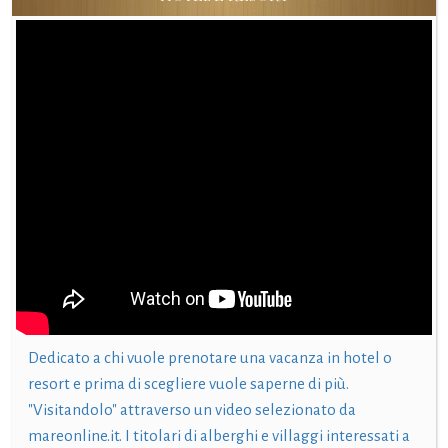
Dedicato a chi vuole prenotare una vacanza in hotel o
resort e prima di scegliere vuole saperne di più.
"Visitandolo" attraverso un video selezionato da
mareonline.it. I titolari di alberghi e villaggi interessati a