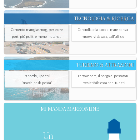
TECNOLOGIA & RICERCA
Cemento mangiasmog, per avere
Controllate la barca al mare senza
porti più puliti e meno inquinati
muovervi da casa, dall’ufficio
TURISMO & ATTRAZIONI
Trabocchi, i pontili
Portovenere, il borgo di pescatori
"macchine da pesca"
irresistibile esca per i turisti
MI MANDA MAREONLINE
Un