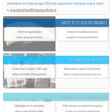
mettere on line propri filmati possono inviare una e mail
a
mareonline@mareonline.it
ARTE E COLLEZIONISMO
I denti di capodoglio
Un’autentica falsaria copia
incisi sono veri tesori
i quadri di mare più famosi
AZIENDE & ATTIVITÀ
Gli accessori nautici indossati
Navimeteo, sapere che tempo
dalle più belle imbarcazioni
farà in mare conta ancora di più
BELLEZZA & BENESSERE
Il laboratorio di cosmetici
Pelle dorata e protetta? Il segreto
che si specchia in mare
si cela in un’antica pietra Inca