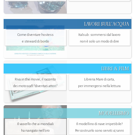
LAVORI SULL’ACQUA
Come diventare hostess
Italsub: sommersi dal lavoro
e steward di bordo
non è solo un modo di dire
LIBRI & FILM
Riva in the movie, il racconto
Libreria Mare di carta,
dei motoscafi “diventati attori”
per immergersi nella lettura
MODELLISMO
Il vascello che ai mondiali
Il modellino di nave irripetibile?
ha navigato nell’oro
Per costruirlo sono serviti 47 anni