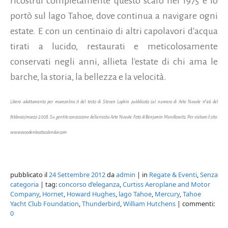
ricostruì completamente questo scafo nel 1975 e lo
portò sul lago Tahoe, dove continua a navigare ogni
estate. E con un centinaio di altri capolavori d'acqua
tirati a lucido, restaurati e meticolosamente
conservati negli anni, allieta l'estate di chi ama le
barche, la storia, la bellezza e la velocità.
Libero adattamento per mareonline.it del testo di Steven Lapkin pubblicato sul numero di Arte Navale n°46 del
febbraio/marzo 2008. Su gentile concessione della rivista Arte Navale. Foto di Benjamin Mendlowitz. Per visitare il sito:
www.woodenboatscalendar.com
pubblicato il
24 Settembre 2012
da
admin
| in
Regate & Eventi
,
Senza
categoria
| tag:
concorso d’eleganza
,
Curtiss Aeroplane and Motor
Company
,
Hornet
,
Howard Hughes
,
lago Tahoe
,
Mercury
,
Tahoe
Yacht Club Foundation
,
Thunderbird
,
William Hutchens
| commenti:
0