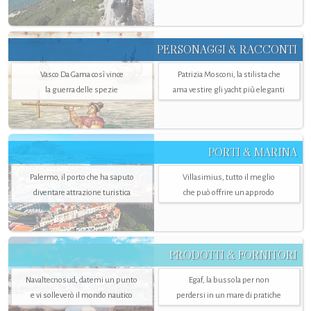
PERSONAGGI & RACCONTI
Vasco Da Gama così vince
Patrizia Mosconi, la stilista che
la guerra delle spezie
ama vestire gli yacht più eleganti
PORTI & MARINA
Palermo, il porto che ha saputo
Villasimius, tutto il meglio
diventare attrazione turistica
che può offrire un approdo
PRODOTTI & FORNITORI
Navaltecnosud, datemi un punto
Egaf, la bussola per non
e vi solleverò il mondo nautico
perdersi in un mare di pratiche