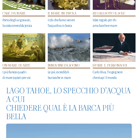
CASE DA MARE
IL MARE IN TAVOLA
REGALI SOTTO IL SOLE
Porto degli argonauti,
I cibi che fanno venire
Idee regalo per chi
la costa smeralda jonica
l’acquolina in bocca
ama barche e mare
UN MARE DI ARTE
IMMAGINI DA SOGNO
STORIE E PERSONAGGI
I più famosi quadri
Le più incredibili
Carlo Riva, l’ingegnere
di mare copiati per voi
burrasche in mare
che stupi' il mondo
LAGO TAHOE, LO SPECCHIO D'ACQUA
A CUI
CHIEDERE QUAL È LA BARCA PIÙ
BELLA