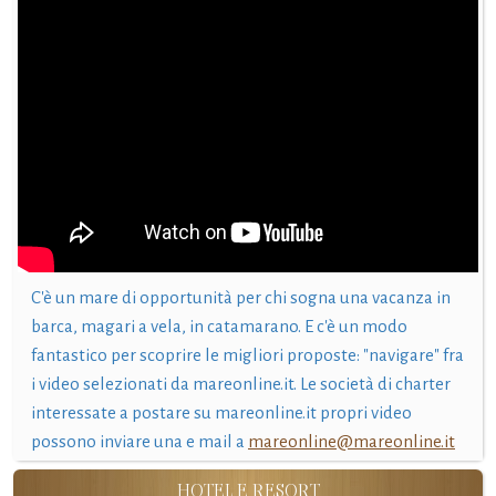
C'è un mare di opportunità per chi sogna una vacanza in
barca, magari a vela, in catamarano. E c'è un modo
fantastico per scoprire le migliori proposte: "navigare" fra
i video selezionati da mareonline.it. Le società di charter
interessate a postare su mareonline.it propri video
possono inviare una e mail a
mareonline@mareonline.it
HOTEL E RESORT