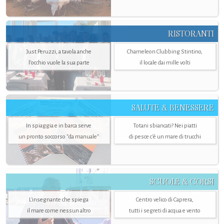
RISTORANTI
Just Peruzzi, a tavola anche
Chameleon Clubbing Stintino,
l’occhio vuole la sua parte
il locale dai mille volti
SALUTE & BENESSERE
In spiaggia e in barca serve
Totani sbiancati? Nei piatti
un pronto soccorso "da manuale"
di pesce c'è un mare di trucchi
SCUOLE & CORSI
L'insegnante che spiega
Centro velico di Caprera,
il mare come nessun altro
tutti i segreti di acqua e vento