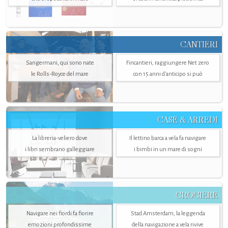
CANTIERI
Sangermani, qui sono nate
Fincantieri, raggiungere Net zero
le Rolls-Royce del mare
con 15 anni d'anticipo si può
CASE & ARREDI
La libreria-veliero dove
Il lettino barca a vela fa navigare
i libri sembrano galleggiare
i bimbi in un mare di sogni
CROCIERE
Navigare nei fiordi fa fiorire
Stad Amsterdam, la leggenda
emozioni profondissime
della navigazione a vela rivive