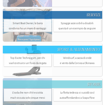
SERVIZI
Smart Boat Owner, la barca
Spiagge accessibili a disabili:
condivisa ha un mare di vantaggi
questa è un esempio da seguire
SPORT & ALLENAMENTO
Top Excite Technogym, per chi
Windsurf, a caccia di onde
vuol costruirsi un fisico da regata
e vento dalla Corsica a Okinawa
STORIE
L’isola che non c'è è esistita
La flotta tedesca si suicidò così
ma è vissuta solo cinque mesi
autoaffondandosi a Scapa Flow