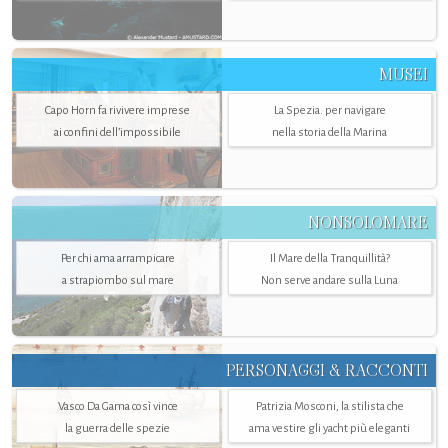
MUSEI
Capo Horn fa rivivere imprese
La Spezia. per navigare
ai confini dell’impossibile
nella storia della Marina
NONSOLOMARE
Per chi ama arrampicare
Il Mare della Tranquillità?
a strapiombo sul mare
Non serve andare sulla Luna
PERSONAGGI & RACCONTI
Vasco Da Gama così vince
Patrizia Mosconi, la stilista che
la guerra delle spezie
ama vestire gli yacht più eleganti