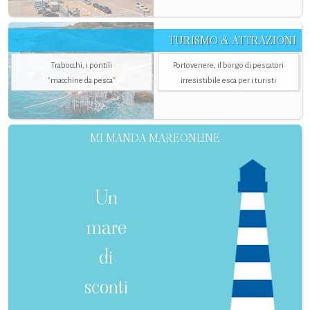
TURISMO & ATTRAZIONI
Trabocchi, i pontili
Portovenere, il borgo di pescatori
"macchine da pesca"
irresistibile esca per i turisti
MI MANDA MAREONLINE
Un
mare
di
sconti