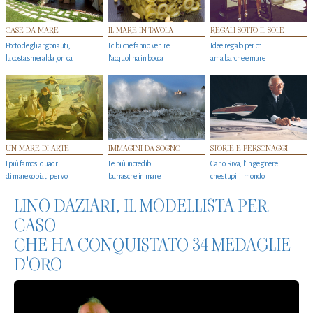
CASE DA MARE
IL MARE IN TAVOLA
REGALI SOTTO IL SOLE
Porto degli argonauti,
I cibi che fanno venire
Idee regalo per chi
la costa smeralda jonica
l’acquolina in bocca
ama barche e mare
UN MARE DI ARTE
IMMAGINI DA SOGNO
STORIE E PERSONAGGI
I più famosi quadri
Le più incredibili
Carlo Riva, l’ingegnere
di mare copiati per voi
burrasche in mare
che stupi' il mondo
LINO DAZIARI, IL MODELLISTA PER
CASO
CHE HA CONQUISTATO 34 MEDAGLIE
D'ORO