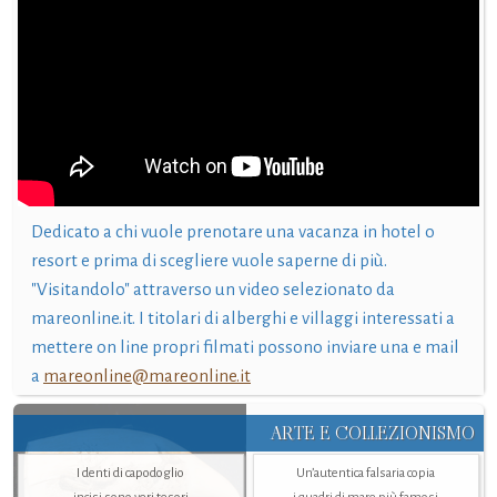
Dedicato a chi vuole prenotare una vacanza in hotel o
resort e prima di scegliere vuole saperne di più.
"Visitandolo" attraverso un video selezionato da
mareonline.it. I titolari di alberghi e villaggi interessati a
mettere on line propri filmati possono inviare una e mail
a
mareonline@mareonline.it
ARTE E COLLEZIONISMO
I denti di capodoglio
Un’autentica falsaria copia