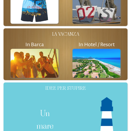
LA VACANZA
In Barca
In Hotel / Resort
IDEE PER STUPIRE
Un
mare