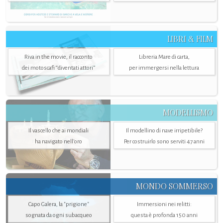
LIBRI & FILM
Riva in the movie, il racconto
Libreria Mare di carta,
dei motoscafi “diventati attori”
per immergersi nella lettura
MODELLISMO
Il vascello che ai mondiali
Il modellino di nave irripetibile?
ha navigato nell’oro
Per costruirlo sono serviti 47 anni
MONDO SOMMERSO
Capo Galera, la "prigione"
Immersioni nei relitti:
sognata da ogni subacqueo
questa è profonda 150 anni