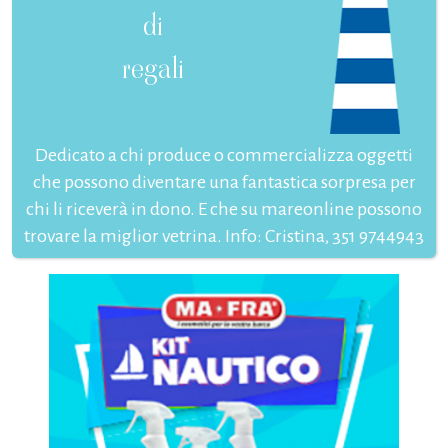
di
regali
Dedicato a chi produce o commercializza oggetti
che possono diventare una fantastica sorpresa per
chi li riceverà in dono. E che su mareonline possono
trovare la miglior vetrina. Info: Cristina, 351 9744943