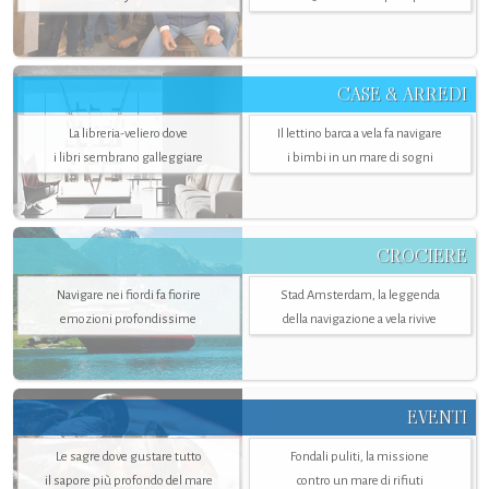
CASE & ARREDI
La libreria-veliero dove
Il lettino barca a vela fa navigare
i libri sembrano galleggiare
i bimbi in un mare di sogni
CROCIERE
Navigare nei fiordi fa fiorire
Stad Amsterdam, la leggenda
emozioni profondissime
della navigazione a vela rivive
EVENTI
Le sagre dove gustare tutto
Fondali puliti, la missione
il sapore più profondo del mare
contro un mare di rifiuti