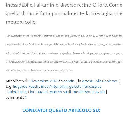
inossidabile, l’alluminio, diverse resine. O l'oro. Come
quello di cui è fatta puntualmente la medaglia che
mette al collo.
Libero adattamento per mareonline.it del testo di Edgardo Facchi pubblicato sul numero 46 di Arte Navale. Su gentile
concessione della rivista Arte Navale. Le immagini di Eros Antonellini e Matteo Sauli sono pubblicate su gentile concessione
della rivista Arte Navale. E' fatto divieto per chiunque di riprodurre da mareonline.it qualsiasi immagine se non previa
autorizzazione direttamente espressa dall'autore delle immagini al quale spettano tutte le facoltà accordate dalla legge sul
diritto d'autore, quali i diritti di utilizzazione economica e quelli morali.
pubblicato il
3 Novembre 2018
da
admin
| in
Arte & Collezionismo
|
tag:
Edgardo Facchi
,
Eros Antonellini
,
goletta francese La
Toulonnaise
,
Lino Daziari
,
Matteo Sauli
,
modellismo navale
|
commenti:
1
CONDIVIDI QUESTO ARTICOLO SU: