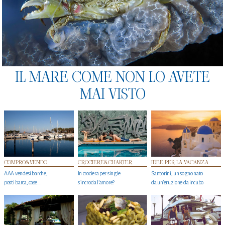
IL MARE COME NON LO AVETE
MAI VISTO
COMPRO&VENDO
CROCIERE&CHARTER
IDEE PER LA VACANZA
AAA vendesi barche,
In crociera per single
Santorini, un sogno nato
posti barca, case…
s'incrocia l’amore?
da un’eruzione da incubo