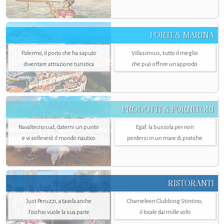
PORTI & MARINA
Palermo, il porto che ha saputo
Villasimius, tutto il meglio
diventare attrazione turistica
che può offrire un approdo
PRODOTTI & FORNITORI
Navaltecnosud, datemi un punto
Egaf, la bussola per non
e vi solleverò il mondo nautico
perdersi in un mare di pratiche
RISTORANTI
Just Peruzzi, a tavola anche
Chameleon Clubbing Stintino,
l’occhio vuole la sua parte
il locale dai mille volti