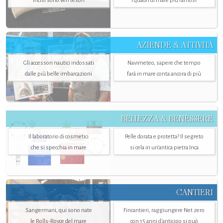
incisi sono veri tesori
i quadri di mare più famosi
AZIENDE & ATTIVITÀ
Gli accessori nautici indossati
Navimeteo, sapere che tempo
dalle più belle imbarcazioni
farà in mare conta ancora di più
BELLEZZA & BENESSERE
Il laboratorio di cosmetici
Pelle dorata e protetta? Il segreto
che si specchia in mare
si cela in un’antica pietra Inca
CANTIERI
Sangermani, qui sono nate
Fincantieri, raggiungere Net zero
le Rolls-Royce del mare
con 15 anni d'anticipo si può