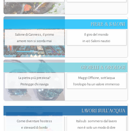
FIERE & SALONI
Salone di Canness, il primo
Il giro del mondo
amore non si scorda mai
in 40 Saloni nautici
GIOIELLI & OROLOGI
La pietra più preziosa?
Maggi Officine, sott’acqua
Protegge chi naviga
l'orologio ha un valore immenso
LAVORI SULL’ACQUA
Come diventare hostess
Italsub: sommersi dal lavoro
e steward di bordo
non è solo un modo di dire