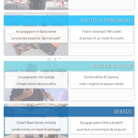
SALUTE & BENESSERE
In spiaggia e in barca serve
Totani sbiancati? Nei piatti
un pronto soccorso "da manuale"
di pesce c'è un mare di trucchi
SCUOLE & CORSI
L'insegnante che spiega
Centro velico di Caprera,
il mare come nessun altro
tutti i segreti di acqua e vento
SERVIZI
Smart Boat Owner, la barca
Spiagge accessibili a disabili:
condivisa ha un mare di vantaggi
questa è un esempio da seguire