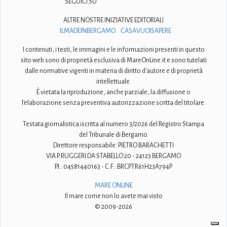
SEGUICI SU
ALTRE NOSTRE INIZIATIVE EDITORIALI
ILMADEINBERGAMO
CASAVUOISAPERE
I contenuti, i testi, le immagini e le informazioni presenti in questo
sito web sono di proprietà esclusiva di MareOnLine.it e sono tutelati
dalle normative vigenti in materia di diritto d'autore e di proprietà
intellettuale.
È vietata la riproduzione, anche parziale, la diffusione o
l'elaborazione senza preventiva autorizzazione scritta del titolare.
Testata giornalistica iscritta al numero 3/2026 del Registro Stampa
del Tribunale di Bergamo.
Direttore responsabile: PIETRO BARACHETTI
VIA P. RUGGERI DA STABELLO 20 - 24123 BERGAMO
P.I.: 04581440163 - C.F.: BRCPTR61H23A794P
MARE ONLINE
Il mare come non lo avete mai visto
© 2009-2026