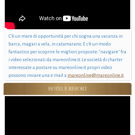
C'è un mare di opportunità per chi sogna una vacanza in
barca, magari a vela, in catamarano. E c'è un modo
fantastico per scoprire le migliori proposte: "navigare" fra
i video selezionati da mareonline.it. Le società di charter
interessate a postare su mareonline.it propri video
possono inviare una e mail a
mareonline@mareonline.it
HOTEL E RESORT