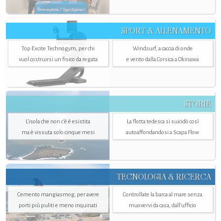
SPORT & ALLENAMENTO
Top Excite Technogym, per chi
Windsurf, a caccia di onde
vuol costruirsi un fisico da regata
e vento dalla Corsica a Okinawa
STORIE
L’isola che non c'è è esistita
La flotta tedesca si suicidò così
ma è vissuta solo cinque mesi
autoaffondandosi a Scapa Flow
TECNOLOGIA & RICERCA
Cemento mangiasmog, per avere
Controllate la barca al mare senza
porti più puliti e meno inquinati
muovervi da casa, dall’ufficio