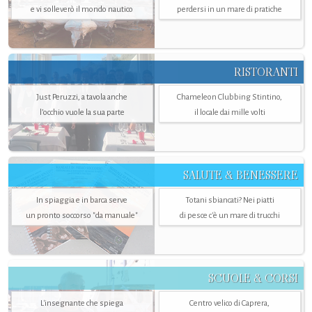
e vi solleverò il mondo nautico
perdersi in un mare di pratiche
RISTORANTI
Just Peruzzi, a tavola anche
Chameleon Clubbing Stintino,
l’occhio vuole la sua parte
il locale dai mille volti
SALUTE & BENESSERE
In spiaggia e in barca serve
Totani sbiancati? Nei piatti
un pronto soccorso "da manuale"
di pesce c'è un mare di trucchi
SCUOLE & CORSI
L'insegnante che spiega
Centro velico di Caprera,