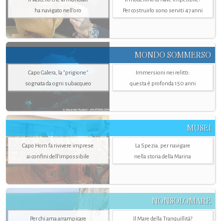
ha navigato nell’oro
Per costruirlo sono serviti 47 anni
MONDO SOMMERSO
Capo Galera, la "prigione"
Immersioni nei relitti:
sognata da ogni subacqueo
questa è profonda 150 anni
MUSEI
Capo Horn fa rivivere imprese
La Spezia. per navigare
ai confini dell’impossibile
nella storia della Marina
NONSOLOMARE
Per chi ama arrampicare
Il Mare della Tranquillità?