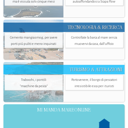
ma è vissuta solo cinque mesi
autoaffondandosi a Scapa Flow
TECNOLOGIA & RICERCA
Cemento mangiasmog, per avere
Controllate la barca al mare senza
porti più puliti e meno inquinati
muovervi da casa, dall’ufficio
TURISMO & ATTRAZIONI
Trabocchi, i pontili
Portovenere, il borgo di pescatori
"macchine da pesca"
irresistibile esca per i turisti
MI MANDA MAREONLINE