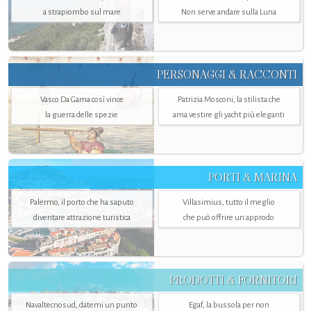
a strapiombo sul mare
Non serve andare sulla Luna
PERSONAGGI & RACCONTI
Vasco Da Gama così vince
Patrizia Mosconi, la stilista che
la guerra delle spezie
ama vestire gli yacht più eleganti
PORTI & MARINA
Palermo, il porto che ha saputo
Villasimius, tutto il meglio
diventare attrazione turistica
che può offrire un approdo
PRODOTTI & FORNITORI
Navaltecnosud, datemi un punto
Egaf, la bussola per non