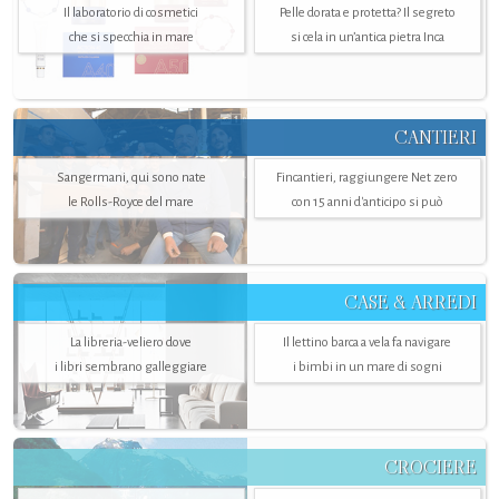
Il laboratorio di cosmetici
Pelle dorata e protetta? Il segreto
che si specchia in mare
si cela in un’antica pietra Inca
CANTIERI
Sangermani, qui sono nate
Fincantieri, raggiungere Net zero
le Rolls-Royce del mare
con 15 anni d'anticipo si può
CASE & ARREDI
La libreria-veliero dove
Il lettino barca a vela fa navigare
i libri sembrano galleggiare
i bimbi in un mare di sogni
CROCIERE