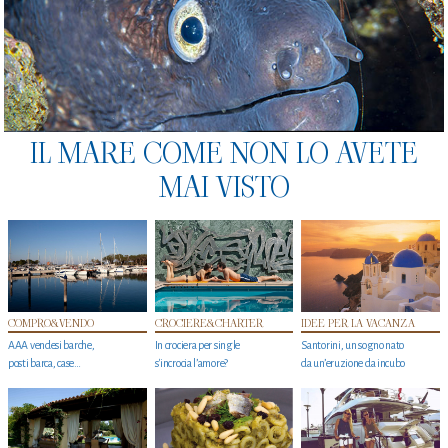
IL MARE COME NON LO AVETE
MAI VISTO
COMPRO&VENDO
CROCIERE&CHARTER
IDEE PER LA VACANZA
AAA vendesi barche,
In crociera per single
Santorini, un sogno nato
posti barca, case…
s'incrocia l’amore?
da un’eruzione da incubo