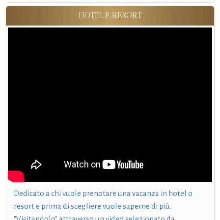
HOTEL E RESORT
Dedicato a chi vuole prenotare una vacanza in hotel o
resort e prima di scegliere vuole saperne di più.
"Visitandolo" attraverso un video selezionato da