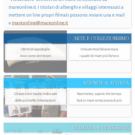
mareonline.it. I titolari di alberghi e villaggi interessati a
mettere on line propri filmati possono inviare una e mail
a
mareonline@mareonline.it
ARTE E COLLEZIONISMO
I denti di capodoglio
Un’autentica falsaria copia
incisi sono veri tesori
i quadri di mare più famosi
AZIENDE & ATTIVITÀ
Gli accessori nautici indossati
Navimeteo, sapere che tempo
dalle più belle imbarcazioni
farà in mare conta ancora di più
BELLEZZA & BENESSERE