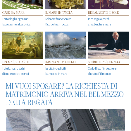
CASE DA MARE
IL MARE IN TAVOLA
REGALI SOTTO IL SOLE
Porto degli argonauti,
I cibi che fanno venire
Idee regalo per chi
la costa smeralda jonica
l’acquolina in bocca
ama barche e mare
UN MARE DI ARTE
IMMAGINI DA SOGNO
STORIE E PERSONAGGI
I più famosi quadri
Le più incredibili
Carlo Riva, l’ingegnere
di mare copiati per voi
burrasche in mare
che stupi' il mondo
MI VUOI SPOSARE? LA RICHIESTA DI
MATRIMONIO ARRIVA NEL BEL MEZZO
DELLA REGATA