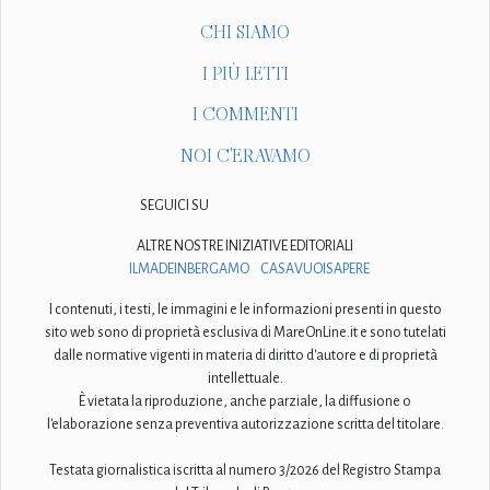
CHI SIAMO
I PIÙ LETTI
I COMMENTI
NOI C'ERAVAMO
SEGUICI SU
ALTRE NOSTRE INIZIATIVE EDITORIALI
ILMADEINBERGAMO
CASAVUOISAPERE
I contenuti, i testi, le immagini e le informazioni presenti in questo
sito web sono di proprietà esclusiva di MareOnLine.it e sono tutelati
dalle normative vigenti in materia di diritto d'autore e di proprietà
intellettuale.
È vietata la riproduzione, anche parziale, la diffusione o
l'elaborazione senza preventiva autorizzazione scritta del titolare.
Testata giornalistica iscritta al numero 3/2026 del Registro Stampa