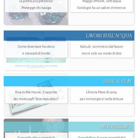
La pietra più preziosa?
Maggi Officine, sott’acqua
Protegge chi naviga
l'orologio ha un valore immenso
LAVORI SULL’ACQUA
Come diventare hostess
Italsub: sommersi dal lavoro
e steward di bordo
non è solo un modo di dire
LIBRI & FILM
Riva in the movie, il racconto
Libreria Mare di carta,
dei motoscafi “diventati attori”
per immergersi nella lettura
MODELLISMO
Il vascello che ai mondiali
Il modellino di nave irripetibile?