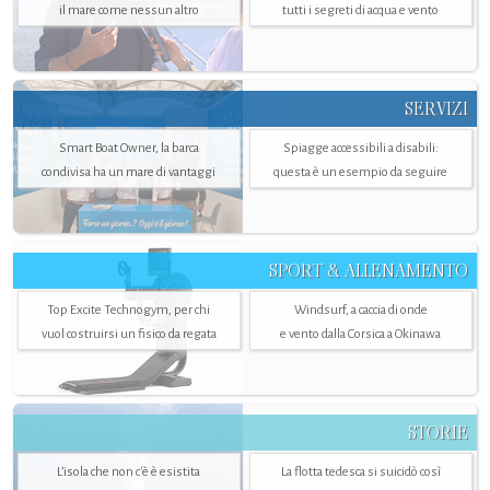
il mare come nessun altro
tutti i segreti di acqua e vento
SERVIZI
Smart Boat Owner, la barca
Spiagge accessibili a disabili:
condivisa ha un mare di vantaggi
questa è un esempio da seguire
SPORT & ALLENAMENTO
Top Excite Technogym, per chi
Windsurf, a caccia di onde
vuol costruirsi un fisico da regata
e vento dalla Corsica a Okinawa
STORIE
L’isola che non c'è è esistita
La flotta tedesca si suicidò così