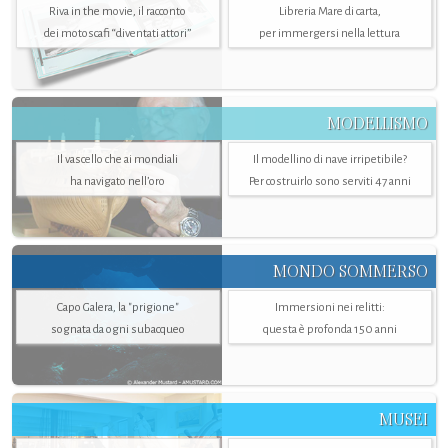
Riva in the movie, il racconto
Libreria Mare di carta,
dei motoscafi “diventati attori”
per immergersi nella lettura
MODELLISMO
Il vascello che ai mondiali
Il modellino di nave irripetibile?
ha navigato nell’oro
Per costruirlo sono serviti 47 anni
MONDO SOMMERSO
Capo Galera, la "prigione"
Immersioni nei relitti:
sognata da ogni subacqueo
questa è profonda 150 anni
MUSEI