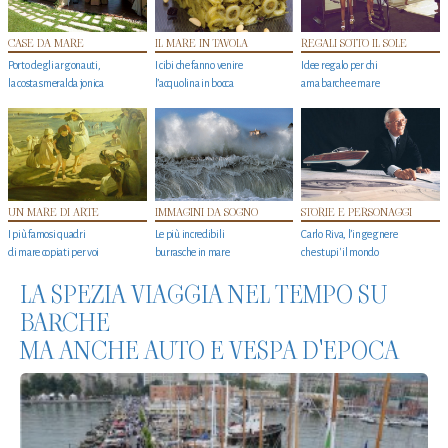
CASE DA MARE
IL MARE IN TAVOLA
REGALI SOTTO IL SOLE
Porto degli argonauti,
I cibi che fanno venire
Idee regalo per chi
la costa smeralda jonica
l’acquolina in bocca
ama barche e mare
UN MARE DI ARTE
IMMAGINI DA SOGNO
STORIE E PERSONAGGI
I più famosi quadri
Le più incredibili
Carlo Riva, l’ingegnere
di mare copiati per voi
burrasche in mare
che stupi' il mondo
LA SPEZIA VIAGGIA NEL TEMPO SU
BARCHE
MA ANCHE AUTO E VESPA D'EPOCA