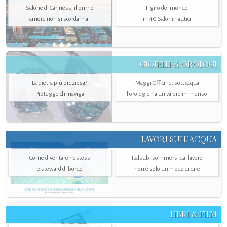
Salone di Canness, il primo
Il giro del mondo
amore non si scorda mai
in 40 Saloni nautici
GIOIELLI & OROLOGI
La pietra più preziosa?
Maggi Officine, sott’acqua
Protegge chi naviga
l'orologio ha un valore immenso
LAVORI SULL’ACQUA
Come diventare hostess
Italsub: sommersi dal lavoro
e steward di bordo
non è solo un modo di dire
LIBRI & FILM