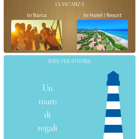
LA VACANZA
In Barca
In Hotel / Resort
IDEE PER STUPIRE
Un
mare
di
regali