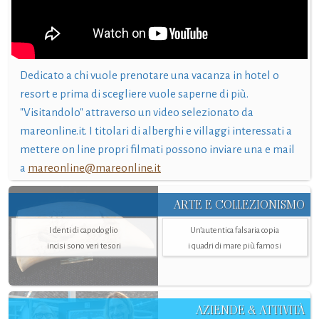
Dedicato a chi vuole prenotare una vacanza in hotel o
resort e prima di scegliere vuole saperne di più.
"Visitandolo" attraverso un video selezionato da
mareonline.it. I titolari di alberghi e villaggi interessati a
mettere on line propri filmati possono inviare una e mail
a
mareonline@mareonline.it
ARTE E COLLEZIONISMO
I denti di capodoglio
Un’autentica falsaria copia
incisi sono veri tesori
i quadri di mare più famosi
AZIENDE & ATTIVITÀ