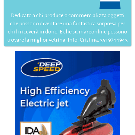
Dedicato a chi produce o commercializza oggetti
che possono diventare una fantastica sorpresa per
chi li riceverà in dono. E che su mareonline possono
trovare la miglior vetrina. Info: Cristina, 351 9744943