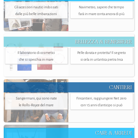
Gli accessori nautici indossati
Navimeteo, sapere che tempo
dalle più belle imbarcazioni
farà in mare conta ancora di più
BELLEZZA & BENESSERE
Il laboratorio di cosmetici
Pelle dorata e protetta? Il segreto
che si specchia in mare
si cela in un’antica pietra Inca
CANTIERI
Sangermani, qui sono nate
Fincantieri, raggiungere Net zero
le Rolls-Royce del mare
con 15 anni d'anticipo si può
CASE & ARREDI