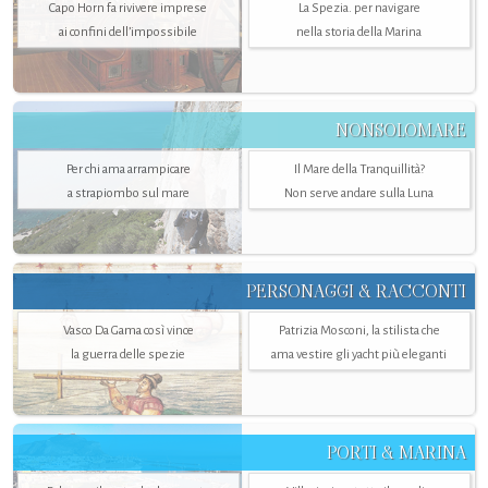
Capo Horn fa rivivere imprese
La Spezia. per navigare
ai confini dell’impossibile
nella storia della Marina
NONSOLOMARE
Per chi ama arrampicare
Il Mare della Tranquillità?
a strapiombo sul mare
Non serve andare sulla Luna
PERSONAGGI & RACCONTI
Vasco Da Gama così vince
Patrizia Mosconi, la stilista che
la guerra delle spezie
ama vestire gli yacht più eleganti
PORTI & MARINA