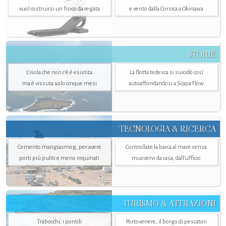
vuol costruirsi un fisico da regata
e vento dalla Corsica a Okinawa
STORIE
L’isola che non c'è è esistita
La flotta tedesca si suicidò così
ma è vissuta solo cinque mesi
autoaffondandosi a Scapa Flow
TECNOLOGIA & RICERCA
Cemento mangiasmog, per avere
Controllate la barca al mare senza
porti più puliti e meno inquinati
muovervi da casa, dall’ufficio
TURISMO & ATTRAZIONI
Trabocchi, i pontili
Portovenere, il borgo di pescatori