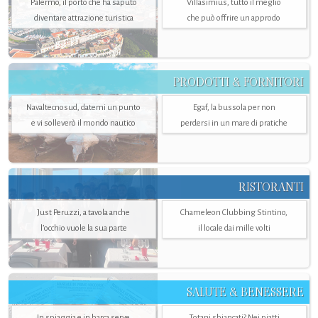
Palermo, il porto che ha saputo
Villasimius, tutto il meglio
diventare attrazione turistica
che può offrire un approdo
PRODOTTI & FORNITORI
Navaltecnosud, datemi un punto
Egaf, la bussola per non
e vi solleverò il mondo nautico
perdersi in un mare di pratiche
RISTORANTI
Just Peruzzi, a tavola anche
Chameleon Clubbing Stintino,
l’occhio vuole la sua parte
il locale dai mille volti
SALUTE & BENESSERE
In spiaggia e in barca serve
Totani sbiancati? Nei piatti