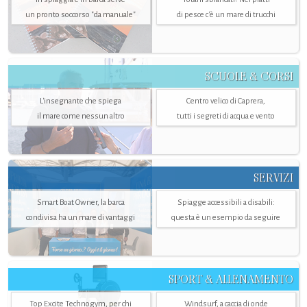
un pronto soccorso "da manuale"
di pesce c'è un mare di trucchi
SCUOLE & CORSI
L'insegnante che spiega
Centro velico di Caprera,
il mare come nessun altro
tutti i segreti di acqua e vento
SERVIZI
Smart Boat Owner, la barca
Spiagge accessibili a disabili:
condivisa ha un mare di vantaggi
questa è un esempio da seguire
SPORT & ALLENAMENTO
Top Excite Technogym, per chi
Windsurf, a caccia di onde