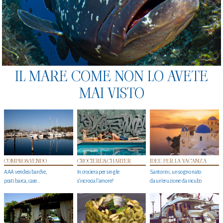
IL MARE COME NON LO AVETE
MAI VISTO
COMPRO&VENDO
CROCIERE&CHARTER
IDEE PER LA VACANZA
AAA vendesi barche,
In crociera per single
Santorini, un sogno nato
posti barca, case…
s'incrocia l’amore?
da un’eruzione da incubo