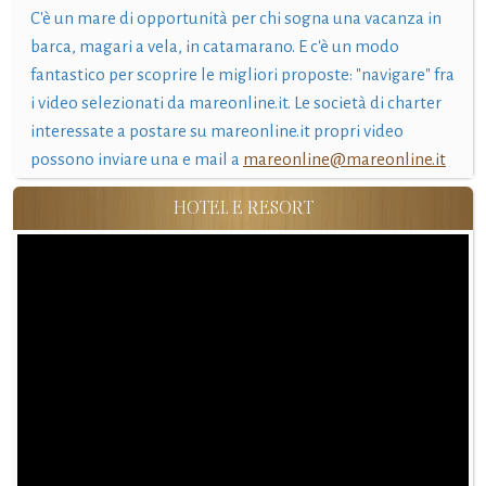
C'è un mare di opportunità per chi sogna una vacanza in
barca, magari a vela, in catamarano. E c'è un modo
fantastico per scoprire le migliori proposte: "navigare" fra
i video selezionati da mareonline.it. Le società di charter
interessate a postare su mareonline.it propri video
possono inviare una e mail a
mareonline@mareonline.it
HOTEL E RESORT