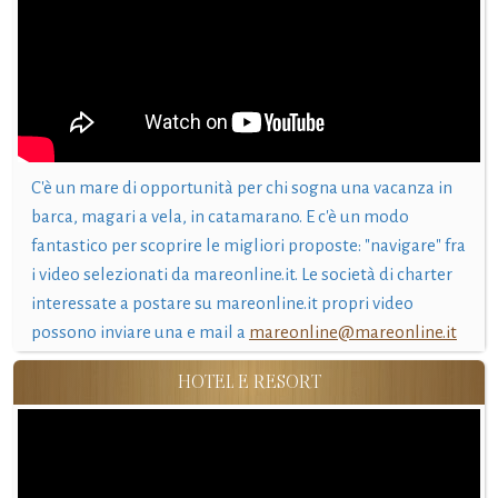
C'è un mare di opportunità per chi sogna una vacanza in
barca, magari a vela, in catamarano. E c'è un modo
fantastico per scoprire le migliori proposte: "navigare" fra
i video selezionati da mareonline.it. Le società di charter
interessate a postare su mareonline.it propri video
possono inviare una e mail a
mareonline@mareonline.it
HOTEL E RESORT