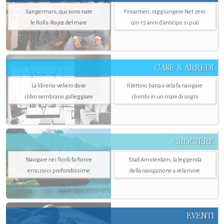
Sangermani, qui sono nate
Fincantieri, raggiungere Net zero
le Rolls-Royce del mare
con 15 anni d'anticipo si può
CASE & ARREDI
La libreria-veliero dove
Il lettino barca a vela fa navigare
i libri sembrano galleggiare
i bimbi in un mare di sogni
CROCIERE
Navigare nei fiordi fa fiorire
Stad Amsterdam, la leggenda
emozioni profondissime
della navigazione a vela rivive
EVENTI