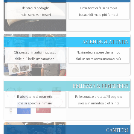
I denti di capodoglio
Un’autentica falsaria copia
incisi sono veri tesori
i quadri di mare più famosi
AZIENDE & ATTIVITÀ
Gli accessori nautici indossati
Navimeteo, sapere che tempo
dalle più belle imbarcazioni
farà in mare conta ancora di più
BELLEZZA & BENESSERE
Il laboratorio di cosmetici
Pelle dorata e protetta? Il segreto
che si specchia in mare
si cela in un’antica pietra Inca
CANTIERI