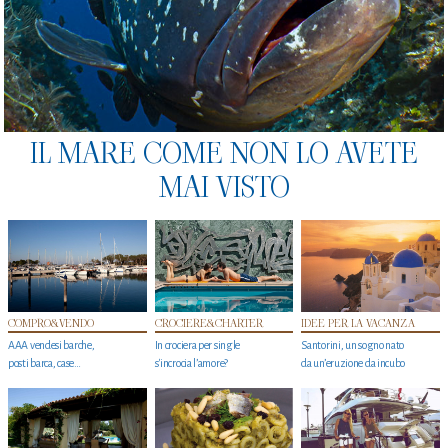
IL MARE COME NON LO AVETE
MAI VISTO
COMPRO&VENDO
CROCIERE&CHARTER
IDEE PER LA VACANZA
AAA vendesi barche,
In crociera per single
Santorini, un sogno nato
posti barca, case…
s'incrocia l’amore?
da un’eruzione da incubo