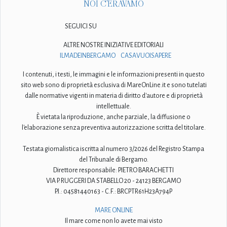
NOI C'ERAVAMO
SEGUICI SU
ALTRE NOSTRE INIZIATIVE EDITORIALI
ILMADEINBERGAMO
CASAVUOISAPERE
I contenuti, i testi, le immagini e le informazioni presenti in questo
sito web sono di proprietà esclusiva di MareOnLine.it e sono tutelati
dalle normative vigenti in materia di diritto d'autore e di proprietà
intellettuale.
È vietata la riproduzione, anche parziale, la diffusione o
l'elaborazione senza preventiva autorizzazione scritta del titolare.
Testata giornalistica iscritta al numero 3/2026 del Registro Stampa
del Tribunale di Bergamo.
Direttore responsabile: PIETRO BARACHETTI
VIA P. RUGGERI DA STABELLO 20 - 24123 BERGAMO
P.I.: 04581440163 - C.F.: BRCPTR61H23A794P
MARE ONLINE
Il mare come non lo avete mai visto