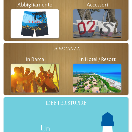
Abbigliamento
Accessori
LA VACANZA
In Barca
In Hotel / Resort
IDEE PER STUPIRE
Un