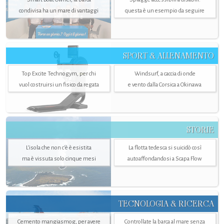
condivisa ha un mare di vantaggi
questa è un esempio da seguire
SPORT & ALLENAMENTO
Top Excite Technogym, per chi
Windsurf, a caccia di onde
vuol costruirsi un fisico da regata
e vento dalla Corsica a Okinawa
STORIE
L’isola che non c'è è esistita
La flotta tedesca si suicidò così
ma è vissuta solo cinque mesi
autoaffondandosi a Scapa Flow
TECNOLOGIA & RICERCA
Cemento mangiasmog, per avere
Controllate la barca al mare senza