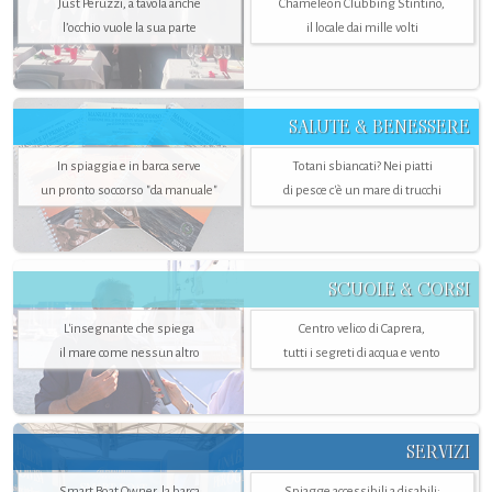
Just Peruzzi, a tavola anche
Chameleon Clubbing Stintino,
l’occhio vuole la sua parte
il locale dai mille volti
SALUTE & BENESSERE
In spiaggia e in barca serve
Totani sbiancati? Nei piatti
un pronto soccorso "da manuale"
di pesce c'è un mare di trucchi
SCUOLE & CORSI
L'insegnante che spiega
Centro velico di Caprera,
il mare come nessun altro
tutti i segreti di acqua e vento
SERVIZI
Smart Boat Owner, la barca
Spiagge accessibili a disabili: