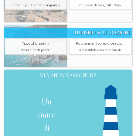
porti più puliti e meno inquinati
muovervi da casa, dall’ufficio
TURISMO & ATTRAZIONI
Trabocchi, i pontili
Portovenere, il borgo di pescatori
"macchine da pesca"
irresistibile esca per i turisti
MI MANDA MAREONLINE
Un
mare
di