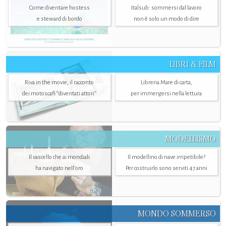
Come diventare hostess
Italsub: sommersi dal lavoro
e steward di bordo
non è solo un modo di dire
LIBRI & FILM
Riva in the movie, il racconto
Libreria Mare di carta,
dei motoscafi “diventati attori”
per immergersi nella lettura
MODELLISMO
Il vascello che ai mondiali
Il modellino di nave irripetibile?
ha navigato nell’oro
Per costruirlo sono serviti 47 anni
MONDO SOMMERSO