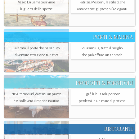
Vasco Da Gama così vince
Patrizia Mosconi, la stilista che
la guerra delle spezie
ama vestire gli yacht più eleganti
PORTI & MARINA
Palermo, il porto che ha saputo
Villasimius, tutto il meglio
diventare attrazione turistica
che può offrire un approdo
PRODOTTI & FORNITORI
Navaltecnosud, datemi un punto
Egaf, la bussola per non
e vi solleverò il mondo nautico
perdersi in un mare di pratiche
RISTORANTI