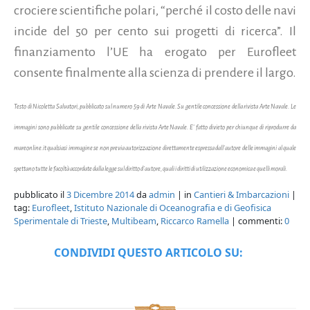
crociere scientifiche polari, “perché il costo delle navi
incide del 50 per cento sui progetti di ricerca”. Il
finanziamento l’UE ha erogato per Eurofleet
consente finalmente alla scienza di prendere il largo.
Testo di Nicoletta Salvatori, pubblicato sul
numero 59 di Arte Navale. Su gentile concessione della rivista Arte Navale. Le
immagini sono pubblicate su gentile concessione della rivista Arte Navale. E' fatto divieto per chiunque di riprodurre da
mareonline.it qualsiasi immagine se non previa autorizzazione direttamente espressa dall'autore delle immagini al quale
spettano tutte le facoltà accordate dalla legge sul diritto d'autore, quali i diritti di utilizzazione economica e quelli morali.
pubblicato il
3 Dicembre 2014
da
admin
| in
Cantieri & Imbarcazioni
|
tag:
Eurofleet
,
Istituto Nazionale di Oceanografia e di Geofisica
Sperimentale di Trieste
,
Multibeam
,
Riccarco Ramella
| commenti:
0
CONDIVIDI QUESTO ARTICOLO SU: