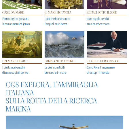
CASE DA MARE
IL MARE IN TAVOLA
REGALI SOTTO IL SOLE
Porto degli argonauti,
I cibi che fanno venire
Idee regalo per chi
la costa smeralda jonica
l’acquolina in bocca
ama barche e mare
UN MARE DI ARTE
IMMAGINI DA SOGNO
STORIE E PERSONAGGI
I più famosi quadri
Le più incredibili
Carlo Riva, l’ingegnere
di mare copiati per voi
burrasche in mare
che stupi' il mondo
OGS EXPLORA, L'AMMIRAGLIA
ITALIANA
SULLA ROTTA DELLA RICERCA
MARINA