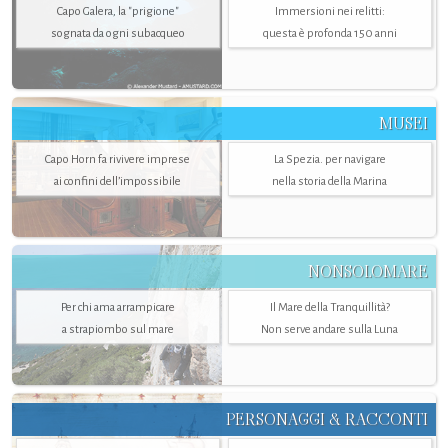
Capo Galera, la "prigione"
Immersioni nei relitti:
sognata da ogni subacqueo
questa è profonda 150 anni
MUSEI
Capo Horn fa rivivere imprese
La Spezia. per navigare
ai confini dell’impossibile
nella storia della Marina
NONSOLOMARE
Per chi ama arrampicare
Il Mare della Tranquillità?
a strapiombo sul mare
Non serve andare sulla Luna
PERSONAGGI & RACCONTI