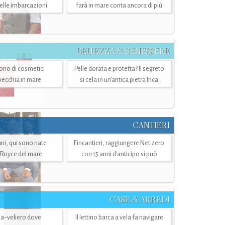
belle imbarcazioni
farà in mare conta ancora di più
BELLEZZA & BENESSERE
torio di cosmetici
Pelle dorata e protetta? Il segreto
specchia in mare
si cela in un’antica pietra Inca
CANTIERI
i, qui sono nate
Fincantieri, raggiungere Net zero
-Royce del mare
con 15 anni d'anticipo si può
CASE & ARREDI
ria-veliero dove
Il lettino barca a vela fa navigare