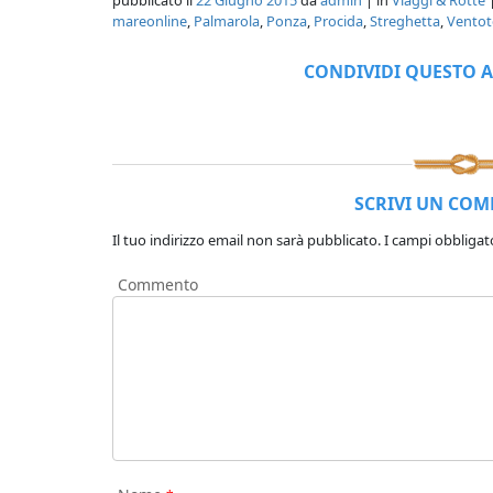
pubblicato il
22 Giugno 2015
da
admin
| in
Viaggi & Rotte
|
mareonline
,
Palmarola
,
Ponza
,
Procida
,
Streghetta
,
Ventot
CONDIVIDI QUESTO A
SCRIVI UN CO
Il tuo indirizzo email non sarà pubblicato.
I campi obbligat
Commento