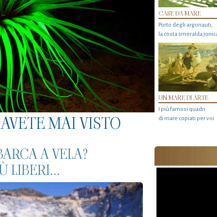
CASE DA MARE
Porto degli argonauti,
la costa smeralda jonic
UN MARE DI ARTE
I più famosi quadri
AVETE MAI VISTO
di mare copiati per voi
BARCA A VELA?
 LIBERI...