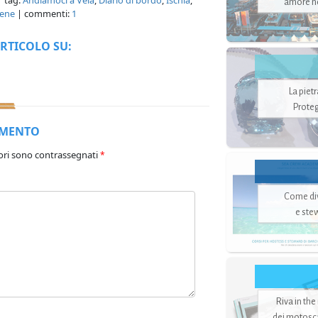
 tag:
Andiamoci a Vela
,
Diario di bordo
,
Ischia
,
amore no
ene
| commenti:
1
RTICOLO SU:
La piet
Proteg
MMENTO
ori sono contrassegnati
*
Come di
e ste
Riva in the
dei motoscaf