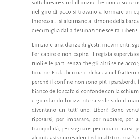
sottolineare sin dall'inizio che non ci sono n
nel giro di poco si trovano a formare un e
interessa... si alternano al timone della barca
dieci miglia dalla destinazione scelta. Liberi!
L'inizio è una danza di gesti, movimenti, sg
Per capire e non capire. Il regista supervis
ruoli e le parti senza che gli altri se ne acco
timone. E i dodici metri di barca nel frattempo
perchè il confine non sono più i parabordi, l
bianco dello scafo si confonde con la schiuma
e guardando l'orizzonte si vede solo il mare 
diventano un tutt' uno. Liberi! Sono venuti
riposarsi, per imparare, per nuotare, per 
tranquillità, per sognare, per innamorarsi, pe
alcuni casi sono evidenti ed in altri no, ma è