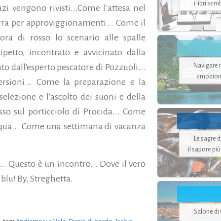
i libri se
i vengono rivisti...Come l'attesa nel
erra per approviggionamenti... Come il
ora di rosso lo scenario alle spalle
ipetto, incontrato e avvicinato dalla
Navigare ne
ato dall'esperto pescatore di Pozzuoli...
emozion
rsioni... Come la preparazione e la
selezione e l'ascolto dei suoni e della
o sul porticciolo di Procida... Come
acqua... Come una settimana di vacanza
Le sagre 
il sapore pi
.. Questo è un incontro... Dove il vero
 blu! By, Streghetta.
Salone di