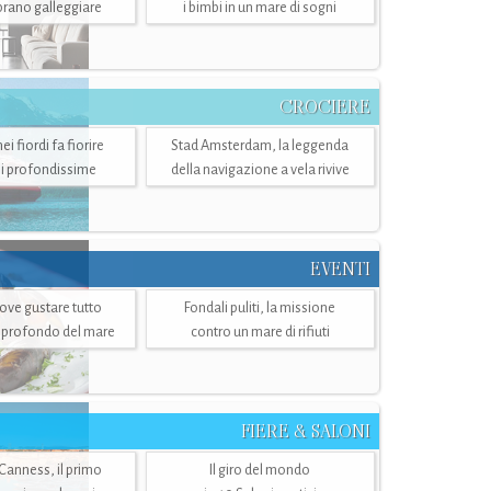
mbrano galleggiare
i bimbi in un mare di sogni
CROCIERE
i fiordi fa fiorire
Stad Amsterdam, la leggenda
i profondissime
della navigazione a vela rivive
EVENTI
dove gustare tutto
Fondali puliti, la missione
ù profondo del mare
contro un mare di rifiuti
FIERE & SALONI
 Canness, il primo
Il giro del mondo