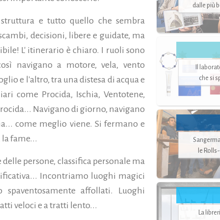
dalle più 
 struttura e tutto quello che sembra
 scambi, decisioni, libere e guidate, ma
bile! L' itinerario è chiaro. I ruoli sono
così navigano a motore, vela, vento
Il labora
che si 
glio e l'altro, tra una distesa di acqua e
iari come Procida, Ischia, Ventotene,
Procida... Navigano di giorno, navigano
a... come meglio viene. Si fermano e
 la fame...
Sangerman
le Rolls
e delle persone, classifica personale ma
gnificativa... Incontriamo luoghi magici
o spaventosamente affollati. Luoghi
ti veloci e a tratti lento...
La libre