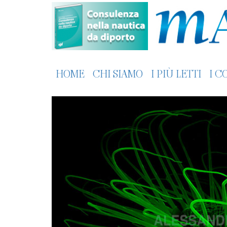
HOME
CHI SIAMO
I PIÙ LETTI
I C