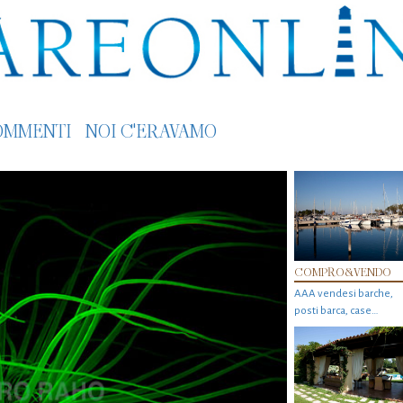
OMMENTI
NOI C'ERAVAMO
COMPRO&VENDO
AAA vendesi barche,
posti barca, case…