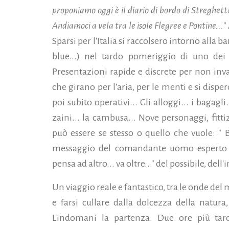
proponiamo oggi è il d
iario di bordo di Streghet
Andiamoci a vela tra le isole Flegree e Pontine...
"
Sparsi per l'Italia si raccolsero intorno alla ba
blue...) nel tardo pomeriggio di uno dei 
Presentazioni rapide e discrete per non inva
che girano per l'aria, per le menti e si dispe
poi subito operativi...
Gli alloggi... i bagagli.
zaini... la cambusa... Nove personaggi, fitti
può essere se stesso o quello che vuole: " 
messaggio del comandante uomo esperto 
pensa ad altro... va oltre..." del possibile, dell
Un viaggio reale e fantastico, tra le onde del
e farsi cullare dalla dolcezza della natura,
L'indomani la partenza. Due ore più tar