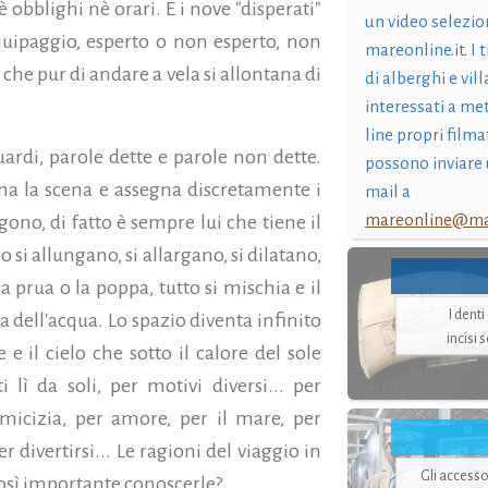
è obblighi nè orari. E i nove "disperati"
un video selezio
quipaggio, esperto o non esperto, non
mareonline.it. I t
 che pur di andare a vela si allontana di
di alberghi e vil
interessati a me
line propri filma
uardi, parole dette e parole non dette.
possono inviare 
iona la scena e assegna discretamente i
mail a
mareonline@mar
rgono, di fatto è sempre lui che tiene il
 si allungano, si allargano, si dilatano,
a prua o la poppa, tutto si mischia e il
I dent
 dell'acqua. Lo spazio diventa infinito
incisi 
e il cielo che sotto il calore del sole
 lì da soli, per motivi diversi... per
amicizia, per amore, per il mare, per
r divertirsi... Le ragioni del viaggio in
Gli accesso
 così importante conoscerle?