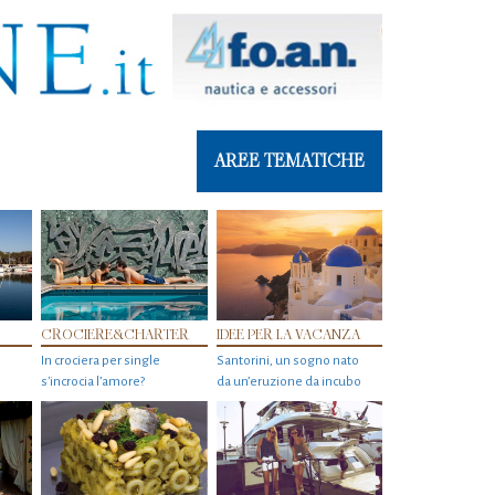
AREE TEMATICHE
CROCIERE&CHARTER
IDEE PER LA VACANZA
In crociera per single
Santorini, un sogno nato
s'incrocia l’amore?
da un’eruzione da incubo