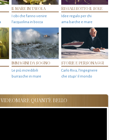
IL MARE IN TAVOLA
REGALI SOTTO IL SOLE
I cibi che fanno venire
Idee regalo per chi
a
l’acquolina in bocca
ama barche e mare
IMMAGINI DA SOGNO
STORIE E PERSONAGGI
Le più incredibili
Carlo Riva, l’ingegnere
burrasche in mare
che stupi' il mondo
VIDEOMARE QUANT'È BELLO