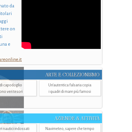
nato da
itolari
laggi
ttere on
ti
una e
eonline.it
ARTE E COLLEZIONISMO
i di capodoglio
Un’autentica falsaria copia
sono veri tesori
i quadri di mare più famosi
AZIENDE & ATTIVITÀ
ri nautici indossati
Navimeteo, sapere che tempo