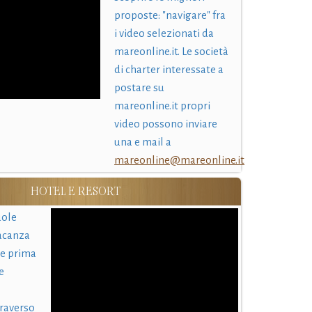
proposte: "navigare" fra
i video selezionati da
mareonline.it. Le società
di charter interessate a
postare su
mareonline.it propri
video possono inviare
una e mail a
mareonline@mareonline.it
HOTEL E RESORT
uole
acanza
 e prima
e
traverso