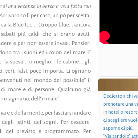
ta di una vacanza in barca a vela fatta con
 Arrivarono lì per caso, un pò per scelta.
rca la Blue too... ( troppo blue... ancora
sabati più caldi che si erano avuti.
dere e per non essere invasi. Pensieri
rdono tra i suoni ed i colori del mare. E
.. la spesa... o meglio... le cabine... gli
zi, veri, falsi, poco importa. Lì ognuno
Benvenuti nel mondo del possibile" il
di mare e di persone. Qualcuno già
Dedicato a chi v
'immaginario, dell' irreale".
prenotare una v
in hotel o resort
 mare e della mente, per lasciarsi andare
di scegliere vuol
 degli istinti, dei sogni. Per evadere.
saperne di più.
di del previsto e programmato. Per
"Visitandolo" at