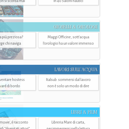
n si scorda mai
in 40 Saloni nautici
GIOIELLI & OROLOGI
ra più preziosa?
Maggi Officine, sott’acqua
ge chi naviga
l'orologio ha un valore immenso
LAVORI SULL’ACQUA
ventare hostess
Italsub: sommersi dal lavoro
ward di bordo
non è solo un modo di dire
LIBRI & FILM
 movie, il racconto
Libreria Mare di carta,
i “diventati attori”
per immergersi nella lettura