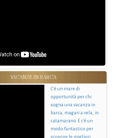
VACANZE IN BARCA
C'è un mare di
opportunità per chi
sogna una vacanza in
barca, magari a vela, in
catamarano. E c'è un
modo fantastico per
scoprire le migliori