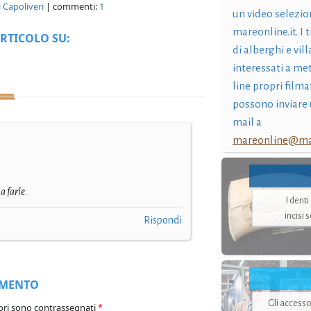
i Capoliveri
| commenti:
1
un video selezio
mareonline.it. I t
RTICOLO SU:
di alberghi e vil
interessati a me
line propri filma
possono inviare 
mail a
mareonline@mar
a farle.
I dent
incisi 
Rispondi
MMENTO
Gli accesso
ori sono contrassegnati
*