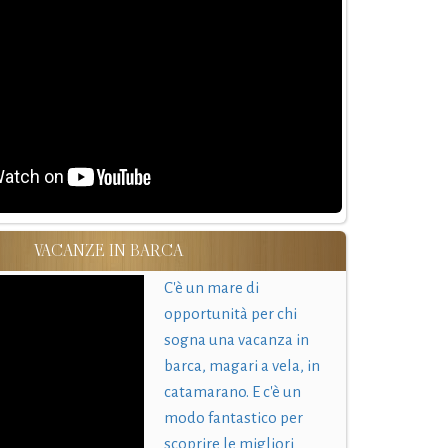
VACANZE IN BARCA
C'è un mare di
opportunità per chi
sogna una vacanza in
barca, magari a vela, in
catamarano. E c'è un
modo fantastico per
scoprire le migliori