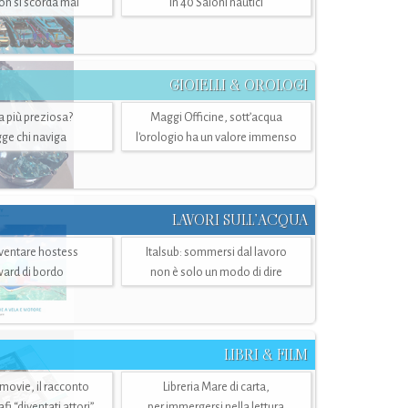
n si scorda mai
in 40 Saloni nautici
GIOIELLI & OROLOGI
ra più preziosa?
Maggi Officine, sott’acqua
ge chi naviga
l'orologio ha un valore immenso
LAVORI SULL’ACQUA
ventare hostess
Italsub: sommersi dal lavoro
ward di bordo
non è solo un modo di dire
LIBRI & FILM
 movie, il racconto
Libreria Mare di carta,
i “diventati attori”
per immergersi nella lettura