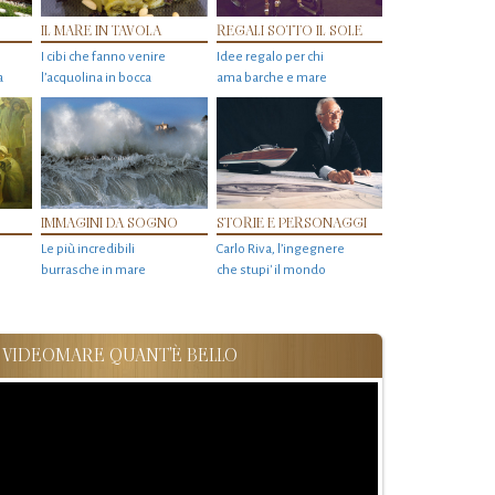
IL MARE IN TAVOLA
REGALI SOTTO IL SOLE
I cibi che fanno venire
Idee regalo per chi
a
l’acquolina in bocca
ama barche e mare
IMMAGINI DA SOGNO
STORIE E PERSONAGGI
Le più incredibili
Carlo Riva, l’ingegnere
burrasche in mare
che stupi' il mondo
VIDEOMARE QUANT'È BELLO