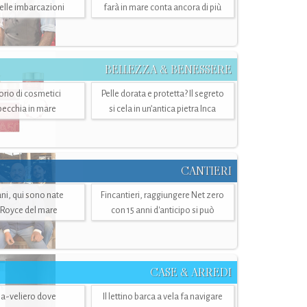
belle imbarcazioni
farà in mare conta ancora di più
BELLEZZA & BENESSERE
torio di cosmetici
Pelle dorata e protetta? Il segreto
specchia in mare
si cela in un’antica pietra Inca
CANTIERI
i, qui sono nate
Fincantieri, raggiungere Net zero
-Royce del mare
con 15 anni d'anticipo si può
CASE & ARREDI
ria-veliero dove
Il lettino barca a vela fa navigare