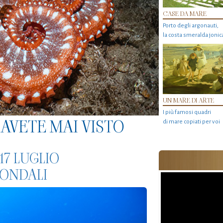
CASE DA MARE
Porto degli argonauti,
la costa smeralda jonic
UN MARE DI ARTE
I più famosi quadri
AVETE MAI VISTO
di mare copiati per voi
17 LUGLIO
FONDALI