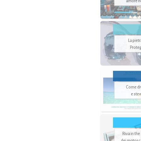
amore no
La piet
Proteg
Come di
e ste
Riva in the
dei motoscaf