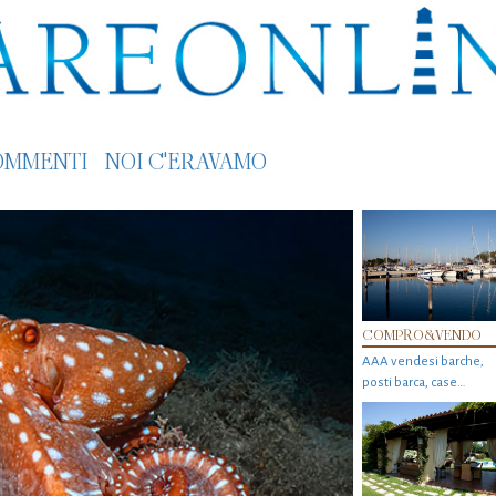
OMMENTI
NOI C'ERAVAMO
COMPRO&VENDO
AAA vendesi barche,
posti barca, case…