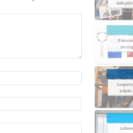
dalle più 
Il labora
che si 
Sangerman
le Rolls
La libre