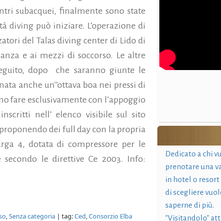
entri subacquei, finalmente sono state
ità diving può iniziare. L’operazione di
atori del Talas diving center di Lido di
ianza e ai mezzi di soccorso. Le altre
eguito, dopo che saranno giunte le
nata anche un'’ottava boa nei pressi di
ono fare esclusivamente con l’appoggio
scritti nell’ elenco visibile sul sito
ià proponendo dei full day con la propria
rga 4, dotata di compressore per le
Dedicato a chi v
secondo le direttive Ce 2003. Info:
prenotare una v
in hotel o resort
di scegliere vuol
saperne di più.
so
,
Senza categoria
| tag:
Ced
,
Consorzio Elba
"Visitandolo" at