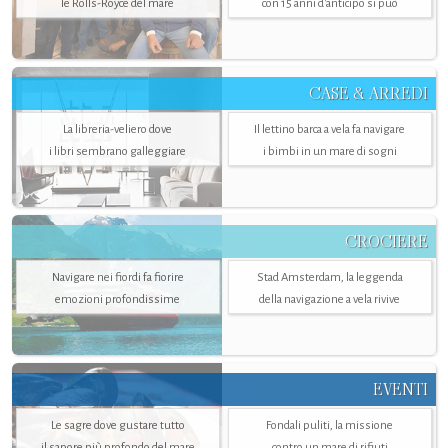
le Rolls-Royce del mare
con 15 anni d'anticipo si può
CASE & ARREDI
La libreria-veliero dove
Il lettino barca a vela fa navigare
i libri sembrano galleggiare
i bimbi in un mare di sogni
CROCIERE
Navigare nei fiordi fa fiorire
Stad Amsterdam, la leggenda
emozioni profondissime
della navigazione a vela rivive
EVENTI
Le sagre dove gustare tutto
Fondali puliti, la missione
il sapore più profondo del mare
contro un mare di rifiuti