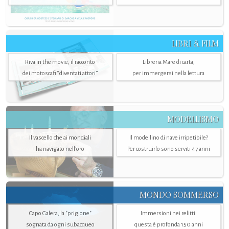
LIBRI & FILM
Riva in the movie, il racconto
Libreria Mare di carta,
dei motoscafi “diventati attori”
per immergersi nella lettura
MODELLISMO
Il vascello che ai mondiali
Il modellino di nave irripetibile?
ha navigato nell’oro
Per costruirlo sono serviti 47 anni
MONDO SOMMERSO
Capo Galera, la "prigione"
Immersioni nei relitti:
sognata da ogni subacqueo
questa è profonda 150 anni