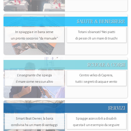
SALUTE & BENESSERE
In spiaggia e in barca serve
Totani sbiancati? Nei piatti
un pronto soccorso "da manuale"
di pesce c'è un mare di trucchi
SCUOLE & CORSI
L'insegnante che spiega
Centro velico di Caprera,
il mare come nessun altro
tutti i segreti di acqua e vento
SERVIZI
Smart Boat Owner, la barca
Spiagge accessibili a disabili:
condivisa ha un mare di vantaggi
questa è un esempio da seguire