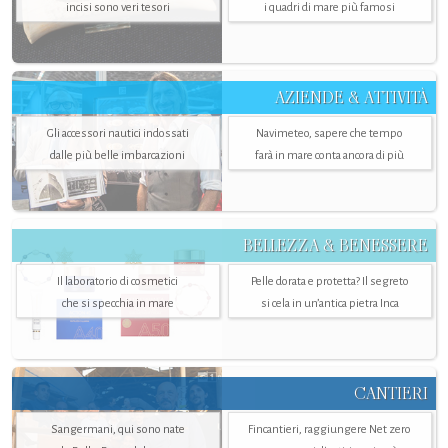
incisi sono veri tesori
i quadri di mare più famosi
AZIENDE & ATTIVITÀ
Gli accessori nautici indossati
Navimeteo, sapere che tempo
dalle più belle imbarcazioni
farà in mare conta ancora di più
BELLEZZA & BENESSERE
Il laboratorio di cosmetici
Pelle dorata e protetta? Il segreto
che si specchia in mare
si cela in un’antica pietra Inca
CANTIERI
Sangermani, qui sono nate
Fincantieri, raggiungere Net zero