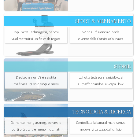
SPORT & ALLENAMENTO
Top Excite Technogym, per chi
Windsurf, a caccia di onde
vuol costruirsi un fisico da regata
e vento dalla Corsica a Okinawa
STORIE
L’isola che non c'è è esistita
La flotta tedesca si suicidò così
ma è vissuta solo cinque mesi
autoaffondandosi a Scapa Flow
TECNOLOGIA & RICERCA
Cemento mangiasmog, per avere
Controllate la barca al mare senza
porti più puliti e meno inquinati
muovervi da casa, dall’ufficio