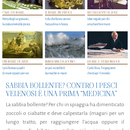
CASE DA MARE
IL MARE IN TAVOLA
REGALI SOTTO IL SOLE
Porto degli argonauti,
I cibi che fanno venire
Idee regalo per chi
la costa smeralda jonica
l’acquolina in bocca
ama barche e mare
UN MARE DI ARTE
IMMAGINI DA SOGNO
STORIE E PERSONAGGI
I più famosi quadri
Le più incredibili
Carlo Riva, l’ingegnere
di mare copiati per voi
burrasche in mare
che stupi' il mondo
SABBIA BOLLENTE? CONTRO I PESCI
VELENOSI È UNA PRIMA “MEDICINA”
La sabbia bollente? Per chi in spiaggia ha dimenticato
zoccoli o ciabatte e deve calpestarla (magari per un
lungo tratto, per raggiungere l'acqua oppure il