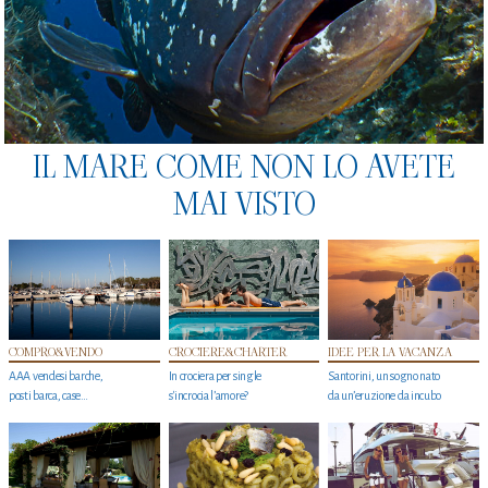
IL MARE COME NON LO AVETE
MAI VISTO
COMPRO&VENDO
CROCIERE&CHARTER
IDEE PER LA VACANZA
AAA vendesi barche,
In crociera per single
Santorini, un sogno nato
posti barca, case…
s'incrocia l’amore?
da un’eruzione da incubo