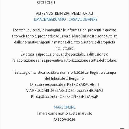
SEGUICI SU
ALTRE NOSTRE INIZIATIVE EDITORIALI
ILMADEINBERGAMO
CASAVUOISAPERE
I contenuti, i testi, le immagini e le informazioni presenti in questo
sito web sono di proprietà esclusiva di MareOnLine.it e sono tutelati
dalle normative vigenti in materia di diritto d'autore e di proprietà
intellettuale.
È vietata la riproduzione, anche parziale, la diffusione o
l'elaborazione senza preventiva autorizzazione scritta del titolare.
Testata giornalistica iscritta al numero 3/2026 del Registro Stampa
del Tribunale di Bergamo.
Direttore responsabile: PIETRO BARACHETTI
VIA P. RUGGERI DA STABELLO 20 - 24123 BERGAMO
P.I.: 04581440163 - C.F.: BRCPTR61H23A794P
MARE ONLINE
Il mare come non lo avete mai visto
© 2009-2026