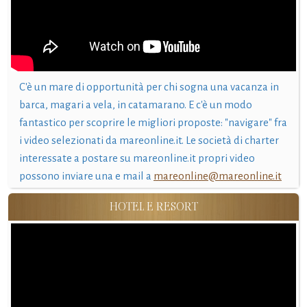
C'è un mare di opportunità per chi sogna una vacanza in
barca, magari a vela, in catamarano. E c'è un modo
fantastico per scoprire le migliori proposte: "navigare" fra
i video selezionati da mareonline.it. Le società di charter
interessate a postare su mareonline.it propri video
possono inviare una e mail a
mareonline@mareonline.it
HOTEL E RESORT