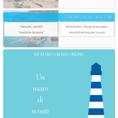
TURISMO & ATTRAZIONI
Trabocchi, i pontili
Portovenere, il borgo di pescatori
"macchine da pesca"
irresistibile esca per i turisti
MI MANDA MAREONLINE
Un
mare
di
sconti