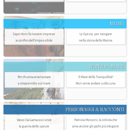
MUSEI
Capo Horn fa rivivere imprese
La Spezia. per navigare
ai confini dell’impossibile
nella storia della Marina
NONSOLOMARE
Per chi ama arrampicare
Il Mare della Tranquillità?
a strapiombo sul mare
Non serve andare sulla Luna
PERSONAGGI & RACCONTI
Vasco Da Gama così vince
Patrizia Mosconi, la stilista che
la guerra delle spezie
ama vestire gli yacht più eleganti