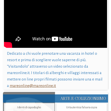
Dedicato a chi vuole prenotare una vacanza in hotel o
resort e prima di scegliere vuole saperne di più.
"Visitandolo" attraverso un video selezionato da
mareonline.it. I titolari di alberghi e villaggi interessati a
mettere on line propri filmati possono inviare una e mail
a
mareonline@mareonline.it
ARTE E COLLEZIONISMO
I denti di capodoglio
Un’autentica falsaria copia