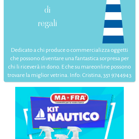
di
regali
Dedicato a chi produce o commercializza oggetti
che possono diventare una fantastica sorpresa per
chi li riceverà in dono. E che su mareonline possono
trovare la miglior vetrina. Info: Cristina, 351 9744943