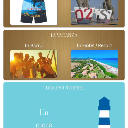
LA VACANZA
In Barca
In Hotel / Resort
IDEE PER STUPIRE
Un
mare