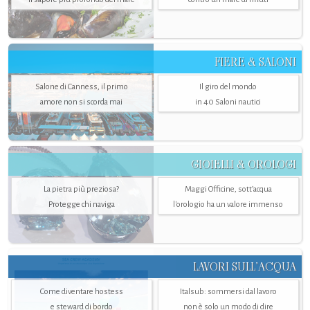
FIERE & SALONI
Salone di Canness, il primo
Il giro del mondo
amore non si scorda mai
in 40 Saloni nautici
GIOIELLI & OROLOGI
La pietra più preziosa?
Maggi Officine, sott’acqua
Protegge chi naviga
l'orologio ha un valore immenso
LAVORI SULL’ACQUA
Come diventare hostess
Italsub: sommersi dal lavoro
e steward di bordo
non è solo un modo di dire