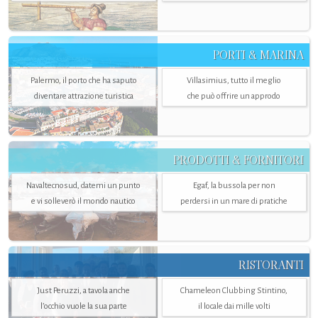
PORTI & MARINA
Palermo, il porto che ha saputo
Villasimius, tutto il meglio
diventare attrazione turistica
che può offrire un approdo
PRODOTTI & FORNITORI
Navaltecnosud, datemi un punto
Egaf, la bussola per non
e vi solleverò il mondo nautico
perdersi in un mare di pratiche
RISTORANTI
Just Peruzzi, a tavola anche
Chameleon Clubbing Stintino,
l’occhio vuole la sua parte
il locale dai mille volti