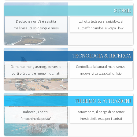
STORIE
L’isola che non c'è è esistita
La flotta tedesca si suicidò così
ma è vissuta solo cinque mesi
autoaffondandosi a Scapa Flow
TECNOLOGIA & RICERCA
Cemento mangiasmog, per avere
Controllate la barca al mare senza
porti più puliti e meno inquinati
muovervi da casa, dall’ufficio
TURISMO & ATTRAZIONI
Trabocchi, i pontili
Portovenere, il borgo di pescatori
"macchine da pesca"
irresistibile esca per i turisti