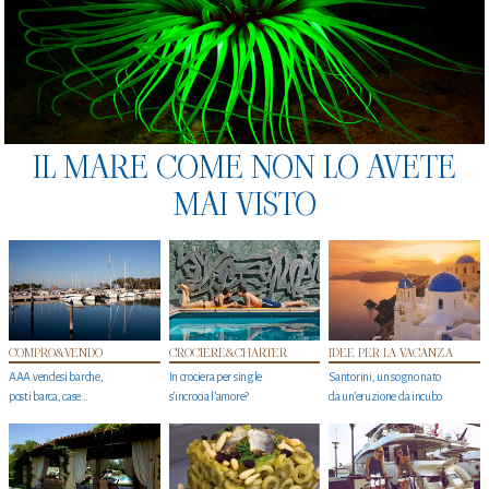
IL MARE COME NON LO AVETE
MAI VISTO
COMPRO&VENDO
CROCIERE&CHARTER
IDEE PER LA VACANZA
AAA vendesi barche,
In crociera per single
Santorini, un sogno nato
posti barca, case…
s'incrocia l’amore?
da un’eruzione da incubo