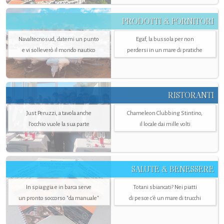
PRODOTTI & FORNITORI
Navaltecnosud, datemi un punto
Egaf, la bussola per non
e vi solleverò il mondo nautico
perdersi in un mare di pratiche
RISTORANTI
Just Peruzzi, a tavola anche
Chameleon Clubbing Stintino,
l’occhio vuole la sua parte
il locale dai mille volti
SALUTE & BENESSERE
In spiaggia e in barca serve
Totani sbiancati? Nei piatti
un pronto soccorso "da manuale"
di pesce c'è un mare di trucchi