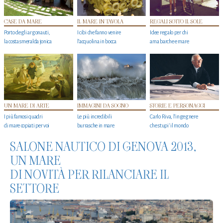
CASE DA MARE
IL MARE IN TAVOLA
REGALI SOTTO IL SOLE
Porto degli argonauti,
I cibi che fanno venire
Idee regalo per chi
la costa smeralda jonica
l’acquolina in bocca
ama barche e mare
UN MARE DI ARTE
IMMAGINI DA SOGNO
STORIE E PERSONAGGI
I più famosi quadri
Le più incredibili
Carlo Riva, l’ingegnere
di mare copiati per voi
burrasche in mare
che stupi' il mondo
SALONE NAUTICO DI GENOVA 2013,
UN MARE
DI NOVITÀ PER RILANCIARE IL
SETTORE