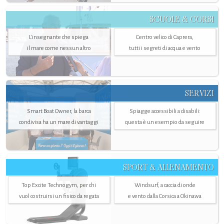
SCUOLE & CORSI
L'insegnante che spiega
Centro velico di Caprera,
il mare come nessun altro
tutti i segreti di acqua e vento
SERVIZI
Smart Boat Owner, la barca
Spiagge accessibili a disabili:
condivisa ha un mare di vantaggi
questa è un esempio da seguire
SPORT & ALLENAMENTO
Top Excite Technogym, per chi
Windsurf, a caccia di onde
vuol costruirsi un fisico da regata
e vento dalla Corsica a Okinawa