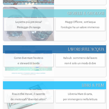
GIOIELLI & OROLOGI
La pietra più preziosa?
Maggi Officine, sott’acqua
Protegge chi naviga
l'orologio ha un valore immenso
LAVORI SULL’ACQUA
Come diventare hostess
Italsub: sommersi dal lavoro
e steward di bordo
non è solo un modo di dire
LIBRI & FILM
Riva in the movie, il racconto
Libreria Mare di carta,
dei motoscafi “diventati attori”
per immergersi nella lettura