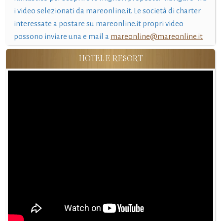
i video selezionati da mareonline.it. Le società di charter
interessate a postare su mareonline.it propri video
possono inviare una e mail a
mareonline@mareonline.it
HOTEL E RESORT