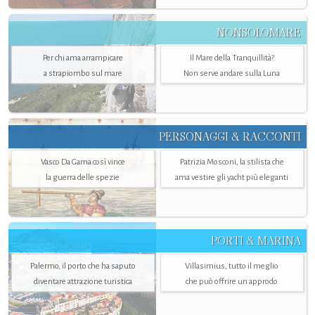
NONSOLOMARE
Per chi ama arrampicare
Il Mare della Tranquillità?
a strapiombo sul mare
Non serve andare sulla Luna
PERSONAGGI & RACCONTI
Vasco Da Gama così vince
Patrizia Mosconi, la stilista che
la guerra delle spezie
ama vestire gli yacht più eleganti
PORTI & MARINA
Palermo, il porto che ha saputo
Villasimius, tutto il meglio
diventare attrazione turistica
che può offrire un approdo