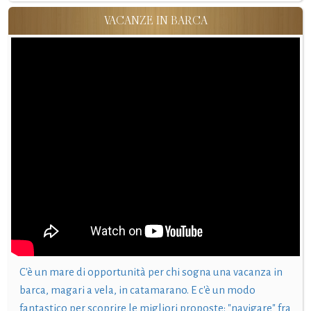
VACANZE IN BARCA
C'è un mare di opportunità per chi sogna una vacanza in
barca, magari a vela, in catamarano. E c'è un modo
fantastico per scoprire le migliori proposte: "navigare" fra