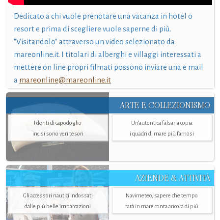
Dedicato a chi vuole prenotare una vacanza in hotel o
resort e prima di scegliere vuole saperne di più.
"Visitandolo" attraverso un video selezionato da
mareonline.it. I titolari di alberghi e villaggi interessati a
mettere on line propri filmati possono inviare una e mail
a
mareonline@mareonline.it
ARTE E COLLEZIONISMO
I denti di capodoglio
Un’autentica falsaria copia
incisi sono veri tesori
i quadri di mare più famosi
AZIENDE & ATTIVITÀ
Gli accessori nautici indossati
Navimeteo, sapere che tempo
dalle più belle imbarcazioni
farà in mare conta ancora di più