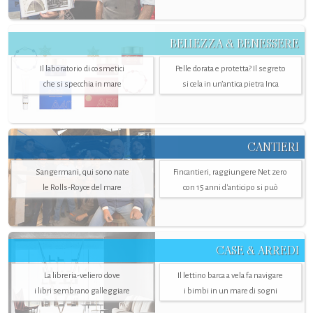
BELLEZZA & BENESSERE
Il laboratorio di cosmetici
Pelle dorata e protetta? Il segreto
che si specchia in mare
si cela in un’antica pietra Inca
CANTIERI
Sangermani, qui sono nate
Fincantieri, raggiungere Net zero
le Rolls-Royce del mare
con 15 anni d'anticipo si può
CASE & ARREDI
La libreria-veliero dove
Il lettino barca a vela fa navigare
i libri sembrano galleggiare
i bimbi in un mare di sogni