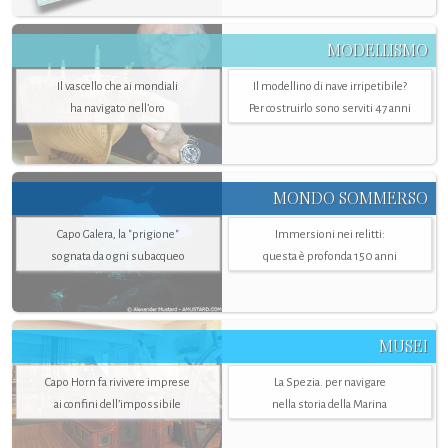
MODELLISMO
Il vascello che ai mondiali
Il modellino di nave irripetibile?
ha navigato nell’oro
Per costruirlo sono serviti 47 anni
MONDO SOMMERSO
Capo Galera, la "prigione"
Immersioni nei relitti:
sognata da ogni subacqueo
questa è profonda 150 anni
MUSEI
Capo Horn fa rivivere imprese
La Spezia. per navigare
ai confini dell’impossibile
nella storia della Marina