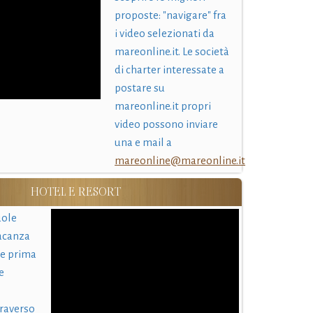
proposte: "navigare" fra
i video selezionati da
mareonline.it. Le società
di charter interessate a
postare su
mareonline.it propri
video possono inviare
una e mail a
mareonline@mareonline.it
HOTEL E RESORT
uole
acanza
 e prima
e
traverso