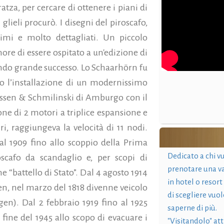
atza, per cercare di ottenere i piani di
lieli procurò. I disegni del piroscafo,
simi e molto dettagliati. Un piccolo
nore di essere ospitato a un'edizione di
endo grande successo. Lo Schaarhörn fu
 l’installazione di un modernissimo
anssen & Schmilinski di Amburgo con il
e di 2 motori a triplice espansione e
i, raggiungeva la velocità di 11 nodi.
l 1909 fino allo scoppio della Prima
Dedicato a chi v
scafo da scandaglio e, per scopi di
prenotare una v
“battello di Stato”. Dal 4 agosto 1914
in hotel o resort
n, nel marzo del 1818 divenne veicolo
di scegliere vuol
ngen). Dal 2 febbraio 1919 fino al 1925
saperne di più.
 fine del 1945 allo scopo di evacuare i
"Visitandolo" at