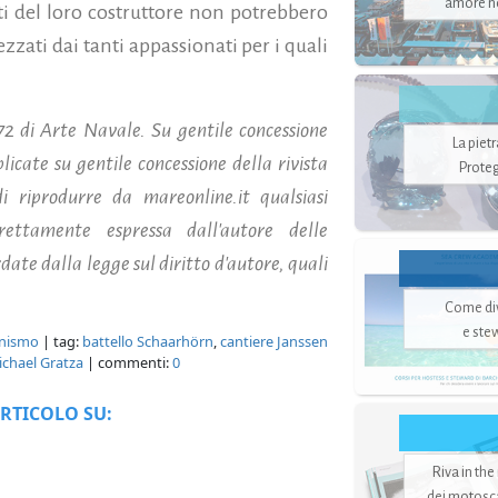
amore no
i del loro costruttore non potrebbero
zzati dai tanti appassionati per i quali
72 di Arte Navale. Su gentile concessione
La piet
icate su gentile concessione della rivista
Proteg
i riprodurre da mareonline.it qualsiasi
ettamente espressa dall'autore delle
ate dalla legge sul diritto d'autore, quali
Come di
e ste
onismo
| tag:
battello Schaarhörn
,
cantiere Janssen
chael Gratza
| commenti:
0
RTICOLO SU:
Riva in the
dei motoscaf