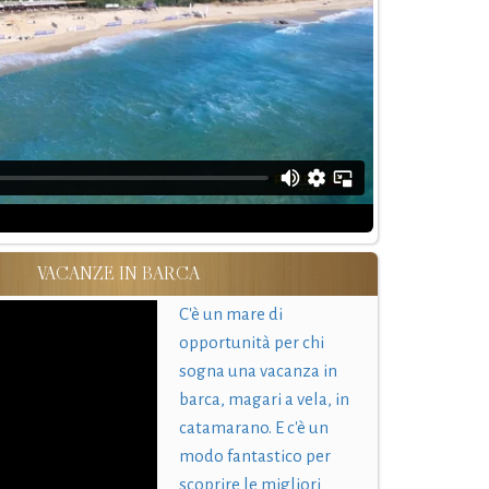
VACANZE IN BARCA
C'è un mare di
opportunità per chi
sogna una vacanza in
barca, magari a vela, in
catamarano. E c'è un
modo fantastico per
scoprire le migliori