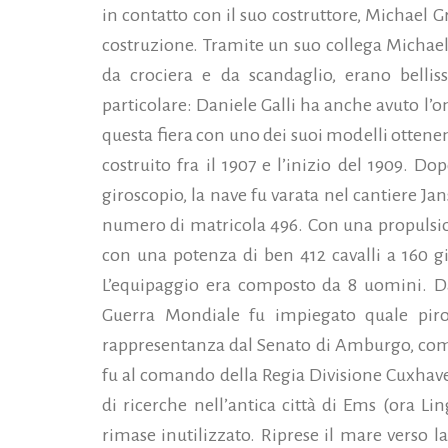
in contatto con il suo costruttore, Michael Gr
costruzione. Tramite un suo collega Michael g
da crociera e da scandaglio, erano bellis
particolare: Daniele Galli ha anche avuto l’o
questa fiera con uno dei suoi modelli otten
costruito fra il 1907 e l’inizio del 1909.
Dopo
giroscopio, la nave fu varata nel cantiere J
numero di matricola 496. Con una propulsion
con una potenza di ben 412 cavalli a 160 gir
L’equipaggio era composto da 8 uomini. Da
Guerra Mondiale fu impiegato quale piro
rappresentanza dal Senato di Amburgo, come 
fu al comando della Regia Divisione Cuxhave
di ricerche nell’antica città di Ems (ora Li
rimase inutilizzato. Riprese il mare verso la