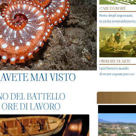
CASE DA MARE
Porto degli argonauti,
la costa smeralda jonic
UN MARE DI ARTE
I più famosi quadri
AVETE MAI VISTO
di mare copiati per voi
NO DEL BATTELLO
 ORE DI LAVORO