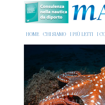
HOME
CHI SIAMO
I PIÙ LETTI
I C