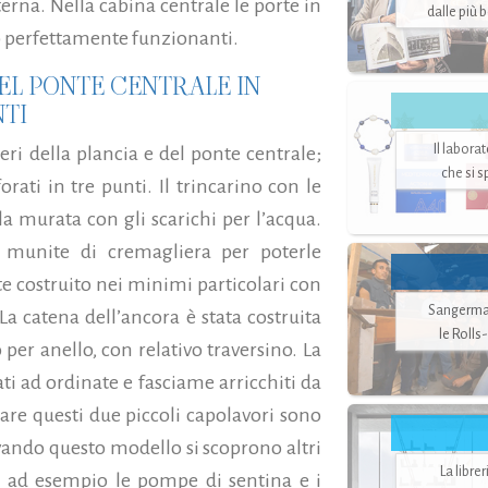
terna. Nella cabina centrale le porte in
dalle più 
o perfettamente funzionanti.
DEL PONTE CENTRALE IN
NTI
Il labora
eri della plancia e del ponte centrale;
che si 
rati in tre punti. Il trincarino con le
ulla murata con gli scarichi per l’acqua.
 munite di cremagliera per poterle
te costruito nei minimi particolari con
Sangerman
 La catena dell’ancora è stata costruita
le Rolls
 per anello, con relativo traversino. La
ati ad ordinate e fasciame arricchiti da
alare questi due piccoli capolavori sono
rvando questo modello si scoprono altri
La libre
a: ad esempio le pompe di sentina e i