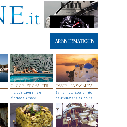
AREE TEMATICHE
CROCIERE&CHARTER
IDEE PER LA VACANZA
In crociera per single
Santorini, un sogno nato
s'incrocia l’amore?
da un’eruzione da incubo