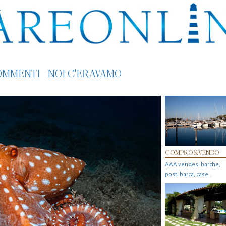
OMMENTI
NOI C'ERAVAMO
COMPRO&VENDO
AAA vendesi barche,
posti barca, case…