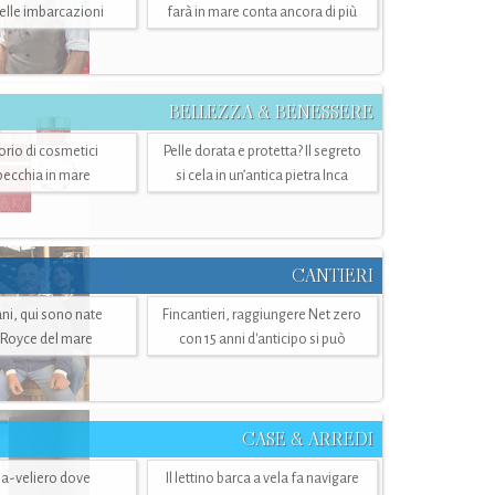
belle imbarcazioni
farà in mare conta ancora di più
BELLEZZA & BENESSERE
torio di cosmetici
Pelle dorata e protetta? Il segreto
specchia in mare
si cela in un’antica pietra Inca
CANTIERI
i, qui sono nate
Fincantieri, raggiungere Net zero
-Royce del mare
con 15 anni d'anticipo si può
CASE & ARREDI
ria-veliero dove
Il lettino barca a vela fa navigare