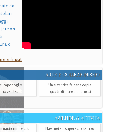
nato da
itolari
laggi
ttere on
ti
una e
eonline.it
ARTE E COLLEZIONISMO
i di capodoglio
Un’autentica falsaria copia
sono veri tesori
i quadri di mare più famosi
AZIENDE & ATTIVITÀ
ri nautici indossati
Navimeteo, sapere che tempo