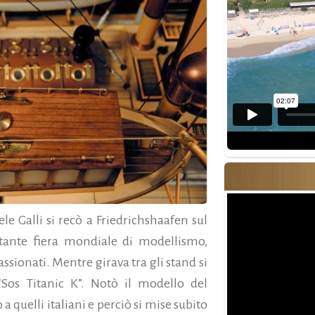
e Galli si recò a Friedrichshaafen sul
rtante fiera mondiale di modellismo,
assionati. Mentre girava tra gli stand si
“Sos Titanic K”. Notò il modello del
a quelli italiani e perciò si mise subito