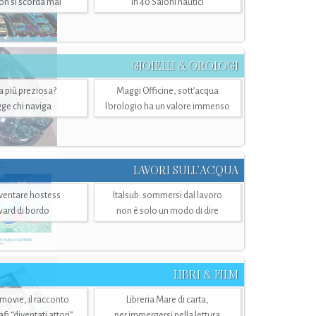
n si scorda mai
in 40 Saloni nautici
GIOIELLI & OROLOGI
ra più preziosa?
Maggi Officine, sott’acqua
ge chi naviga
l'orologio ha un valore immenso
LAVORI SULL’ACQUA
ventare hostess
Italsub: sommersi dal lavoro
ward di bordo
non è solo un modo di dire
LIBRI & FILM
 movie, il racconto
Libreria Mare di carta,
i “diventati attori”
per immergersi nella lettura