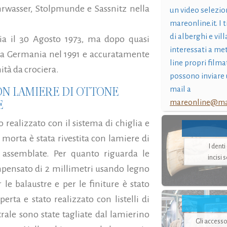
ahrwasser, Stolpmunde e Sassnitz nella
un video selezio
mareonline.it. I t
di alberghi e vil
ia il 30 Agosto 1973, ma dopo quasi
interessati a me
lla Germania nel 1991 e accuratamente
line propri filma
ità da crociera.
possono inviare 
CON LAMIERE DI OTTONE
mail a
E
mareonline@mar
o realizzato con il sistema di chiglia e
 morta è stata rivestita con lamiere di
I dent
 assemblate. Per quanto riguarda le
incisi 
mpensato di 2 millimetri usando legno
r le balaustre e per le finiture è stato
erta e stato realizzato con listelli di
trale sono state tagliate dal lamierino
Gli accesso