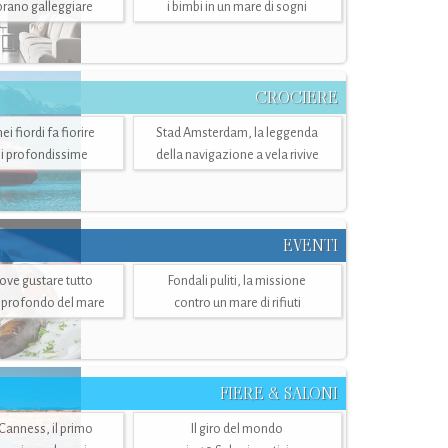
mbrano galleggiare
i bimbi in un mare di sogni
CROCIERE
i fiordi fa fiorire
Stad Amsterdam, la leggenda
i profondissime
della navigazione a vela rivive
EVENTI
dove gustare tutto
Fondali puliti, la missione
ù profondo del mare
contro un mare di rifiuti
FIERE & SALONI
 Canness, il primo
Il giro del mondo