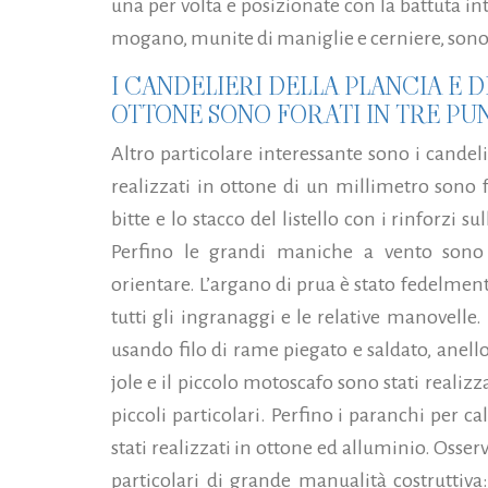
una per volta e posizionate con la battuta in
mogano, munite di maniglie e cerniere, son
I CANDELIERI DELLA PLANCIA E 
OTTONE SONO FORATI IN TRE PU
Altro particolare interessante sono i candeli
realizzati in ottone di un millimetro sono fo
bitte e lo stacco del listello con i rinforzi s
Perfino le grandi maniche a vento sono
orientare. L’argano di prua è stato fedelmen
tutti gli ingranaggi e le relative manovelle.
usando filo di rame piegato e saldato, anello
jole e il piccolo motoscafo sono stati realizz
piccoli particolari. Perfino i paranchi per c
stati realizzati in ottone ed alluminio. Osse
particolari di grande manualità costruttiv