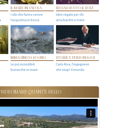
IL MARE IN TAVOLA
REGALI SOTTO IL SOLE
I cibi che fanno venire
Idee regalo per chi
a
l’acquolina in bocca
ama barche e mare
IMMAGINI DA SOGNO
STORIE E PERSONAGGI
Le più incredibili
Carlo Riva, l’ingegnere
burrasche in mare
che stupi' il mondo
VIDEOMARE QUANT'È BELLO