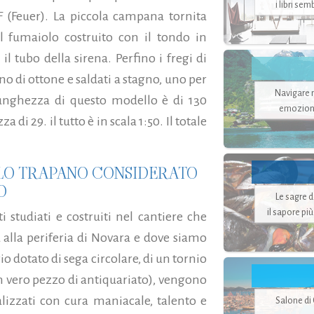
i libri se
F (Feuer). La piccola campana tornita
l fumaiolo costruito con il tondo in
il tubo della sirena. Perfino i fregi di
ino di ottone e saldati a stagno, uno per
Navigare ne
 lunghezza di questo modello è di 130
emozion
di 29. il tutto è in scala 1:50. Il totale
OLO TRAPANO CONSIDERATO
O
Le sagre 
il sapore pi
 studiati e costruiti nel cantiere che
 alla periferia di Novara e dove siamo
io dotato di sega circolare, di un tornio
n vero pezzo di antiquariato), vengono
alizzati con cura maniacale, talento e
Salone di