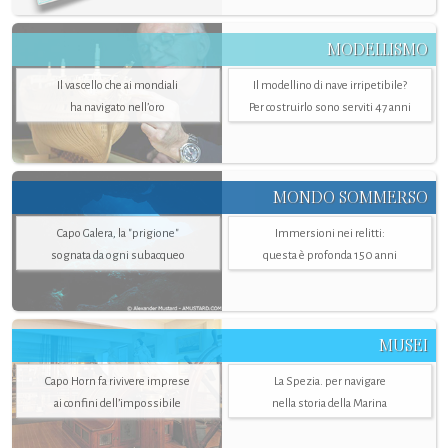
MODELLISMO
Il vascello che ai mondiali
Il modellino di nave irripetibile?
ha navigato nell’oro
Per costruirlo sono serviti 47 anni
MONDO SOMMERSO
Capo Galera, la "prigione"
Immersioni nei relitti:
sognata da ogni subacqueo
questa è profonda 150 anni
MUSEI
Capo Horn fa rivivere imprese
La Spezia. per navigare
ai confini dell’impossibile
nella storia della Marina