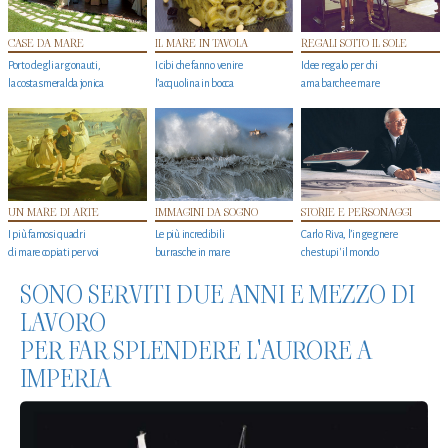
CASE DA MARE
IL MARE IN TAVOLA
REGALI SOTTO IL SOLE
Porto degli argonauti,
I cibi che fanno venire
Idee regalo per chi
la costa smeralda jonica
l’acquolina in bocca
ama barche e mare
UN MARE DI ARTE
IMMAGINI DA SOGNO
STORIE E PERSONAGGI
I più famosi quadri
Le più incredibili
Carlo Riva, l’ingegnere
di mare copiati per voi
burrasche in mare
che stupi' il mondo
SONO SERVITI DUE ANNI E MEZZO DI
LAVORO
PER FAR SPLENDERE L'AURORE A
IMPERIA