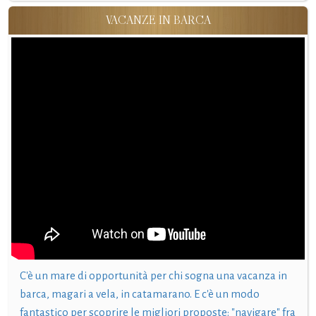
VACANZE IN BARCA
C'è un mare di opportunità per chi sogna una vacanza in
barca, magari a vela, in catamarano. E c'è un modo
fantastico per scoprire le migliori proposte: "navigare" fra