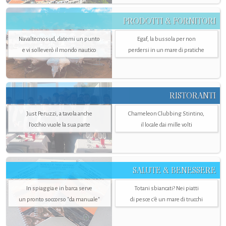
PRODOTTI & FORNITORI
Navaltecnosud, datemi un punto
Egaf, la bussola per non
e vi solleverò il mondo nautico
perdersi in un mare di pratiche
RISTORANTI
Just Peruzzi, a tavola anche
Chameleon Clubbing Stintino,
l’occhio vuole la sua parte
il locale dai mille volti
SALUTE & BENESSERE
In spiaggia e in barca serve
Totani sbiancati? Nei piatti
un pronto soccorso "da manuale"
di pesce c'è un mare di trucchi