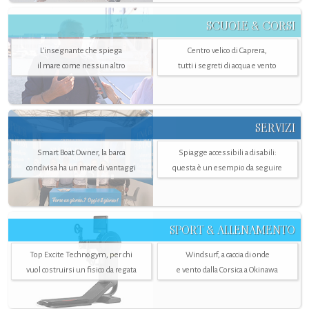
SCUOLE & CORSI
L'insegnante che spiega
Centro velico di Caprera,
il mare come nessun altro
tutti i segreti di acqua e vento
SERVIZI
Smart Boat Owner, la barca
Spiagge accessibili a disabili:
condivisa ha un mare di vantaggi
questa è un esempio da seguire
SPORT & ALLENAMENTO
Top Excite Technogym, per chi
Windsurf, a caccia di onde
vuol costruirsi un fisico da regata
e vento dalla Corsica a Okinawa