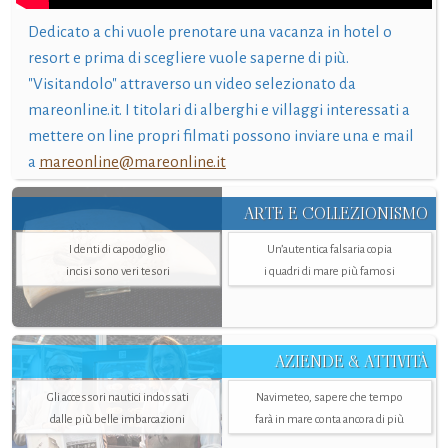
Dedicato a chi vuole prenotare una vacanza in hotel o
resort e prima di scegliere vuole saperne di più.
"Visitandolo" attraverso un video selezionato da
mareonline.it. I titolari di alberghi e villaggi interessati a
mettere on line propri filmati possono inviare una e mail
a
mareonline@mareonline.it
ARTE E COLLEZIONISMO
I denti di capodoglio
Un’autentica falsaria copia
incisi sono veri tesori
i quadri di mare più famosi
AZIENDE & ATTIVITÀ
Gli accessori nautici indossati
Navimeteo, sapere che tempo
dalle più belle imbarcazioni
farà in mare conta ancora di più