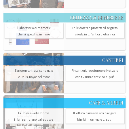
BELLEZZA & BENESSERE
Il laboratorio di cosmetici
Pelle dorata e protetta? Il segreto
che si specchia in mare
si cela in un’antica pietra Inca
CANTIERI
Sangermani, qui sono nate
Fincantieri, raggiungere Net zero
le Rolls-Royce del mare
con 15 anni d'anticipo si può
CASE & ARREDI
La libreria-veliero dove
Il lettino barca a vela fa navigare
i libri sembrano galleggiare
i bimbi in un mare di sogni