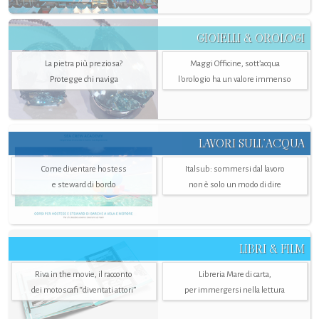
GIOIELLI & OROLOGI
La pietra più preziosa?
Maggi Officine, sott’acqua
Protegge chi naviga
l'orologio ha un valore immenso
LAVORI SULL’ACQUA
Come diventare hostess
Italsub: sommersi dal lavoro
e steward di bordo
non è solo un modo di dire
LIBRI & FILM
Riva in the movie, il racconto
Libreria Mare di carta,
dei motoscafi “diventati attori”
per immergersi nella lettura