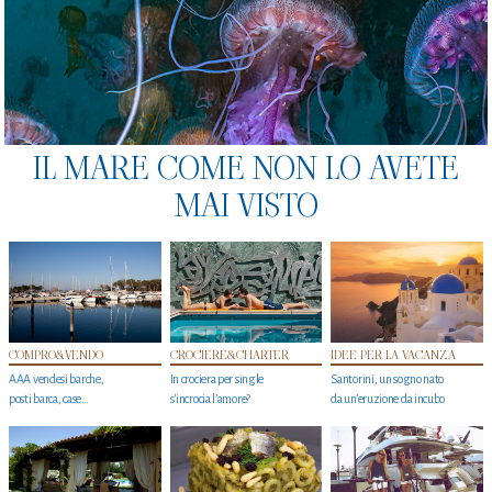
IL MARE COME NON LO AVETE
MAI VISTO
COMPRO&VENDO
CROCIERE&CHARTER
IDEE PER LA VACANZA
AAA vendesi barche,
In crociera per single
Santorini, un sogno nato
posti barca, case…
s'incrocia l’amore?
da un’eruzione da incubo