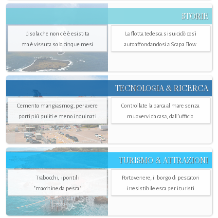
STORIE
L’isola che non c'è è esistita
La flotta tedesca si suicidò così
ma è vissuta solo cinque mesi
autoaffondandosi a Scapa Flow
TECNOLOGIA & RICERCA
Cemento mangiasmog, per avere
Controllate la barca al mare senza
porti più puliti e meno inquinati
muovervi da casa, dall’ufficio
TURISMO & ATTRAZIONI
Trabocchi, i pontili
Portovenere, il borgo di pescatori
"macchine da pesca"
irresistibile esca per i turisti