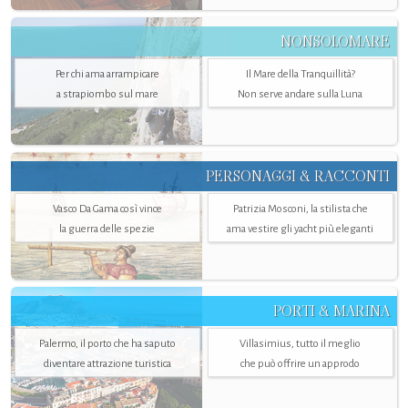
NONSOLOMARE
Per chi ama arrampicare
Il Mare della Tranquillità?
a strapiombo sul mare
Non serve andare sulla Luna
PERSONAGGI & RACCONTI
Vasco Da Gama così vince
Patrizia Mosconi, la stilista che
la guerra delle spezie
ama vestire gli yacht più eleganti
PORTI & MARINA
Palermo, il porto che ha saputo
Villasimius, tutto il meglio
diventare attrazione turistica
che può offrire un approdo