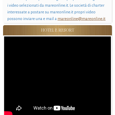
i video selezionati da mareonline.it. Le società di charter
interessate a postare su mareonline.it propri video
possono inviare una e mail a
mareonline@mareonline.it
HOTEL E RESORT