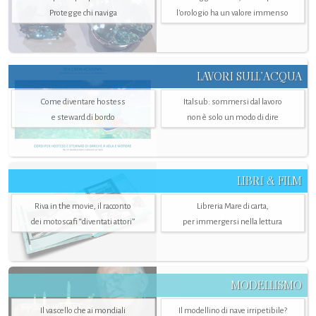
Protegge chi naviga
l'orologio ha un valore immenso
LAVORI SULL’ACQUA
Come diventare hostess
Italsub: sommersi dal lavoro
e steward di bordo
non è solo un modo di dire
LIBRI & FILM
Riva in the movie, il racconto
Libreria Mare di carta,
dei motoscafi “diventati attori”
per immergersi nella lettura
MODELLISMO
Il vascello che ai mondiali
Il modellino di nave irripetibile?