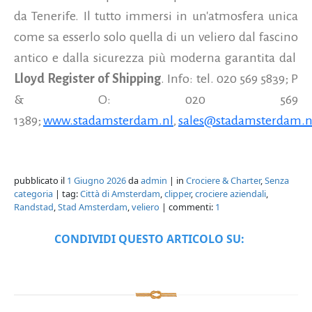
da Tenerife. Il tutto immersi in un'atmosfera unica
come sa esserlo solo quella di un veliero dal fascino
antico e dalla sicurezza più moderna garantita dal
Lloyd Register of Shipping
. Info: tel. 020 569 5839; P
& O: 020 569
1389;
www.stadamsterdam.nl
,
sales@stadamsterdam.n
pubblicato il
1 Giugno 2026
da
admin
| in
Crociere & Charter
,
Senza
categoria
| tag:
Città di Amsterdam
,
clipper
,
crociere aziendali
,
Randstad
,
Stad Amsterdam
,
veliero
| commenti:
1
CONDIVIDI QUESTO ARTICOLO SU: