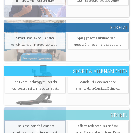
il mare come nessun altro
tutti i segreti di acqua e vento
SERVIZI
Smart Boat Owner, la barca
Spiagge accessibili a disabili:
condivisa ha un mare di vantaggi
questa è un esempio da seguire
SPORT & ALLENAMENTO
Top Excite Technogym, per chi
Windsurf, a caccia di onde
vuol costruirsi un fisico da regata
e vento dalla Corsica a Okinawa
STORIE
L’isola che non c'è è esistita
La flotta tedesca si suicidò così
ma è vissuta solo cinque mesi
autoaffondandosi a Scapa Flow