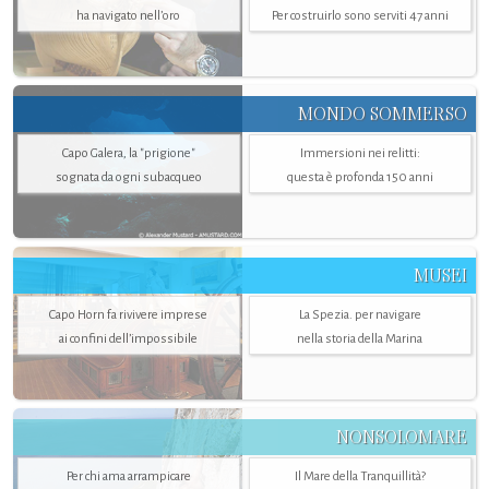
ha navigato nell’oro
Per costruirlo sono serviti 47 anni
MONDO SOMMERSO
Capo Galera, la "prigione"
Immersioni nei relitti:
sognata da ogni subacqueo
questa è profonda 150 anni
MUSEI
Capo Horn fa rivivere imprese
La Spezia. per navigare
ai confini dell’impossibile
nella storia della Marina
NONSOLOMARE
Per chi ama arrampicare
Il Mare della Tranquillità?