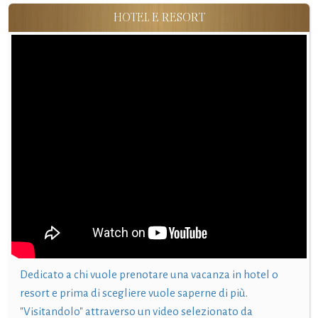
HOTEL E RESORT
Dedicato a chi vuole prenotare una vacanza in hotel o
resort e prima di scegliere vuole saperne di più.
"Visitandolo" attraverso un video selezionato da