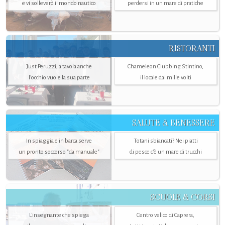
e vi solleverò il mondo nautico
perdersi in un mare di pratiche
RISTORANTI
Just Peruzzi, a tavola anche
Chameleon Clubbing Stintino,
l’occhio vuole la sua parte
il locale dai mille volti
SALUTE & BENESSERE
In spiaggia e in barca serve
Totani sbiancati? Nei piatti
un pronto soccorso "da manuale"
di pesce c'è un mare di trucchi
SCUOLE & CORSI
L'insegnante che spiega
Centro velico di Caprera,