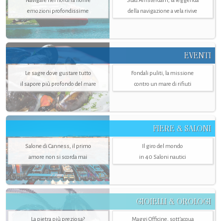
Navigare nei fiordi fa fiorire
Stad Amsterdam, la leggenda
emozioni profondissime
della navigazione a vela rivive
EVENTI
Le sagre dove gustare tutto
Fondali puliti, la missione
il sapore più profondo del mare
contro un mare di rifiuti
FIERE & SALONI
Salone di Canness, il primo
Il giro del mondo
amore non si scorda mai
in 40 Saloni nautici
GIOIELLI & OROLOGI
La pietra più preziosa?
Maggi Officine, sott’acqua