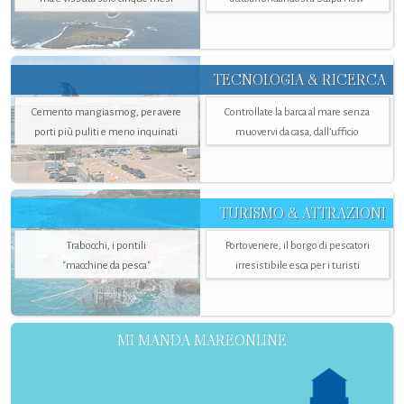
TECNOLOGIA & RICERCA
Cemento mangiasmog, per avere
Controllate la barca al mare senza
porti più puliti e meno inquinati
muovervi da casa, dall’ufficio
TURISMO & ATTRAZIONI
Trabocchi, i pontili
Portovenere, il borgo di pescatori
"macchine da pesca"
irresistibile esca per i turisti
MI MANDA MAREONLINE