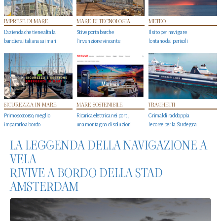
IMPRESE DI MARE
MARE DI TECNOLOGIA
METEO
L'azienda che tiene alta la
Stive porta barche
Il sito per navigare
bandiera italiana sui mari
l'invenzione vincente
lontano dai pericoli
SICUREZZA IN MARE
MARE SOSTENIBILE
TRAGHETTI
Primo soccorso, meglio
Ricarica elettrica nei porti,
Grimaldi raddoppia
impararlo a bordo
una montagna di soluzioni
le corse per la Sardegna
LA LEGGENDA DELLA NAVIGAZIONE A
VELA
RIVIVE A BORDO DELLA STAD
AMSTERDAM