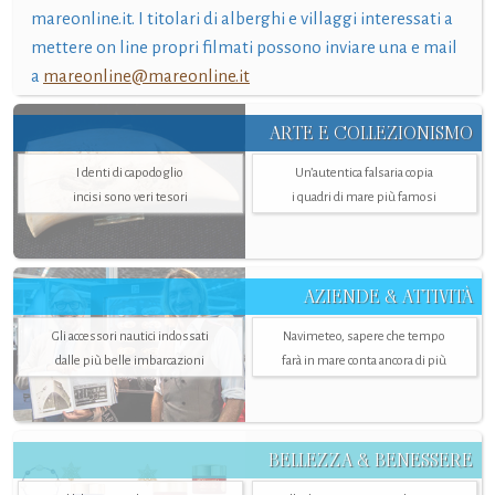
mareonline.it. I titolari di alberghi e villaggi interessati a
mettere on line propri filmati possono inviare una e mail
a
mareonline@mareonline.it
ARTE E COLLEZIONISMO
I denti di capodoglio
Un’autentica falsaria copia
incisi sono veri tesori
i quadri di mare più famosi
AZIENDE & ATTIVITÀ
Gli accessori nautici indossati
Navimeteo, sapere che tempo
dalle più belle imbarcazioni
farà in mare conta ancora di più
BELLEZZA & BENESSERE