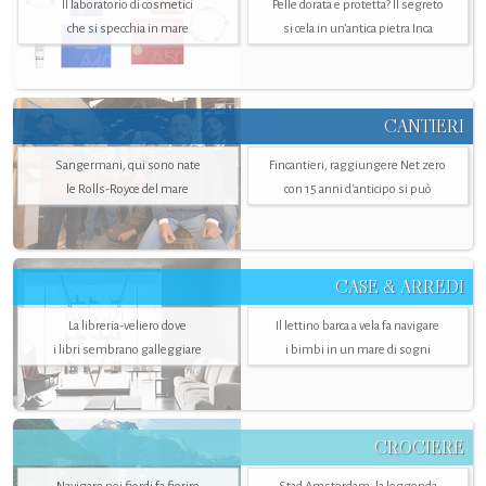
Il laboratorio di cosmetici
Pelle dorata e protetta? Il segreto
che si specchia in mare
si cela in un’antica pietra Inca
CANTIERI
Sangermani, qui sono nate
Fincantieri, raggiungere Net zero
le Rolls-Royce del mare
con 15 anni d'anticipo si può
CASE & ARREDI
La libreria-veliero dove
Il lettino barca a vela fa navigare
i libri sembrano galleggiare
i bimbi in un mare di sogni
CROCIERE