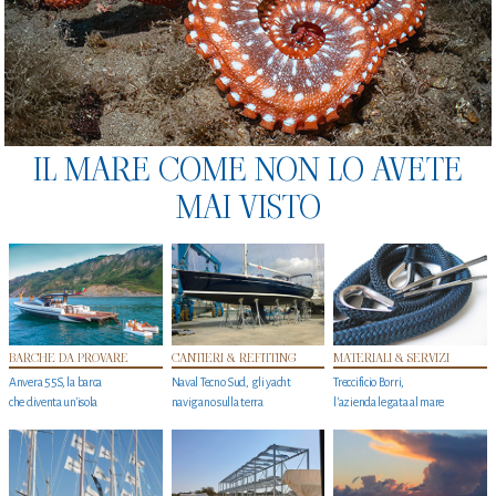
IL MARE COME NON LO AVETE
MAI VISTO
BARCHE DA PROVARE
CANTIERI & REFITTING
MATERIALI & SERVIZI
Anvera 55S, la barca
Naval Tecno Sud, gli yacht
Treccificio Borri,
che diventa un'isola
navigano sulla terra
l'azienda legata al mare