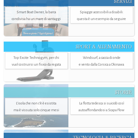
SERVIZI
Smart Boat Owner, la barca
Spiagge accessibili a disabili:
condivisa ha un mare di vantaggi
questa è un esempio da seguire
SPORT & ALLENAMENTO
Top Excite Technogym, per chi
Windsurf, a caccia di onde
vuol costruirsi un fisico da regata
e vento dalla Corsica a Okinawa
STORIE
L’isola che non c'è è esistita
La flotta tedesca si suicidò così
ma è vissuta solo cinque mesi
autoaffondandosi a Scapa Flow
TECNOLOGIA & RICERCA