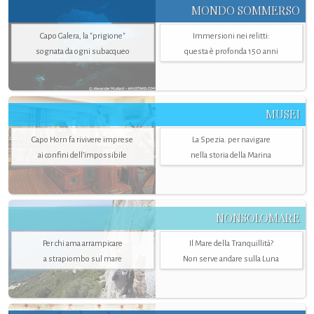
MONDO SOMMERSO
Capo Galera, la "prigione"
Immersioni nei relitti:
sognata da ogni subacqueo
questa è profonda 150 anni
MUSEI
Capo Horn fa rivivere imprese
La Spezia. per navigare
ai confini dell’impossibile
nella storia della Marina
NONSOLOMARE
Per chi ama arrampicare
Il Mare della Tranquillità?
a strapiombo sul mare
Non serve andare sulla Luna