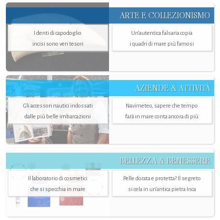
ARTE E COLLEZIONISMO
I denti di capodoglio
Un’autentica falsaria copia
incisi sono veri tesori
i quadri di mare più famosi
AZIENDE & ATTIVITÀ
Gli accessori nautici indossati
Navimeteo, sapere che tempo
dalle più belle imbarcazioni
farà in mare conta ancora di più
BELLEZZA & BENESSERE
Il laboratorio di cosmetici
Pelle dorata e protetta? Il segreto
che si specchia in mare
si cela in un’antica pietra Inca