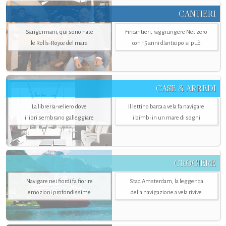
CANTIERI
Sangermani, qui sono nate
Fincantieri, raggiungere Net zero
le Rolls-Royce del mare
con 15 anni d'anticipo si può
CASE & ARREDI
La libreria-veliero dove
Il lettino barca a vela fa navigare
i libri sembrano galleggiare
i bimbi in un mare di sogni
CROCIERE
Navigare nei fiordi fa fiorire
Stad Amsterdam, la leggenda
emozioni profondissime
della navigazione a vela rivive