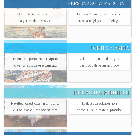
PERSONAGGI & RACCONTI
Vasco Da Gama così vince
Patrizia Mosconi, la stilista che
la guerra delle spezie
ama vestire gli yacht più eleganti
PORTI & MARINA
Palermo, il porto che ha saputo
Villasimius, tutto il meglio
diventare attrazione turistica
che può offrire un approdo
PRODOTTI & FORNITORI
Navaltecnosud, datemi un punto
Egaf, la bussola per non
e vi solleverò il mondo nautico
perdersi in un mare di pratiche