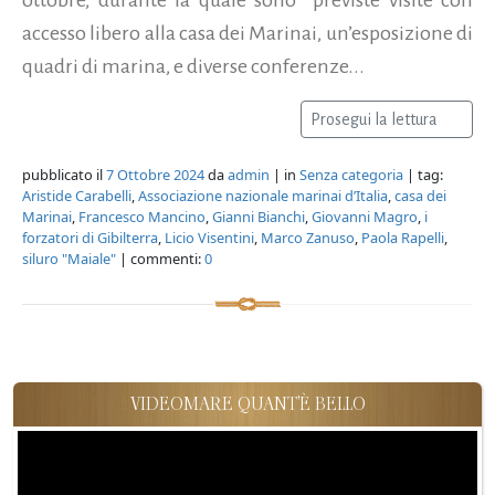
accesso libero alla casa dei Marinai, un’esposizione di
quadri di marina, e diverse conferenze...
Prosegui la lettura
pubblicato il
7 Ottobre 2024
da
admin
| in
Senza categoria
| tag:
Aristide Carabelli
,
Associazione nazionale marinai d’Italia
,
casa dei
Marinai
,
Francesco Mancino
,
Gianni Bianchi
,
Giovanni Magro
,
i
forzatori di Gibilterra
,
Licio Visentini
,
Marco Zanuso
,
Paola Rapelli
,
siluro "Maiale"
| commenti:
0
VIDEOMARE QUANT'È BELLO