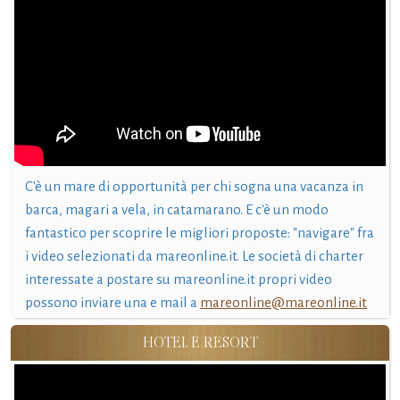
C'è un mare di opportunità per chi sogna una vacanza in
barca, magari a vela, in catamarano. E c'è un modo
fantastico per scoprire le migliori proposte: "navigare" fra
i video selezionati da mareonline.it. Le società di charter
interessate a postare su mareonline.it propri video
possono inviare una e mail a
mareonline@mareonline.it
HOTEL E RESORT