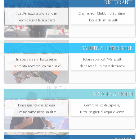
RISTORANTI
Just Peruzzi, a tavola anche
Chameleon Clubbing Stintino,
l’occhio vuole la sua parte
il locale dai mille volti
SALUTE & BENESSERE
In spiaggia e in barca serve
Totani sbiancati? Nei piatti
un pronto soccorso "da manuale"
di pesce c'è un mare di trucchi
SCUOLE & CORSI
L'insegnante che spiega
Centro velico di Caprera,
il mare come nessun altro
tutti i segreti di acqua e vento