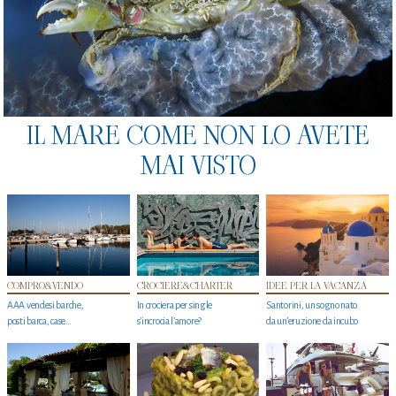
IL MARE COME NON LO AVETE
MAI VISTO
COMPRO&VENDO
CROCIERE&CHARTER
IDEE PER LA VACANZA
AAA vendesi barche,
In crociera per single
Santorini, un sogno nato
posti barca, case…
s'incrocia l’amore?
da un’eruzione da incubo