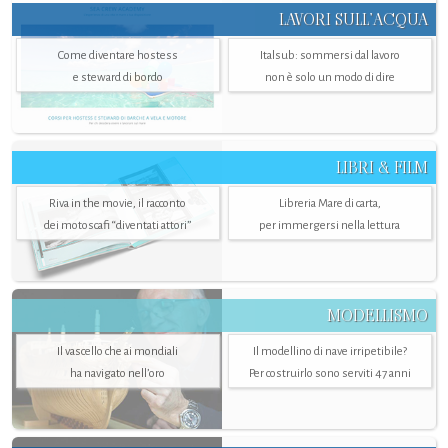
LAVORI SULL’ACQUA
Come diventare hostess
Italsub: sommersi dal lavoro
e steward di bordo
non è solo un modo di dire
LIBRI & FILM
Riva in the movie, il racconto
Libreria Mare di carta,
dei motoscafi “diventati attori”
per immergersi nella lettura
MODELLISMO
Il vascello che ai mondiali
Il modellino di nave irripetibile?
ha navigato nell’oro
Per costruirlo sono serviti 47 anni