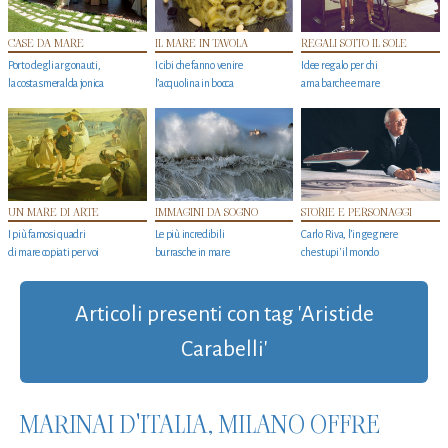
CASE DA MARE
IL MARE IN TAVOLA
REGALI SOTTO IL SOLE
Porto degli argonauti,
I cibi che fanno venire
Idee regalo per chi
la costa smeralda jonica
l’acquolina in bocca
ama barche e mare
UN MARE DI ARTE
IMMAGINI DA SOGNO
STORIE E PERSONAGGI
I più famosi quadri
Le più incredibili
Carlo Riva, l’ingegnere
di mare copiati per voi
burrasche in mare
che stupi' il mondo
Articoli presenti con tag 'Aristide
Carabelli'
MARINAI D'ITALIA, MILANO OFFRE