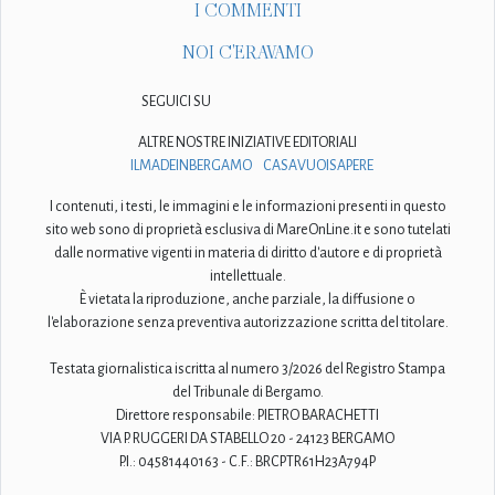
I COMMENTI
NOI C'ERAVAMO
SEGUICI SU
ALTRE NOSTRE INIZIATIVE EDITORIALI
ILMADEINBERGAMO
CASAVUOISAPERE
I contenuti, i testi, le immagini e le informazioni presenti in questo
sito web sono di proprietà esclusiva di MareOnLine.it e sono tutelati
dalle normative vigenti in materia di diritto d'autore e di proprietà
intellettuale.
È vietata la riproduzione, anche parziale, la diffusione o
l'elaborazione senza preventiva autorizzazione scritta del titolare.
Testata giornalistica iscritta al numero 3/2026 del Registro Stampa
del Tribunale di Bergamo.
Direttore responsabile: PIETRO BARACHETTI
VIA P. RUGGERI DA STABELLO 20 - 24123 BERGAMO
P.I.: 04581440163 - C.F.: BRCPTR61H23A794P