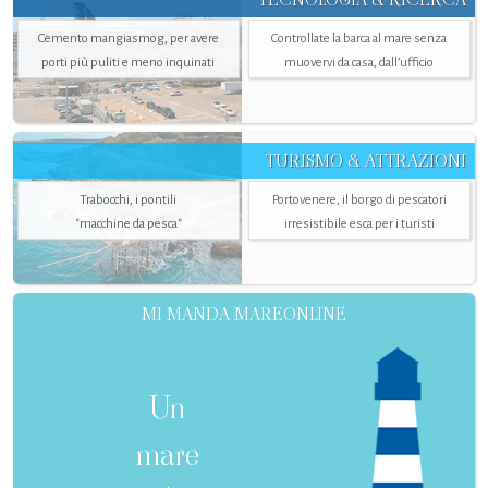
Cemento mangiasmog, per avere
Controllate la barca al mare senza
porti più puliti e meno inquinati
muovervi da casa, dall’ufficio
TURISMO & ATTRAZIONI
Trabocchi, i pontili
Portovenere, il borgo di pescatori
"macchine da pesca"
irresistibile esca per i turisti
MI MANDA MAREONLINE
Un
mare