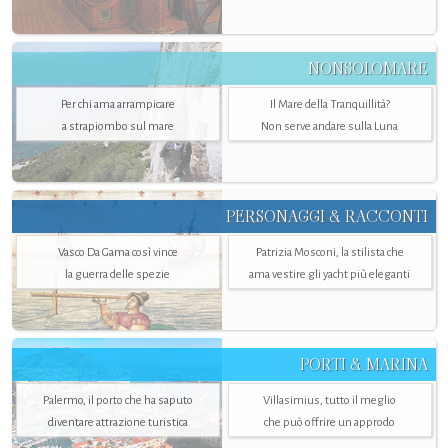
NONSOLOMARE
Per chi ama arrampicare
Il Mare della Tranquillità?
a strapiombo sul mare
Non serve andare sulla Luna
PERSONAGGI & RACCONTI
Vasco Da Gama così vince
Patrizia Mosconi, la stilista che
la guerra delle spezie
ama vestire gli yacht più eleganti
PORTI & MARINA
Palermo, il porto che ha saputo
Villasimius, tutto il meglio
diventare attrazione turistica
che può offrire un approdo