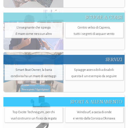
SCUOLE & CORSI
L'insegnante che spiega
Centro velico di Caprera,
il mare come nessun altro
tutti i segreti di acqua e vento
SERVIZI
Smart Boat Owner, la barca
Spiagge accessibili a disabili:
condivisa ha un mare di vantaggi
questa è un esempio da seguire
SPORT & ALLENAMENTO
Top Excite Technogym, per chi
Windsurf, a caccia di onde
vuol costruirsi un fisico da regata
e vento dalla Corsica a Okinawa