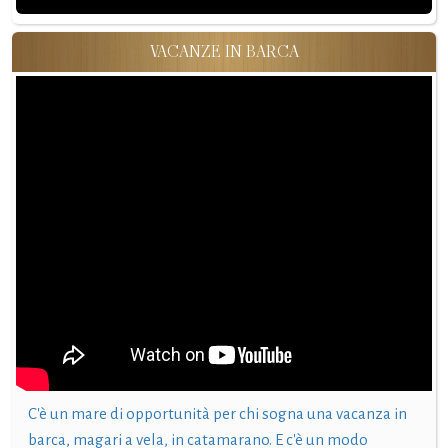
VACANZE IN BARCA
C'è un mare di opportunità per chi sogna una vacanza in
barca, magari a vela, in catamarano. E c'è un modo