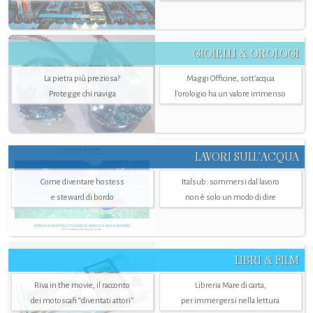
GIOIELLI & OROLOGI
La pietra più preziosa?
Maggi Officine, sott’acqua
Protegge chi naviga
l'orologio ha un valore immenso
LAVORI SULL’ACQUA
Come diventare hostess
Italsub: sommersi dal lavoro
e steward di bordo
non è solo un modo di dire
LIBRI & FILM
Riva in the movie, il racconto
Libreria Mare di carta,
dei motoscafi “diventati attori”
per immergersi nella lettura