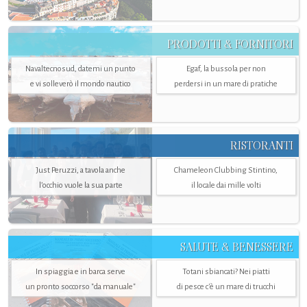
PRODOTTI & FORNITORI
Navaltecnosud, datemi un punto
Egaf, la bussola per non
e vi solleverò il mondo nautico
perdersi in un mare di pratiche
RISTORANTI
Just Peruzzi, a tavola anche
Chameleon Clubbing Stintino,
l’occhio vuole la sua parte
il locale dai mille volti
SALUTE & BENESSERE
In spiaggia e in barca serve
Totani sbiancati? Nei piatti
un pronto soccorso "da manuale"
di pesce c'è un mare di trucchi