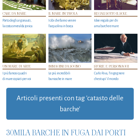
CASE DA MARE
IL MARE IN TAVOLA
REGALI SOTTO IL SOLE
Porto degli argonauti,
I cibi che fanno venire
Idee regalo per chi
la costa smeralda jonica
l’acquolina in bocca
ama barche e mare
UN MARE DI ARTE
IMMAGINI DA SOGNO
STORIE E PERSONAGGI
I più famosi quadri
Le più incredibili
Carlo Riva, l’ingegnere
di mare copiati per voi
burrasche in mare
che stupi' il mondo
Articoli presenti con tag 'catasto delle
barche'
30MILA BARCHE IN FUGA DAI PORTI