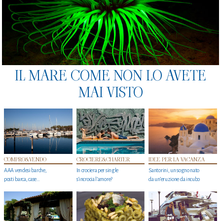
IL MARE COME NON LO AVETE
MAI VISTO
COMPRO&VENDO
CROCIERE&CHARTER
IDEE PER LA VACANZA
AAA vendesi barche,
In crociera per single
Santorini, un sogno nato
posti barca, case…
s'incrocia l’amore?
da un’eruzione da incubo