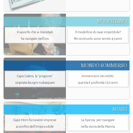
MODELLISMO
Il vascello che ai mondiali
Il modellino di nave irripetibile?
ha navigato nell’oro
Per costruirlo sono serviti 47 anni
MONDO SOMMERSO
Capo Galera, la "prigione"
Immersioni nei relitti:
sognata da ogni subacqueo
questa è profonda 150 anni
MUSEI
Capo Horn fa rivivere imprese
La Spezia. per navigare
ai confini dell’impossibile
nella storia della Marina