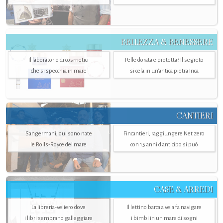
BELLEZZA & BENESSERE
Il laboratorio di cosmetici
Pelle dorata e protetta? Il segreto
che si specchia in mare
si cela in un’antica pietra Inca
CANTIERI
Sangermani, qui sono nate
Fincantieri, raggiungere Net zero
le Rolls-Royce del mare
con 15 anni d'anticipo si può
CASE & ARREDI
La libreria-veliero dove
Il lettino barca a vela fa navigare
i libri sembrano galleggiare
i bimbi in un mare di sogni