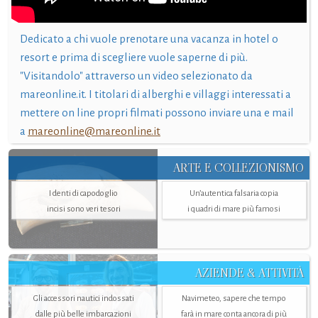
Dedicato a chi vuole prenotare una vacanza in hotel o
resort e prima di scegliere vuole saperne di più.
"Visitandolo" attraverso un video selezionato da
mareonline.it. I titolari di alberghi e villaggi interessati a
mettere on line propri filmati possono inviare una e mail
a
mareonline@mareonline.it
ARTE E COLLEZIONISMO
I denti di capodoglio
Un’autentica falsaria copia
incisi sono veri tesori
i quadri di mare più famosi
AZIENDE & ATTIVITÀ
Gli accessori nautici indossati
Navimeteo, sapere che tempo
dalle più belle imbarcazioni
farà in mare conta ancora di più