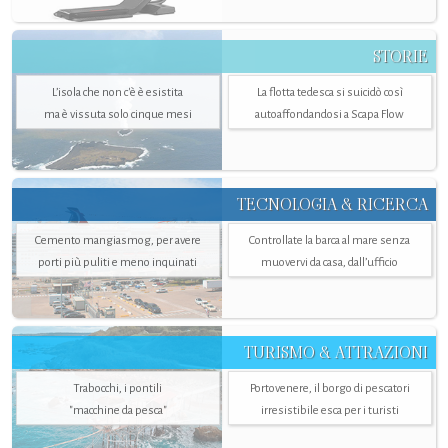
STORIE
L’isola che non c'è è esistita
La flotta tedesca si suicidò così
ma è vissuta solo cinque mesi
autoaffondandosi a Scapa Flow
TECNOLOGIA & RICERCA
Cemento mangiasmog, per avere
Controllate la barca al mare senza
porti più puliti e meno inquinati
muovervi da casa, dall’ufficio
TURISMO & ATTRAZIONI
Trabocchi, i pontili
Portovenere, il borgo di pescatori
"macchine da pesca"
irresistibile esca per i turisti