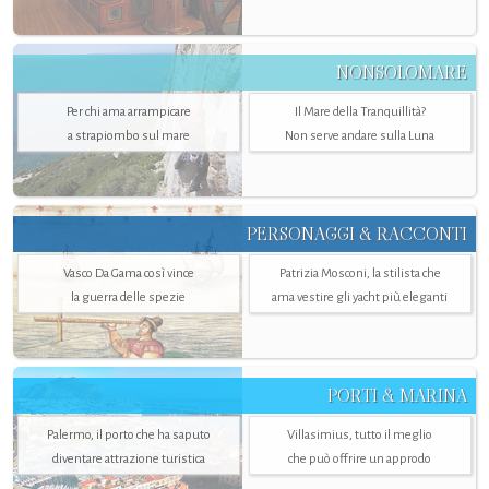
NONSOLOMARE
Per chi ama arrampicare
Il Mare della Tranquillità?
a strapiombo sul mare
Non serve andare sulla Luna
PERSONAGGI & RACCONTI
Vasco Da Gama così vince
Patrizia Mosconi, la stilista che
la guerra delle spezie
ama vestire gli yacht più eleganti
PORTI & MARINA
Palermo, il porto che ha saputo
Villasimius, tutto il meglio
diventare attrazione turistica
che può offrire un approdo