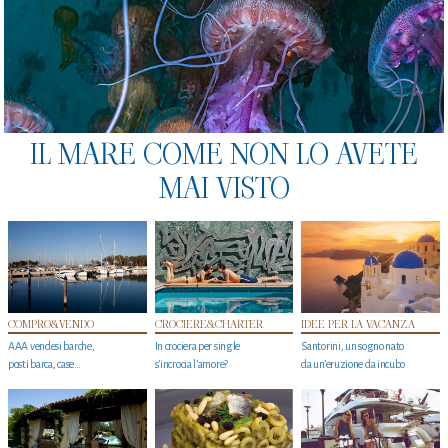
IL MARE COME NON LO AVETE
MAI VISTO
COMPRO&VENDO
CROCIERE&CHARTER
IDEE PER LA VACANZA
AAA vendesi barche,
In crociera per single
Santorini, un sogno nato
posti barca, case…
s'incrocia l’amore?
da un’eruzione da incubo