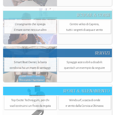
SCUOLE & CORSI
L'insegnante che spiega
Centro velico di Caprera,
il mare come nessun altro
tutti i segreti di acqua e vento
SERVIZI
Smart Boat Owner, la barca
Spiagge accessibili a disabili:
condivisa ha un mare di vantaggi
questa è un esempio da seguire
SPORT & ALLENAMENTO
Top Excite Technogym, per chi
Windsurf, a caccia di onde
vuol costruirsi un fisico da regata
e vento dalla Corsica a Okinawa