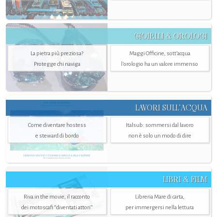
GIOIELLI & OROLOGI
La pietra più preziosa?
Maggi Officine, sott’acqua
Protegge chi naviga
l'orologio ha un valore immenso
LAVORI SULL’ACQUA
Come diventare hostess
Italsub: sommersi dal lavoro
e steward di bordo
non è solo un modo di dire
LIBRI & FILM
Riva in the movie, il racconto
Libreria Mare di carta,
dei motoscafi “diventati attori”
per immergersi nella lettura