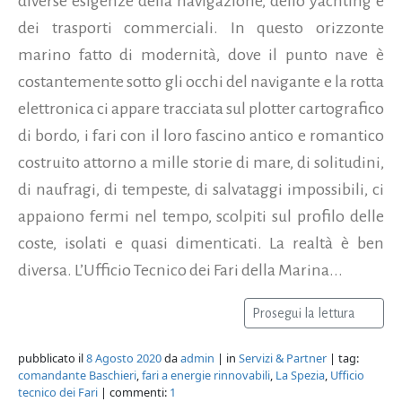
diverse esigenze della navigazione, dello yachting e
dei trasporti commerciali. In questo orizzonte
marino fatto di modernità, dove il punto nave è
costantemente sotto gli occhi del navigante e la rotta
elettronica ci appare tracciata sul plotter cartografico
di bordo, i fari con il loro fascino antico e romantico
costruito attorno a mille storie di mare, di solitudini,
di naufragi, di tempeste, di salvataggi impossibili, ci
appaiono fermi nel tempo, scolpiti sul profilo delle
coste, isolati e quasi dimenticati. La realtà è ben
diversa. L’Ufficio Tecnico dei Fari della Marina...
Prosegui la lettura
pubblicato il
8 Agosto 2020
da
admin
| in
Servizi & Partner
| tag:
comandante Baschieri
,
fari a energie rinnovabili
,
La Spezia
,
Ufficio
tecnico dei Fari
| commenti:
1