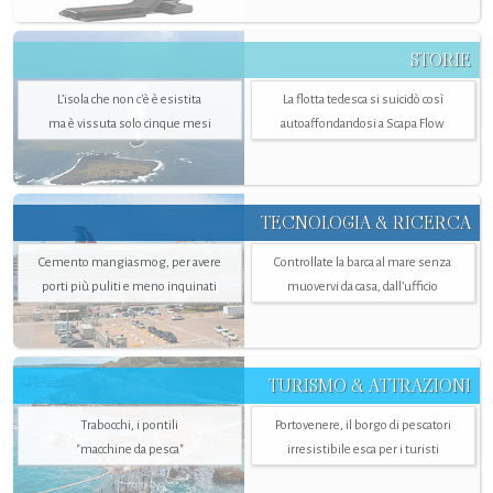
STORIE
L’isola che non c'è è esistita
La flotta tedesca si suicidò così
ma è vissuta solo cinque mesi
autoaffondandosi a Scapa Flow
TECNOLOGIA & RICERCA
Cemento mangiasmog, per avere
Controllate la barca al mare senza
porti più puliti e meno inquinati
muovervi da casa, dall’ufficio
TURISMO & ATTRAZIONI
Trabocchi, i pontili
Portovenere, il borgo di pescatori
"macchine da pesca"
irresistibile esca per i turisti