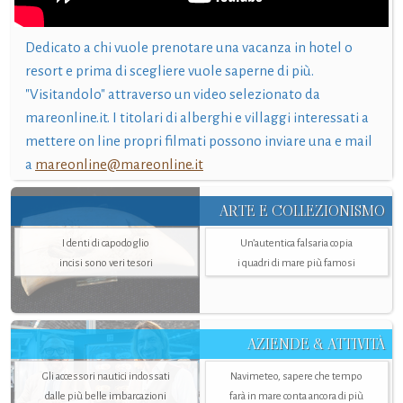
Dedicato a chi vuole prenotare una vacanza in hotel o
resort e prima di scegliere vuole saperne di più.
"Visitandolo" attraverso un video selezionato da
mareonline.it. I titolari di alberghi e villaggi interessati a
mettere on line propri filmati possono inviare una e mail
a
mareonline@mareonline.it
ARTE E COLLEZIONISMO
I denti di capodoglio
Un’autentica falsaria copia
incisi sono veri tesori
i quadri di mare più famosi
AZIENDE & ATTIVITÀ
Gli accessori nautici indossati
Navimeteo, sapere che tempo
dalle più belle imbarcazioni
farà in mare conta ancora di più