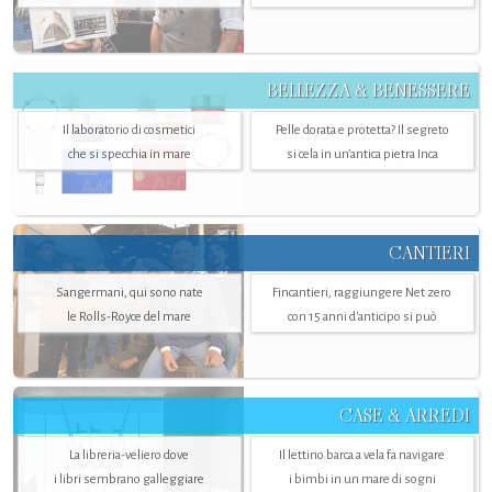
BELLEZZA & BENESSERE
Il laboratorio di cosmetici
Pelle dorata e protetta? Il segreto
che si specchia in mare
si cela in un’antica pietra Inca
CANTIERI
Sangermani, qui sono nate
Fincantieri, raggiungere Net zero
le Rolls-Royce del mare
con 15 anni d'anticipo si può
CASE & ARREDI
La libreria-veliero dove
Il lettino barca a vela fa navigare
i libri sembrano galleggiare
i bimbi in un mare di sogni