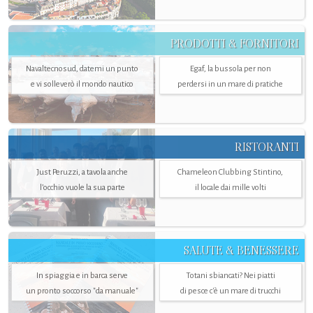
PRODOTTI & FORNITORI
Navaltecnosud, datemi un punto
Egaf, la bussola per non
e vi solleverò il mondo nautico
perdersi in un mare di pratiche
RISTORANTI
Just Peruzzi, a tavola anche
Chameleon Clubbing Stintino,
l’occhio vuole la sua parte
il locale dai mille volti
SALUTE & BENESSERE
In spiaggia e in barca serve
Totani sbiancati? Nei piatti
un pronto soccorso "da manuale"
di pesce c'è un mare di trucchi