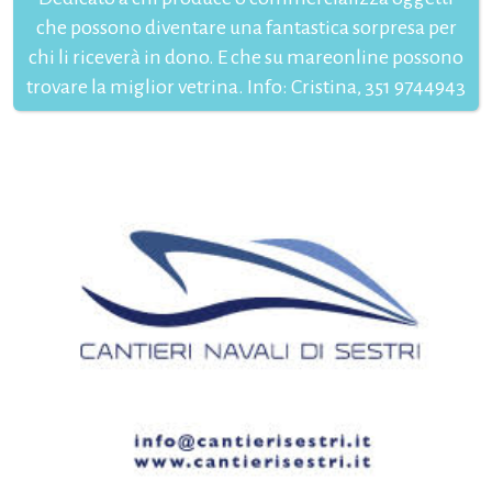
che possono diventare una fantastica sorpresa per
chi li riceverà in dono. E che su mareonline possono
trovare la miglior vetrina. Info: Cristina, 351 9744943