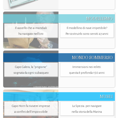
MODELLISMO
Il vascello che ai mondiali
Il modellino di nave irripetibile?
ha navigato nell’oro
Per costruirlo sono serviti 47 anni
MONDO SOMMERSO
Capo Galera, la "prigione"
Immersioni nei relitti:
sognata da ogni subacqueo
questa è profonda 150 anni
MUSEI
Capo Horn fa rivivere imprese
La Spezia. per navigare
ai confini dell’impossibile
nella storia della Marina