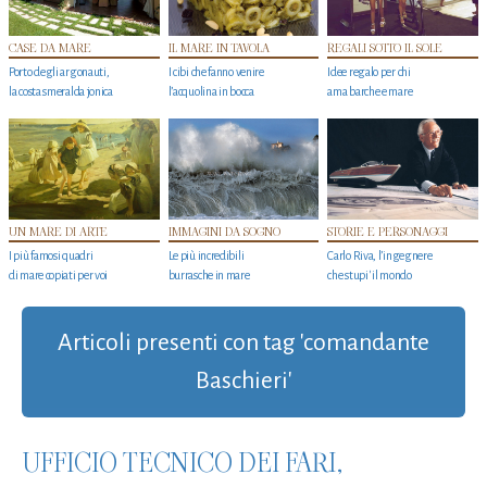
CASE DA MARE
IL MARE IN TAVOLA
REGALI SOTTO IL SOLE
Porto degli argonauti,
I cibi che fanno venire
Idee regalo per chi
la costa smeralda jonica
l’acquolina in bocca
ama barche e mare
UN MARE DI ARTE
IMMAGINI DA SOGNO
STORIE E PERSONAGGI
I più famosi quadri
Le più incredibili
Carlo Riva, l’ingegnere
di mare copiati per voi
burrasche in mare
che stupi' il mondo
Articoli presenti con tag 'comandante
Baschieri'
UFFICIO TECNICO DEI FARI,