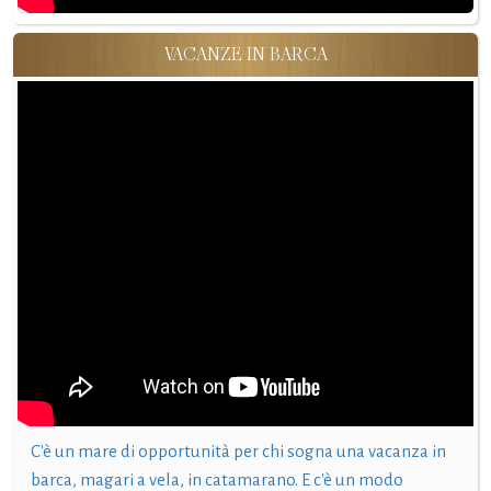
VACANZE IN BARCA
C'è un mare di opportunità per chi sogna una vacanza in
barca, magari a vela, in catamarano. E c'è un modo