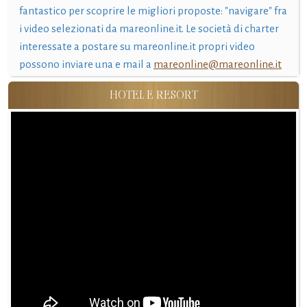
fantastico per scoprire le migliori proposte: "navigare" fra
i video selezionati da mareonline.it. Le società di charter
interessate a postare su mareonline.it propri video
possono inviare una e mail a
mareonline@mareonline.it
HOTEL E RESORT