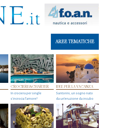
AREE TEMATICHE
CROCIERE&CHARTER
IDEE PER LA VACANZA
In crociera per single
Santorini, un sogno nato
s'incrocia l’amore?
da un’eruzione da incubo