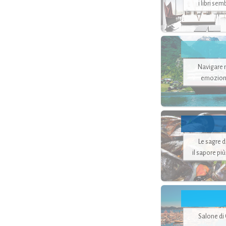
i libri se
Navigare ne
emozion
Le sagre 
il sapore pi
Salone di