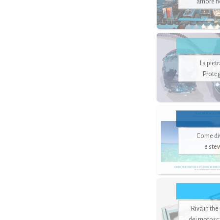
amore no
La piet
Proteg
Come di
e ste
Riva in the
dei motoscaf