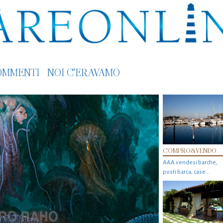
OMMENTI
NOI C'ERAVAMO
COMPRO&VENDO
AAA vendesi barche,
posti barca, case…