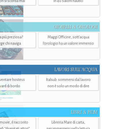
n si scorda mai
in 40 Saloni nautici
GIOIELLI & OROLOGI
ra più preziosa?
Maggi Officine, sott’acqua
ge chi naviga
l'orologio ha un valore immenso
LAVORI SULL’ACQUA
ventare hostess
Italsub: sommersi dal lavoro
ward di bordo
non è solo un modo di dire
LIBRI & FILM
 movie, il racconto
Libreria Mare di carta,
i “diventati attori”
per immergersi nella lettura