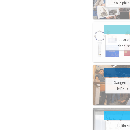
dalle più 
Il labora
che si 
Sangerman
le Rolls
La libre