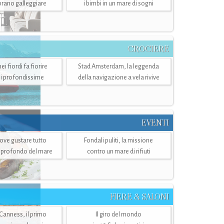
mbrano galleggiare
i bimbi in un mare di sogni
CROCIERE
i fiordi fa fiorire
Stad Amsterdam, la leggenda
i profondissime
della navigazione a vela rivive
EVENTI
dove gustare tutto
Fondali puliti, la missione
ù profondo del mare
contro un mare di rifiuti
FIERE & SALONI
 Canness, il primo
Il giro del mondo