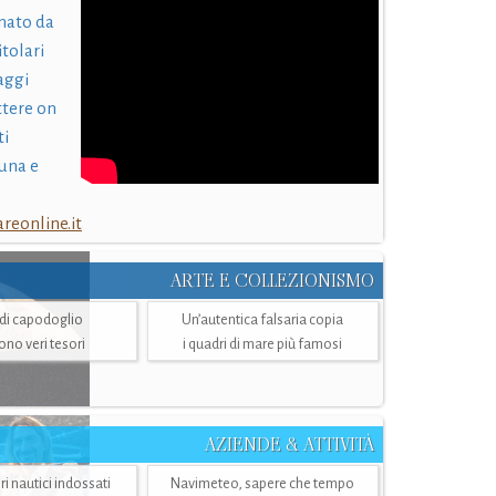
nato da
itolari
laggi
ttere on
ti
una e
eonline.it
ARTE E COLLEZIONISMO
i di capodoglio
Un’autentica falsaria copia
sono veri tesori
i quadri di mare più famosi
AZIENDE & ATTIVITÀ
ri nautici indossati
Navimeteo, sapere che tempo