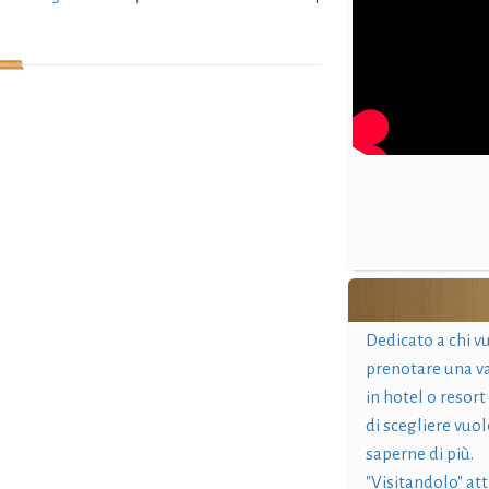
Dedicato a chi v
prenotare una v
in hotel o resort
di scegliere vuol
saperne di più.
"Visitandolo" at