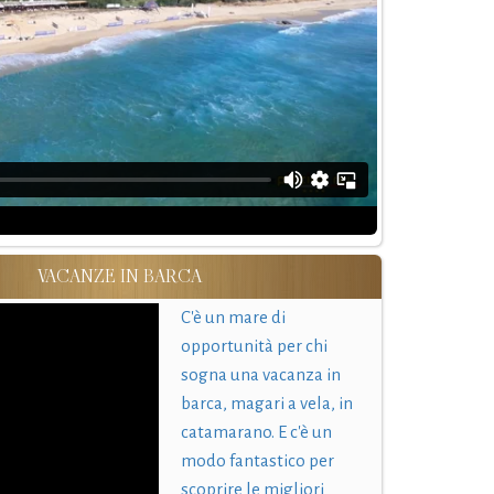
VACANZE IN BARCA
C'è un mare di
opportunità per chi
sogna una vacanza in
barca, magari a vela, in
catamarano. E c'è un
modo fantastico per
scoprire le migliori