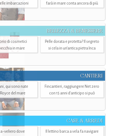
belle imbarcazioni
farà in mare conta ancora di più
BELLEZZA & BENESSERE
torio di cosmetici
Pelle dorata e protetta? Il segreto
specchia in mare
si cela in un’antica pietra Inca
CANTIERI
i, qui sono nate
Fincantieri, raggiungere Net zero
-Royce del mare
con 15 anni d'anticipo si può
CASE & ARREDI
ria-veliero dove
Il lettino barca a vela fa navigare