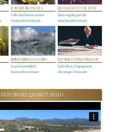
IL MARE IN TAVOLA
REGALI SOTTO IL SOLE
I cibi che fanno venire
Idee regalo per chi
a
l’acquolina in bocca
ama barche e mare
IMMAGINI DA SOGNO
STORIE E PERSONAGGI
Le più incredibili
Carlo Riva, l’ingegnere
burrasche in mare
che stupi' il mondo
VIDEOMARE QUANT'È BELLO