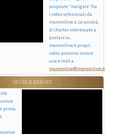
proposte: "navigare" fra
i video selezionati da
mareonline.it. Le società
di charter interessate a
postare su
mareonline.it propri
video possono inviare
una e mail a
mareonline@mareonline.it
HOTEL E RESORT
uole
acanza
 e prima
e
traverso