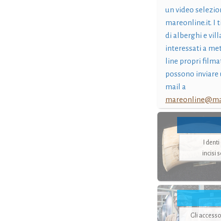
un video selezio
mareonline.it. I t
di alberghi e vil
interessati a me
line propri filma
possono inviare 
mail a
mareonline@mar
I dent
incisi 
Gli accesso