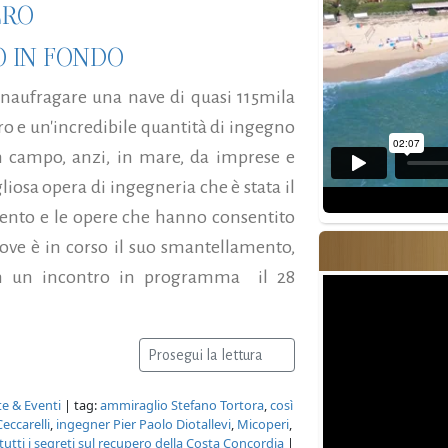
ERO
 IN FONDO
 naufragare una nave di quasi 115mila
oro e un'incredibile quantità di ingegno
 campo, anzi, in mare, da imprese e
gliosa opera di ingegneria che è stata il
mento e le opere che hanno consentito
dove è in corso il suo smantellamento,
 un un incontro in programma il 28
Prosegui la lettura
e & Eventi
| tag:
ammiraglio Stefano Tortora
,
così
eccarelli
,
ingegner Pier Paolo Diotallevi
,
Micoperi
,
tutti i segreti sul recupero della Costa Concordia
|