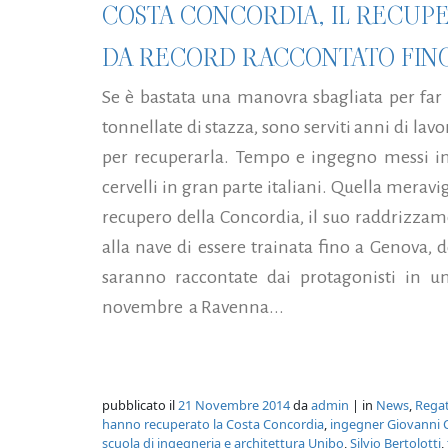
COSTA CONCORDIA, IL RECUP
DA RECORD RACCONTATO FINO
Se è bastata una manovra sbagliata per far
tonnellate di stazza, sono serviti anni di lav
per recuperarla. Tempo e ingegno messi in
cervelli in gran parte italiani. Quella meravi
recupero della Concordia, il suo raddrizza
alla nave di essere trainata fino a Genova, 
saranno raccontate dai protagonisti in
novembre a Ravenna...
pubblicato il
21 Novembre 2014
da
admin
| in
News
,
Regat
hanno recuperato la Costa Concordia
,
ingegner Giovanni C
scuola di ingegneria e architettura Unibo
,
Silvio Bertolotti
,