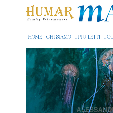
HOME
CHI SIAMO
I PIÙ LETTI
I C