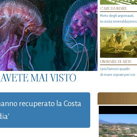
CASE DA MARE
Porto degli argonauti,
la costa smeralda jonic
UN MARE DI ARTE
I più famosi quadri
AVETE MAI VISTO
di mare copiati per voi
ì hanno recuperato la Costa
ia'