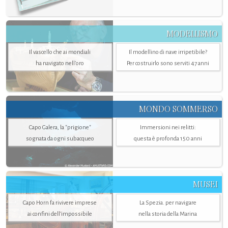
MODELLISMO
Il vascello che ai mondiali
Il modellino di nave irripetibile?
ha navigato nell’oro
Per costruirlo sono serviti 47 anni
MONDO SOMMERSO
Capo Galera, la "prigione"
Immersioni nei relitti:
sognata da ogni subacqueo
questa è profonda 150 anni
MUSEI
Capo Horn fa rivivere imprese
La Spezia. per navigare
ai confini dell’impossibile
nella storia della Marina