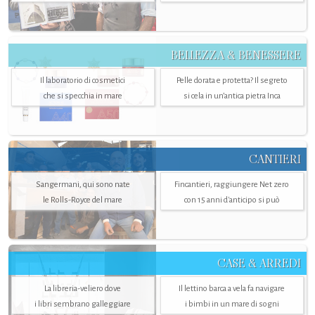
BELLEZZA & BENESSERE
Il laboratorio di cosmetici
Pelle dorata e protetta? Il segreto
che si specchia in mare
si cela in un’antica pietra Inca
CANTIERI
Sangermani, qui sono nate
Fincantieri, raggiungere Net zero
le Rolls-Royce del mare
con 15 anni d'anticipo si può
CASE & ARREDI
La libreria-veliero dove
Il lettino barca a vela fa navigare
i libri sembrano galleggiare
i bimbi in un mare di sogni