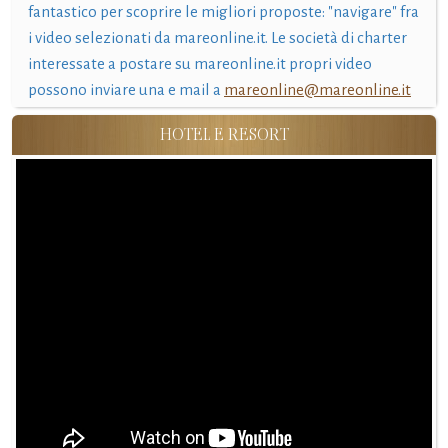
fantastico per scoprire le migliori proposte: "navigare" fra
i video selezionati da mareonline.it. Le società di charter
interessate a postare su mareonline.it propri video
possono inviare una e mail a
mareonline@mareonline.it
HOTEL E RESORT