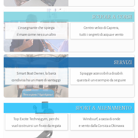
SCUOLE & CORSI
L'insegnante che spiega
Centro velico di Caprera,
il mare come nessun altro
tutti i segreti di acqua e vento
SERVIZI
Smart Boat Owner, la barca
Spiagge accessibili a disabili:
condivisa ha un mare di vantaggi
questa è un esempio da seguire
SPORT & ALLENAMENTO
Top Excite Technogym, per chi
Windsurf, a caccia di onde
vuol costruirsi un fisico da regata
e vento dalla Corsica a Okinawa