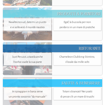
PRODOTTI & FORNITORI
Navaltecnosud, datemi un punto
Egaf, la bussola per non
e vi solleverò il mondo nautico
perdersi in un mare di pratiche
RISTORANTI
Just Peruzzi, a tavola anche
Chameleon Clubbing Stintino,
l’occhio vuole la sua parte
il locale dai mille volti
SALUTE & BENESSERE
In spiaggia e in barca serve
Totani sbiancati? Nei piatti
un pronto soccorso "da manuale"
di pesce c'è un mare di trucchi