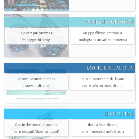
GIOIELLI & OROLOGI
La pietra più preziosa?
Maggi Officine, sott’acqua
Protegge chi naviga
l'orologio ha un valore immenso
LAVORI SULL’ACQUA
Come diventare hostess
Italsub: sommersi dal lavoro
e steward di bordo
non è solo un modo di dire
LIBRI & FILM
Riva in the movie, il racconto
Libreria Mare di carta,
dei motoscafi “diventati attori”
per immergersi nella lettura