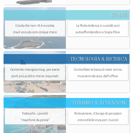
STORIE
L’isola che non c'è è esistita
La flotta tedesca si suicidò così
ma è vissuta solo cinque mesi
autoaffondandosi a Scapa Flow
TECNOLOGIA & RICERCA
Cemento mangiasmog, per avere
Controllate la barca al mare senza
porti più puliti e meno inquinati
muovervi da casa, dall’ufficio
TURISMO & ATTRAZIONI
Trabocchi, i pontili
Portovenere, il borgo di pescatori
"macchine da pesca"
irresistibile esca per i turisti