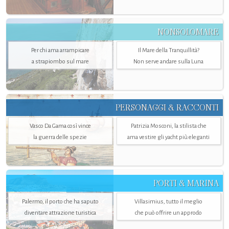
NONSOLOMARE
Per chi ama arrampicare
Il Mare della Tranquillità?
a strapiombo sul mare
Non serve andare sulla Luna
PERSONAGGI & RACCONTI
Vasco Da Gama così vince
Patrizia Mosconi, la stilista che
la guerra delle spezie
ama vestire gli yacht più eleganti
PORTI & MARINA
Palermo, il porto che ha saputo
Villasimius, tutto il meglio
diventare attrazione turistica
che può offrire un approdo