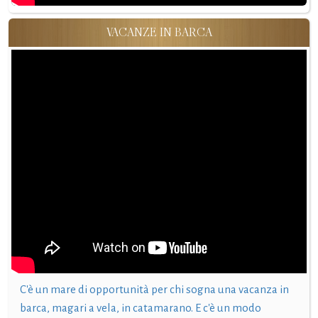
VACANZE IN BARCA
C'è un mare di opportunità per chi sogna una vacanza in
barca, magari a vela, in catamarano. E c'è un modo