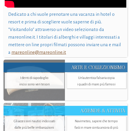
Dedicato a chi vuole prenotare una vacanza in hotel o
resort e prima di scegliere vuole saperne di più.
"Visitandolo" attraverso un video selezionato da
mareonline.it. I titolari di alberghi e villaggi interessati a
mettere on line propri filmati possono inviare una e mail
a
mareonline@mareonline.it
ARTE E COLLEZIONISMO
I denti di capodoglio
Un’autentica falsaria copia
incisi sono veri tesori
i quadri di mare più famosi
AZIENDE & ATTIVITÀ
Gli accessori nautici indossati
Navimeteo, sapere che tempo
dalle più belle imbarcazioni
farà in mare conta ancora di più