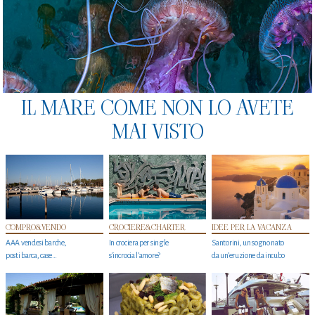
IL MARE COME NON LO AVETE
MAI VISTO
COMPRO&VENDO
CROCIERE&CHARTER
IDEE PER LA VACANZA
AAA vendesi barche,
In crociera per single
Santorini, un sogno nato
posti barca, case…
s'incrocia l’amore?
da un’eruzione da incubo