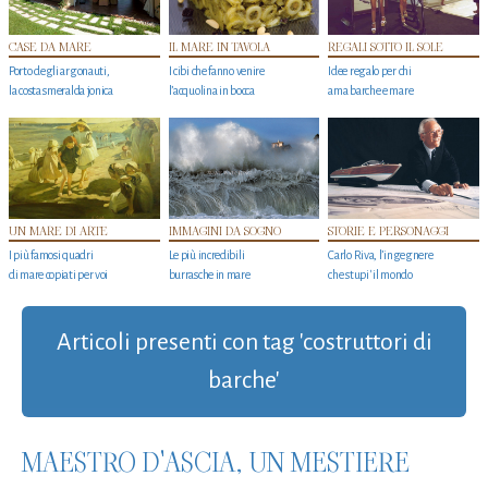
CASE DA MARE
IL MARE IN TAVOLA
REGALI SOTTO IL SOLE
Porto degli argonauti,
I cibi che fanno venire
Idee regalo per chi
la costa smeralda jonica
l’acquolina in bocca
ama barche e mare
UN MARE DI ARTE
IMMAGINI DA SOGNO
STORIE E PERSONAGGI
I più famosi quadri
Le più incredibili
Carlo Riva, l’ingegnere
di mare copiati per voi
burrasche in mare
che stupi' il mondo
Articoli presenti con tag 'costruttori di
barche'
MAESTRO D'ASCIA, UN MESTIERE