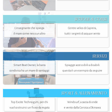
SCUOLE & CORSI
L'insegnante che spiega
Centro velico di Caprera,
il mare come nessun altro
tutti i segreti di acqua e vento
SERVIZI
Smart Boat Owner, la barca
Spiagge accessibili a disabili:
condivisa ha un mare di vantaggi
questa è un esempio da seguire
SPORT & ALLENAMENTO
Top Excite Technogym, per chi
Windsurf, a caccia di onde
vuol costruirsi un fisico da regata
e vento dalla Corsica a Okinawa