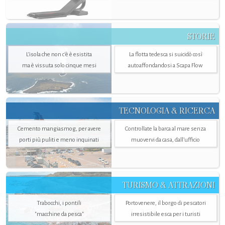
STORIE
L’isola che non c'è è esistita
La flotta tedesca si suicidò così
ma è vissuta solo cinque mesi
autoaffondandosi a Scapa Flow
TECNOLOGIA & RICERCA
Cemento mangiasmog, per avere
Controllate la barca al mare senza
porti più puliti e meno inquinati
muovervi da casa, dall’ufficio
TURISMO & ATTRAZIONI
Trabocchi, i pontili
Portovenere, il borgo di pescatori
"macchine da pesca"
irresistibile esca per i turisti