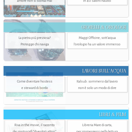
amore non si scorda mai
in 40 Saloni nautici
GIOIELLI & OROLOGI
La pietra più preziosa?
Maggi Officine, sott’acqua
Protegge chi naviga
l'orologio ha un valore immenso
LAVORI SULL’ACQUA
Come diventare hostess
Italsub: sommersi dal lavoro
e steward di bordo
non è solo un modo di dire
LIBRI & FILM
Riva in the movie, il racconto
Libreria Mare di carta,
dei motoscafi “diventati attori”
per immergersi nella lettura