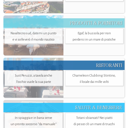
PRODOTTI & FORNITORI
Navaltecnosud, datemi un punto
Egaf, la bussola per non
e vi solleverò il mondo nautico
perdersi in un mare di pratiche
RISTORANTI
Just Peruzzi, a tavola anche
Chameleon Clubbing Stintino,
l’occhio vuole la sua parte
il locale dai mille volti
SALUTE & BENESSERE
In spiaggia e in barca serve
Totani sbiancati? Nei piatti
un pronto soccorso "da manuale"
di pesce c'è un mare di trucchi