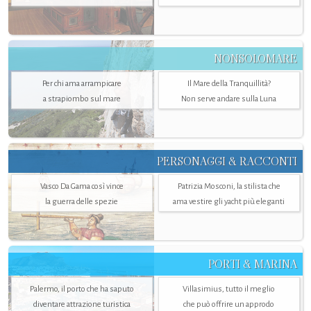
NONSOLOMARE
Per chi ama arrampicare
Il Mare della Tranquillità?
a strapiombo sul mare
Non serve andare sulla Luna
PERSONAGGI & RACCONTI
Vasco Da Gama così vince
Patrizia Mosconi, la stilista che
la guerra delle spezie
ama vestire gli yacht più eleganti
PORTI & MARINA
Palermo, il porto che ha saputo
Villasimius, tutto il meglio
diventare attrazione turistica
che può offrire un approdo