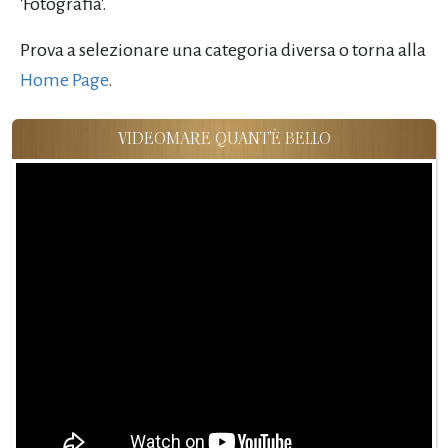
'Fotografia'.
Prova a selezionare una categoria diversa o torna alla
Home Page
.
VIDEOMARE QUANT'È BELLO