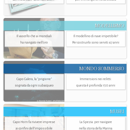
MODELLISMO
Il vascello che ai mondiali
Il modellino di nave irripetibile?
ha navigato nell’oro
Per costruirlo sono serviti 47 anni
MONDO SOMMERSO
Capo Galera, la "prigione"
Immersioni nei relitti:
sognata da ogni subacqueo
questa è profonda 150 anni
MUSEI
Capo Horn fa rivivere imprese
La Spezia. per navigare
ai confini dell’impossibile
nella storia della Marina