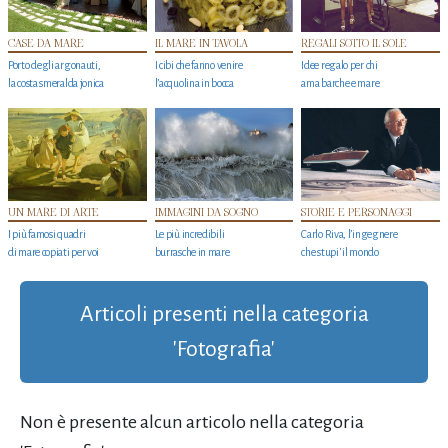
CASE DA MARE
IL MARE IN TAVOLA
REGALI SOTTO IL SOLE
Porto degli argonauti,
I cibi che fanno venire
Idee regalo per chi
la costa smeralda jonica
l’acquolina in bocca
ama barche e mare
UN MARE DI ARTE
IMMAGINI DA SOGNO
STORIE E PERSONAGGI
I più famosi quadri
Le più incredibili
Carlo Riva, l’ingegnere
di mare copiati per voi
burrasche in mare
che stupi' il mondo
Articoli presenti nella categoria
'Fotografia'
Non è presente alcun articolo nella categoria