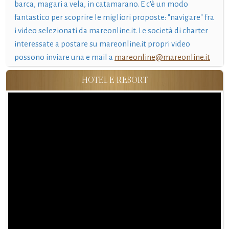
barca, magari a vela, in catamarano. E c'è un modo
fantastico per scoprire le migliori proposte: "navigare" fra
i video selezionati da mareonline.it. Le società di charter
interessate a postare su mareonline.it propri video
possono inviare una e mail a
mareonline@mareonline.it
HOTEL E RESORT