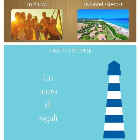
In Barca
In Hotel / Resort
IDEE PER STUPIRE
Un
mare
di
regali