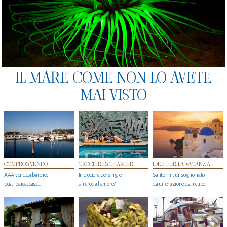
IL MARE COME NON LO AVETE
MAI VISTO
COMPRO&VENDO
CROCIERE&CHARTER
IDEE PER LA VACANZA
AAA vendesi barche,
In crociera per single
Santorini, un sogno nato
posti barca, case…
s'incrocia l’amore?
da un’eruzione da incubo