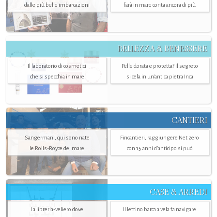
dalle più belle imbarcazioni
farà in mare conta ancora di più
BELLEZZA & BENESSERE
Il laboratorio di cosmetici
Pelle dorata e protetta? Il segreto
che si specchia in mare
si cela in un’antica pietra Inca
CANTIERI
Sangermani, qui sono nate
Fincantieri, raggiungere Net zero
le Rolls-Royce del mare
con 15 anni d'anticipo si può
CASE & ARREDI
La libreria-veliero dove
Il lettino barca a vela fa navigare