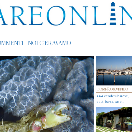
OMMENTI
NOI C'ERAVAMO
COMPRO&VENDO
AAA vendesi barche,
posti barca, case…