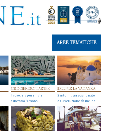
AREE TEMATICHE
CROCIERE&CHARTER
IDEE PER LA VACANZA
In crociera per single
Santorini, un sogno nato
s'incrocia l’amore?
da un’eruzione da incubo