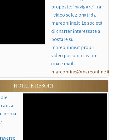
proposte: "navigare" fra
i video selezionati da
mareonline.it. Le società
di charter interessate a
postare su
mareonline.it propri
video possono inviare
una e mail a
mareonline@mareonline.it
HOTEL E RESORT
uole
acanza
 e prima
e
traverso