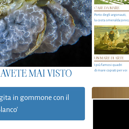
CASE DA MARE
Porto degli argonauti,
la costa smeralda jonic
UN MARE DI ARTE
I più famosi quadri
AVETE MAI VISTO
di mare copiati per voi
a gita in gommone con il
lanco'