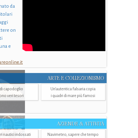
nato da
itolari
laggi
ttere on
ti
una e
eonline.it
ARTE E COLLEZIONISMO
i di capodoglio
Un’autentica falsaria copia
sono veri tesori
i quadri di mare più famosi
AZIENDE & ATTIVITÀ
ri nautici indossati
Navimeteo, sapere che tempo