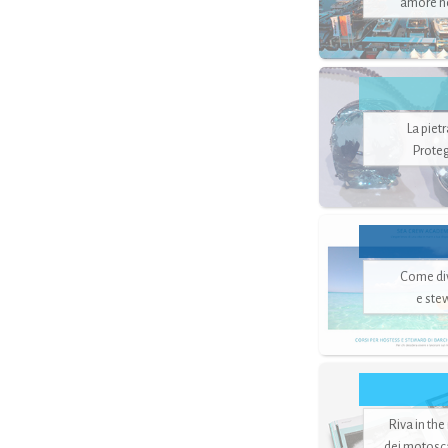
amore no
La piet
Proteg
Come di
e ste
Riva in the
dei motoscaf