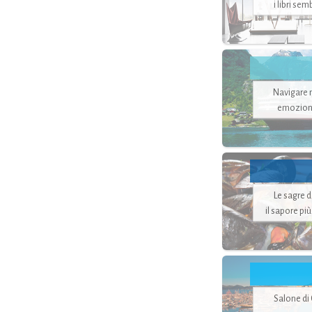
i libri se
Navigare ne
emozion
Le sagre 
il sapore pi
Salone di