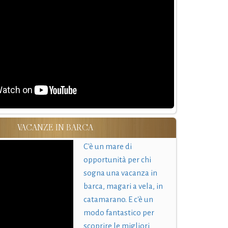
VACANZE IN BARCA
C'è un mare di
opportunità per chi
sogna una vacanza in
barca, magari a vela, in
catamarano. E c'è un
modo fantastico per
scoprire le migliori