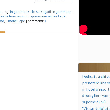
a
| tag:
in gommone alle isole Egadi
,
in gommone
più belle escursioni in gommone salpando da
rmo
,
Simone Pepe
| commenti:
1
Dedicato a chi v
prenotare una v
in hotel o resort
di scegliere vuol
saperne di più.
"Visitandolo" at