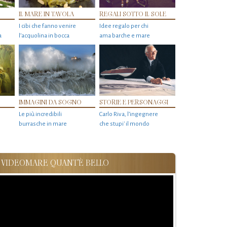
IL MARE IN TAVOLA
REGALI SOTTO IL SOLE
I cibi che fanno venire
Idee regalo per chi
a
l’acquolina in bocca
ama barche e mare
IMMAGINI DA SOGNO
STORIE E PERSONAGGI
Le più incredibili
Carlo Riva, l’ingegnere
burrasche in mare
che stupi' il mondo
VIDEOMARE QUANT'È BELLO