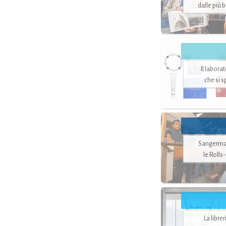
dalle più 
Il labora
che si 
Sangerman
le Rolls
La libre