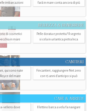
belle imbarcazioni
farà in mare conta ancora di più
BELLEZZA & BENESSERE
torio di cosmetici
Pelle dorata e protetta? Il segreto
specchia in mare
si cela in un’antica pietra Inca
CANTIERI
i, qui sono nate
Fincantieri, raggiungere Net zero
-Royce del mare
con 15 anni d'anticipo si può
CASE & ARREDI
ria-veliero dove
Il lettino barca a vela fa navigare