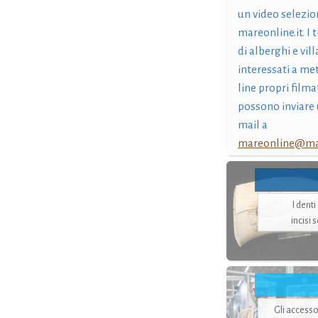
un video selezio
mareonline.it. I t
di alberghi e vil
interessati a me
line propri filma
possono inviare 
mail a
mareonline@mar
I dent
incisi 
Gli accesso