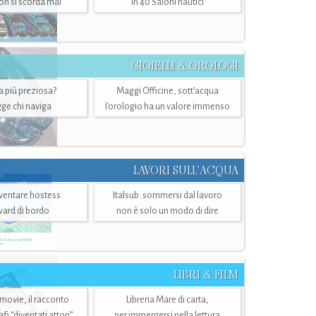
n si scorda mai
in 40 Saloni nautici
GIOIELLI & OROLOGI
ra più preziosa?
Maggi Officine, sott’acqua
ge chi naviga
l'orologio ha un valore immenso
LAVORI SULL’ACQUA
ventare hostess
Italsub: sommersi dal lavoro
ward di bordo
non è solo un modo di dire
LIBRI & FILM
 movie, il racconto
Libreria Mare di carta,
i “diventati attori”
per immergersi nella lettura