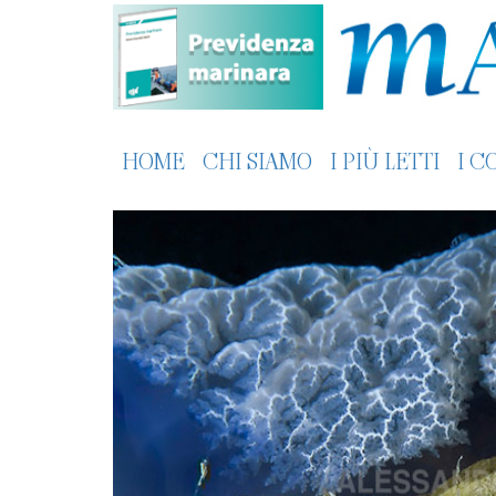
HOME
CHI SIAMO
I PIÙ LETTI
I C