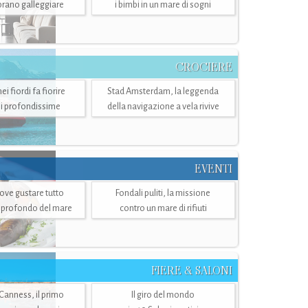
mbrano galleggiare
i bimbi in un mare di sogni
CROCIERE
i fiordi fa fiorire
Stad Amsterdam, la leggenda
i profondissime
della navigazione a vela rivive
EVENTI
dove gustare tutto
Fondali puliti, la missione
ù profondo del mare
contro un mare di rifiuti
FIERE & SALONI
 Canness, il primo
Il giro del mondo