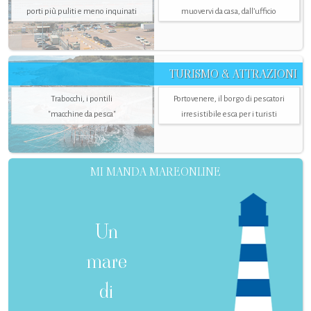
porti più puliti e meno inquinati
muovervi da casa, dall’ufficio
TURISMO & ATTRAZIONI
Trabocchi, i pontili
Portovenere, il borgo di pescatori
"macchine da pesca"
irresistibile esca per i turisti
MI MANDA MAREONLINE
Un
mare
di