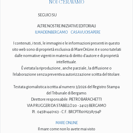
NOI C'ERAVAMO
SEGUICI SU
ALTRE NOSTRE INIZIATIVE EDITORIALI
ILMADEINBERGAMO
CASAVUOISAPERE
I contenuti, i testi, le immagini e le informazioni presenti in questo
sito web sono di proprietà esclusiva di MareOnLine.it e sono tutelati
dalle normative vigenti in materia di diritto d'autore e di proprietà
intellettuale.
È vietata la riproduzione, anche parziale, la diffusione o
l'elaborazione senza preventiva autorizzazione scritta del titolare.
Testata giornalistica iscritta al numero 3/2026 del Registro Stampa
del Tribunale di Bergamo.
Direttore responsabile: PIETRO BARACHETTI
VIA P. RUGGERI DA STABELLO 20 - 24123 BERGAMO
P.I.: 04581440163 - C.F.: BRCPTR61H23A794P
MARE ONLINE
Il mare come non lo avete mai visto