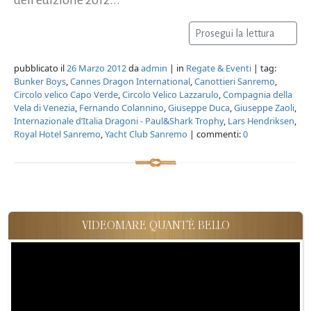
Prosegui la lettura
pubblicato il
26 Marzo 2012
da
admin
| in
Regate & Eventi
| tag:
Bunker Boys
,
Cannes Dragon International
,
Canottieri Sanremo
,
Circolo velico Capo Verde
,
Circolo Velico Lazzarulo
,
Compagnia della
Vela di Venezia
,
Fernando Colannino
,
Giuseppe Duca
,
Giuseppe Zaoli
,
Internazionale d’Italia Dragoni - Paul&Shark Trophy
,
Lars Hendriksen
,
Royal Hotel Sanremo
,
Yacht Club Sanremo
| commenti:
0
VIDEOMARE QUANT'È BELLO