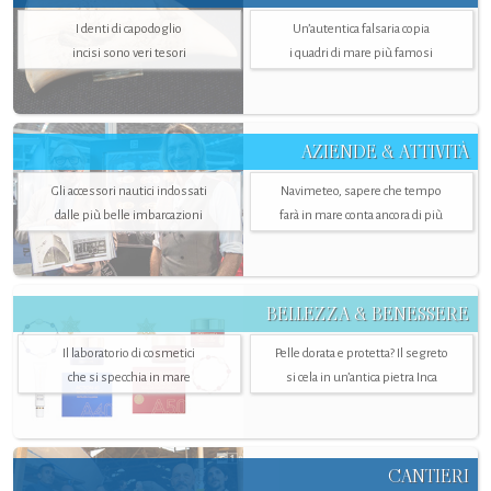
I denti di capodoglio
Un’autentica falsaria copia
incisi sono veri tesori
i quadri di mare più famosi
AZIENDE & ATTIVITÀ
Gli accessori nautici indossati
Navimeteo, sapere che tempo
dalle più belle imbarcazioni
farà in mare conta ancora di più
BELLEZZA & BENESSERE
Il laboratorio di cosmetici
Pelle dorata e protetta? Il segreto
che si specchia in mare
si cela in un’antica pietra Inca
CANTIERI