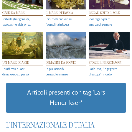
CASE DA MARE
IL MARE IN TAVOLA
REGALI SOTTO IL SOLE
Porto degli argonauti,
I cibi che fanno venire
Idee regalo per chi
la costa smeralda jonica
l’acquolina in bocca
ama barche e mare
UN MARE DI ARTE
IMMAGINI DA SOGNO
STORIE E PERSONAGGI
I più famosi quadri
Le più incredibili
Carlo Riva, l’ingegnere
di mare copiati per voi
burrasche in mare
che stupi' il mondo
Articoli presenti con tag 'Lars
Hendriksen'
L’INTERNAZIONALE D’ITALIA