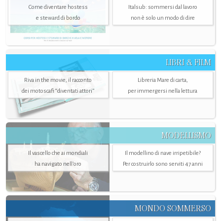
Come diventare hostess
Italsub: sommersi dal lavoro
e steward di bordo
non è solo un modo di dire
LIBRI & FILM
Riva in the movie, il racconto
Libreria Mare di carta,
dei motoscafi “diventati attori”
per immergersi nella lettura
MODELLISMO
Il vascello che ai mondiali
Il modellino di nave irripetibile?
ha navigato nell’oro
Per costruirlo sono serviti 47 anni
MONDO SOMMERSO