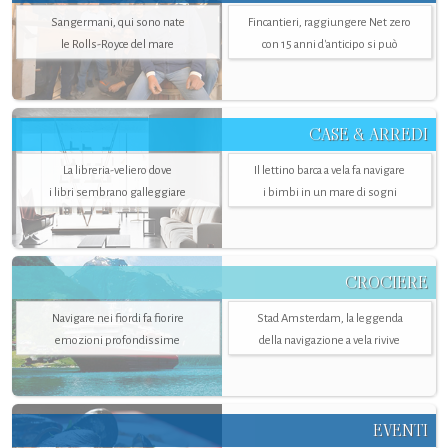
Sangermani, qui sono nate
Fincantieri, raggiungere Net zero
le Rolls-Royce del mare
con 15 anni d'anticipo si può
CASE & ARREDI
La libreria-veliero dove
Il lettino barca a vela fa navigare
i libri sembrano galleggiare
i bimbi in un mare di sogni
CROCIERE
Navigare nei fiordi fa fiorire
Stad Amsterdam, la leggenda
emozioni profondissime
della navigazione a vela rivive
EVENTI