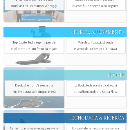
condivisa ha un mare di vantaggi
questa è un esempio da seguire
SPORT & ALLENAMENTO
Top Excite Technogym, per chi
Windsurf, a caccia di onde
vuol costruirsi un fisico da regata
e vento dalla Corsica a Okinawa
STORIE
L’isola che non c'è è esistita
La flotta tedesca si suicidò così
ma è vissuta solo cinque mesi
autoaffondandosi a Scapa Flow
TECNOLOGIA & RICERCA
Cemento mangiasmog, per avere
Controllate la barca al mare senza