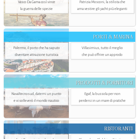
Vasco Da Gama così vince
Patrizia Mosconi, la stilista che
la guerra delle spezie
ama vestire gli yacht più eleganti
PORTI & MARINA
Palermo, il porto che ha saputo
Villasimius, tutto il meglio
diventare attrazione turistica
che può offrire un approdo
PRODOTTI & FORNITORI
Navaltecnosud, datemi un punto
Egaf, la bussola per non
e vi solleverò il mondo nautico
perdersi in un mare di pratiche
RISTORANTI