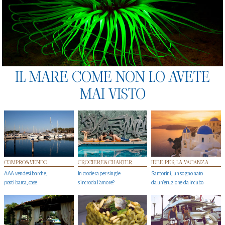
IL MARE COME NON LO AVETE
MAI VISTO
COMPRO&VENDO
CROCIERE&CHARTER
IDEE PER LA VACANZA
AAA vendesi barche,
In crociera per single
Santorini, un sogno nato
posti barca, case…
s'incrocia l’amore?
da un’eruzione da incubo