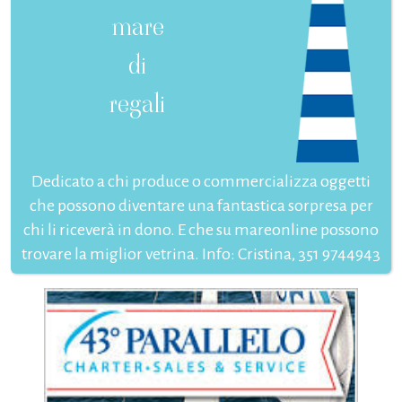
mare
di
regali
Dedicato a chi produce o commercializza oggetti
che possono diventare una fantastica sorpresa per
chi li riceverà in dono. E che su mareonline possono
trovare la miglior vetrina. Info: Cristina, 351 9744943