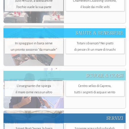
Just Peruzzi, a tavola anche
Chameleon Clubbing Stintino,
l’occhio vuole la sua parte
il locale dai mille volti
SALUTE & BENESSERE
In spiaggia e in barca serve
Totani sbiancati? Nei piatti
un pronto soccorso "da manuale"
di pesce c'è un mare di trucchi
SCUOLE & CORSI
L'insegnante che spiega
Centro velico di Caprera,
il mare come nessun altro
tutti i segreti di acqua e vento
SERVIZI
Smart Boat Owner, la barca
Spiagge accessibili a disabili: