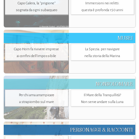
Capo Galera, la "prigione"
Immersioni nei relitti:
sognata da ogni subacqueo
questa è profonda 150 anni
MUSEI
Capo Horn fa rivivere imprese
La Spezia. per navigare
ai confini dell’impossibile
nella storia della Marina
NONSOLOMARE
Per chi ama arrampicare
Il Mare della Tranquillità?
a strapiombo sul mare
Non serve andare sulla Luna
PERSONAGGI & RACCONTI