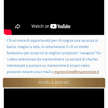
C'è un mare di opportunità per chi sogna una vacanza in
barca, magari a vela, in catamarano. E c'è un modo
fantastico per scoprire le migliori proposte: "navigare" fra
i video selezionati da mareonline.it. Le società di charter
interessate a postare su mareonline.it propri video
possono inviare una e mail a
mareonline@mareonline.it
HOTEL E RESORT