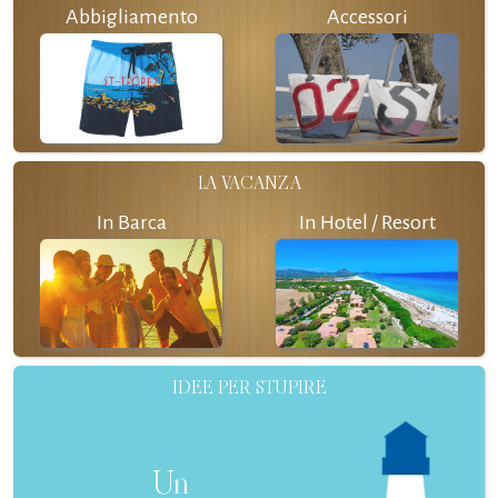
Abbigliamento
Accessori
LA VACANZA
In Barca
In Hotel / Resort
IDEE PER STUPIRE
Un