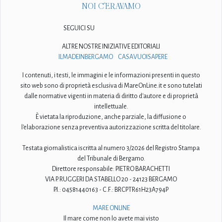
NOI C'ERAVAMO
SEGUICI SU
ALTRE NOSTRE INIZIATIVE EDITORIALI
ILMADEINBERGAMO
CASAVUOISAPERE
I contenuti, i testi, le immagini e le informazioni presenti in questo
sito web sono di proprietà esclusiva di MareOnLine.it e sono tutelati
dalle normative vigenti in materia di diritto d'autore e di proprietà
intellettuale.
È vietata la riproduzione, anche parziale, la diffusione o
l'elaborazione senza preventiva autorizzazione scritta del titolare.
Testata giornalistica iscritta al numero 3/2026 del Registro Stampa
del Tribunale di Bergamo.
Direttore responsabile: PIETRO BARACHETTI
VIA P. RUGGERI DA STABELLO 20 - 24123 BERGAMO
P.I.: 04581440163 - C.F.: BRCPTR61H23A794P
MARE ONLINE
Il mare come non lo avete mai visto