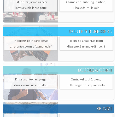
Just Peruzzi, a tavola anche
Chameleon Clubbing Stintino,
l’occhio vuole la sua parte
il locale dai mille volti
SALUTE & BENESSERE
In spiaggia e in barca serve
Totani sbiancati? Nei piatti
un pronto soccorso "da manuale"
di pesce c'è un mare di trucchi
SCUOLE & CORSI
L'insegnante che spiega
Centro velico di Caprera,
il mare come nessun altro
tutti i segreti di acqua e vento
SERVIZI