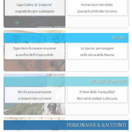
Capo Galera, la "prigione"
Immersioni nei relitti:
sognata da ogni subacqueo
questa è profonda 150 anni
MUSEI
Capo Horn fa rivivere imprese
La Spezia. per navigare
ai confini dell’impossibile
nella storia della Marina
NONSOLOMARE
Per chi ama arrampicare
Il Mare della Tranquillità?
a strapiombo sul mare
Non serve andare sulla Luna
PERSONAGGI & RACCONTI