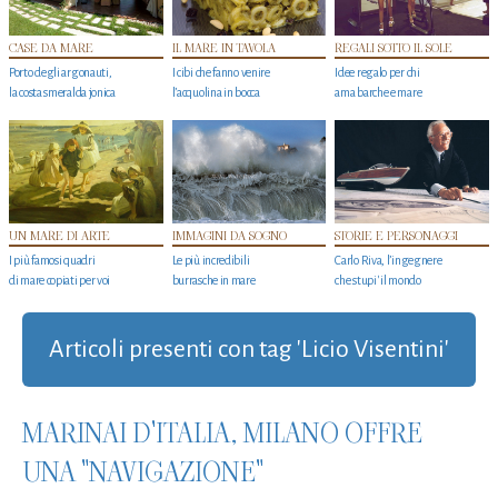
CASE DA MARE
IL MARE IN TAVOLA
REGALI SOTTO IL SOLE
Porto degli argonauti,
I cibi che fanno venire
Idee regalo per chi
la costa smeralda jonica
l’acquolina in bocca
ama barche e mare
UN MARE DI ARTE
IMMAGINI DA SOGNO
STORIE E PERSONAGGI
I più famosi quadri
Le più incredibili
Carlo Riva, l’ingegnere
di mare copiati per voi
burrasche in mare
che stupi' il mondo
Articoli presenti con tag 'Licio Visentini'
MARINAI D'ITALIA, MILANO OFFRE
UNA "NAVIGAZIONE"