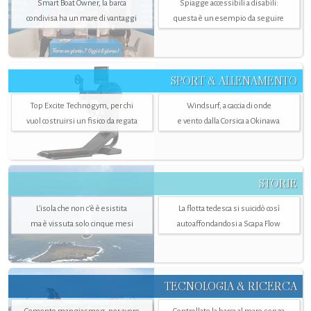
Smart Boat Owner, la barca
Spiagge accessibili a disabili:
condivisa ha un mare di vantaggi
questa è un esempio da seguire
SPORT & ALLENAMENTO
Top Excite Technogym, per chi
Windsurf, a caccia di onde
vuol costruirsi un fisico da regata
e vento dalla Corsica a Okinawa
STORIE
L’isola che non c'è è esistita
La flotta tedesca si suicidò così
ma è vissuta solo cinque mesi
autoaffondandosi a Scapa Flow
TECNOLOGIA & RICERCA