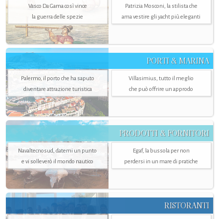
Vasco Da Gama così vince
Patrizia Mosconi, la stilista che
la guerra delle spezie
ama vestire gli yacht più eleganti
PORTI & MARINA
Palermo, il porto che ha saputo
Villasimius, tutto il meglio
diventare attrazione turistica
che può offrire un approdo
PRODOTTI & FORNITORI
Navaltecnosud, datemi un punto
Egaf, la bussola per non
e vi solleverò il mondo nautico
perdersi in un mare di pratiche
RISTORANTI