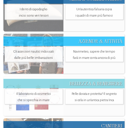
I denti di capodoglio
Un’autentica falsaria copia
incisi sono veri tesori
i quadri di mare più famosi
AZIENDE & ATTIVITÀ
Gli accessori nautici indossati
Navimeteo, sapere che tempo
dalle più belle imbarcazioni
farà in mare conta ancora di più
BELLEZZA & BENESSERE
Il laboratorio di cosmetici
Pelle dorata e protetta? Il segreto
che si specchia in mare
si cela in un’antica pietra Inca
CANTIERI