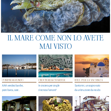
IL MARE COME NON LO AVETE
MAI VISTO
COMPRO&VENDO
CROCIERE&CHARTER
IDEE PER LA VACANZA
AAA vendesi barche,
In crociera per single
Santorini, un sogno nato
posti barca, case…
s'incrocia l’amore?
da un’eruzione da incubo