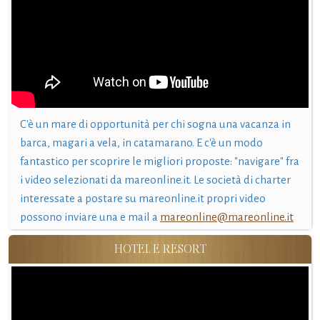
C'è un mare di opportunità per chi sogna una vacanza in
barca, magari a vela, in catamarano. E c'è un modo
fantastico per scoprire le migliori proposte: "navigare" fra
i video selezionati da mareonline.it. Le società di charter
interessate a postare su mareonline.it propri video
possono inviare una e mail a
mareonline@mareonline.it
HOTEL E RESORT