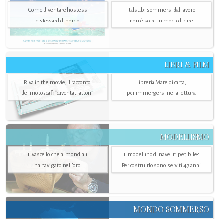
Come diventare hostess
Italsub: sommersi dal lavoro
e steward di bordo
non è solo un modo di dire
LIBRI & FILM
Riva in the movie, il racconto
Libreria Mare di carta,
dei motoscafi “diventati attori”
per immergersi nella lettura
MODELLISMO
Il vascello che ai mondiali
Il modellino di nave irripetibile?
ha navigato nell’oro
Per costruirlo sono serviti 47 anni
MONDO SOMMERSO