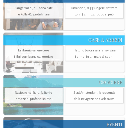
Sangermani, qui sono nate
Fincantieri, raggiungere Net zero
le Rolls-Royce del mare
con 15 anni d'anticipo si può
CASE & ARREDI
La libreria-veliero dove
Il lettino barca a vela fa navigare
i libri sembrano galleggiare
i bimbi in un mare di sogni
CROCIERE
Navigare nei fiordi fa fiorire
Stad Amsterdam, la leggenda
emozioni profondissime
della navigazione a vela rivive
EVENTI