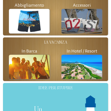
Abbigliamento
Accessori
LA VACANZA
In Barca
In Hotel / Resort
IDEE PER STUPIRE
Un