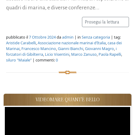
quadri di marina, e diverse conferenze...
Prosegui la lettura
pubblicato il
7 Ottobre 2024
da
admin
| in
Senza categoria
| tag:
Aristide Carabelli
,
Associazione nazionale marinai d’Italia
,
casa dei
Marinai
,
Francesco Mancino
,
Gianni Bianchi
,
Giovanni Magro
,
i
forzatori di Gibilterra
,
Licio Visentini
,
Marco Zanuso
,
Paola Rapelli
,
siluro "Maiale"
| commenti:
0
VIDEOMARE QUANT'È BELLO