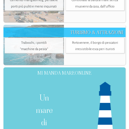
Cemento mangiasmog, per avere
Controllate la barca al mare senza
porti più puliti e meno inquinati
muovervi da casa, dall’ufficio
TURISMO & ATTRAZIONI
Trabocchi, i pontili
Portovenere, il borgo di pescatori
"macchine da pesca"
irresistibile esca per i turisti
MI MANDA MAREONLINE
Un
mare
di