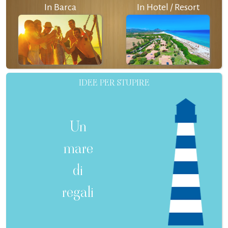
In Barca
In Hotel / Resort
IDEE PER STUPIRE
Un
mare
di
regali