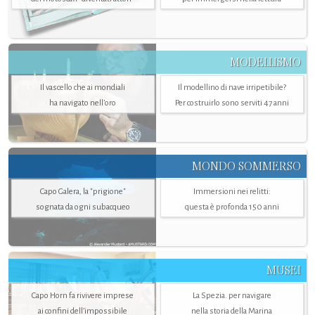
MODELLISMO
Il vascello che ai mondiali
Il modellino di nave irripetibile?
ha navigato nell’oro
Per costruirlo sono serviti 47 anni
MONDO SOMMERSO
Capo Galera, la "prigione"
Immersioni nei relitti:
sognata da ogni subacqueo
questa è profonda 150 anni
MUSEI
Capo Horn fa rivivere imprese
La Spezia. per navigare
ai confini dell’impossibile
nella storia della Marina