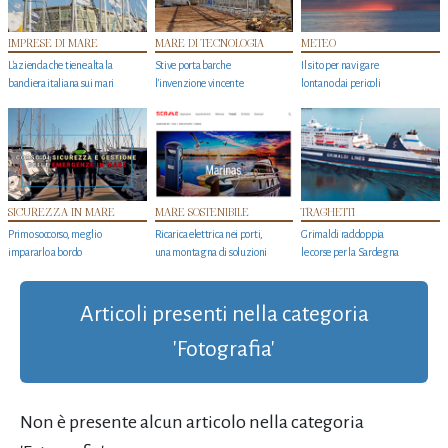
IMPRESE DI MARE
MARE DI TECNOLOGIA
METEO
L'azienda che tiene alta la
Stive porta barche
Il sito per navigare
bandiera italiana sui mari
l'invenzione vincente
lontano dai pericoli
SICUREZZA IN MARE
MARE SOSTENIBILE
TRAGHETTI
Primo soccorso, meglio
Ricarica elettrica nei porti,
Grimaldi raddoppia
impararlo a bordo
una montagna di soluzioni
le corse per la Sardegna
Articoli presenti nella categoria
'Fotografia'
Non è presente alcun articolo nella categoria