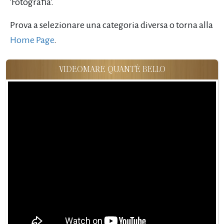
'Fotografia'.
Prova a selezionare una categoria diversa o torna alla
Home Page
.
VIDEOMARE QUANT'È BELLO