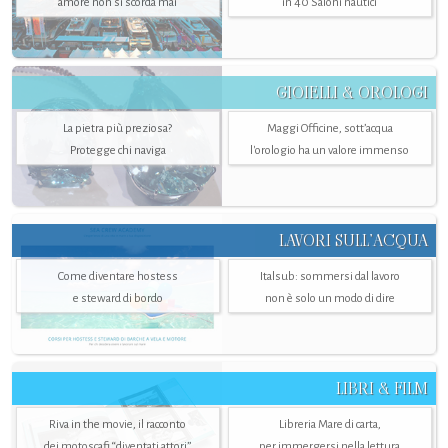
amore non si scorda mai
in 40 Saloni nautici
GIOIELLI & OROLOGI
La pietra più preziosa?
Maggi Officine, sott’acqua
Protegge chi naviga
l'orologio ha un valore immenso
LAVORI SULL’ACQUA
Come diventare hostess
Italsub: sommersi dal lavoro
e steward di bordo
non è solo un modo di dire
LIBRI & FILM
Riva in the movie, il racconto
Libreria Mare di carta,
dei motoscafi “diventati attori”
per immergersi nella lettura