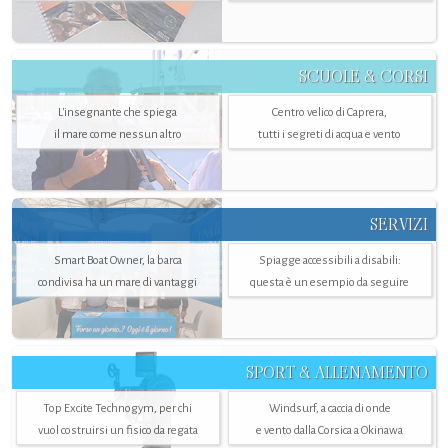
SCUOLE & CORSI
L'insegnante che spiega
Centro velico di Caprera,
il mare come nessun altro
tutti i segreti di acqua e vento
SERVIZI
Smart Boat Owner, la barca
Spiagge accessibili a disabili:
condivisa ha un mare di vantaggi
questa è un esempio da seguire
SPORT & ALLENAMENTO
Top Excite Technogym, per chi
Windsurf, a caccia di onde
vuol costruirsi un fisico da regata
e vento dalla Corsica a Okinawa