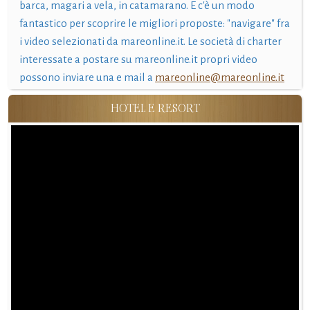
barca, magari a vela, in catamarano. E c'è un modo
fantastico per scoprire le migliori proposte: "navigare" fra
i video selezionati da mareonline.it. Le società di charter
interessate a postare su mareonline.it propri video
possono inviare una e mail a
mareonline@mareonline.it
HOTEL E RESORT