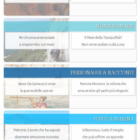
NONSOLOMARE
Per chi ama arrampicare
Il Mare della Tranquillità?
a strapiombo sul mare
Non serve andare sulla Luna
PERSONAGGI & RACCONTI
Vasco Da Gama così vince
Patrizia Mosconi, la stilista che
la guerra delle spezie
ama vestire gli yacht più eleganti
PORTI & MARINA
Palermo, il porto che ha saputo
Villasimius, tutto il meglio
diventare attrazione turistica
che può offrire un approdo