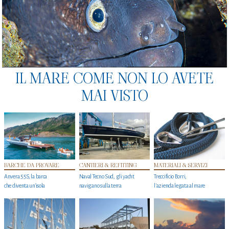
IL MARE COME NON LO AVETE
MAI VISTO
BARCHE DA PROVARE
CANTIERI & REFITTING
MATERIALI & SERVIZI
Anvera 55S, la barca
Naval Tecno Sud, gli yacht
Treccificio Borri,
che diventa un'isola
navigano sulla terra
l'azienda legata al mare