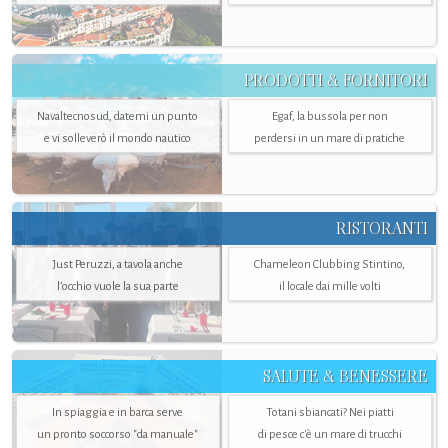
PRODOTTI & FORNITORI
Navaltecnosud, datemi un punto
Egaf, la bussola per non
e vi solleverò il mondo nautico
perdersi in un mare di pratiche
RISTORANTI
Just Peruzzi, a tavola anche
Chameleon Clubbing Stintino,
l’occhio vuole la sua parte
il locale dai mille volti
SALUTE & BENESSERE
In spiaggia e in barca serve
Totani sbiancati? Nei piatti
un pronto soccorso "da manuale"
di pesce c'è un mare di trucchi