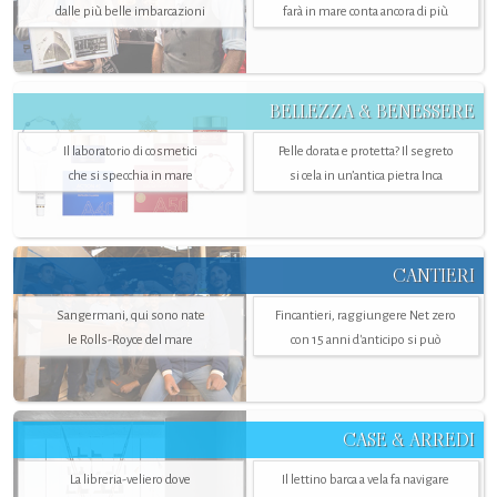
dalle più belle imbarcazioni
farà in mare conta ancora di più
BELLEZZA & BENESSERE
Il laboratorio di cosmetici
Pelle dorata e protetta? Il segreto
che si specchia in mare
si cela in un’antica pietra Inca
CANTIERI
Sangermani, qui sono nate
Fincantieri, raggiungere Net zero
le Rolls-Royce del mare
con 15 anni d'anticipo si può
CASE & ARREDI
La libreria-veliero dove
Il lettino barca a vela fa navigare