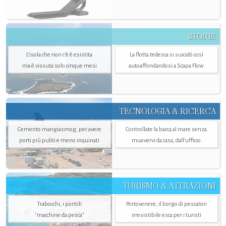
STORIE
L’isola che non c'è è esistita
La flotta tedesca si suicidò così
ma è vissuta solo cinque mesi
autoaffondandosi a Scapa Flow
TECNOLOGIA & RICERCA
Cemento mangiasmog, per avere
Controllate la barca al mare senza
porti più puliti e meno inquinati
muovervi da casa, dall’ufficio
TURISMO & ATTRAZIONI
Trabocchi, i pontili
Portovenere, il borgo di pescatori
"macchine da pesca"
irresistibile esca per i turisti