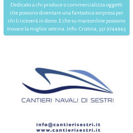
Dedicato a chi produce o commercializza oggetti
che possono diventare una fantastica sorpresa per
chi li riceverà in dono. E che su mareonline possono
trovare la miglior vetrina. Info: Cristina, 351 9744943