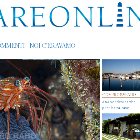
OMMENTI
NOI C'ERAVAMO
COMPRO&VENDO
AAA vendesi barche,
posti barca, case…