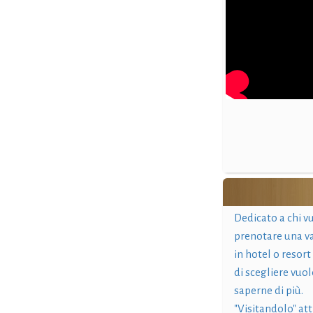
Dedicato a chi v
prenotare una v
in hotel o resort
di scegliere vuol
saperne di più.
"Visitandolo" at