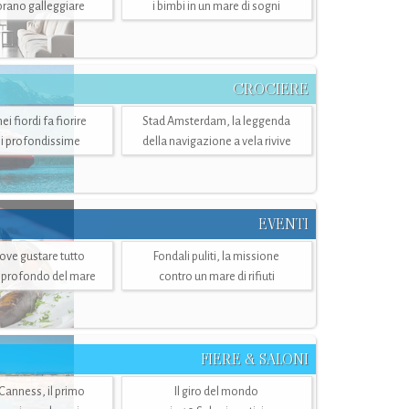
mbrano galleggiare
i bimbi in un mare di sogni
CROCIERE
i fiordi fa fiorire
Stad Amsterdam, la leggenda
i profondissime
della navigazione a vela rivive
EVENTI
dove gustare tutto
Fondali puliti, la missione
ù profondo del mare
contro un mare di rifiuti
FIERE & SALONI
 Canness, il primo
Il giro del mondo