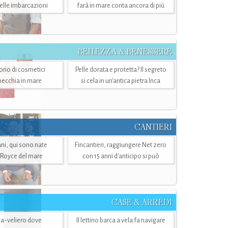
belle imbarcazioni
farà in mare conta ancora di più
BELLEZZA & BENESSERE
torio di cosmetici
Pelle dorata e protetta? Il segreto
specchia in mare
si cela in un’antica pietra Inca
CANTIERI
i, qui sono nate
Fincantieri, raggiungere Net zero
-Royce del mare
con 15 anni d'anticipo si può
CASE & ARREDI
ria-veliero dove
Il lettino barca a vela fa navigare