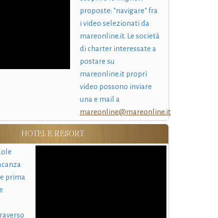
proposte: "navigare" fra
i video selezionati da
mareonline.it. Le società
di charter interessate a
postare su
mareonline.it propri
video possono inviare
una e mail a
mareonline@mareonline.it
HOTEL E RESORT
uole
acanza
 e prima
e
traverso