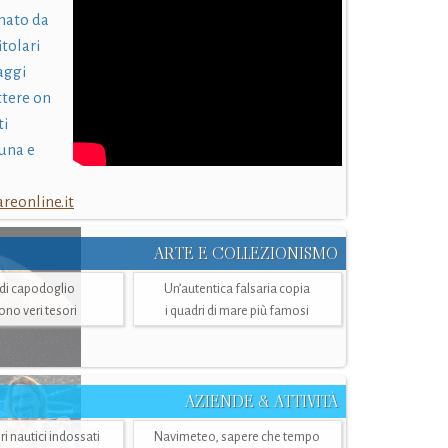
nato da
itolari
laggi
ttere on
ti
una e
eonline.it
ARTE E COLLEZIONISMO
i di capodoglio
Un’autentica falsaria copia
sono veri tesori
i quadri di mare più famosi
AZIENDE & ATTIVITÀ
ri nautici indossati
Navimeteo, sapere che tempo