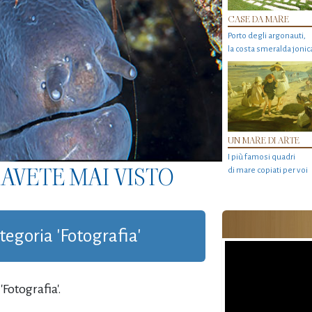
CASE DA MARE
Porto degli argonauti,
la costa smeralda jonic
UN MARE DI ARTE
I più famosi quadri
AVETE MAI VISTO
di mare copiati per voi
ategoria 'Fotografia'
Fotografia'.