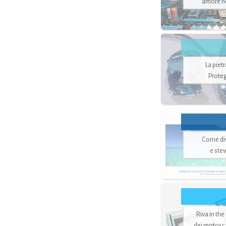
amore no
La piet
Proteg
Come di
e ste
Riva in the
dei motoscaf