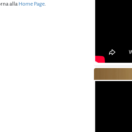
orna alla
Home Page
.