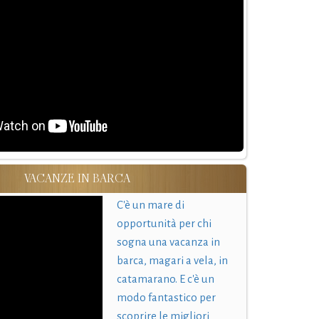
VACANZE IN BARCA
C'è un mare di
opportunità per chi
sogna una vacanza in
barca, magari a vela, in
catamarano. E c'è un
modo fantastico per
scoprire le migliori