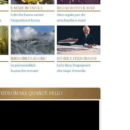
IL MARE IN TAVOLA
REGALI SOTTO IL SOLE
I cibi che fanno venire
Idee regalo per chi
a
l’acquolina in bocca
ama barche e mare
IMMAGINI DA SOGNO
STORIE E PERSONAGGI
Le più incredibili
Carlo Riva, l’ingegnere
burrasche in mare
che stupi' il mondo
VIDEOMARE QUANT'È BELLO