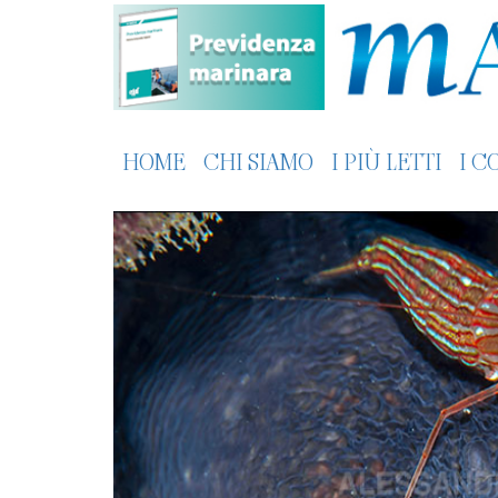
HOME
CHI SIAMO
I PIÙ LETTI
I C