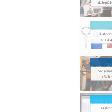
dalle più 
Il labora
che si 
Sangerman
le Rolls
La libre