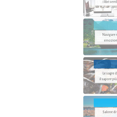
i libri se
Navigare ne
emozion
Le sagre 
il sapore pi
Salone di