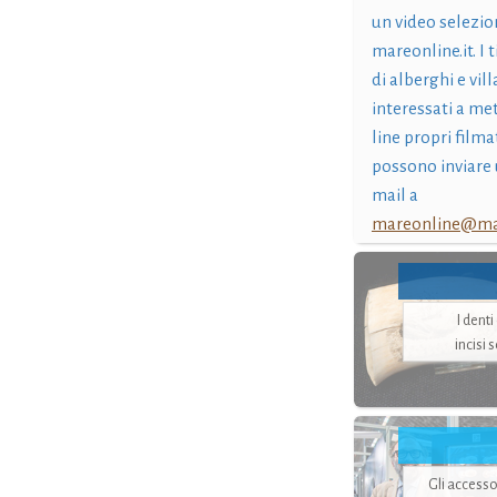
un video selezio
mareonline.it. I t
di alberghi e vil
interessati a me
line propri filma
possono inviare 
mail a
mareonline@mar
I dent
incisi 
Gli accesso