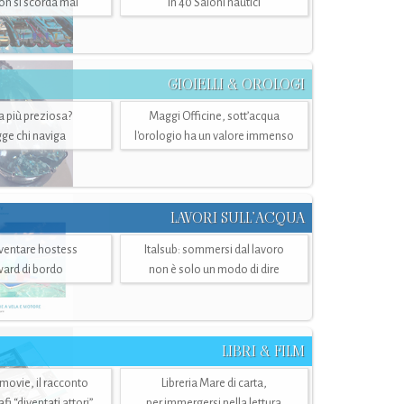
n si scorda mai
in 40 Saloni nautici
GIOIELLI & OROLOGI
ra più preziosa?
Maggi Officine, sott’acqua
ge chi naviga
l'orologio ha un valore immenso
LAVORI SULL’ACQUA
ventare hostess
Italsub: sommersi dal lavoro
ward di bordo
non è solo un modo di dire
LIBRI & FILM
 movie, il racconto
Libreria Mare di carta,
i “diventati attori”
per immergersi nella lettura