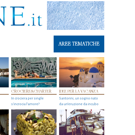
AREE TEMATICHE
CROCIERE&CHARTER
IDEE PER LA VACANZA
In crociera per single
Santorini, un sogno nato
s'incrocia l’amore?
da un’eruzione da incubo