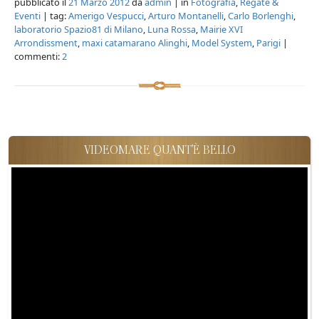
pubblicato il
21 Marzo 2012
da
admin
| in
Fotografia
,
Regate &
Eventi
| tag:
Amerigo Vespucci
,
Arturo Montanelli
,
Carlo Borlenghi
,
laboratorio Spazio81 di Milano
,
Luna Rossa
,
Mairie XVI
Arrondissment
,
maxi catamarano Alinghi
,
Model System
,
Parigi
|
commenti:
2
VIDEOMARE QUANT'È BELLO