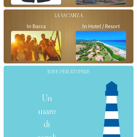
LA VACANZA
In Barca
In Hotel / Resort
IDEE PER STUPIRE
Un
mare
di