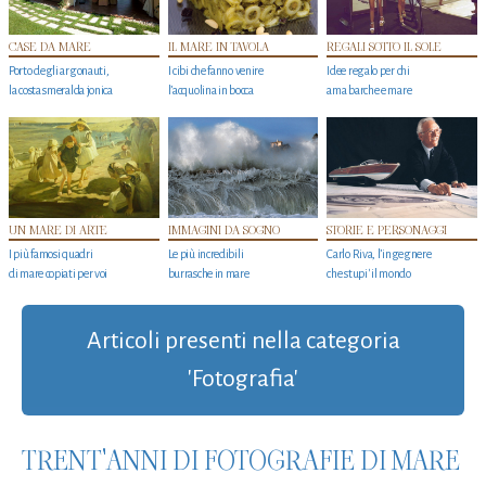
CASE DA MARE
IL MARE IN TAVOLA
REGALI SOTTO IL SOLE
Porto degli argonauti,
I cibi che fanno venire
Idee regalo per chi
la costa smeralda jonica
l’acquolina in bocca
ama barche e mare
UN MARE DI ARTE
IMMAGINI DA SOGNO
STORIE E PERSONAGGI
I più famosi quadri
Le più incredibili
Carlo Riva, l’ingegnere
di mare copiati per voi
burrasche in mare
che stupi' il mondo
Articoli presenti nella categoria
'Fotografia'
TRENT'ANNI DI FOTOGRAFIE DI MARE