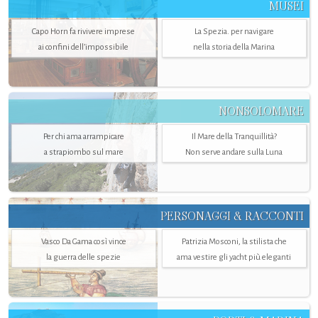
MUSEI
Capo Horn fa rivivere imprese
La Spezia. per navigare
ai confini dell’impossibile
nella storia della Marina
NONSOLOMARE
Per chi ama arrampicare
Il Mare della Tranquillità?
a strapiombo sul mare
Non serve andare sulla Luna
PERSONAGGI & RACCONTI
Vasco Da Gama così vince
Patrizia Mosconi, la stilista che
la guerra delle spezie
ama vestire gli yacht più eleganti