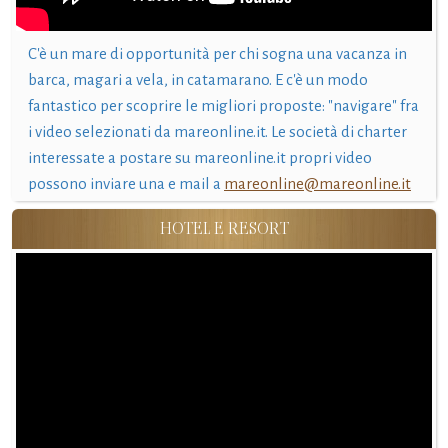
C'è un mare di opportunità per chi sogna una vacanza in
barca, magari a vela, in catamarano. E c'è un modo
fantastico per scoprire le migliori proposte: "navigare" fra
i video selezionati da mareonline.it. Le società di charter
interessate a postare su mareonline.it propri video
possono inviare una e mail a
mareonline@mareonline.it
HOTEL E RESORT