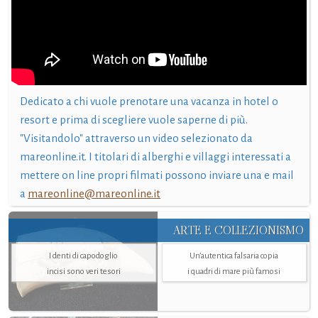
Dedicato a chi vuole prenotare una vacanza in hotel o
resort e prima di scegliere vuole saperne di più.
"Visitandolo" attraverso un video selezionato da
mareonline.it. I titolari di alberghi e villaggi interessati a
mettere on line propri filmati possono inviare una e mail
a
mareonline@mareonline.it
ARTE E COLLEZIONISMO
I denti di capodoglio
Un’autentica falsaria copia
incisi sono veri tesori
i quadri di mare più famosi