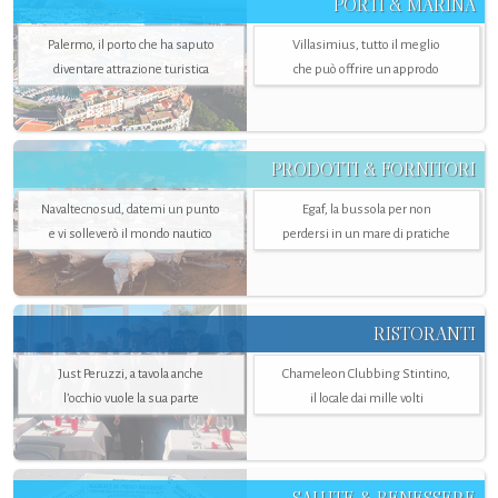
PORTI & MARINA
Palermo, il porto che ha saputo
Villasimius, tutto il meglio
diventare attrazione turistica
che può offrire un approdo
PRODOTTI & FORNITORI
Navaltecnosud, datemi un punto
Egaf, la bussola per non
e vi solleverò il mondo nautico
perdersi in un mare di pratiche
RISTORANTI
Just Peruzzi, a tavola anche
Chameleon Clubbing Stintino,
l’occhio vuole la sua parte
il locale dai mille volti