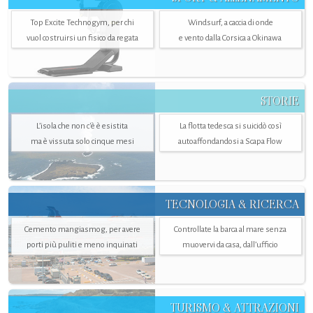
Top Excite Technogym, per chi
Windsurf, a caccia di onde
vuol costruirsi un fisico da regata
e vento dalla Corsica a Okinawa
STORIE
L’isola che non c'è è esistita
La flotta tedesca si suicidò così
ma è vissuta solo cinque mesi
autoaffondandosi a Scapa Flow
TECNOLOGIA & RICERCA
Cemento mangiasmog, per avere
Controllate la barca al mare senza
porti più puliti e meno inquinati
muovervi da casa, dall’ufficio
TURISMO & ATTRAZIONI