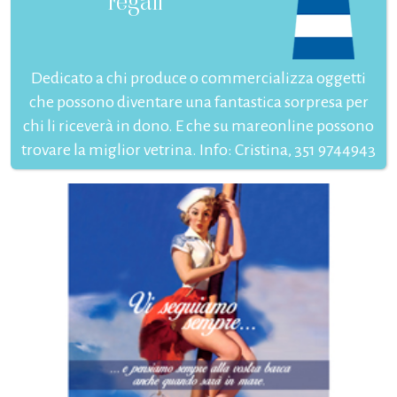
regali
Dedicato a chi produce o commercializza oggetti
che possono diventare una fantastica sorpresa per
chi li riceverà in dono. E che su mareonline possono
trovare la miglior vetrina. Info: Cristina, 351 9744943