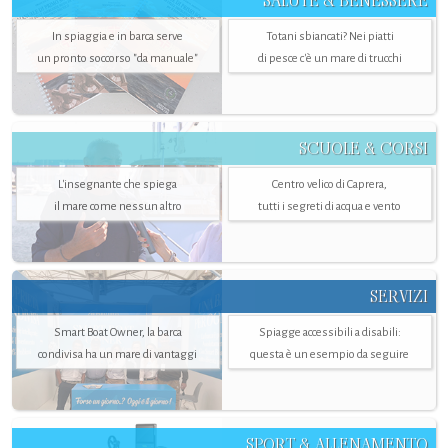
SALUTE & BENESSERE
In spiaggia e in barca serve
Totani sbiancati? Nei piatti
un pronto soccorso "da manuale"
di pesce c'è un mare di trucchi
SCUOLE & CORSI
L'insegnante che spiega
Centro velico di Caprera,
il mare come nessun altro
tutti i segreti di acqua e vento
SERVIZI
Smart Boat Owner, la barca
Spiagge accessibili a disabili:
condivisa ha un mare di vantaggi
questa è un esempio da seguire
SPORT & ALLENAMENTO