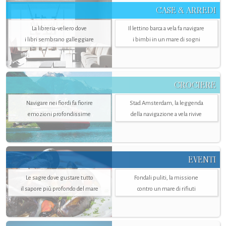
CASE & ARREDI
La libreria-veliero dove
Il lettino barca a vela fa navigare
i libri sembrano galleggiare
i bimbi in un mare di sogni
CROCIERE
Navigare nei fiordi fa fiorire
Stad Amsterdam, la leggenda
emozioni profondissime
della navigazione a vela rivive
EVENTI
Le sagre dove gustare tutto
Fondali puliti, la missione
il sapore più profondo del mare
contro un mare di rifiuti