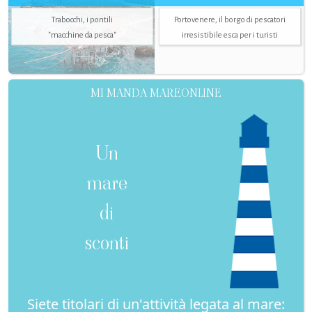
Trabocchi, i pontili
Portovenere, il borgo di pescatori
"macchine da pesca"
irresistibile esca per i turisti
MI MANDA MAREONLINE
Un
mare
di
sconti
Siete titolari di un'attività legata al mare: