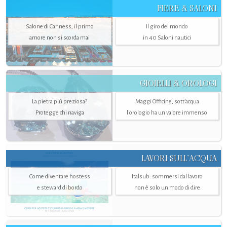
FIERE & SALONI
Salone di Canness, il primo
Il giro del mondo
amore non si scorda mai
in 40 Saloni nautici
GIOIELLI & OROLOGI
La pietra più preziosa?
Maggi Officine, sott’acqua
Protegge chi naviga
l'orologio ha un valore immenso
LAVORI SULL’ACQUA
Come diventare hostess
Italsub: sommersi dal lavoro
e steward di bordo
non è solo un modo di dire