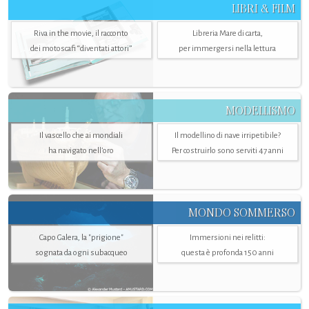
LIBRI & FILM
Riva in the movie, il racconto
Libreria Mare di carta,
dei motoscafi “diventati attori”
per immergersi nella lettura
MODELLISMO
Il vascello che ai mondiali
Il modellino di nave irripetibile?
ha navigato nell’oro
Per costruirlo sono serviti 47 anni
MONDO SOMMERSO
Capo Galera, la "prigione"
Immersioni nei relitti:
sognata da ogni subacqueo
questa è profonda 150 anni