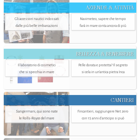
AZIENDE & ATTIVITÀ
Gli accessori nautici indossati
Navimeteo, sapere che tempo
dalle più belle imbarcazioni
farà in mare conta ancora di più
BELLEZZA & BENESSERE
Il laboratorio di cosmetici
Pelle dorata e protetta? Il segreto
che si specchia in mare
si cela in un’antica pietra Inca
CANTIERI
Sangermani, qui sono nate
Fincantieri, raggiungere Net zero
le Rolls-Royce del mare
con 15 anni d'anticipo si può