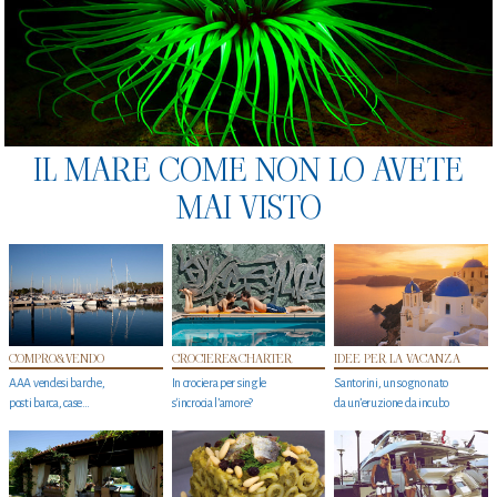
IL MARE COME NON LO AVETE
MAI VISTO
COMPRO&VENDO
CROCIERE&CHARTER
IDEE PER LA VACANZA
AAA vendesi barche,
In crociera per single
Santorini, un sogno nato
posti barca, case…
s'incrocia l’amore?
da un’eruzione da incubo